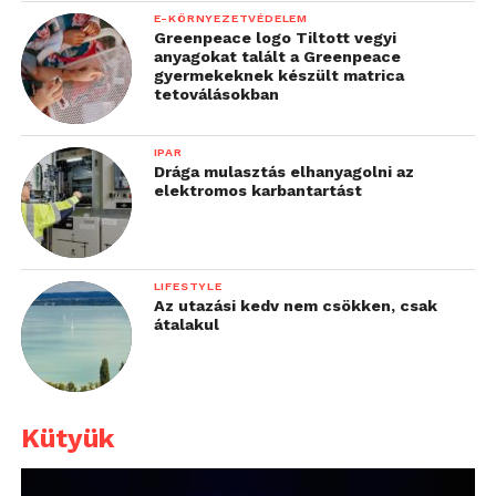
E-KÖRNYEZETVÉDELEM
Greenpeace logo Tiltott vegyi
anyagokat talált a Greenpeace
gyermekeknek készült matrica
tetoválásokban
IPAR
Drága mulasztás elhanyagolni az
elektromos karbantartást
LIFESTYLE
Az utazási kedv nem csökken, csak
átalakul
Kütyük