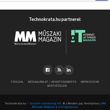
Technokrata.hu partnerei:
FŐOLDAL
MÉDIAAJÁNLAT / ADVERTISEMENTS
IMPRESSZUM
ADATVÉDELEM
Technokrata.hu -
dicomm marketing kft.
© | Minden jog fenntartva |
MM
Műszaki Magazin
|
IoTmagazin.hu