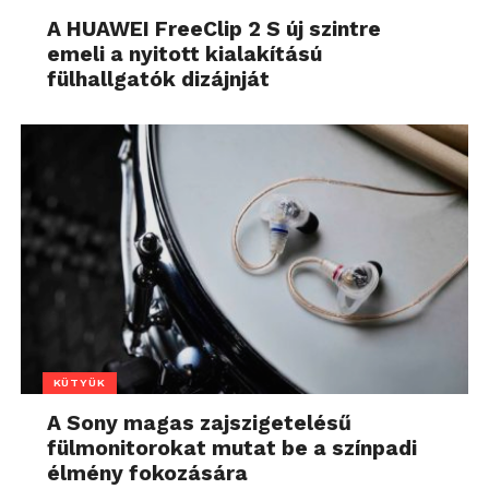
A HUAWEI FreeClip 2 S új szintre
emeli a nyitott kialakítású
fülhallgatók dizájnját
KÜTYÜK
A Sony magas zajszigetelésű
fülmonitorokat mutat be a színpadi
élmény fokozására