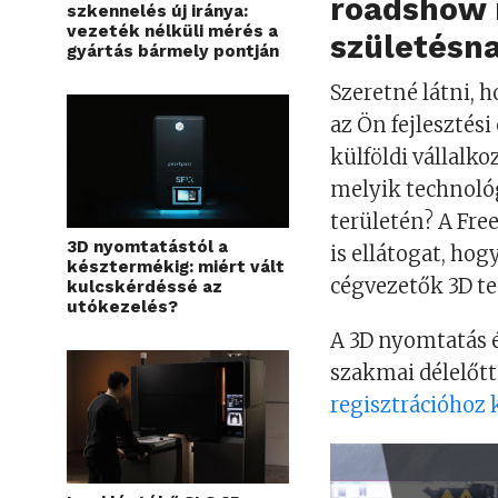
roadshow 
szkennelés új iránya:
vezeték nélküli mérés a
születésna
gyártás bármely pontján
Szeretné látni, 
az Ön fejlesztési
külföldi vállalk
melyik technológ
területén? A Fre
3D nyomtatástól a
is ellátogat, hog
késztermékig: miért vált
cégvezetők 3D te
kulcskérdéssé az
utókezelés?
A 3D nyomtatás é
szakmai délelőt
regisztrációhoz 