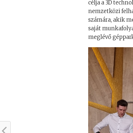
célja a 3D techno
nemzetközi felh
számára, akik mé
saját munkafoly
meglévő géppark