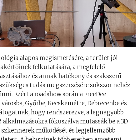
ológia alapos megismerésére, a terület jól
kértőinek felkutatására, a megfelelő
lasztásához és annak hatékony és szakszerű
szükséges tudás megszerzésére sokszor nehéz
ánni. Ezért a roadshow során a FreeDee
y városba, Győrbe, Kecskemétre, Debrecenbe és
látogatnak, hogy rendszerezve, a legnagyobb
ő alkalmazásokra fókuszálva mutassák be a 3D
 szkennerek működését és legjellemzőbb
rületeit. A helyszínek több esetben egyetemi