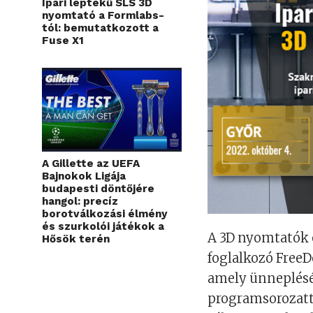
Ipari léptékű SLS 3D
nyomtató a Formlabs-
tól: bemutatkozott a
Fuse X1
A Gillette az UEFA
Bajnokok Ligája
budapesti döntőjére
hangol: precíz
borotválkozási élmény
és szurkolói játékok a
A 3D nyomtatók 
Hősök terén
foglalkozó FreeD
amely ünneplésér
programsorozatta