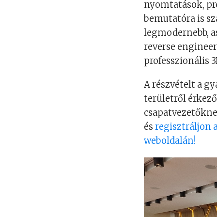
nyomtatások, pr
bemutatóra is sz
legmodernebb, a
reverse engineer
professzionális 
A részvételt a gy
területről érke
csapatvezetőknek
és
regisztráljon 
weboldalán!