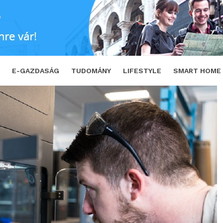
how négy városban
SHARE
TWEET
E-GAZDASÁG
TUDOMÁNY
LIFESTYLE
SMART HOME