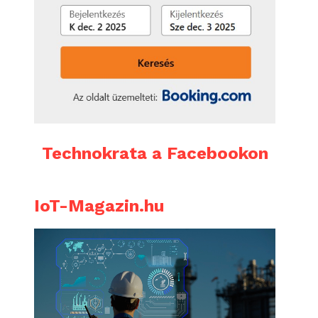
Technokrata a Facebookon
IoT-Magazin.hu