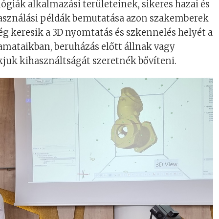
lógiák alkalmazási területeinek, sikeres hazai és
asználási példák bemutatása azon szakemberek
g keresik a 3D nyomtatás és szkennelés helyét a
amataikban, beruházás előtt állnak vagy
juk kihasználtságát szeretnék bővíteni.