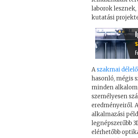
laborok lesznek,
kutatási projekt
A
szakmai délel
hasonló, mégis s
minden alkalomra
személyesen szám
eredményeiről. A
alkalmazási péld
legnépszerűbb 3D
elérhetőbb optik