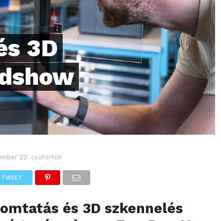
és 3D
adshow
ember 22. csütörtök
TWEET
yomtatás és 3D szkennelés