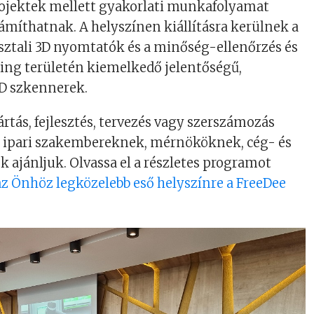
ojektek mellett gyakorlati munkafolyamat
ámíthatnak. A helyszínen kiállításra kerülnek a
sztali 3D nyomtatók és a minőség-ellenőrzés és
ing területén kiemelkedő jelentőségű,
3D szkennerek.
ártás, fejlesztés, tervezés vagy szerszámozás
ző ipari szakembereknek, mérnököknek, cég- és
 ajánljuk. Olvassa el a részletes programot
az Önhöz legközelebb eső helyszínre a FreeDee