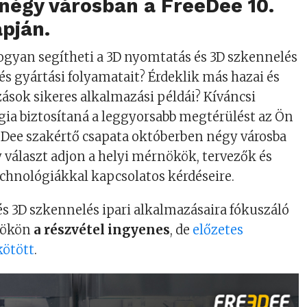
négy városban a FreeDee 10.
pján.
hogyan segítheti a 3D nyomtatás és 3D szkennelés
 és gyártási folyamatait? Érdeklik más hazai és
ozások sikeres alkalmazási példái? Kíváncsi
ia biztosítaná a leggyorsabb megtérülést az Ön
eDee szakértő csapata októberben négy városba
y választ adjon a helyi mérnökök, tervezők és
chnológiákkal kapcsolatos kérdéseire.
s 3D szkennelés ipari alkalmazásaira fókuszáló
tökön
a részvétel ingyenes
, de
előzetes
kötött
.