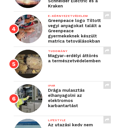
Schneider Electric és a
Kraken
E-KÖRNYEZETVÉDELEM
Greenpeace logo Tiltott
vegyi anyagokat talált a
Greenpeace
gyermekeknek készült
matrica tetoválásokban
TUDOMÁNY
Magyar–erdélyi áttörés
a természetvédelemben
IPAR
Drága mulasztás
elhanyagolni az
elektromos
karbantartást
LIFESTYLE
Az utazási kedv nem