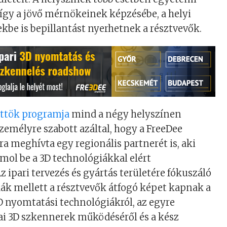
 így a jövő mérnökeinek képzésébe, a helyi
ekbe is bepillantást nyerhetnek a résztvevők.
őttök programja
mind a négy helyszínen
zemélyre szabott azáltal, hogy a FreeDee
 meghívta egy regionális partnerét is, aki
ol be a 3D technológiákkal elért
z ipari tervezés és gyártás területére fókuszáló
ák mellett a résztvevők átfogó képet kapnak a
 nyomtatási technológiákról, az egyre
ai 3D szkennerek működéséről és a kész