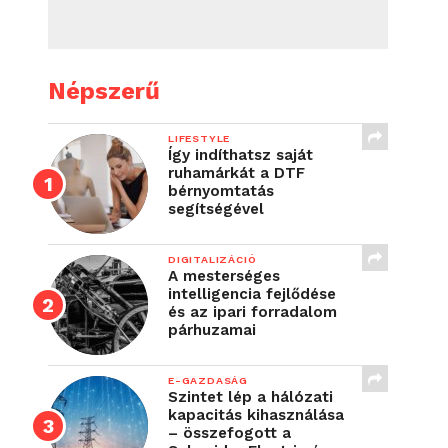
Népszerű
LIFESTYLE
Így indíthatsz saját
ruhamárkát a DTF
bérnyomtatás
segítségével
DIGITALIZÁCIÓ
A mesterséges
intelligencia fejlődése
és az ipari forradalom
párhuzamai
E-GAZDASÁG
Szintet lép a hálózati
kapacitás kihasználása
– összefogott a