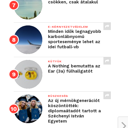
csökken, csak átalakul
E-KÖRNYEZETVÉDELEM
Minden idők legnagyobb
karbonlábnyomú
sporteseménye lehet az
idei futball-vb
KÜTYÜK
A Nothing bemutatta az
Ear (3a) fülhallgatót
BÜSZKESÉG
Az új mérnökgenerációt
köszöntötték:
diplomaátadót tartott a
Széchenyi István
Egyetem