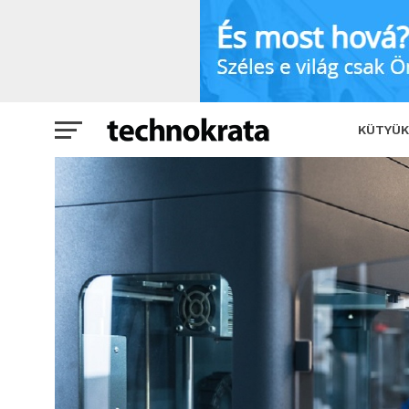
3D nyomtatás és 3D szkennelés roads
KÜTYÜK