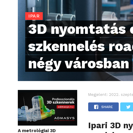
IPAR
3D nyomtatás 
szkennelés ro
négy városban
Megjelent:
2022. szept
SHARE
Ipari 3D n
A metrológiai 3D