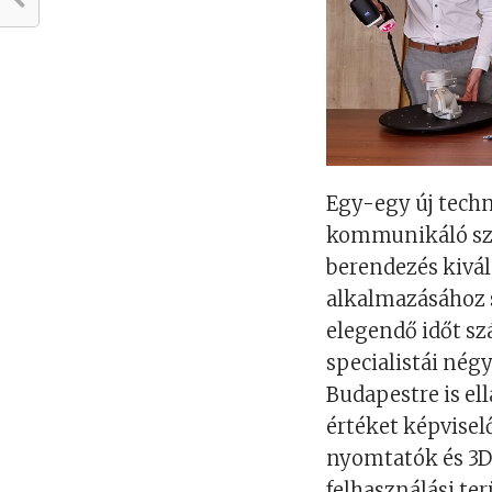
Egy-egy új techn
kommunikáló sza
berendezés kivá
alkalmazásához 
elegendő időt sz
specialistái nég
Budapestre is el
értéket képvisel
nyomtatók és 3D
felhasználási te