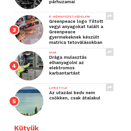
párhuzamai
E-KÖRNYEZETVÉDELEM
Greenpeace logo Tiltott
vegyi anyagokat talált a
Greenpeace
gyermekeknek készült
matrica tetoválásokban
IPAR
Drága mulasztás
elhanyagolni az
elektromos
karbantartást
LIFESTYLE
Az utazási kedv nem
csökken, csak átalakul
Kütyük