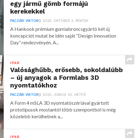
egy jármű gömb formájú
kerekekkel
PACZÁRI VIKTOR
2025. OKTÓBER 3. PÉNTEK
A Hankook prémium gumiabroncsgyártó két új
koncepciót mutat be idén saját “Design Innovation
Day” rendezvényén. A...
IPAR
Valósághűbb, erősebb, sokoldalúbb
– új anyagok a Formlabs 3D
nyomtatókhoz
PACZÁRI VIKTOR
2025. JÚNIUS 30. HÉTFŐ
A Form 4 mSLA 3D nyomtatószériával gyártott
prototípusok mostantól több szempontból is még
közelebb kerülhetnek a...
IPAR