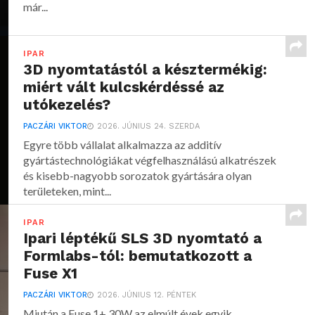
már...
IPAR
3D nyomtatástól a késztermékig:
miért vált kulcskérdéssé az
utókezelés?
PACZÁRI VIKTOR
2026. JÚNIUS 24. SZERDA
Egyre több vállalat alkalmazza az additív
gyártástechnológiákat végfelhasználású alkatrészek
és kisebb-nagyobb sorozatok gyártására olyan
területeken, mint...
IPAR
Ipari léptékű SLS 3D nyomtató a
Formlabs-tól: bemutatkozott a
Fuse X1
PACZÁRI VIKTOR
2026. JÚNIUS 12. PÉNTEK
Miután a Fuse 1+ 30W az elmúlt évek egyik