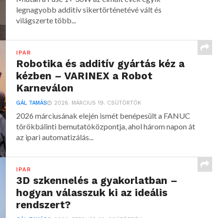
legnagyobb additív sikertörténetévé vált és
világszerte több...
IPAR
Robotika és additív gyártás kéz a
kézben – VARINEX a Robot
Karneválon
GÁL TAMÁS
2026. MÁRCIUS 19. CSÜTÖRTÖK
2026 márciusának elején ismét benépesült a FANUC
törökbálinti bemutatóközpontja, ahol három napon át
az ipari automatizálás...
IPAR
3D szkennelés a gyakorlatban –
hogyan válasszuk ki az ideális
rendszert?