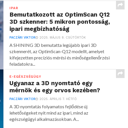
IPAR
Bemutatkozott az OptimScan Q12
3D szkenner: 5 mikron pontosság,
ipari megbízhatóság
PACZÁRI VIKTOR
2025. MÁJUS 8. CSÜTÖRTÖK
A SHINING 3D bemutatta legújabb ipari 3D
szkennerét, az OptimScan-Q12 modellt, amelyet
kifejezetten precíziós mérési és minőségellenőrzési
feladatokra...
E-EGÉSZSÉGÜGY
Ugyanaz a 3D nyomtató egy
mérnök és egy orvos kezében?
PACZÁRI VIKTOR
2025. ÁPRILIS 7. HÉTFŐ
A 3D nyomtatás folyamatos fejlődése új
lehetőségeket nyit mind az ipari, mind az
egészségügyi alkalmazásokban. A...