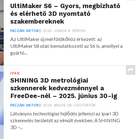
UltiMaker S6 – Gyors, megbízható
és elérhető 3D nyomtató
szakembereknek
PACZÁRI VIKTOR
2025. JÚNIUS 6. PÉNTEK
Az UltiMaker új mérföldkőhöz érkezett: az
UltiMaker S8 után bemutatkozott az S6 is, amellyel a
gyártó...
IPAR
SHINING 3D metrológiai
szkennerek kedvezménnyel a
FreeDee-nél – 2025. június 30-ig
PACZÁRI VIKTOR
2025. MÁJUS 29. CSÜTÖRTÖK
Látványos technológiai fejlődés jellemzi az ipari 3D
szkennelés területét az elmúlt években. A SHINING
3D –...