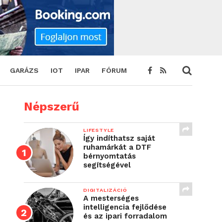
GARÁZS
IOT
IPAR
FÓRUM
Népszerű
LIFESTYLE
Így indíthatsz saját
ruhamárkát a DTF
bérnyomtatás
segítségével
DIGITALIZÁCIÓ
A mesterséges
intelligencia fejlődése
és az ipari forradalom