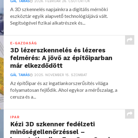
GÁL TAMÁS
2026. FEBRUÁR 26. CSÜTÖRTÖK
A 3D szkennelés napjainkra a digitális mérnöki
eszköztár egyik alapvető technológiájává vált.
Segítségével fizikai alkatrészek és...
E-GAZDASÁG
3D lézerszkennelés és lézeres
felmérés: A jövő az építőiparban
már elkezdődött
GÁL TAMÁS
2025. NOVEMBER 15. SZOMBAT
Az építőipar és az ingatlankorszerűsítés világa
folyamatosan fejlődik. Ahol egykor a mérőszalag, a
ceruza és a...
IPAR
Kézi 3D szkenner fedélzeti
minőségellenőrzéssel –