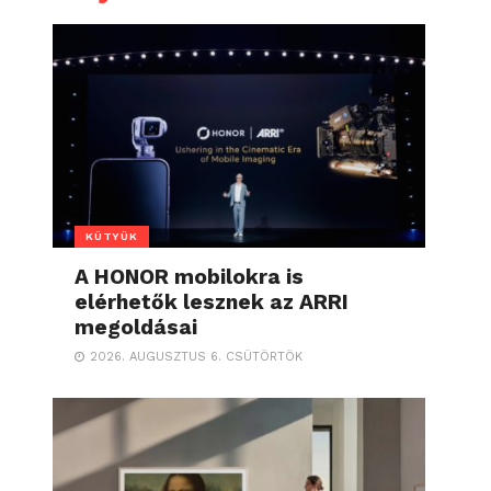
KÜTYÜK
A HONOR mobilokra is
elérhetők lesznek az ARRI
megoldásai
2026. AUGUSZTUS 6. CSÜTÖRTÖK