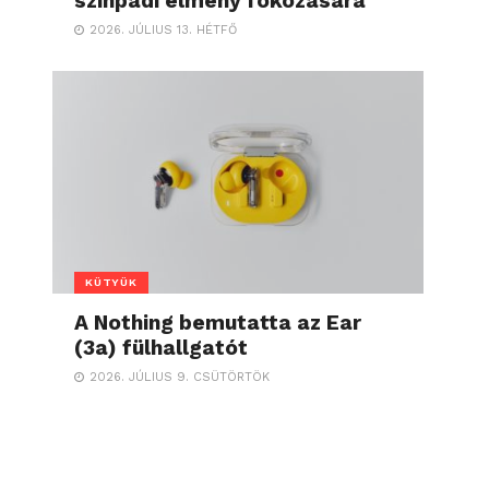
színpadi élmény fokozására
2026. JÚLIUS 13. HÉTFŐ
KÜTYÜK
A Nothing bemutatta az Ear
(3a) fülhallgatót
2026. JÚLIUS 9. CSÜTÖRTÖK