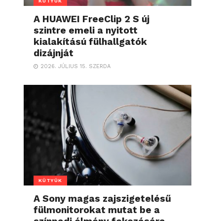
KÜTYÜK
A HUAWEI FreeClip 2 S új
szintre emeli a nyitott
kialakítású fülhallgatók
dizájnját
2026. JÚLIUS 15. SZERDA
KÜTYÜK
A Sony magas zajszigetelésű
fülmonitorokat mutat be a