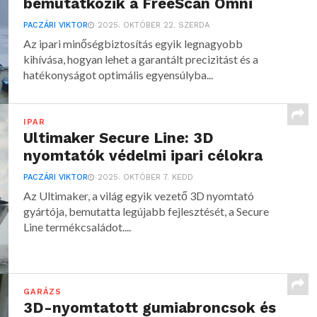
bemutatkozik a FreeScan Omni
PACZÁRI VIKTOR
2025. OKTÓBER 22. SZERDA
Az ipari minőségbiztosítás egyik legnagyobb
kihívása, hogyan lehet a garantált precizitást és a
hatékonyságot optimális egyensúlyba...
IPAR
Ultimaker Secure Line: 3D
nyomtatók védelmi ipari célokra
PACZÁRI VIKTOR
2025. OKTÓBER 7. KEDD
Az Ultimaker, a világ egyik vezető 3D nyomtató
gyártója, bemutatta legújabb fejlesztését, a Secure
Line termékcsaládot....
GARÁZS
3D-nyomtatott gumiabroncsok és