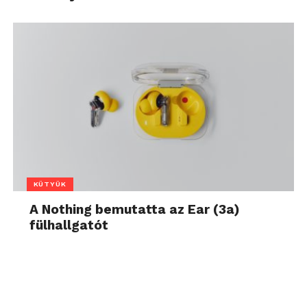
KÜTYÜK
A Nothing bemutatta az Ear (3a)
fülhallgatót