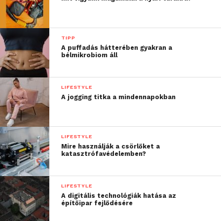
TIPP
A puffadás hátterében gyakran a
bélmikrobiom áll
LIFESTYLE
A jogging titka a mindennapokban
LIFESTYLE
Mire használják a csörlőket a
katasztrófavédelemben?
LIFESTYLE
A digitális technológiák hatása az
építőipar fejlődésére