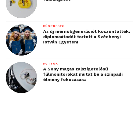
BÜSZKESÉG
Az új mérnökgenerációt köszöntötték:
diplomaátadót tartott a Széchenyi
István Egyetem
KÜTYÜK
A Sony magas zajszigetelésű
fülmonitorokat mutat be a színpadi
élmény fokozására