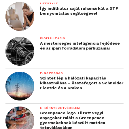
LIFESTYLE
Így indíthatsz saját ruhamárkát a DTF
bérnyomtatás segítségével
DIGITALIZÁCIÓ
A mesterséges intelligencia fejlődése
és az ipari forradalom párhuzamai
E-GAZDASÁG
Szintet lép a hálózati kapacitás
kihasználása – összefogott a Schneider
Electric és a Kraken
E-KÖRNYEZETVÉDELEM
Greenpeace logo Tiltott vegyi
anyagokat talált a Greenpeace
gyermekeknek készült matrica
tetoválásokban