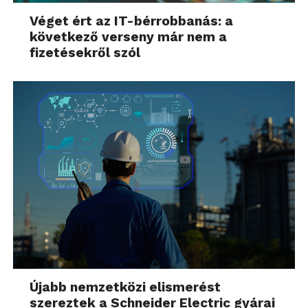
Véget ért az IT-bérrobbanás: a
következő verseny már nem a
fizetésekről szól
Újabb nemzetközi elismerést
szereztek a Schneider Electric gyárai