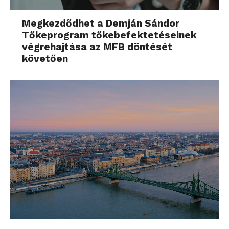
Megkezdődhet a Demján Sándor
Tőkeprogram tőkebefektetéseinek
végrehajtása az MFB döntését
követően