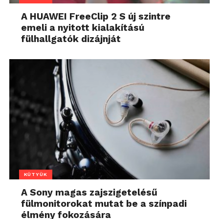
A HUAWEI FreeClip 2 S új szintre
emeli a nyitott kialakítású
fülhallgatók dizájnját
KÜTYÜK
A Sony magas zajszigetelésű
fülmonitorokat mutat be a színpadi
élmény fokozására