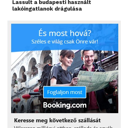
Lassult a budapesti használt
lakóingatlanok drágulása