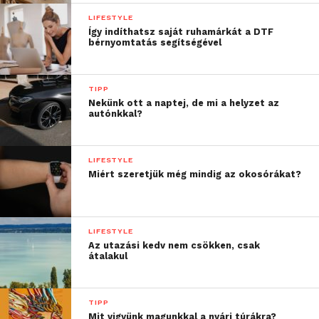
A hengeres cellák az átmérőnél nagyobb
LIFESTYLE
hosszmérettel rendelkeznek, szabványos
Így indíthatsz saját ruhamárkát a DTF
bérnyomtatás segítségével
méretekben elérhetők, a leggyakoribbak az AA és az
AAA, jelölésük az LR előtag.
TIPP
Válassz hosszú eltarthatóságú, relatíve olcsó, egyszer
Nekünk ott a naptej, de mi a helyzet az
használatos alkáli elemeket akár tartalék
autónkkal?
áramforrásnak is!
LIFESTYLE
További friss híreket talál a
Technokrata
főoldalán!
Miért szeretjük még mindig az okosórákat?
Csatlakozzon hozzánk a
Facebookon
is!
LIFESTYLE
Az utazási kedv nem csökken, csak
átalakul
TIPP
Mit vigyünk magunkkal a nyári túrákra?