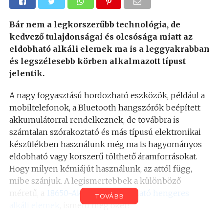
Bár nem a legkorszerűbb technológia, de
kedvező tulajdonságai és olcsósága miatt az
eldobható alkáli elemek ma is a leggyakrabban
és legszélesebb körben alkalmazott típust
jelentik.
A nagy fogyasztású hordozható eszközök, például a
mobiltelefonok, a Bluetooth hangszórók beépített
akkumulátorral rendelkeznek, de továbbra is
számtalan szórakoztató és más típusú elektronikai
készülékben használunk még ma is hagyományos
eldobható vagy korszerű tölthető áramforrásokat.
Hogy milyen kémiájút használunk, az attól függ,
mibe szánjuk. A legismertebbek a különböző
méretű, a
18650-Akku.hu-nál kapható hengeres
TOVÁBB
alkáli elemek
, ismerd meg őket!