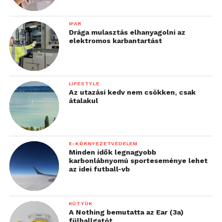
IPAR
Drága mulasztás elhanyagolni az
elektromos karbantartást
LIFESTYLE
Az utazási kedv nem csökken, csak
átalakul
E-KÖRNYEZETVÉDELEM
Minden idők legnagyobb
karbonlábnyomú sporteseménye lehet
az idei futball-vb
KÜTYÜK
A Nothing bemutatta az Ear (3a)
fülhallgatót