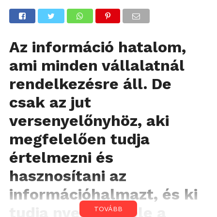
Az információ hatalom,
ami minden vállalatnál
rendelkezésre áll. De
csak az jut
versenyelőnyhöz, aki
megfelelően tudja
értelmezni és
hasznosítani az
információhalmazt, és ki
tudja nyerni belőle a
TOVÁBB