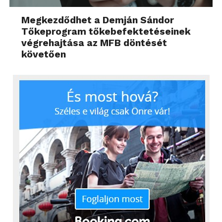
Megkezdődhet a Demján Sándor
Tőkeprogram tőkebefektetéseinek
végrehajtása az MFB döntését
követően