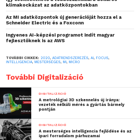
információ létezik, amely különféle szöveges,
klímakockázat az adatközpontokban
videó- vagy hangfájlokban, például
Az MI adatközpontok új generációját hozza el a
prezentációkban, levelezésekben, rádiós vagy tévés
Schneider Electric és a Foxconn
adásokban, esetleg közösségi médiában megosztott
Ingyenes AI-képzési programot indít magyar
tartalmakban található. Ilyen óriási adattömeg esetén
fejlesztőknek is az AWS
már azt is nehéz megállapítani, hol érdemes
elkezdeni a kutatást, ha hasznos információkra
TOVÁBBI CIKKEK:
2020
,
ADATRENDSZEREZÉS
,
AI
,
FOCUS
,
vagyunk kíváncsiak.
INTELLIGENCIA
,
MESTERSÉGES
,
MI
,
MICRO
Ha a vállalatok megtalálják a hatékonyt módszert
További Digitalizáció
arra, hogy ezeket az információkat is képesek
legyenek rendszerezni, elemezni és hasznosítani, az
DIGITALIZÁCIÓ
komoly versenyelőnyt jelenthet számukra.
A metrológiai 3D szkennelés új iránya:
Alaposabban megismerhetik a piacot, valamint a
vezeték nélküli mérés a gyártás bármely
pontján
vásárlóik szokásait és igényeit, így
versenyképesebbek lehetnek. Jobb döntéseket
DIGITALIZÁCIÓ
hozhatnak és magasabb színvonalon szolgálhatják
A mesterséges intelligencia fejlődése és az
ki ügyfeleiket, illetve teljesen személyre szabott
ipari forradalom párhuzamai