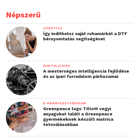
Népszerű
LIFESTYLE
Így indíthatsz saját ruhamárkát a DTF
bérnyomtatás segítségével
DIGITALIZÁCIÓ
A mesterséges intelligencia fejlődése
és az ipari forradalom párhuzamai
E-KÖRNYEZETVÉDELEM
Greenpeace logo Tiltott vegyi
anyagokat talált a Greenpeace
gyermekeknek készült matrica
tetoválásokban