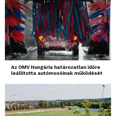
Az OMV Hungária határozatlan időre
leállította autómosóinak működését