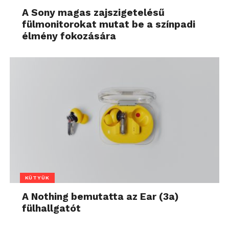
A Sony magas zajszigetelésű
fülmonitorokat mutat be a színpadi
élmény fokozására
KÜTYÜK
A Nothing bemutatta az Ear (3a)
fülhallgatót