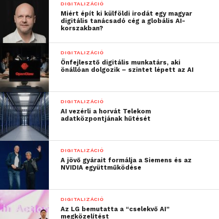
DIGITALIZÁCIÓ
sport- vagy híranyaghoz egy adott személyt
Miért épít ki külföldi irodát egy magyar
ábrázoló adott pillanatot kell kikeresni, pár
digitális tanácsadó cég a globális AI-
korszakban?
kattintással már a rendelkezésükre is áll letölthető
formában, ezáltal jobb és relevánsabb anyagokat
DIGITALIZÁCIÓ
készíthetnek a kiélezett hírversenyben.
Önfejlesztő digitális munkatárs, aki
önállóan dolgozik – szintet lépett az AI
DIGITALIZÁCIÓ
AI vezérli a horvát Telekom
adatközpontjának hűtését
DIGITALIZÁCIÓ
A jövő gyárait formálja a Siemens és az
NVIDIA együttműködése
DIGITALIZÁCIÓ
Az LG bemutatta a “cselekvő AI”
megközelítést