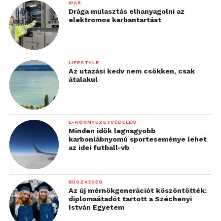
IPAR
Drága mulasztás elhanyagolni az
elektromos karbantartást
LIFESTYLE
Az utazási kedv nem csökken, csak
átalakul
E-KÖRNYEZETVÉDELEM
Minden idők legnagyobb
karbonlábnyomú sporteseménye lehet
az idei futball-vb
BÜSZKESÉG
Az új mérnökgenerációt köszöntötték:
diplomaátadót tartott a Széchenyi
István Egyetem