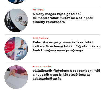
KÜTYÜK
A Sony magas zajszigetelésű
fülmonitorokat mutat be a színpadi
élmény fokozására
TUDOMÁNY
Robotika és programozás: kezdetét
vette a Széchenyi István Egyetem és az
Audi Hungaria nyári programja
E-GAZDASÁG
Vállalkozók figyelem! Szeptember 1-től
a nyugták után is kötelező lesz az
adatszolgáltatás