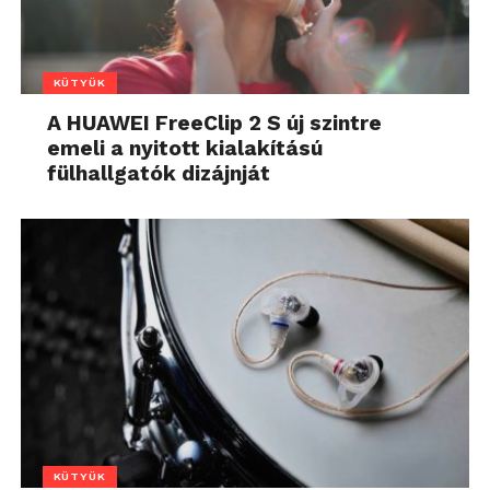
KÜTYÜK
A HUAWEI FreeClip 2 S új szintre
emeli a nyitott kialakítású
fülhallgatók dizájnját
KÜTYÜK