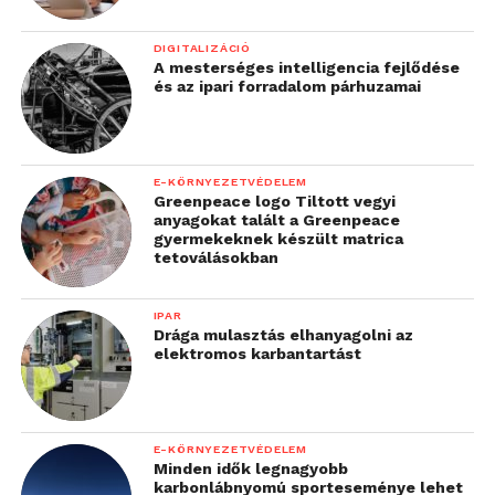
DIGITALIZÁCIÓ
A mesterséges intelligencia fejlődése
és az ipari forradalom párhuzamai
E-KÖRNYEZETVÉDELEM
Greenpeace logo Tiltott vegyi
anyagokat talált a Greenpeace
gyermekeknek készült matrica
tetoválásokban
IPAR
Drága mulasztás elhanyagolni az
elektromos karbantartást
E-KÖRNYEZETVÉDELEM
Minden idők legnagyobb
karbonlábnyomú sporteseménye lehet