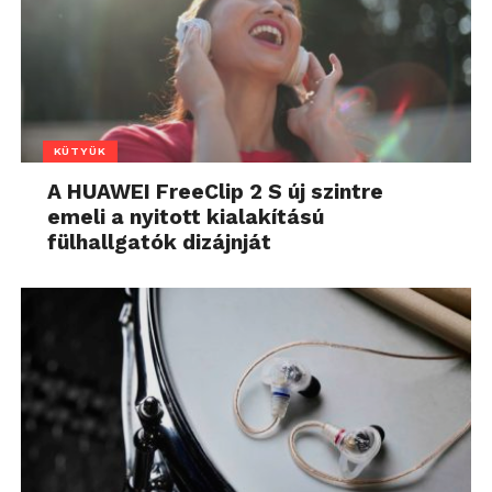
KÜTYÜK
A HUAWEI FreeClip 2 S új szintre
emeli a nyitott kialakítású
fülhallgatók dizájnját