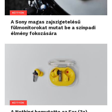
KÜTYÜK
A Sony magas zajszigetelésű
fülmonitorokat mutat be a színpadi
élmény fokozására
KÜTYÜK
A Nothing bemutatta az Ear (3a)