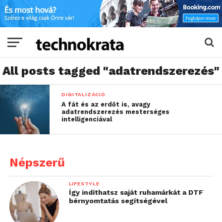
All posts tagged "adatrendszerezés"
DIGITALIZÁCIÓ
A fát és az erdőt is, avagy
adatrendszerezés mesterséges
intelligenciával
Népszerű
LIFESTYLE
Így indíthatsz saját ruhamárkát a DTF
bérnyomtatás segítségével