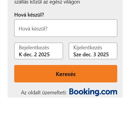
biztosító által küldött kockázati szakértő
közreműködése is szükséges lehet! Ezeknél a
folyamatoknál jól jöhet egy független alkusz
bevonása, amelyik a lakástulajdonos érdekeit
képviseli.
Te is ikerházban laksz, esetleg kiemelt környéken
vagy designer lakásban élsz? Lakásbiztosítási
tanácsadóink a speciális biztosítási témákban is
jártasak és tudnak segíteni. A lenti űrlapon adhatod
le jelentkezésedet egy díjmentes konzultációra és
kalkulációra, amelynek során jobban
megismerheted a lehetőségeidet.
További friss híreket talál a
Technokrata
főoldalán!
Csatlakozzon hozzánk a
Facebookon
is!