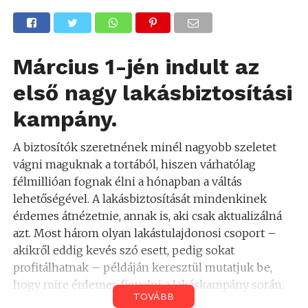
Március 1-jén indult az
első nagy lakásbiztosítási
kampány.
A biztosítók szeretnének minél nagyobb szeletet
vágni maguknak a tortából, hiszen várhatólag
félmillióan fognak élni a hónapban a váltás
lehetőségével. A lakásbiztosítását mindenkinek
érdemes átnézetnie, annak is, aki csak aktualizálná
azt. Most három olyan lakástulajdonosi csoport –
akikről eddig kevés szó esett, pedig sokat
profitálhatnak – példáján keresztül mutatjuk be,
hogy mire érdemes figyelni a lakáskampány során.
TOVÁBB