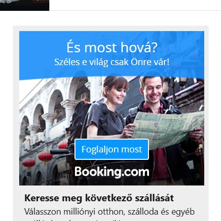
lakásban csak a
világítástechnika több millió
forintot
érhet, és pénztárcától függően a határ a
csillagos ég. Ezekben az ingatlanokban kifejezetten
körültekintően szükséges bebiztosítani az
ingóságokat, hogy megfelelő védelem alá
kerüljenek. Például ha híres lakberendező rendezte
be a lakásunkat, akkor annak
művészeti értéke
is
van.
A biztosító számára a különleges kiegészítőket is
igazolni kell, például ha színes ólomüvegek, vagy
kovácsoltvas elemek vannak a lakásunkban. Az is
előfordulhat, hogy kár esetén sokkal olcsóbban is
meg lehetne csináltatni, de nekünk 56 ezer forintba
került a padlószőnyegnek egy négyzetmétere, vagy
2 millió forint volt a bejárati ajtó, akkor fontos, hogy
ezt bizonyítani tudjuk, és ténylegesen arra térítsen a
biztosító. Ezekben az esetekben értékbecslő vagy