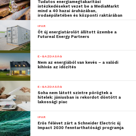
Tudatos energiamegtakarítási
évente egyszer érdemes bemutatni egymásnak a
intézkedéseket vezet be a MediaMarkt
biztosítási kötvényünket, hogy minden rendben
mind a 40 hazai áruházában,
irodaépületében és központi raktárában
van, így elkerülhetőek a kellemetlenségek.
A
lakásbiztosítási kampány
most egy jó alkalmat adhat
IPAR
Öt új energiatárolót állított üzembe a
az ikerház tulajdonosoknak a biztosításaik
Futureal Energy Partners
összehangolására, hiszen az extra váltási
lehetőségnek köszönhetően most nem kell
hónapokat várni erre, hanem egyszerre el lehet
E-GAZDASÁG
Nem az energiából van kevés – a valódi
intézni, amiben szakértőink is tudnak segíteni.
kihívás az időzítés
Az elit környéken élők
többségének túl van biztosítva
E-GAZDASÁG
Soha nem látott szintre pörögtek a
az ingatlana
hitelek: júniusban is rekordot döntött a
lakossági piac
A népszerű fővárosi helyszíneken, például a
Rózsadombon, a Sashegyen, Pesthidegkúton, a vár
IPAR
környékén, a Gellérthegy lábánál, a Bazilikánál, az
Erős félévet zárt a Schneider Electric új
Impact 2030 fenntarthatósági programja
Andrássy úton, és más kiemelt településeken,