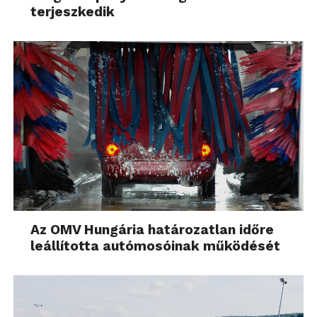
terjeszkedik
Az OMV Hungária határozatlan időre
leállította autómosóinak működését