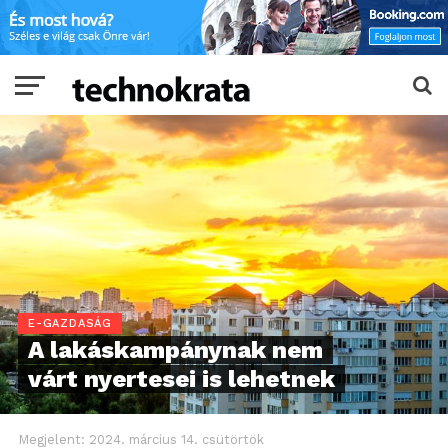
E-GAZDASÁG
A lakáskampánynak nem
várt nyertesei is lehetnek
Megjelent:
2024. március 14. csütörtök