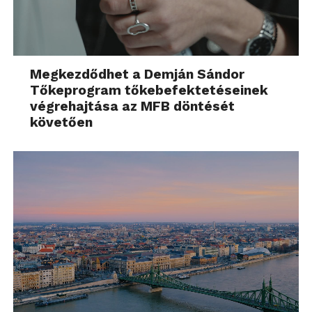
Megkezdődhet a Demján Sándor
Tőkeprogram tőkebefektetéseinek
végrehajtása az MFB döntését
követően