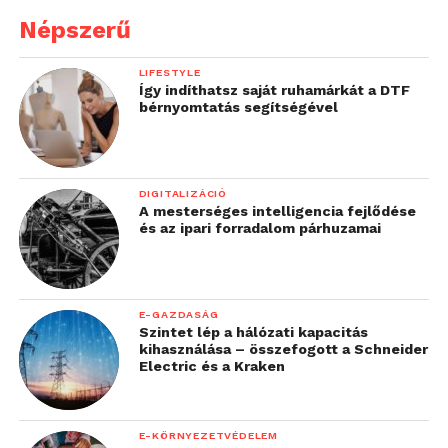
Népszerű
LIFESTYLE
Így indíthatsz saját ruhamárkát a DTF
bérnyomtatás segítségével
DIGITALIZÁCIÓ
A mesterséges intelligencia fejlődése
és az ipari forradalom párhuzamai
E-GAZDASÁG
Szintet lép a hálózati kapacitás
kihasználása – összefogott a Schneider
Electric és a Kraken
E-KÖRNYEZETVÉDELEM