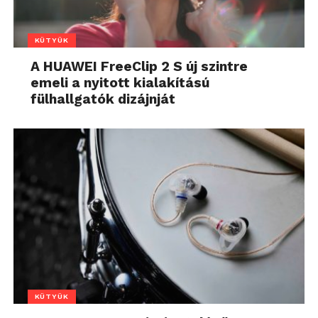
KÜTYÜK
A HUAWEI FreeClip 2 S új szintre
emeli a nyitott kialakítású
fülhallgatók dizájnját
KÜTYÜK