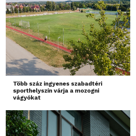
Több száz ingyenes szabadtéri
sporthelyszín várja a mozogni
vágyókat