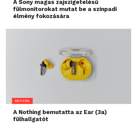
A Sony magas zajszigetelésű
fülmonitorokat mutat be a színpadi
élmény fokozására
KÜTYÜK
A Nothing bemutatta az Ear (3a)
fülhallgatót