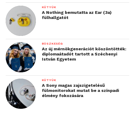
KÜTYÜK
A Nothing bemutatta az Ear (3a)
fülhallgatót
BÜSZKESÉG
Az új mérnökgenerációt köszöntötték:
diplomaátadót tartott a Széchenyi
István Egyetem
KÜTYÜK
A Sony magas zajszigetelésű
fülmonitorokat mutat be a színpadi
élmény fokozására