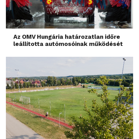
Az OMV Hungária határozatlan időre
leállította autómosóinak működését