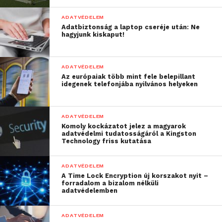
váltságdíj szedése a cél,
ADATVÉDELEM
hanem az adatlopás is.
Adatbiztonság a laptop cseréje után: Ne
hagyjunk kiskaput!
Több olyan esettel
találkoztunk, amikor a
ADATVÉDELEM
váltságdíj fizetésének
Az európaiak több mint fele belepillant
idegenek telefonjába nyilvános helyeken
megtagadására a zsaroló
válasza az volt, hogy
ADATVÉDELEM
ebben az esetben az
Komoly kockázatot jelez a magyarok
adatvédelmi tudatosságáról a Kingston
ellopott adatokat
Technology friss kutatása
nyilvánosságra hozza
”
ADATVÉDELEM
A Time Lock Encryption új korszakot nyit –
forradalom a bizalom nélküli
– részletezi
Szekeres Balázs
, a
QUADRON
adatvédelemben
Kibervédelmi Kft. technológiai vezetője
.
ADATVÉDELEM