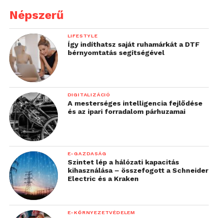
illetve növelhetjük a
Népszerű
szabályoknak és
LIFESTYLE
követelményeknek való
Így indíthatsz saját ruhamárkát a DTF
bérnyomtatás segítségével
megfelelést. Ráadásul
ma már automatikus
biztonsági konfiguráció-
DIGITALIZÁCIÓ
elemző eszközök és
A mesterséges intelligencia fejlődése
és az ipari forradalom párhuzamai
szolgáltatások is
léteznek, amelyek
használatával
E-GAZDASÁG
Szintet lép a hálózati kapacitás
csökkenteni tudjuk a
kihasználása – összefogott a Schneider
Electric és a Kraken
szükséges emberi
erőforrás igényt az IT
E-KÖRNYEZETVÉDELEM
üzemeltetés, az