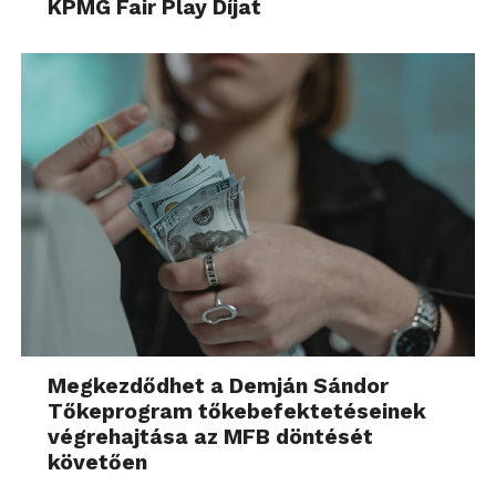
KPMG Fair Play Díjat
Megkezdődhet a Demján Sándor
Tőkeprogram tőkebefektetéseinek
végrehajtása az MFB döntését
követően