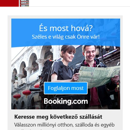
szerezhet az információs rendszerhez.
Nem megfelelően konfigurált BIOS,
szerverek, tűzfalak, portok, routerek és
más infrastruktúra elemek
: Egy eszköz
konfigurációs hibáját kihasználva a
támadó át tudja venni az ellenőrzést az
eszköz felett, vagy hozzáférést
szerezhet más infrastruktúrális
elemekhez.
Titkosítás nélküli adatforgalom és
adattárolás
: A hálózati forgalmat
lehallgatva a támadó ki tudja nyerni a
titkosítás nélküli adatokat.
Kiemelt jogosultságok nem megfelelő
kezelése
: A kiemelt jogosultságokat
kizárólag a rendszerek
üzemeltetéséhez, karbantartásához