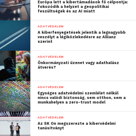
A zsarolóvírusok eddig is jelentős kockázatokat
Európa lett a kibertámadások fő célpontja:
fokozódik a helyzet a geopolitikai
hordoztak, azonban az adatlopási funkció
feszültségek és az AI miatt
megjelenésével új veszélyek jelentek meg:
mostantól nemcsak pénzügyi károkkal kel számolni,
ADATVÉDELEM
de figyelembe kell venni a személyes adatok, az
A kiberfenyegetések jelentik a legnagyobb
veszélyt a légiközlekedésre az Allianz
üzleti titkok és bizalmas belső információk
szerint
kiszivárgásának lehetőségét is, amelyek jelentősen
növelhetik mind a jogi, a reputációs és a pénzügyi
ADATVÉDELEM
kockázatokat is.
Önkormányzati üzenet vagy adathalász
átverés?
Kulcsfontosságú a biztonsági
konfiguráció kialakítása
ADATVÉDELEM
Egységes adatvédelmi szemlélet nélkül
A zsarolóvírusok új célpontjai elleni védekezés
nincs valódi biztonság, sem otthon, sem a
munkahelyen a zero-trust model
egyik fontos eleme, hogy kialakítsuk és
folyamatosan ellenőrizzük információs
ADATVÉDELEM
rendszereink biztonsági konfigurációját
Az SK On megszerezte a kibervédelmi
(hardening). Ez érvényes az alkalmazásainkra,
tanúsítványt
adatbázisainkra, operációs rendszereinkre, hálózati