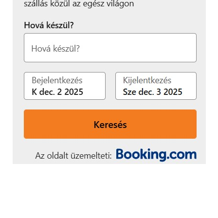
szabad felhasználni. Ha ezzel végzünk
általános tevékenységeket, megnő
annak a kockázata, hogy egy sikeres
támadás esetén a behatoló egyből a
kiemelt jogosultságot szerzi meg a
rendszerhez, ami beláthatatlan
következményekkel járhat.
„
Megfelelően kialakított
biztonsági
konfigurációval
stabilizálhatjuk
rendszereink működését,
csökkenthetjük a
biztonsági kockázatokat,