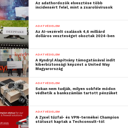
Az adathordozók elvesztése több
„beégetett” jelszó pedig benne marad
incidensért felel, mint a zsarolóvírusok
egy alkalmazás forráskódjában, a
támadó könnyen kiolvashatja és
felhasználhatja azt.
ADATVÉDELEM
Az AI-vezérelt csalások 4,6 milliárd
Nyílt szöveges állományban tárolt
dolláros veszteséget okoztak 2024-ben
jelszavak és hitelesítő adatok
: A nyílt
szöveges állományokból egy támadó
ADATVÉDELEM
könnyen ki tud nyerni információt, így
A Kyndryl Alapítvány támogatásával indít
ha titkosítás nélkül tároljuk a
kiberbiztonsági képzést a United Way
Magyarország
jelszavakat és hitelesítő adatokat, akkor
könnyen megszerezhetik azokat.
ADATVÉDELEM
Nem frissített szoftverek és firmware-
Sokan nem tudják, milyen sokféle módon
védhetik a bankszámlán tartott pénzüket
ek
: Az elavult, nem frissített szoftverek
tartalmazhatnak olyan biztonsági
sérülékenységeket, amelyeket
ADATVÉDELEM
kihasználva egy támadó hozzáférést,
A Zyxel tűzfal- és VPN-termékei Champion
státuszt kaptak a Techconsult-tól
sőt, akár kiemelt jogosultságot is