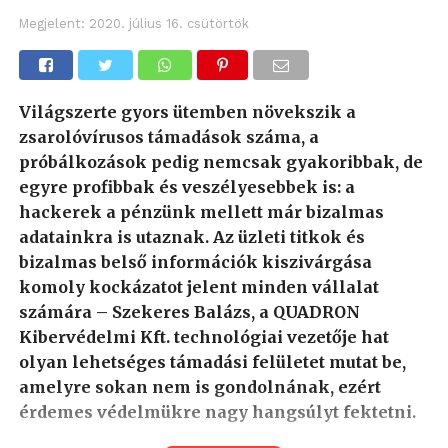
Megjelent:
2020. július 16. csütörtök
Világszerte gyors ütemben növekszik a
zsarolóvírusos támadások száma, a
próbálkozások pedig nemcsak gyakoribbak, de
egyre profibbak és veszélyesebbek is: a
hackerek a pénzünk mellett már bizalmas
adatainkra is utaznak. Az üzleti titkok és
bizalmas belső információk kiszivárgása
komoly kockázatot jelent minden vállalat
számára – Szekeres Balázs, a QUADRON
Kibervédelmi Kft. technológiai vezetője hat
olyan lehetséges támadási felületet mutat be,
amelyre sokan nem is gondolnának, ezért
érdemes védelmükre nagy hangsúlyt fektetni.