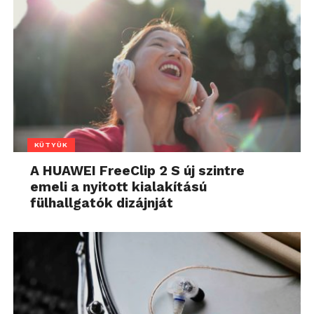
KÜTYÜK
A HUAWEI FreeClip 2 S új szintre
emeli a nyitott kialakítású
fülhallgatók dizájnját