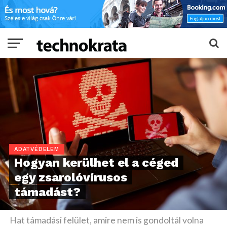
ADATVÉDELEM
Hogyan kerülhet el a céged
egy zsarolóvírusos
támadást?
Hat támadási felület, amire nem is gondoltál volna