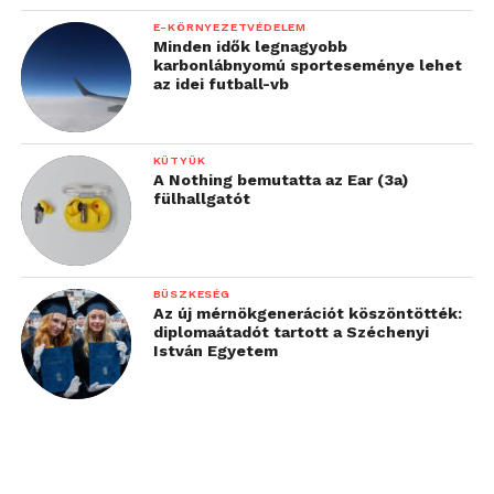
E-KÖRNYEZETVÉDELEM
Minden idők legnagyobb
karbonlábnyomú sporteseménye lehet
az idei futball-vb
KÜTYÜK
A Nothing bemutatta az Ear (3a)
fülhallgatót
BÜSZKESÉG
Az új mérnökgenerációt köszöntötték:
diplomaátadót tartott a Széchenyi
István Egyetem