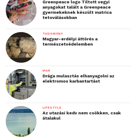
Greenpeace logo Tiltott vegyi
anyagokat talált a Greenpeace
információbiztonság és a
gyermekeknek készült matrica
fejlesztés területén is
tetoválásokban
”
TUDOMÁNY
– teszi hozzá Szekeres Balázs.
Magyar–erdélyi áttörés a
természetvédelemben
IPAR
Drága mulasztás elhanyagolni az
elektromos karbantartást
LIFESTYLE
Az utazási kedv nem csökken, csak
átalakul