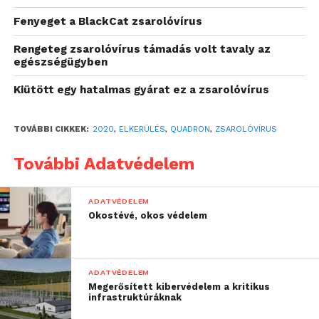
zsarolóvírus-támadás
Fenyeget a BlackCat zsarolóvírus
áldozatai lettek,
Rengeteg zsarolóvírus támadás volt tavaly az
támogassuk őket a
egészségügyben
rendszerük
Kiütött egy hatalmas gyárat ez a zsarolóvírus
helyreállításában és
megerősítésében. Az
TOVÁBBI CIKKEK:
2020
,
ELKERÜLÉS
,
QUADRON
,
ZSAROLÓVÍRUS
esetek elemzésének
További Adatvédelem
eredménye azt mutatja,
hogy a támadások
ADATVÉDELEM
módszere az utóbbi
Okostévé, okos védelem
időben sokat fejlődött:
ma már nem csak az
ADATVÉDELEM
adatok titkosítása és
Megerősített kibervédelem a kritikus
infrastruktúráknak
ezek feloldásáért