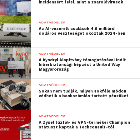
incidensért felel, mint a zsarolóvírusok
felfedezett sebezhetőségeket, ami a
szoftverfejlesztőket arra ösztönzi, hogy minél
rövidebb idő alatt kiadják a hibajavításokat az
ADATVÉDELEM
újonnan azonosított biztonsági résekre. A
Az AI-vezérelt csalások 4,6 milliárd
dolláros veszteséget okoztak 2024-ben
vállalatoknak pedig arra kell törekedniük, hogy az új
frissítéseket minél gyorsabban telepítsék.
ADATVÉDELEM
A frissítések ellenőrzéséhez és kezeléséhez is
A Kyndryl Alapítvány támogatásával indít
léteznek professzionális szoftverek, amelyek
kiberbiztonsági képzést a United Way
Magyarország
megkönnyítik a feladatokat. Windows rendszereken
például a
ZENworks Patch Management
,
segíti az IT-
ADATVÉDELEM
szakembereket a frissítések központi kezelésében,
Sokan nem tudják, milyen sokféle módon
nyomon követésében és telepítésében; Linux
védhetik a bankszámlán tartott pénzüket
rendszerek esetében pedig a
SUSE Manager
segítségével gondoskodhatnak ezekről a szakértők.
ADATVÉDELEM
A Zyxel tűzfal- és VPN-termékei Champion
státuszt kaptak a Techconsult-tól
További friss híreket talál a
Technokrata
főoldalán!
Csatlakozzon hozzánk a
Facebookon
is!