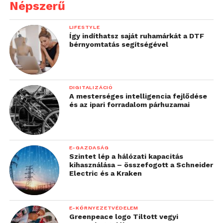
Népszerű
LIFESTYLE
Így indíthatsz saját ruhamárkát a DTF
bérnyomtatás segítségével
DIGITALIZÁCIÓ
A mesterséges intelligencia fejlődése
és az ipari forradalom párhuzamai
E-GAZDASÁG
Szintet lép a hálózati kapacitás
kihasználása – összefogott a Schneider
Electric és a Kraken
E-KÖRNYEZETVÉDELEM
Greenpeace logo Tiltott vegyi