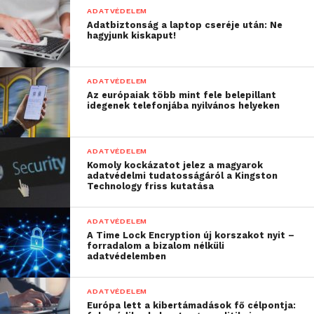
és gyanúra okot adó tevékenységeket. Mindezt
ADATVÉDELEM
rendkívül gyorsan végzi, alacsony számú fals pozitív
Adatbiztonság a laptop cseréje után: Ne
riasztás mellett, így az illetékes szakembereknek
hagyjunk kiskaput!
csak azokkal az incidensekkel foglalkozniuk,
amelyek valóban komoly fenyegetést jelentenek.
ADATVÉDELEM
Az európaiak több mint fele belepillant
A jelszavaknak bealkonyult
idegenek telefonjába nyilvános helyeken
A növekvő kiberfenyegetés, illetve a technológiai
fejlődés arra készteti a szervezeteket, hogy új,
ADATVÉDELEM
fejlettebb és biztonságosabb azonosítási
Komoly kockázatot jelez a magyarok
adatvédelmi tudatosságáról a Kingston
módszereket vezessenek be a jelszavak helyett vagy
Technology friss kutatása
mellett, például ujjlenyomat-olvasó vagy
arcfelismerő rendszereket, tokeneket, esetleg SMS-
ADATVÉDELEM
ben küldött kódokat. Ezek az eszközök valóban
A Time Lock Encryption új korszakot nyit –
forradalom a bizalom nélküli
erősítik a biztonságot, közben azonban az
adatvédelemben
üzemeltetésükért és kezelésükért felelős
szakemberek munkáját bonyolultabbá teszik. Ezen a
ADATVÉDELEM
kihíváson segít az
Advanced Authentication
Európa lett a kibertámadások fő célpontja: