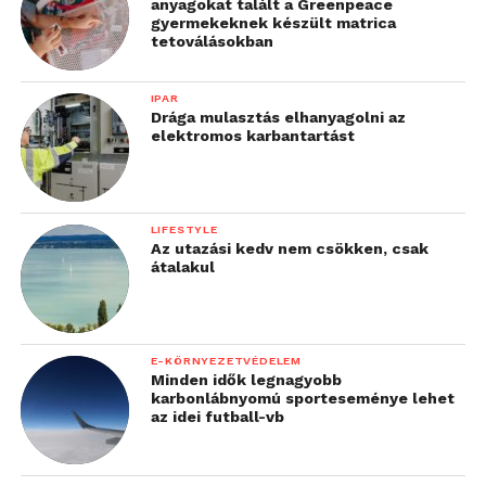
anyagokat talált a Greenpeace
gyermekeknek készült matrica
tetoválásokban
IPAR
Drága mulasztás elhanyagolni az
elektromos karbantartást
LIFESTYLE
Az utazási kedv nem csökken, csak
átalakul
E-KÖRNYEZETVÉDELEM
Minden idők legnagyobb
karbonlábnyomú sporteseménye lehet
az idei futball-vb