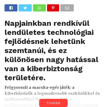
Napjainkban rendkívül
lendületes technológiai
fejlődésnek lehetünk
szemtanúi, és ez
különösen nagy hatással
van a kiberbiztonság
területére.
Felgyorsult a macska-egér játék: a
kiberbűnözők a legmodernebb eszközökkel és
módszerekkel finomhangolják a
TOVÁBB
tevékenységeiket a legújabb védelmi vonalak