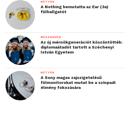
KÜTYÜK
A Nothing bemutatta az Ear (3a)
fülhallgatót
BÜSZKESÉG
Az új mérnökgenerációt köszöntötték:
diplomaátadót tartott a Széchenyi
István Egyetem
KÜTYÜK
A Sony magas zajszigetelésű
fülmonitorokat mutat be a színpadi
élmény fokozására