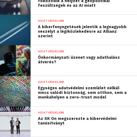
fokozódik a helyzet a geopolitikai
keretrendszer, amelynek segítségével a szervezetek
feszültségek és az AI miatt
egyetlen megoldásban, központilag felügyelhetik az
összes azonosítási technológiát és eszközt.
ADATVÉDELEM
A kiberfenyegetések jelentik a legnagyobb
veszélyt a légiközlekedésre az Allianz
Zsarolóvírus és adathalászat à
szerint
la carte
ADATVÉDELEM
A Micro Focus szakértőinek megfigyelései szerint a
Önkormányzati üzenet vagy adathalász
kiberbűnözők egyre könnyebben jutnak hozzá
átverés?
olyan eszközökhöz, amelyekkel illegális
tevékenységeket folytathatnak online. Terjed a
ADATVÉDELEM
Crimeware-as-a-Service: a dark weben léteznek
Egységes adatvédelmi szemlélet nélkül
olyan, piactérként működő felületek, ahol nem túl
nincs valódi biztonság, sem otthon, sem a
munkahelyen a zero-trust model
nagy összegért megvásárolhatók phishing vagy
ransomware akciókhoz használható eszközök. Ezek
ADATVÉDELEM
segítségével mélyebb informatikai tudás nélkül is
Az SK On megszerezte a kibervédelmi
támadást indíthatnak a rosszindulatú szereplők. De
tanúsítványt
arra is lehetőségük nyílik, hogy megrendeljenek egy