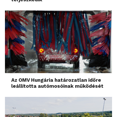
Az OMV Hungária határozatlan időre
leállította autómosóinak működését