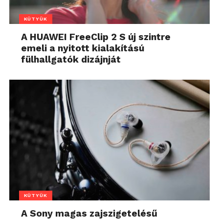
KÜTYÜK
A HUAWEI FreeClip 2 S új szintre
emeli a nyitott kialakítású
fülhallgatók dizájnját
KÜTYÜK
A Sony magas zajszigetelésű