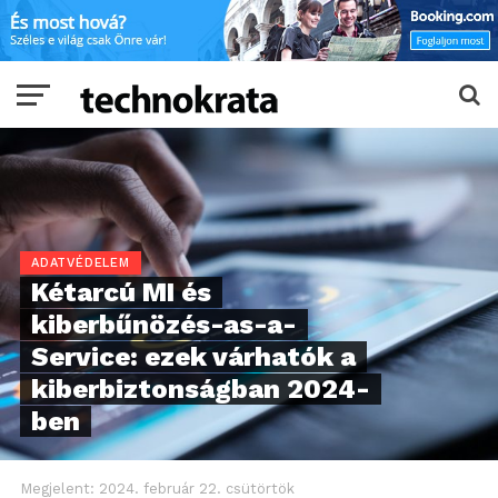
ADATVÉDELEM
Kétarcú MI és
kiberbűnözés-as-a-
Service: ezek várhatók a
kiberbiztonságban 2024-
ben
Megjelent:
2024. február 22. csütörtök