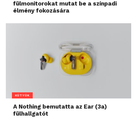
fülmonitorokat mutat be a színpadi
élmény fokozására
KÜTYÜK
A Nothing bemutatta az Ear (3a)
fülhallgatót