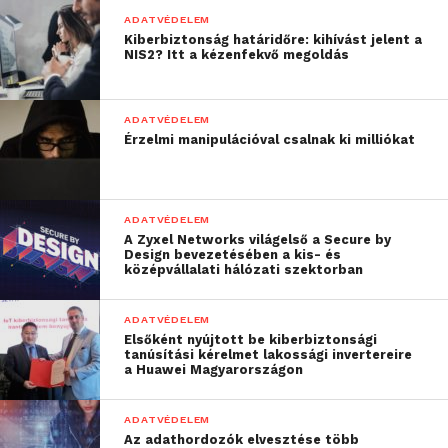
adathalász kampányt, és a végén készen megkapják
ADATVÉDELEM
a megszerzett adatokat.
Kiberbiztonság határidőre: kihívást jelent a
NIS2? Itt a kézenfekvő megoldás
Minden eddiginél több támadás várható tehát, amire
a Micro Focus szakértői szerint a felhasználók
ADATVÉDELEM
oktatásával és
átfogó biztonsági stratégiával
Érzelmi manipulációval csalnak ki milliókat
érdemes felkészülni. Ennek jegyében érdemes
olyan automatizált megoldásokat alkalmazni,
amelyek széles körű védelmet biztosítanak, és a
ADATVÉDELEM
lehető legrövidebb idő alatt azonosítják, illetve
A Zyxel Networks világelső a Secure by
hárítják el a potenciális fenyegetéseket. Emellett
Design bevezetésében a kis- és
középvállalati hálózati szektorban
célszerű folyamatosan továbbfejleszteni a vállalati
folyamatokat és rendszereket, hogy mindig képesek
ADATVÉDELEM
legyenek kezelni az aktuális fenyegetéseket.
Elsőként nyújtott be kiberbiztonsági
tanúsítási kérelmet lakossági invertereire
Sürgető frissítések
a Huawei Magyarországon
A kiberbűnözők egyre gyorsabban találják meg a
ADATVÉDELEM
módszereket arra, hogy kihasználják a frissen
Az adathordozók elvesztése több