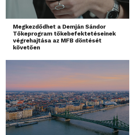
Megkezdődhet a Demján Sándor
Tőkeprogram tőkebefektetéseinek
végrehajtása az MFB döntését
követően