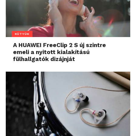
KÜTYÜK
A HUAWEI FreeClip 2 S új szintre
emeli a nyitott kialakítású
fülhallgatók dizájnját