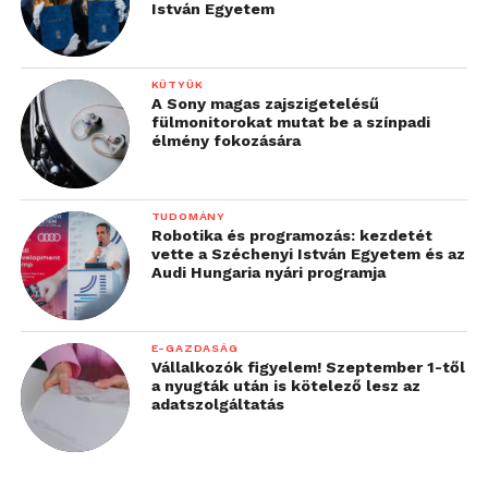
István Egyetem
KÜTYÜK
A Sony magas zajszigetelésű
fülmonitorokat mutat be a színpadi
élmény fokozására
TUDOMÁNY
Robotika és programozás: kezdetét
vette a Széchenyi István Egyetem és az
Audi Hungaria nyári programja
E-GAZDASÁG
Vállalkozók figyelem! Szeptember 1-től
a nyugták után is kötelező lesz az
adatszolgáltatás