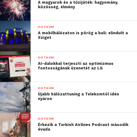
A magyarok és a tűzijáték: hagyomány,
közösség, élmény
DOTKOM
A mobilhálózaton is pörög a buli: elindult a
Sziget
DOTKOM
AI-dalokkal terjeszti az optimizmus
fontosságának üzenetét az LG
DOTKOM
Újabb hálózattuning a Telekomtól idén
nyáron
DOTKOM
Érkezik a Turkish Airlines Podcast második
évada