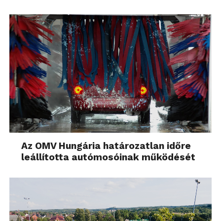
Az OMV Hungária határozatlan időre
leállította autómosóinak működését