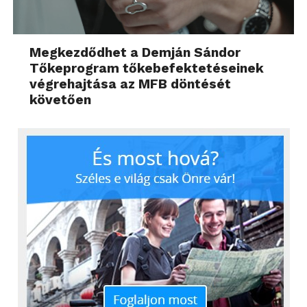
Megkezdődhet a Demján Sándor
Tőkeprogram tőkebefektetéseinek
végrehajtása az MFB döntését
követően