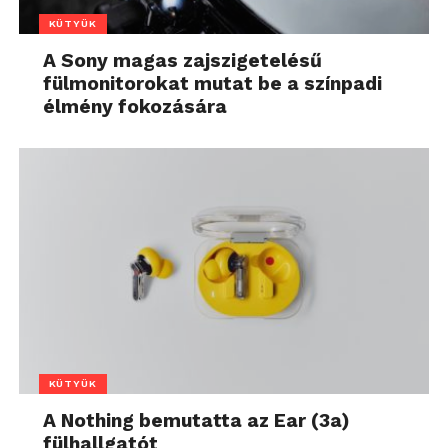
KÜTYÜK
A Sony magas zajszigetelésű
fülmonitorokat mutat be a színpadi
élmény fokozására
KÜTYÜK
A Nothing bemutatta az Ear (3a)
fülhallgatót