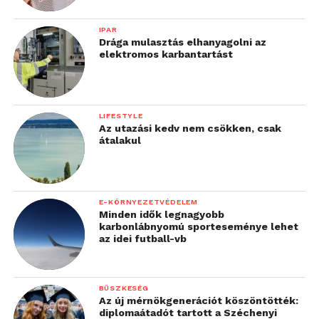
IPAR
Drága mulasztás elhanyagolni az
elektromos karbantartást
LIFESTYLE
Az utazási kedv nem csökken, csak
átalakul
E-KÖRNYEZETVÉDELEM
Minden idők legnagyobb
karbonlábnyomú sporteseménye lehet
az idei futball-vb
BÜSZKESÉG
Az új mérnökgenerációt köszöntötték:
diplomaátadót tartott a Széchenyi