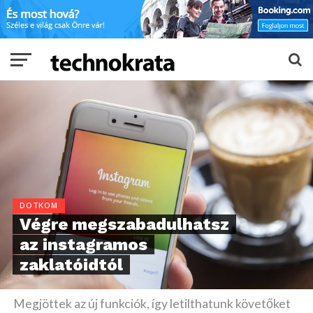
DOTKOM
Végre megszabadulhatsz
az instagramos
zaklatóidtól
Megjöttek az új funkciók, így letilthatunk követőket