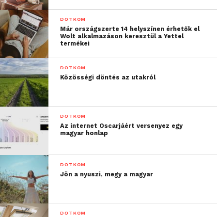
DOTKOM
Már országszerte 14 helyszínen érhetők el
Wolt alkalmazáson keresztül a Yettel
termékei
DOTKOM
Közösségi döntés az utakról
DOTKOM
Az internet Oscarjáért versenyez egy
magyar honlap
DOTKOM
Jön a nyuszi, megy a magyar
DOTKOM