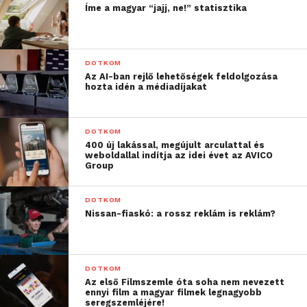
Íme a magyar “jajj, ne!” statisztika
DOTKOM
Az AI-ban rejlő lehetőségek feldolgozása
hozta idén a médiadíjakat
DOTKOM
400 új lakással, megújult arculattal és
weboldallal indítja az idei évet az AVICO
Group
DOTKOM
Nissan-fiaskó: a rossz reklám is reklám?
DOTKOM
Az első Filmszemle óta soha nem nevezett
ennyi film a magyar filmek legnagyobb
seregszemléjére!