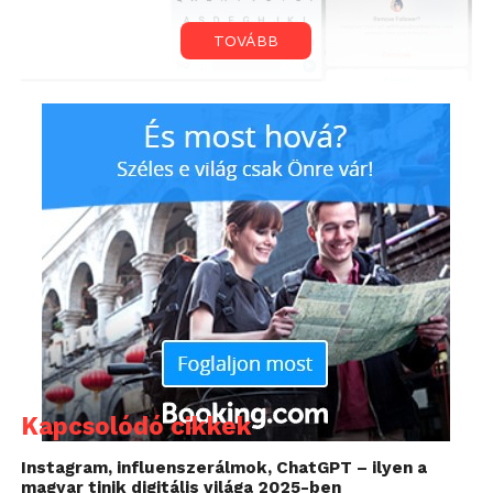
TOVÁBB
Érdekesség, hogy ezeket a funkciókat néhány
hónapja már használhatták a szerencsés, kiválasztott
felhasználók, a most érkező frissítéssel azonban
mindenkihez megérkeznek majd az újdonságok.
Ennek biztosan sok, népszerű felhasználó örül majd,
hiszen ők eddig nem tudtak fellépni a követőik
viselkedésével szemben.
Kapcsolódó cikkek
Instagram, influenszerálmok, ChatGPT – ilyen a
magyar tinik digitális világa 2025-ben