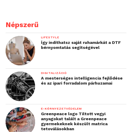
Népszerű
LIFESTYLE
Így indíthatsz saját ruhamárkát a DTF
bérnyomtatás segítségével
DIGITALIZÁCIÓ
A mesterséges intelligencia fejlődése
és az ipari forradalom párhuzamai
E-KÖRNYEZETVÉDELEM
Greenpeace logo Tiltott vegyi
anyagokat talált a Greenpeace
gyermekeknek készült matrica
tetoválásokban