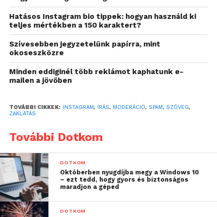
Hatásos Instagram bio tippek: hogyan használd ki
teljes mértékben a 150 karaktert?
Szívesebben jegyzetelünk papírra, mint
okoseszközre
Minden eddiginél több reklámot kaphatunk e-
mailen a jövőben
TOVÁBBI CIKKEK:
INSTAGRAM
,
ÍRÁS
,
MODERÁCIÓ
,
SPAM
,
SZÖVEG
,
ZAKLATÁS
További Dotkom
DOTKOM
Októberben nyugdíjba megy a Windows 10
– ezt tedd, hogy gyors és biztonságos
maradjon a géped
DOTKOM