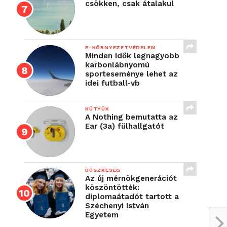
csökken, csak átalakul
E-KÖRNYEZETVÉDELEM
Minden idők legnagyobb
karbonlábnyomú
sporteseménye lehet az
idei futball-vb
KÜTYÜK
A Nothing bemutatta az
Ear (3a) fülhallgatót
BÜSZKESÉG
Az új mérnökgenerációt
köszöntötték:
diplomaátadót tartott a
Széchenyi István
Egyetem