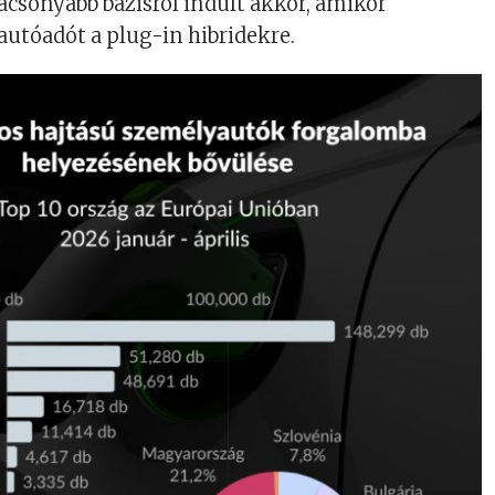
lacsonyabb bázisról indult akkor, amikor
autóadót a plug-in hibridekre.