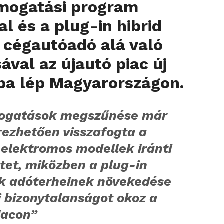
ámogatási program
al és a plug-in hibrid
 cégautóadó alá való
ával az újautó piac új
ba lép Magyarországon.
ogatások megszűnése már
rezhetően visszafogta a
 elektromos modellek iránti
tet, miközben a plug-in
ek adóterheinek növekedése
 bizonytalanságot okoz a
iacon”