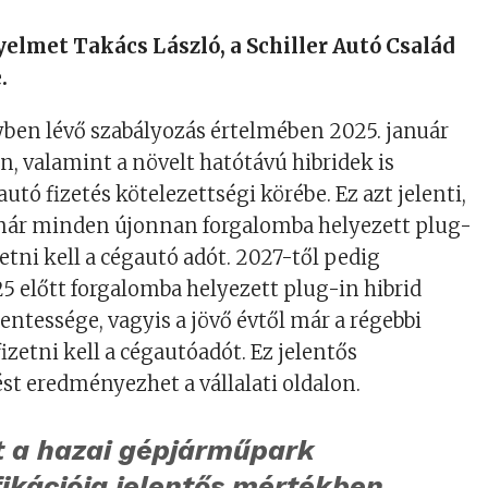
gyelmet Takács László, a Schiller Autó Család
.
yben lévő szabályozás értelmében 2025. január
in, valamint a növelt hatótávú hibridek is
utó fizetés kötelezettségi körébe. Ez azt jelenti,
ár minden újonnan forgalomba helyezett plug-
zetni kell a cégautó adót. 2027-től pedig
 előtt forgalomba helyezett plug-in hibrid
tessége, vagyis a jövő évtől már a régebbi
fizetni kell a cégautóadót. Ez jelentős
t eredményezhet a vállalati oldalon.
t a hazai gépjárműpark
fikációja jelentős mértékben