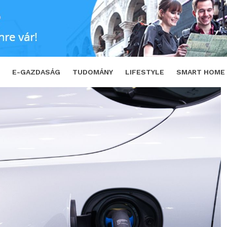
zásban az ösztönzők eltűnése
SHARE
E-GAZDASÁG
TUDOMÁNY
LIFESTYLE
SMART HOME