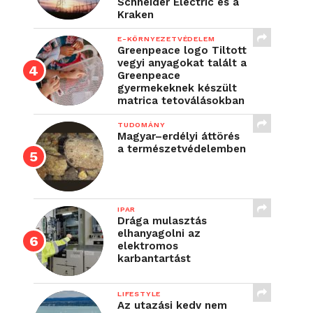
Schneider Electric és a
Kraken
E-KÖRNYEZETVÉDELEM
Greenpeace logo Tiltott
vegyi anyagokat talált a
Greenpeace
gyermekeknek készült
matrica tetoválásokban
TUDOMÁNY
Magyar–erdélyi áttörés
a természetvédelemben
IPAR
Drága mulasztás
elhanyagolni az
elektromos
karbantartást
LIFESTYLE
Az utazási kedv nem