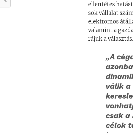
ellentétes hatást
sok vállalat szá
elektromos átáll
valamint a gazda
rájuk a választás
„A cég
azonba
dinami
válik a
keresle
vonhat
csak a
célok t