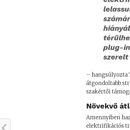
lelassu
számár
hiányá
térülh
plug-in
szerel
– hangsúlyozta T
átgondoltabb str
szakértői támoga
Növekvő átl
Amennyiben hazá
elektrifikációs t