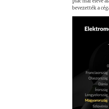
piac már eleve a
bevezették a cég