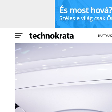
Behúzhatja a kéziféket a hazai e-autó
KÜTYÜK