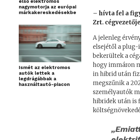
első elektromos
nagymotorja az európai
márkakereskedésekbe
– hívta fel a fi
Zrt. cégvezetője
A jelenleg érvén
elsejétől a plug-
bekerültek a céga
hogy immáron m
Ismét az elektromos
autók lettek a
in hibrid után fi
legdrágábbak a
megszűnik a 2025
használtautó-piacon
személyautók men
hibridek után is 
költségnövekedés
„Emiat
elektri