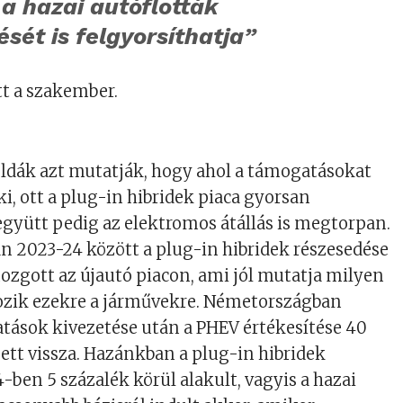
a hazai autóflották
sét is felgyorsíthatja”
t a szakember.
ldák azt mutatják, hogy ahol a támogatásokat
ki, ott a plug-in hibridek piaca gyorsan
 együtt pedig az elektromos átállás is megtorpan.
 2023-24 között a plug-in hibridek részesedése
zgott az újautó piacon, ami jól mutatja milyen
ozik ezekre a járművekre. Németországban
tások kivezetése után a PHEV értékesítése 40
sett vissza. Hazánkban a plug-in hibridek
-ben 5 százalék körül alakult, vagyis a hazai