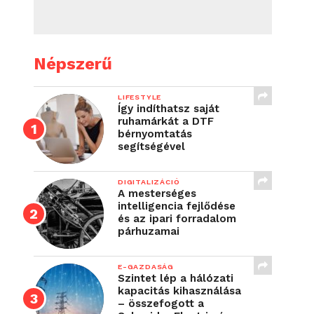
Népszerű
LIFESTYLE
Így indíthatsz saját
ruhamárkát a DTF
bérnyomtatás
segítségével
DIGITALIZÁCIÓ
A mesterséges
intelligencia fejlődése
és az ipari forradalom
párhuzamai
E-GAZDASÁG
Szintet lép a hálózati
kapacitás kihasználása
– összefogott a