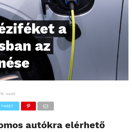
éziféket a
sban az
nése
 16. kedd
TWEET
romos autókra elérhető