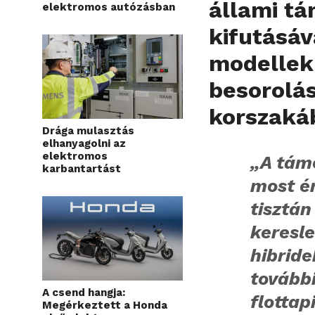
állami t
elektromos autózásban
kifutásáv
modellek
besorolás
korszaká
Drága mulasztás
elhanyagolni az
elektromos
„A tám
karbantartást
most é
tisztán
keresle
hibrid
további
A csend hangja:
flottap
Megérkeztett a Honda