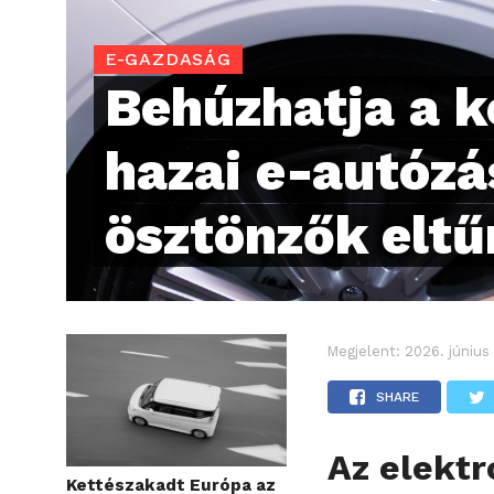
E-GAZDASÁG
Behúzhatja a k
hazai e-autózá
ösztönzők eltű
Megjelent:
2026. június
SHARE
Az elekt
Kettészakadt Európa az