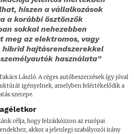
lhat, hiszen a vállalkozások
a a korábbi ösztönzők
ban sokkal nehezebben
et meg az elektromos, vagy
 hibrid hajtásrendszerekkel
t személyautók használata”
akács László. A céges autóbeszerzések így jóval
uktúrát igényelnek, amelyben felértékelődik a
tás szerepe.
agéletkor
nk célja, hogy felzárkózzon az európai
rendekhez, akkor a jelenlegi szabályozói irány