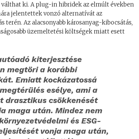
 válthat ki. A plug-in hibridek az elmúlt években
mára jelentettek vonzó alternatívát az
ás terén. Az alacsonyabb károsanyag-kibocsátás,
ságosabb üzemeltetési költségek miatt esett
.
autóadó kiterjesztése
n megtöri a korábbi
kát. Emiatt kockázatossá
 megtérülés esélye, ami a
t drasztikus csökkenését
ja maga után. Mindez nem
 környezetvédelmi és ESG-
eljesítését vonja maga után,