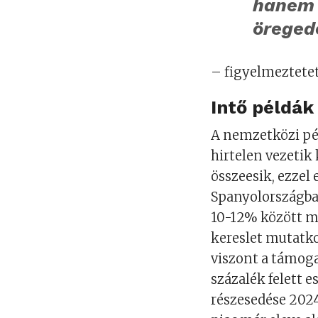
hanem 
öregedé
– figyelmeztetet
Intő példák
A nemzetközi pé
hirtelen vezetik 
összeesik, ezzel
Spanyolországban
10-12% között mo
kereslet mutatk
viszont a támoga
százalék felett e
részesedése 2024