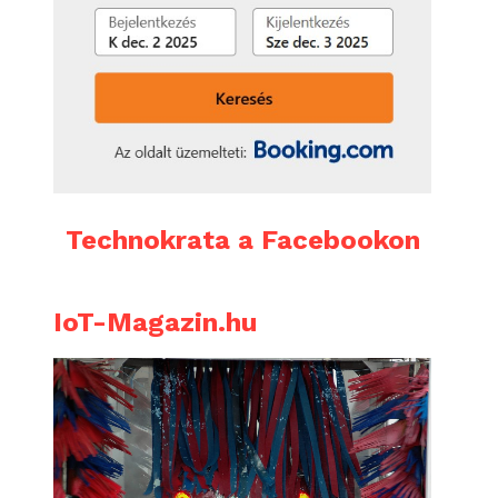
Technokrata a Facebookon
IoT-Magazin.hu