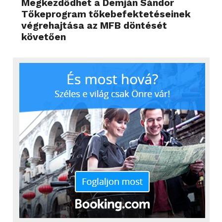
Megkezdődhet a Demján Sándor
Tőkeprogram tőkebefektetéseinek
végrehajtása az MFB döntését
követően