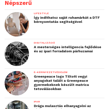
Népszerű
megmutassuk, hogy
lehetséges a körülöttünk
LIFESTYLE
Így indíthatsz saját ruhamárkát a DTF
lévő, a fizikai valóság
bérnyomtatás segítségével
helyett sokkal inkább
csak a tudatunkban
létező korlátok
DIGITALIZÁCIÓ
A mesterséges intelligencia fejlődése
lebontása”
és az ipari forradalom párhuzamai
– fogalmazott Szabó Béla, a Telekom
márkakommunikációs igazgatója.
E-KÖRNYEZETVÉDELEM
Greenpeace logo Tiltott vegyi
anyagokat talált a Greenpeace
A legfejlettebb, például 5G-képes készülékek
gyermekeknek készült matrica
megvásárlását megkönnyítő kedvezmények éppúgy
tetoválásokban
ebbe – a fejlődést, tuningot támogató – körbe
tartoznak, mint a fiatalok kibontakozásának teret
IPAR
Drága mulasztás elhanyagolni az
adó Telekom Kraft, az új karrierurakat megnyitó