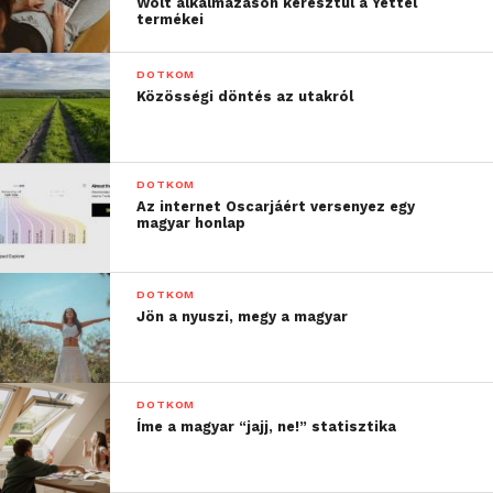
közösségi és országos
Wolt alkalmazáson keresztül a Yettel
termékei
szinten is. Hiszünk benne,
hogy mindez egyszerre
DOTKOM
Közösségi döntés az utakról
szolgálja az erősebb
társadalmi kohéziót, és
az előrelépést a
DOTKOM
Az internet Oscarjáért versenyez egy
mindennapok valamennyi
magyar honlap
területén. Digitális
szolgáltatóként
DOTKOM
Jön a nyuszi, megy a magyar
küldetésünk, hogy
eszközökkel,
szolgáltatásokkal,
DOTKOM
Íme a magyar “jajj, ne!” statisztika
technológiákkal vagy
akár az edukáció révén