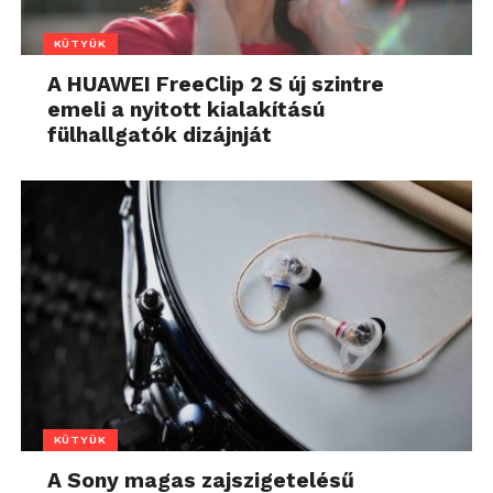
KÜTYÜK
A HUAWEI FreeClip 2 S új szintre
emeli a nyitott kialakítású
fülhallgatók dizájnját
KÜTYÜK
A Sony magas zajszigetelésű