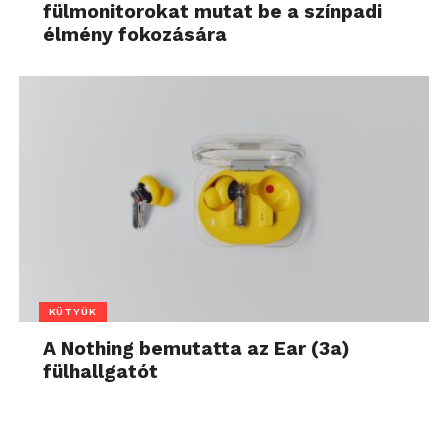
fülmonitorokat mutat be a színpadi
élmény fokozására
KÜTYÜK
A Nothing bemutatta az Ear (3a)
fülhallgatót