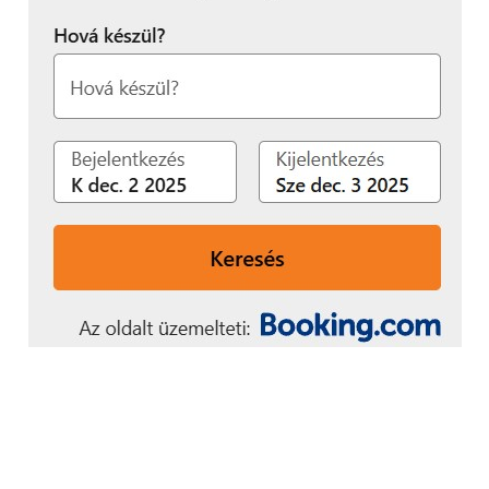
áthidalásában
szeretnénk segítséget
nyújtani. Ennek az
attitűdnek a
kulcsfogalma a
Telekomnál a tuning:
nem egyszerűen digitális
megoldásokat jelent,
hanem cselekvő,
együttműködő, az egyedi
szükségletekre reagáló
hozzáállást.
Elkötelezettek vagyunk
abban, hogy naponta