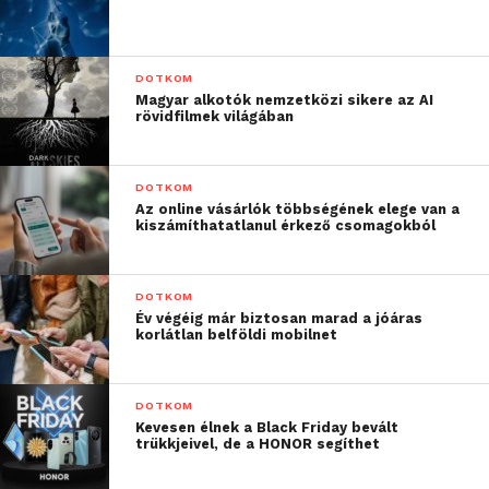
„
Újszerű
megközelítésekre,
a
DOTKOM
Magyar alkotók nemzetközi sikere az AI
digitalizáció révén
rövidfilmek világában
megvalósuló társadalmi
innovációkra van
DOTKOM
Az online vásárlók többségének elege van a
szükség, hogy a
kiszámíthatatlanul érkező csomagokból
korlátainkat
meghaladjuk, és hogy a
DOTKOM
Év végéig már biztosan marad a jóáras
technológia kínálta
korlátlan belföldi mobilnet
lehetőségek mindenkihez
eljussanak. Egyre inkább
DOTKOM
Kevesen élnek a Black Friday bevált
jelen van az eltérő
trükkjeivel, de a HONOR segíthet
digitális tudásból adódó