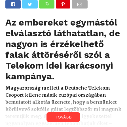
Az embereket egymástól
elválasztó láthatatlan, de
nagyon is érzékelhető
falak áttöréséről szól a
Telekom idei karácsonyi
kampánya.
Magyarország mellett a Deutsche Telekom
Csoport kilenc másik európai országában
bemutatott alkotás üzenete, hogy a bennünket
körülvevő sokféle gátat legtöbbször mi magunk
teremtjük meg, és hogy tudatos igyekezettel
TOVÁBB
ugyanolyan egyszerűen lebonthatjuk őket –