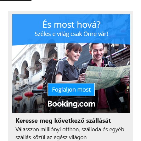
különbség, lemaradás. A
technológia rohamosan
fejlődik és abban, ki
mennyire tud vele együtt
haladni, vannak
különbségek kor,
végzettség, vagy akár
lakóhely alapján,
amelyek mind-mind
korlátokat jelenthetnek.
Digitális vállalatként
ezeknek az
akadályoknak az