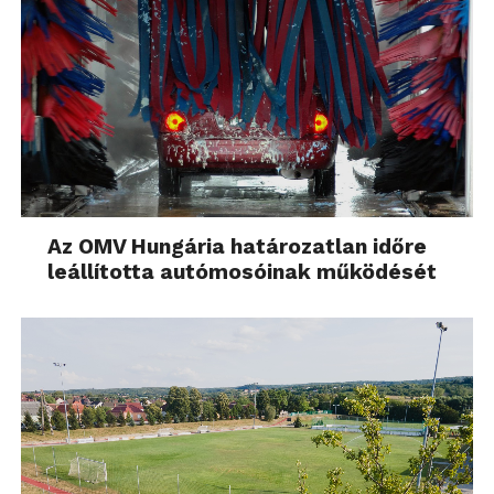
Az OMV Hungária határozatlan időre
leállította autómosóinak működését