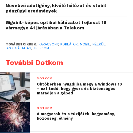
Növekvő adatigény, kiváló hálózat és stabil
A tíz országban futó film – a pozsonyi MUW
pénzügyi eredmények
Saatchi&Saatchi munkája –november folyamán
Gigabit-képes optikai hálózatot fejleszt 16
mutatkozott be Szlovákiában, majd Ausztrián,
vármegye 41 járásában a Telekom
Horvátországon, Montenegrón, Észak-Macedónián,
Németországon, Lengyelországon, Románián és
TOVÁBBI CIKKEK:
KARÁCSONY
,
KORLÁTOK
,
MOBIL
,
NÉLKÜL
,
Csehországon keresztül érkezett Magyarországra.
SZOLGÁLTATÁS
,
TELEKOM
További Dotkom
„
Az idei karácsonyi
kampányunkkal
DOTKOM
szeretnénk az emberek
Októberben nyugdíjba megy a Windows 10
– ezt tedd, hogy gyors és biztonságos
figyelmét felhívni a
maradjon a géped
korlátok lebontásának a
DOTKOM
fontosságára, hogy
A magyarok és a tűzijáték: hagyomány,
közösség, élmény
legyenek bátrak,
merjenek kilépni a