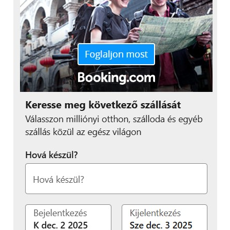
További friss híreket talál a
Technokrata
főoldalán!
Csatlakozzon hozzánk a
Facebookon
is!