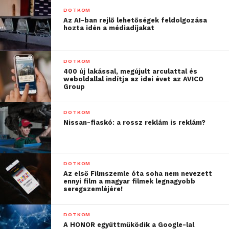
mindenkit
DOTKOM
Az AI-ban rejlő lehetőségek feldolgozása
hozzásegítsünk az általa
hozta idén a médiadíjakat
érzékelt akadályok
leküzdéséhez
”
DOTKOM
400 új lakással, megújult arculattal és
weboldallal indítja az idei évet az AVICO
Group
– emelte ki Pereszlényi Zoltán, a Telekom
kereskedelmi vezérigazgató-helyettese.
DOTKOM
Nissan-fiaskó: a rossz reklám is reklám?
A filmben két különböző világban élő, egymástól
üvegfallal elválasztott kislány barátsága elevenedik
meg, ami akár napjaink metaforája is lehet. A
DOTKOM
történet egyszerre időtlen és nagyon aktuális
Az első Filmszemle óta soha nem nevezett
üzenete, hogy ha egy pillanatra megállunk és körbe
ennyi film a magyar filmek legnagyobb
seregszemléjére!
nézünk, megtalálhatjuk a módját, hogy túllépjünk a
saját határainkon – hiszen mindannyian egy
DOTKOM
korlátok nélküli világban szeretnénk élni.
A HONOR együttműködik a Google-lal