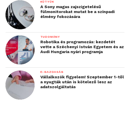
KÜTYÜK
alkalmazásban elérhető Magenta Momentsen
A Sony magas zajszigetelésű
keresztül bármikor bekapcsolható öt napra szóló
fülmonitorokat mutat be a színpadi
élmény fokozására
korlátlan adatforgalom, a szintén a
kedvezményprogramban elérhető
nyereményjátékok, ünnepi ajánlatok, az akár
TUDOMÁNY
készülékvásárlásra is használható ünnepi
Robotika és programozás: kezdetét
kedvezmények sora, valamint az adventi időszakban
vette a Széchenyi István Egyetem és az
Audi Hungaria nyári programja
ingyenesen, illetve féláron elérhető filmkínálat is. A
Telekom karácsonyi filmjének premierjével
egyidőben jelennek meg idehaza a kampány
E-GAZDASÁG
üzeneteit erősítő tartalmak óriásplakáton, digitális és
Vállalkozók figyelem! Szeptember 1-től
a nyugták után is kötelező lesz az
a közösségi médiában, illetve az üzletekben
adatszolgáltatás
egyetlen, közös célt szolgálva: hogy az idei
karácsony valóban a korlátok lebontásának ünnepe
legyen.
A hazai reklámfilm megtekinthető az alábbi linken: