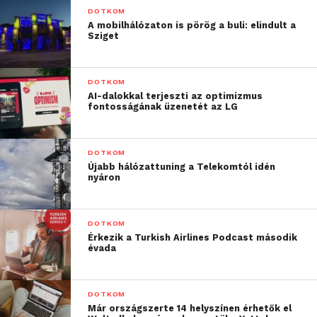
DOTKOM
megszokott rutinból és
A mobilhálózaton is pörög a buli: elindult a
Sziget
ismerjenek meg új
dolgokat.
DOTKOM
Meggyőződésünk, hogy
AI-dalokkal terjeszti az optimizmus
fontosságának üzenetét az LG
ezáltal egymáshoz is
közelebb kerülünk,
DOTKOM
amivel többek leszünk.
Újabb hálózattuning a Telekomtól idén
nyáron
Felelős márkaként azért
dolgozunk, hogy digitális
DOTKOM
megoldásokkal segítsük
Érkezik a Turkish Airlines Podcast második
évada
a különbségek
áthidalását és az
DOTKOM
előrelépést egyéni,
Már országszerte 14 helyszínen érhetők el