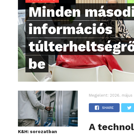
Minden másodi
információs
túlterheltségr
be
Megjelent:
2026. május 
SHARE
A technol
K&H: sorozatban