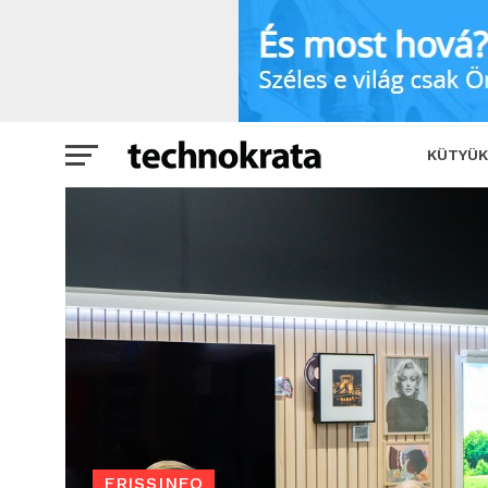
Minden második nő információs túlterh
KÜTYÜK
FRISSINFO