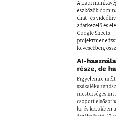
A napi munkavég
eszközök dominá
chat- és videóhí
adatkezelő és el
Google Sheets -,
projektmenedzsme
kevesebben, össz
AI-használ
része, de h
Figyelemre mélt
százaléka rendsz
mesterséges inte
csoport elsősorba
ki, és körükben 