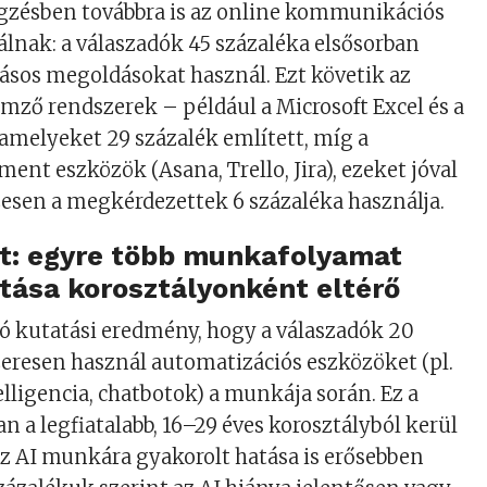
zésben továbbra is az online kommunikációs
lnak: a válaszadók 45 százaléka elsősorban
vásos megoldásokat használ. Ezt követik az
emző rendszerek – például a Microsoft Excel és a
 amelyeket 29 százalék említett, míg a
nt eszközök (Asana, Trello, Jira), ezeket jóval
esen a megkérdezettek 6 százaléka használja.
at: egyre több munkafolyamat
atása korosztályonként eltérő
ó kutatási eredmény, hogy a válaszadók 20
eresen használ automatizációs eszközöket (pl.
lligencia, chatbotok) a munkája során. Ez a
n a legfiatalabb, 16–29 éves korosztályból kerül
az AI munkára gyakorolt hatása is erősebben