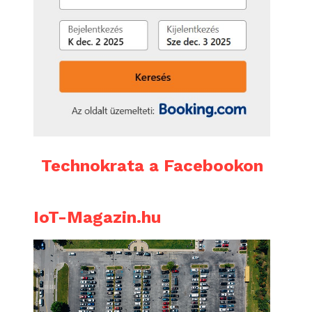
Technokrata a Facebookon
IoT-Magazin.hu