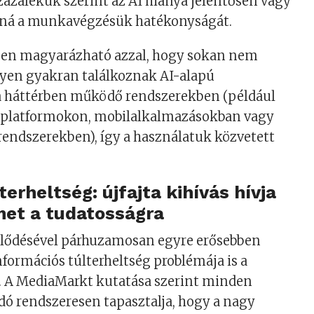
százalékuk szerint az AI hiánya jelentősen vagy
aná a munkavégzésük hatékonyságát.
zben magyarázható azzal, hogy sokan nem
lyen gyakran találkoznak AI-alapú
 háttérben működő rendszerekben (például
platformokon, mobilalkalmazásokban vagy
 rendszerekben), így a használatuk közvetett
lterheltség: újfajta kihívás hívja
lmet a tudatosságra
ejlődésével párhuzamosan egyre erősebben
nformációs túlterheltség problémája is a
A MediaMarkt kutatása szerint minden
ó rendszeresen tapasztalja, hogy a nagy