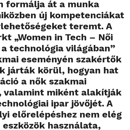
n formálja át a munka
miközben új kompetenciákat
rlehetőségeket teremt. A
kt „Women in Tech – Női
a technológia világában”
kmai eseményén szakértők
k járták körül, hogyan hat
izáció a nők szakmai
, valamint miként alakítják
chnológiai ipar jövőjét. A
yi előrelépéshez nem elég
is eszközök használata,