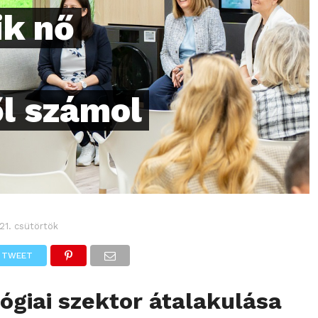
k nő
ől számol
21. csütörtök
TWEET
ógiai szektor átalakulása