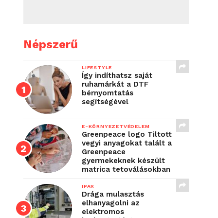
Népszerű
LIFESTYLE
Így indíthatsz saját
ruhamárkát a DTF
bérnyomtatás
segítségével
E-KÖRNYEZETVÉDELEM
Greenpeace logo Tiltott
vegyi anyagokat talált a
Greenpeace
gyermekeknek készült
matrica tetoválásokban
IPAR
Drága mulasztás
elhanyagolni az
elektromos