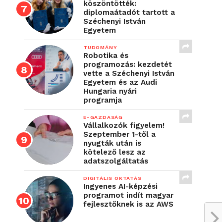
köszöntötték:
diplomaátadót tartott a
Széchenyi István
Egyetem
TUDOMÁNY
Robotika és
programozás: kezdetét
vette a Széchenyi István
Egyetem és az Audi
Hungaria nyári
programja
E-GAZDASÁG
Vállalkozók figyelem!
Szeptember 1-től a
nyugták után is
kötelező lesz az
adatszolgáltatás
DIGITÁLIS OKTATÁS
Ingyenes AI-képzési
programot indít magyar
fejlesztőknek is az AWS