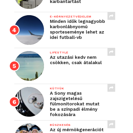
karbantartást
E-KÖRNYEZETVÉDELEM
Minden idők legnagyobb
karbonlábnyomú
sporteseménye lehet az
idei futball-vb
LIFESTYLE
Az utazási kedv nem
csökken, csak átalakul
KÜTYÜK
A Sony magas
zajszigetelésű
fülmonitorokat mutat
be a színpadi élmény
fokozására
BÜSZKESÉG
Az új mérnökgenerációt