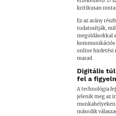
érzékelhető: 17 
kritikusan ront
Ez az arány rés
tudatosítják, mi
megoldásokkal a
kommunikációs 
online hirdetési
marad.
Digitális tú
fel a figye
A technológia f
jelenik meg az i
munkahelyeken. 
második válaszad