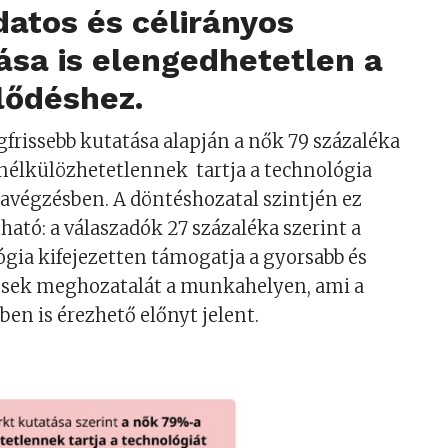
atos és célirányos
sa is elengedhetetlen a
jlődéshez.
frissebb kutatása alapján a nők 79 százaléka
nélkülözhetetlennek tartja a technológia
avégzésben. A döntéshozatal szintjén ez
ható: a válaszadók 27 százaléka szerint a
gia kifejezetten támogatja a gyorsabb és
sek meghozatalát a munkahelyen, ami a
n is érezhető előnyt jelent.