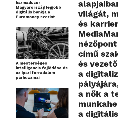
alapjaiba
harmadszor
Magyarország legjobb
világát, 
digitális bankja a
Euromoney szerint
és karrie
MediaMar
nézőpont 
című sza
és vezető
A mesterséges
intelligencia fejlődése és
a digital
az ipari forradalom
párhuzamai
pályájára
a nők a te
munkahel
a digitál