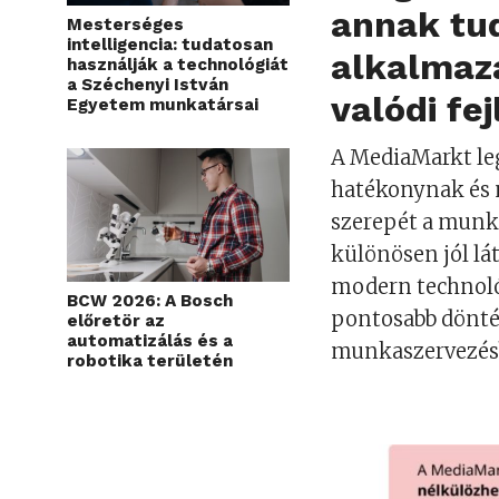
annak tud
Mesterséges
intelligencia: tudatosan
alkalmazá
használják a technológiát
a Széchenyi István
valódi fe
Egyetem munkatársai
A MediaMarkt leg
hatékonynak és 
szerepét a munk
különösen jól lát
modern technoló
BCW 2026: A Bosch
pontosabb dönté
előretör az
automatizálás és a
munkaszervezésbe
robotika területén