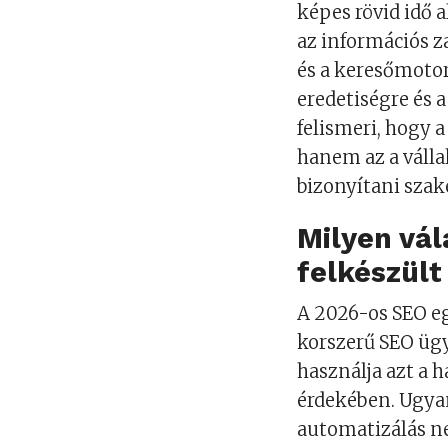
képes rövid idő 
az információs z
és a keresőmoto
eredetiségre és 
felismeri, hogy 
hanem az a válla
bizonyítani szak
Milyen vá
felkészül
A 2026-os SEO e
korszerű SEO üg
használja azt a 
érdekében. Ugyan
automatizálás ne