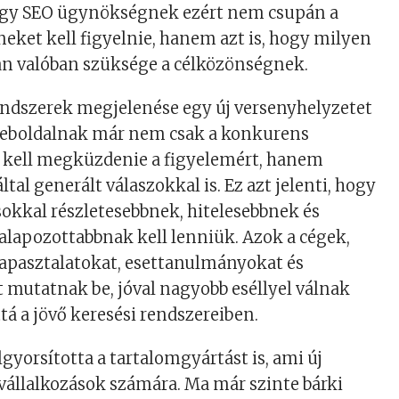
 Egy SEO ügynökségnek ezért nem csupán a
eket kell figyelnie, hanem azt is, hogy milyen
an valóban szüksége a célközönségnek.
endszerek megjelenése egy új versenyhelyzetet
weboldalnak már nem csak a konkurens
l kell megküzdenie a figyelemért, hanem
tal generált válaszokkal is. Ez azt jelenti, hogy
okkal részletesebbnek, hitelesebbnek és
lapozottabbnak kell lenniük. Azok a cégek,
tapasztalatokat, esettanulmányokat és
t mutatnak be, jóval nagyobb eséllyel válnak
tá a jövő keresési rendszereiben.
lgyorsította a tartalomgyártást is, ami új
a vállalkozások számára. Ma már szinte bárki