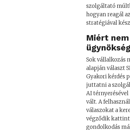
szolgáltató múltb
hogyan reagál az
stratégiával kész
Miért nem
ügynökség
Sok vállalkozás
alapján választ 
Gyakori kérdés p
juttatni a szolg
AI térnyerésével
vált. A felhaszn
válaszokat a ke
végződik kattint
gondolkodás már