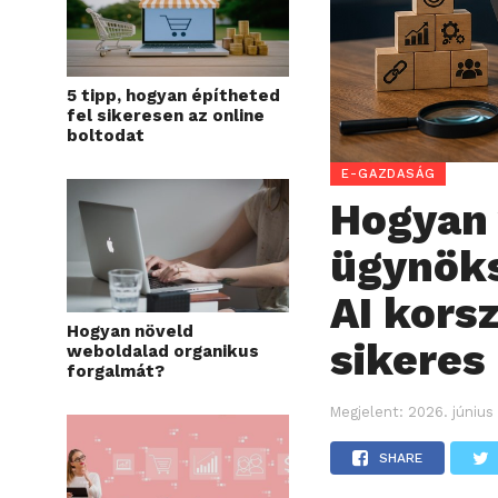
5 tipp, hogyan építheted
fel sikeresen az online
boltodat
E-GAZDASÁG
Hogyan 
ügynöks
AI korsz
Hogyan növeld
sikeres
weboldalad organikus
forgalmát?
Megjelent:
2026. június
SHARE