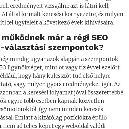
eli eredményeit vizsgálni: azt is látni kell,
 AI által formált keresési környezetre, és milyen
íti fel ügyfeleit a következő évek kihívásaira.
 működnek már a régi SEO
-választási szempontok?
 még mindig ugyanazok alapján a szempontok
SEO ügynökséget, mint öt vagy tíz évvel ezelőtt.
éldául, hogy hány kulcsszót tud első helyre
áltató, vagy milyen gyors eredményeket ígér. Az
 azonban a keresési folyamat jóval összetettebbé
álók egyre több esetben kapnak közvetlen
resőmotoroktól, így nem minden keresés
ással. Emiatt a kizárólag pozíciókra épülő
 nem ad teljes képet egy weboldal valódi