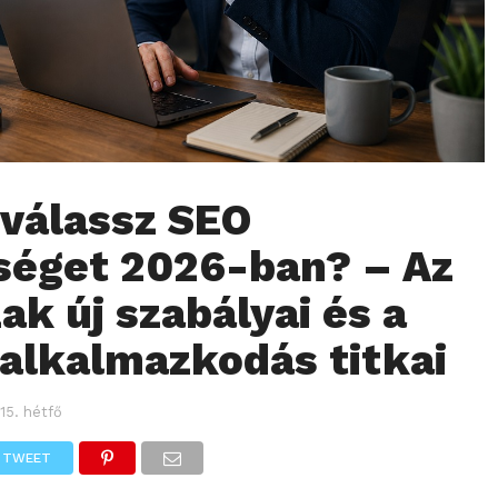
válassz SEO
éget 2026-ban? – Az
ak új szabályai és a
 alkalmazkodás titkai
 15. hétfő
TWEET