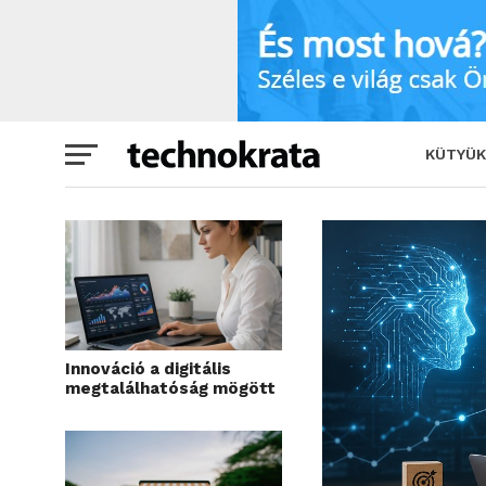
Hogyan válassz SEO ügynökséget 2026-b
KÜTYÜK
Innováció a digitális
megtalálhatóság mögött