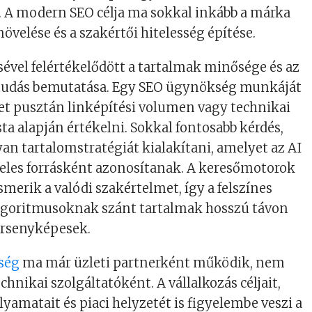
. A modern SEO célja ma sokkal inkább a márka
övelése és a szakértői hitelesség építése.
ével felértékelődött a tartalmak minősége és az
tudás bemutatása. Egy SEO ügynökség munkáját
t pusztán linképítési volumen vagy technikai
sta alapján értékelni. Sokkal fontosabb kérdés,
an tartalomstratégiát kialakítani, amelyet az AI
teles forrásként azonosítanak. A keresőmotorok
smerik a valódi szakértelmet, így a felszínes
algoritmusoknak szánt tartalmak hosszú távon
ersenyképesek.
ség
ma már üzleti partnerként működik, nem
hnikai szolgáltatóként. A vállalkozás céljait,
lyamatait és piaci helyzetét is figyelembe veszi a