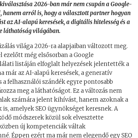
kiválasztása 2026-ban már nem csupán a Google-
l, hanem arról is, hogy a választott partner hogyan
ást az AI-alapú keresések, a digitális hitelesség és a
e láthatóság világában.
zálás világa 2026-ra alapjaiban változott meg.
l ezelőtt még elsősorban a Google
lati listáján elfoglalt helyezések jelentették a
ma már az AI-alapú keresések, a generatív
 a felhasználói szándék egyre pontosabb
rozza meg a láthatóságot. Ez a változás nem
alak számára jelent kihívást, hanem azoknak a
k is, amelyek SEO ügynökséget keresnek. A
ködő módszerek közül sok elvesztette
iközben új kompetenciák váltak
nné. Éppen ezért ma már nem elegendő egy SEO