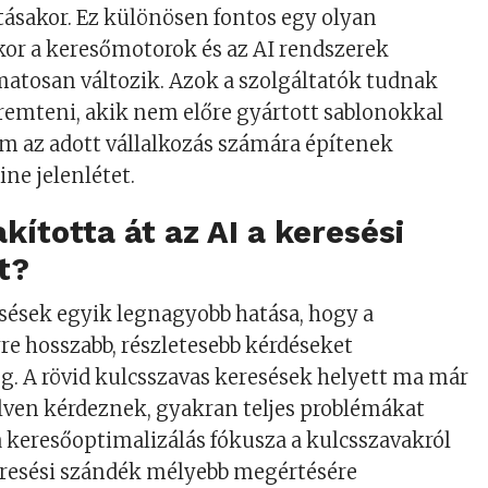
ításakor. Ez különösen fontos egy olyan
or a keresőmotorok és az AI rendszerek
atosan változik. Azok a szolgáltatók tudnak
eremteni, akik nem előre gyártott sablonokkal
m az adott vállalkozás számára építenek
ine jelenlétet.
kította át az AI a keresési
t?
sések egyik legnagyobb hatása, hogy a
re hosszabb, részletesebb kérdéseket
. A rövid kulcsszavas keresések helyett ma már
lven kérdeznek, gyakran teljes problémákat
 a keresőoptimalizálás fókusza a kulcsszavakról
eresési szándék mélyebb megértésére