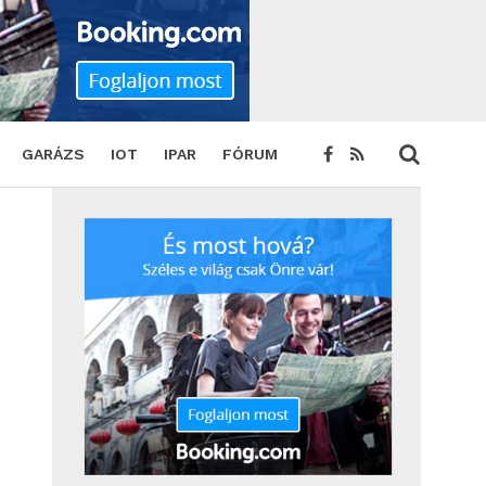
es alkalmazkodás titkai
SHARE
TWEET
GARÁZS
IOT
IPAR
FÓRUM