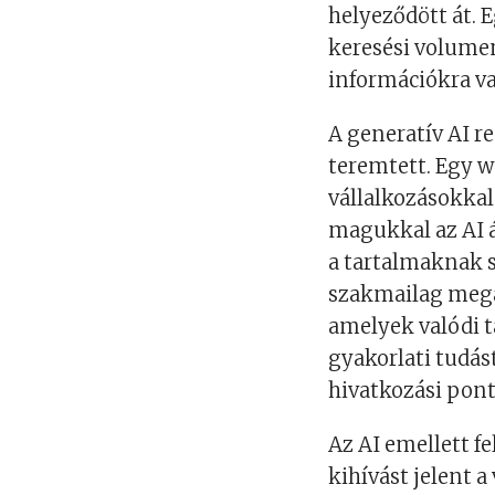
helyeződött át.
keresési volumen
információkra v
A generatív AI r
teremtett. Egy 
vállalkozásokka
magukkal az AI ál
a tartalmaknak s
szakmailag mega
amelyek valódi 
gyakorlati tudás
hivatkozási pont
Az AI emellett fe
kihívást jelent 