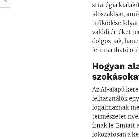
stratégia kialak
időszakban, amik
működése folyam
valódi értéket t
dolgoznak, hane
fenntartható onl
Hogyan ala
szokásoka
Az AI-alapú kere
felhasználók egy
fogalmaznak meg
természetes nye
írnak le. Emiatt
fokozatosan a k