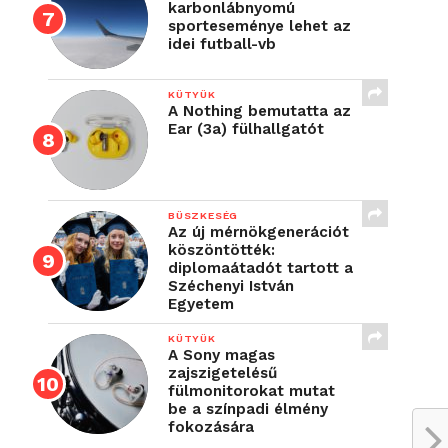
karbonlábnyomú
sporteseménye lehet az
idei futball-vb
KÜTYÜK
A Nothing bemutatta az
Ear (3a) fülhallgatót
BÜSZKESÉG
Az új mérnökgenerációt
köszöntötték:
diplomaátadót tartott a
Széchenyi István
Egyetem
KÜTYÜK
A Sony magas
zajszigetelésű
fülmonitorokat mutat
be a színpadi élmény
fokozására