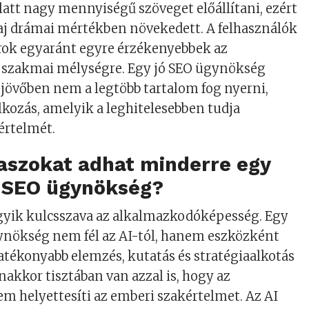
alatt nagy mennyiségű szöveget előállítani, ezért
aj drámai mértékben növekedett. A felhasználók
rok egyaránt egyre érzékenyebbek az
a szakmai mélységre. Egy jó SEO ügynökség
a jövőben nem a legtöbb tartalom fog nyerni,
lkozás, amelyik a leghitelesebben tudja
értelmét.
laszokat adhat minderre egy
t SEO ügynökség?
gyik kulcsszava az alkalmazkodóképesség. Egy
ynökség nem fél az AI-tól, hanem eszközként
hatékonyabb elemzés, kutatás és stratégiaalkotás
akkor tisztában van azzal is, hogy az
m helyettesíti az emberi szakértelmet. Az AI