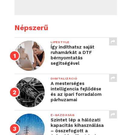
Népszerű
LIFESTYLE
Így indíthatsz saját
ruhamárkát a DTF
bérnyomtatás
segítségével
DIGITALIZÁCIÓ
A mesterséges
intelligencia fejlődése
és az ipari forradalom
párhuzamai
E-GAZDASÁG
Szintet lép a hálózati
kapacitás kihasználása
– összefogott a