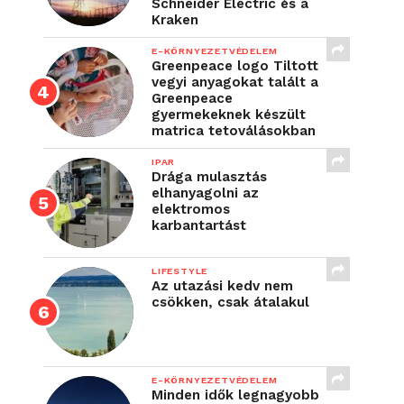
Schneider Electric és a
Kraken
E-KÖRNYEZETVÉDELEM
Greenpeace logo Tiltott
vegyi anyagokat talált a
Greenpeace
gyermekeknek készült
matrica tetoválásokban
IPAR
Drága mulasztás
elhanyagolni az
elektromos
karbantartást
LIFESTYLE
Az utazási kedv nem
csökken, csak átalakul
E-KÖRNYEZETVÉDELEM
Minden idők legnagyobb