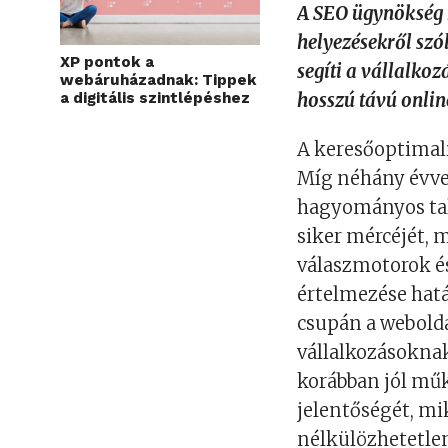
A SEO ügynökség 
helyezésekről szó
XP pontok a
segíti a vállalkoz
webáruházadnak: Tippek
hosszú távú onlin
a digitális szintlépéshez
A keresőoptimali
Míg néhány évve
hagyományos talá
siker mércéjét, 
válaszmotorok és
értelmezése hatá
csupán a webold
vállalkozásokna
korábban jól mű
jelentőségét, m
nélkülözhetetle