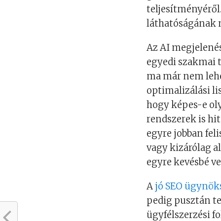
teljesítményéről
láthatóságának n
Az AI megjelenés
egyedi szakmai 
ma már nem lehe
optimalizálási li
hogy képes-e oly
rendszerek is hi
egyre jobban feli
vagy kizárólag 
egyre kevésbé v
A
jó SEO ügynök
pedig pusztán tec
ügyfélszerzési fo