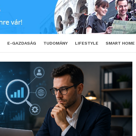
an? – Az AI korszak új szabályai és a siker
E-GAZDASÁG
TUDOMÁNY
LIFESTYLE
SMART HOME