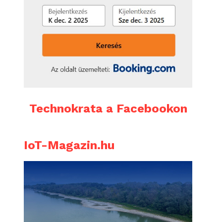
Technokrata a Facebookon
IoT-Magazin.hu