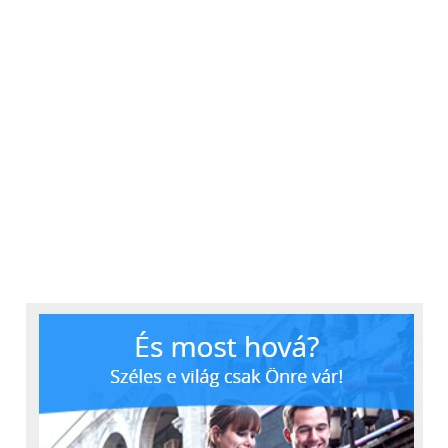
Miért választják a vállalatok
az SLS technológiát?
Az
SLS (Selective Laser Sintering) technológia
az
egyik legsokoldalúbb additív gyártási eljárás az
iparban. A technológia egyik legnagyobb előnye,
hogy nincs szükség támaszszerkezetekre, így
rendkívül összetett geometriák, belső csatornák és
mozgó alkatrészek is egyetlen gyártási folyamatban
készíthetők el. További előnyei közé tartozik a
magas termelékenység, egyenletes felületi minőség
és az alkatrészek izotróp belső szerkezete.