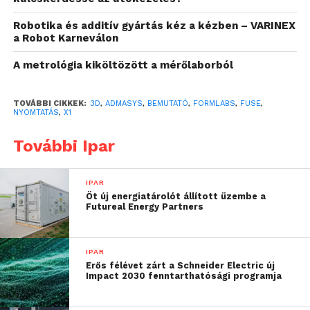
Formlabs és ADMASYS HU:
Robotika és additív gyártás kéz a kézben – VARINEX
a Robot Karneválon
Több mint egy évtizedes
A metrológia kiköltözött a mérőlaborból
közös út
A
Formlabs
a hazai 3D tech specialista, ADMASYS HU
TOVÁBBI CIKKEK:
3D
,
ADMASYS
,
BEMUTATÓ
,
FORMLABS
,
FUSE
,
NYOMTATÁS
,
X1
– korábbi nevén FreeDee – alapításával egy időben
mutatta be első 3D nyomtatóját 2012-ben, akkor még
További Ipar
a Kickstarteren. A magyar alapítóval is rendelkező,
amerikai gyártó mára a világ egyik legismertebb és
IPAR
leggyorsabban növekvő additív technológiai
Öt új energiatárolót állított üzembe a
vállalatává vált. Az elmúlt évtizedben több mint 150
Futureal Energy Partners
000 SLA és SLS rendszer telepítésével alapjaiban
változtatta meg a professzionális 3D nyomtatás
IPAR
piacát.
Erős félévet zárt a Schneider Electric új
Impact 2030 fenntarthatósági programja