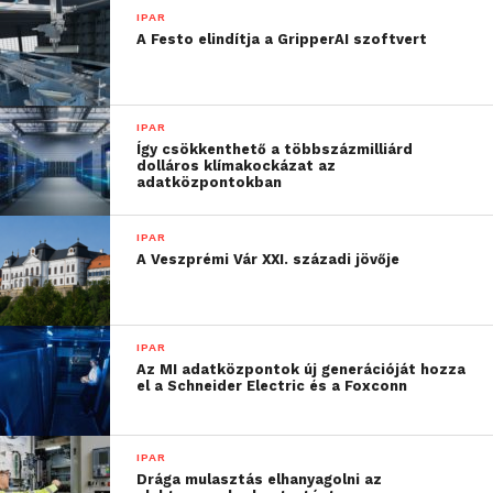
IPAR
A Festo elindítja a GripperAI szoftvert
IPAR
Így csökkenthető a többszázmilliárd
dolláros klímakockázat az
adatközpontokban
IPAR
Magyarországon az
ADMASYS HU
az elsők között
A Veszprémi Vár XXI. századi jövője
kezdte el forgalmazni a Formlabs rendszereit. Az
elmúlt több mint tíz év során számos hazai
gyártóvállalat, fejlesztőközpont, egyetem és
IPAR
szolgáltató partner vezette be sikeresen a Formlabs
Az MI adatközpontok új generációját hozza
technológiáit az ADMASYS HU szakmai
el a Schneider Electric és a Foxconn
támogatásával. Most ugyanez a szakértelem és
támogatás áll rendelkezésre a Formlabs új
IPAR
zászlóshajója, a
Fuse X1
esetében is.
Drága mulasztás elhanyagolni az