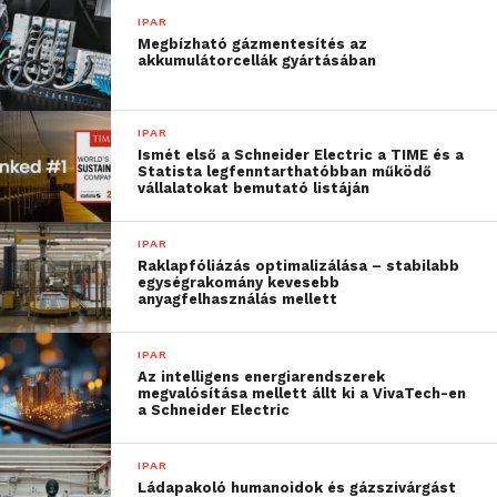
IPAR
Megbízható gázmentesítés az
akkumulátorcellák gyártásában
IPAR
Ismét első a Schneider Electric a TIME és a
Statista legfenntarthatóbban működő
Az idei Ipar Napjai kiállításon az ADMASYS HU stand
vállalatokat bemutató listáján
egyik fókusza a végtermék minőségű és célú SLS
sorozatgyártás volt a
Form Fuse 1+
rendszerrel és az
IPAR
AMT PostPro
vegyszeres polírozógépekkel.
Raklapfóliázás optimalizálása – stabilabb
egységrakomány kevesebb
anyagfelhasználás mellett
Fuse X1: Az ipari SLS
nyomtatás új mércéje
IPAR
Az intelligens energiarendszerek
megvalósítása mellett állt ki a VivaTech-en
A Fuse X1 egy nagyformátumú, szelektív
a Schneider Electric
lézerszinterezés (SLS) technológiát alkalmazó 3D
nyomtató, amelyet kifejezetten mérnöki, gyártó és
IPAR
szolgáltató környezetek igényeire fejlesztettek. A
Ládapakoló humanoidok és gázszivárgást