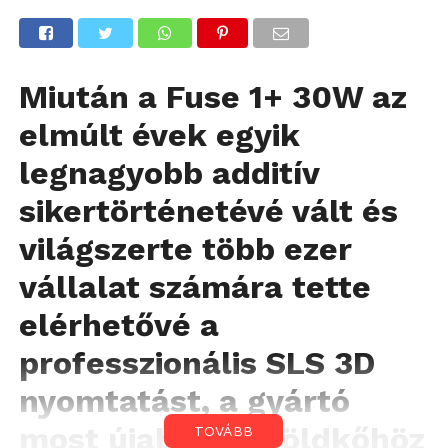
Miután a Fuse 1+ 30W az
elmúlt évek egyik
legnagyobb additív
sikertörténetévé vált és
világszerte több ezer
vállalat számára tette
elérhetővé a
professzionális SLS 3D
nyomtatást, a gyártó
most újabb mérföldkőhöz
TOVÁBB