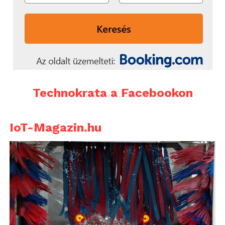
A Fuse X1 teljesítménye abba a tartományba emeli az
SLS technológiát, ahol reális alternatívát jelenthet a
hagyományos sorozatgyártási eljárásokkal, például a
fröccsöntéssel szemben is.
Technokrata a Facebookon
IoT-Magazin.hu
Elérhetőség