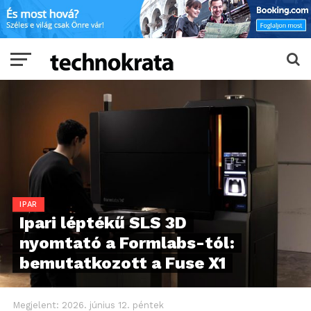
IPAR
Ipari léptékű SLS 3D
nyomtató a Formlabs-tól:
bemutatkozott a Fuse X1
Megjelent:
2026. június 12. péntek