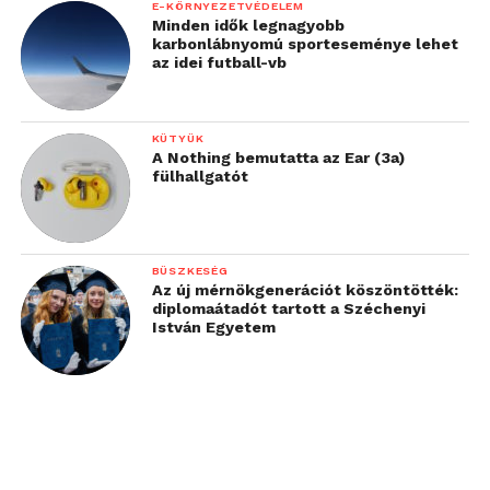
E-KÖRNYEZETVÉDELEM
Minden idők legnagyobb
karbonlábnyomú sporteseménye lehet
az idei futball-vb
KÜTYÜK
A Nothing bemutatta az Ear (3a)
fülhallgatót
BÜSZKESÉG
Az új mérnökgenerációt köszöntötték:
diplomaátadót tartott a Széchenyi
István Egyetem
A
Fuse X1 3D nyomtató
egy teljes gyártási
ökoszisztéma része, amely magában foglalja a
porkezeléshez, porvisszanyeréshez és
felületkezeléshez szükséges munkaállomásokat is.