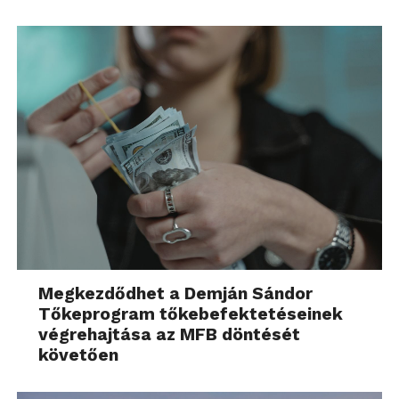
Megkezdődhet a Demján Sándor
Tőkeprogram tőkebefektetéseinek
végrehajtása az MFB döntését
követően