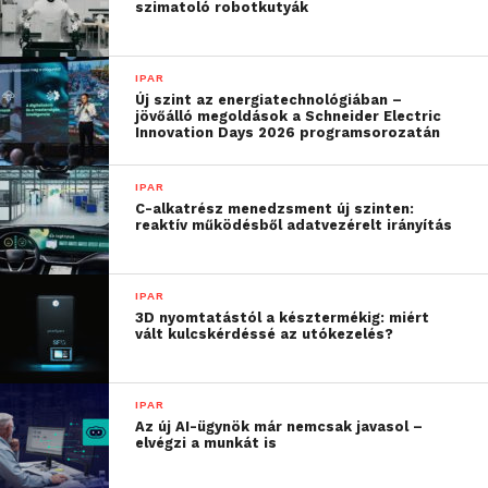
szimatoló robotkutyák
Formlabs online videó premierben is bemutatta az
új SLS rendszert:
IPAR
Új szint az energiatechnológiában –
jövőálló megoldások a Schneider Electric
Innovation Days 2026 programsorozatán
IPAR
C-alkatrész menedzsment új szinten:
reaktív működésből adatvezérelt irányítás
IPAR
3D nyomtatástól a késztermékig: miért
vált kulcskérdéssé az utókezelés?
IPAR
Az új AI-ügynök már nemcsak javasol –
elvégzi a munkát is