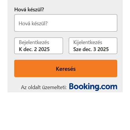
A Formlabs fejlesztői nem egyszerűen egy nagyobb
nyomtatót alkottak. A cél az volt, hogy
megszüntessék az ipari SLS és MJF rendszerek
leggyakoribb problémáit, úgy, mint a kimagasló
beruházási költségeket, a bonyolult üzemeltetést, a
drága szervizt, az elavult szoftvereket, a hosszú
átállási időket és a jelentős infrastruktúraigényt.
Ennek eredményeként a Fuse X1:
Már 72 499 eurótól elérhető különböző