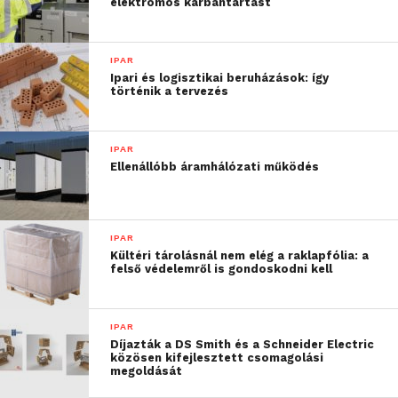
elektromos karbantartást
IPAR
Ipari és logisztikai beruházások: így
történik a tervezés
IPAR
Ellenállóbb áramhálózati működés
IPAR
Kültéri tárolásnál nem elég a raklapfólia: a
felső védelemről is gondoskodni kell
IPAR
Díjazták a DS Smith és a Schneider Electric
közösen kifejlesztett csomagolási
megoldását