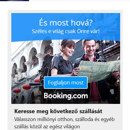
A
Fuse X1 3D nyomtató
330 × 330 × 565 mm-es
munkatérrel rendelkezik, amely több mint
hétszerese az eddigi Fuse 1+ 30W kapacitásának. A
több mint 30%-os munkatér kihasználás
lehetőségének (packing density), a 61,5 literes építési
térfogatnak és a fejlett hőmérséklet-szabályozásnak
köszönhetően a Fuse X1 akár háromszoros
termelékenységet képes nyújtani a
versenytársaihoz képest.