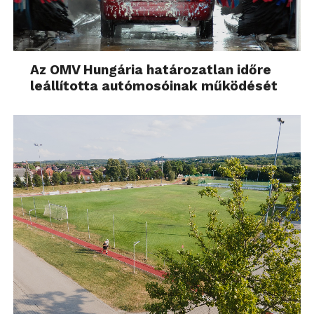
Magyarországon
A Formlabs a Fuse X1 SLS 3D nyomtató induló árát
72 499 eurótól határozta meg, az optimális
Az OMV Hungária határozatlan időre
konfiguráció, az opcionális kiegészítők és
leállította autómosóinak működését
szolgáltatási csomagok azonban az adott gyártási
igényektől függnek. Az új Fuse X1 rendszerrel
kapcsolatos kérdésekben az ADMASYS HU szakértői
állnak rendelkezsre. Az érdeklődők az ADMASYS
HU-nál
személyesen is megismerhetik
a Formlabs
Fuse SLS technológiát, valamint szakmai támogatást
kaphatnak annak felméréséhez, hogy valóban az SLS
technológia kínálja-e a legnagyobb hozzáadott
értéket a saját gyártási folyamataikban.