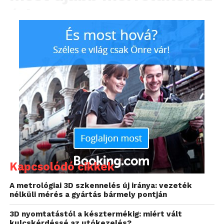
érkezett.
Kapcsolódó cikkek
A Formlabs 2026. június 9-én bemutatta a Fuse X1
A metrológiai 3D szkennelés új iránya: vezeték
rendszert, amely a nagyformátumú ipari SLS gyártás
nélküli mérés a gyártás bármely pontján
piacát célozza meg és közvetlen kihívója lehet a
3D nyomtatástól a késztermékig: miért vált
korábbi ipari SLS és MJF rendszereknek.
kulcskérdéssé az utókezelés?