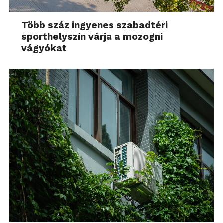
Több száz ingyenes szabadtéri
sporthelyszín várja a mozogni
vágyókat
További friss híreket talál a
Technokrata
főoldalán!
Csatlakozzon hozzánk a
Facebookon
is!