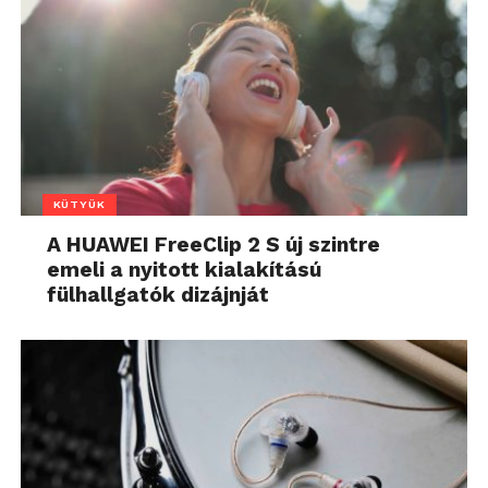
KÜTYÜK
A HUAWEI FreeClip 2 S új szintre
emeli a nyitott kialakítású
fülhallgatók dizájnját