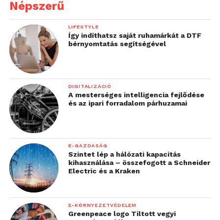
Népszerű
konfigurációkban.
330 × 330 × 565 mm-es munkaterében
LIFESTYLE
30% feletti pakolási sűrűség mellett
Így indíthatsz saját ruhamárkát a DTF
bérnyomtatás segítségével
képes valós méretű alkatrészek és
sorozatok gyártására is.
Akár 50%-kal alacsonyabb
DIGITALIZÁCIÓ
alkatrészköltséget kínál más porágyas
A mesterséges intelligencia fejlődése
rendszerekhez képest, miközben a
és az ipari forradalom párhuzamai
teljes rendszer lényegesen kisebb
alapterületet igényel.
Egy óra alatt telepíthető és egyszerűen
E-GAZDASÁG
Szintet lép a hálózati kapacitás
üzemeltethető.
kihasználása – összefogott a Schneider
Electric és a Kraken
Átfér egy szabványos ajtón, nem
igényel épületátalakítást vagy speciális
infrastruktúrát, és akár a telepítés
E-KÖRNYEZETVÉDELEM
napján termelésbe állítható.
Greenpeace logo Tiltott vegyi