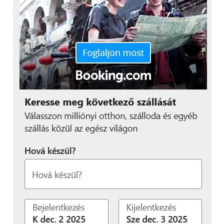
Mindezek miatt az SLS technológiát világszerte
alkalmazzák olyan területeken, ahol a végtermék
minőség, a geometriai összetettség és/vagy a
termelékenység fontos tényezők. Kiemelt
alkalmazási területei az összetett, funkcionális
prototípusok gyártása, végfelhasználásra szánt
alkatrészek, például készülékházak szériagyártására,
autóipari és gépipari komponensek előállítása,
orvostechnikai és egészségügyi alkalmazások,
valamint egyedi és tömegesen személyre szabott
termékek megvalósítása.