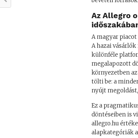
bevételi forráso
Az Allegro 
időszakába
A magyar piacot 
A hazai vásárlók
különféle platfo
megalapozott dö
környezetben az 
tölti be: a mind
nyújt megoldást, 
Ez a pragmatikus
döntéseiben is v
allegro.hu érték
alapkategóriák a