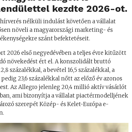
endülettel kezdte 2026-ot.
hírverés nélküli indulást követően a vállalat
ősen növeli a magyarországi marketing- és
ékenységekre szánt befektetéseit.
rt 2026 első negyedévében a teljes évre kitűzött
ó növekedést ért el. A konszolidált bruttó
,8 százalékkal, a bevétel 16,5 százalékkal, a
 pedig 23,6 százalékkal nőtt az előző év azonos
t. Az Allegro jelenleg 20,4 millió aktív vásárlót
óban, ami bizonyítja a vállalat piactérmodelljének
ározó szerepét Közép- és Kelet-Európa e-
n.