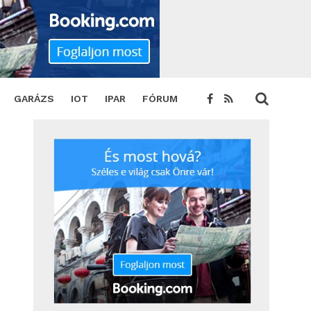
tingbefektetéssel erősít Magyarországon
SHARE
TWEET
GARÁZS
IOT
IPAR
FÓRUM