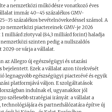
te a nemzetközi működésre vonatkozó éves
 vállalat immár 40–45 százalékos GMV-
25–35 százalékos bevételnövekedéssel számol. A
egro nemzetközi piactereinek GMV-je 2026
1 milliárd złotyval (84,3 milliárd forint) haladja
, nemzetközi szinten pedig a nullszaldós
2029-re várja a vállalat.
 az Allegro új egészségügyi és utazási
 bejelentett. Ezek a vállalat azon törekvését
égió legnagyobb egészségügyi piacterévé és egyik
ási platformjává váljon. E szolgáltatások
lországban indulnak el, ugyanakkor jól
ro szélesebb stratégiai irányát: a vállalat a
, technológiájára és partnerhálózatára építve új