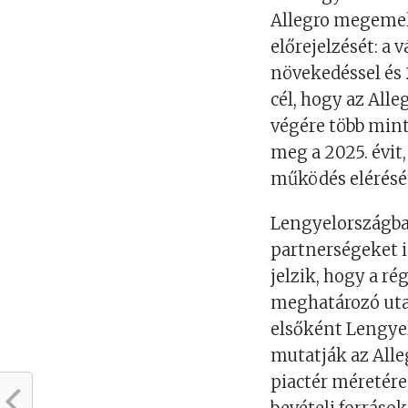
Allegro megemel
előrejelzését: a
növekedéssel és 
cél, hogy az All
végére több mint 
meg a 2025. évit
működés elérését 
Lengyelországban
partnerségeket is
jelzik, hogy a r
meghatározó utaz
elsőként Lengye
mutatják az Alleg
piactér méretére