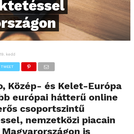
ktetéssel
országon
19. kedd
TWEET
o, Közép- és Kelet-Európa
b európai hátterű online
erős csoportszintű
ssel, nemzetközi piacain
y Magyarországon is