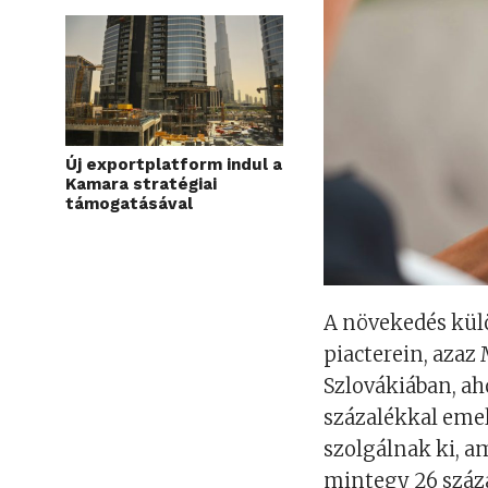
Új exportplatform indul a
Kamara stratégiai
támogatásával
A növekedés kül
piacterein, aza
Szlovákiában, ah
százalékkal emel
szolgálnak ki, a
mintegy 26 száza