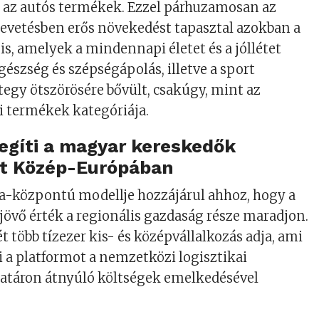
 az autós termékek. Ezzel párhuzamosan az
zevetésben erős növekedést tapasztal azokban a
, amelyek a mindennapi életet és a jóllétet
gészség és szépségápolás, illetve a sport
tegy ötszörösére bővült, csakúgy, mint az
ri termékek kategóriája.
segíti a magyar kereskedők
t Közép-Európában
pa-központú modellje hozzájárul ahhoz, hogy a
jövő érték a regionális gazdaság része maradjon.
ét több tízezer kis- és középvállalkozás adja, ami
zi a platformot a nemzetközi logisztikai
határon átnyúló költségek emelkedésével