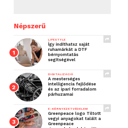
Népszerű
LIFESTYLE
Így indíthatsz saját
ruhamárkát a DTF
bérnyomtatás
segítségével
DIGITALIZÁCIÓ
A mesterséges
intelligencia fejlődése
és az ipari forradalom
párhuzamai
E-KÖRNYEZETVÉDELEM
Greenpeace logo Tiltott
vegyi anyagokat talált a
Greenpeace