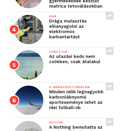
gyermekeknek készült
matrica tetoválásokban
IPAR
Drága mulasztás
elhanyagolni az
elektromos
karbantartást
LIFESTYLE
Az utazási kedv nem
csökken, csak átalakul
E-KÖRNYEZETVÉDELEM
Minden idők legnagyobb
karbonlábnyomú
sporteseménye lehet az
idei futball-vb
KÜTYÜK
A Nothing bemutatta az