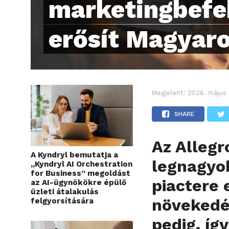
marketingbefe
erősít Magyar
Megjelent:
2026. május 
SHARE
Az Allegr
A Kyndryl bemutatja a
legnagyob
„Kyndryl AI Orchestration
for Business” megoldást
piactere 
az AI-ügynökökre épülő
üzleti átalakulás
növekedé
felgyorsítására
pedig, íg