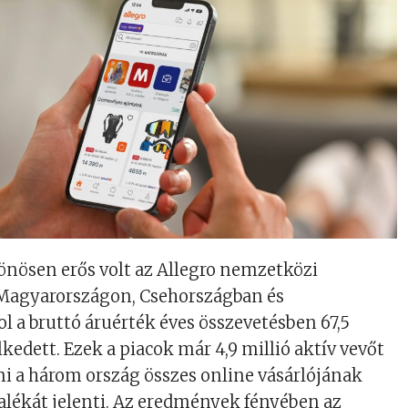
önösen erős volt az Allegro nemzetközi
z Magyarországon, Csehországban és
ol a bruttó áruérték éves összevetésben 67,5
kedett. Ezek a piacok már 4,9 millió aktív vevőt
mi a három ország összes online vásárlójának
lékát jelenti. Az eredmények fényében az