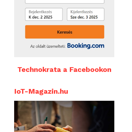
Technokrata a Facebookon
IoT-Magazin.hu