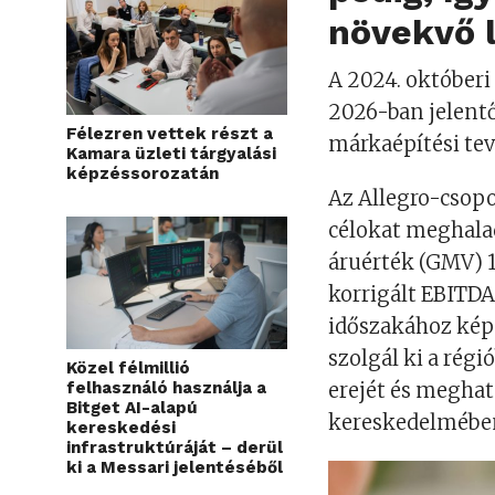
növekvő l
A 2024. októberi 
2026-ban jelent
Félezren vettek részt a
márkaépítési tev
Kamara üzleti tárgyalási
képzéssorozatán
Az Allegro-csopo
célokat meghalad
áruérték (GMV) 12
korrigált EBITDA
időszakához képes
szolgál ki a régi
Közel félmillió
felhasználó használja a
erejét és meghat
Bitget AI-alapú
kereskedelmébe
kereskedési
infrastruktúráját – derül
ki a Messari jelentéséből