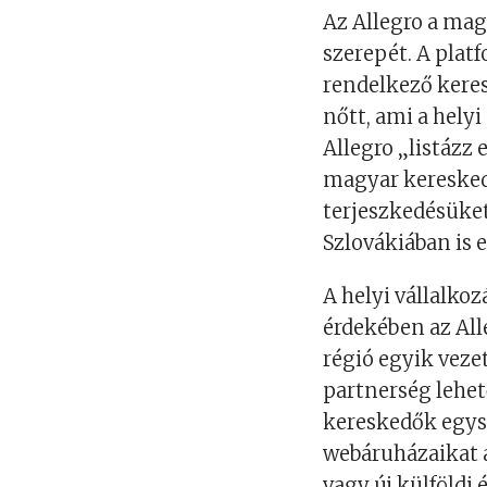
Az Allegro a mag
szerepét. A pla
rendelkező kere
nőtt, ami a hely
Allegro „listázz
magyar keresked
terjeszkedésüke
Szlovákiában is e
A helyi vállalko
érdekében az All
régió egyik veze
partnerség lehet
kereskedők egy
webáruházaikat a
vagy új külföldi 