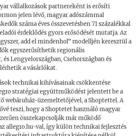
yar vállalkozások partnereként is erősíti
tformon jelen lévő, magyar adószámmal
skedők száma éves összevetésben 71 százalékkal
i eladói érdeklődés gyors erősödését mutatja. Az
 egyszer, add el mindenhol” modelljén keresztül a
ők egyszerűsíthetik regionális
t, és Lengyelországban, Csehországban és
lérhetik a vásárlókat.
zások technikai kihívásainak csökkentése
egro stratégiai együttműködést jelentett be a
tő webáruház-üzemeltetőjével, a Shoptettel. A
ővé teszi, hogy a Shoptetet használó magyar
szerűen összekapcsolják már működő
z allegro.hu-val, így külön technikai fejlesztés
értékesítési infrastruktúra kiépítése nélkül