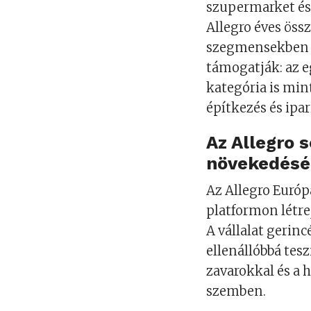
szupermarket és
Allegro éves öss
szegmensekben is
támogatják: az e
kategória is min
építkezés és ipa
Az Allegro 
növekedésé
Az Allegro Euró
platformon létre
A vállalat gerinc
ellenállóbbá tes
zavarokkal és a 
szemben.