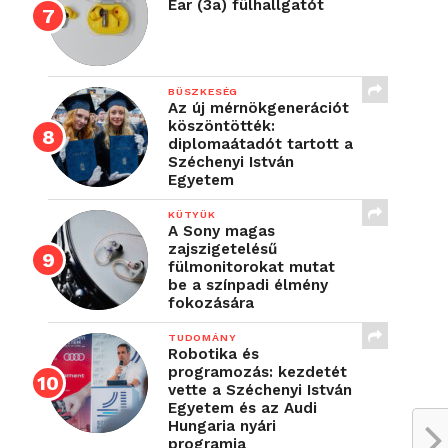
Ear (3a) fülhallgatót
BÜSZKESÉG
Az új mérnökgenerációt
köszöntötték:
diplomaátadót tartott a
Széchenyi István
Egyetem
KÜTYÜK
A Sony magas
zajszigetelésű
fülmonitorokat mutat
be a színpadi élmény
fokozására
TUDOMÁNY
Robotika és
programozás: kezdetét
vette a Széchenyi István
Egyetem és az Audi
Hungaria nyári
programja