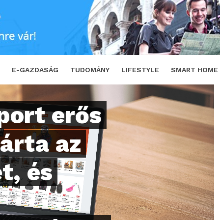
zárta az első negyedévet, és jelentős marke
E-GAZDASÁG
TUDOMÁNY
LIFESTYLE
SMART HOME
port erős
árta az
t, és