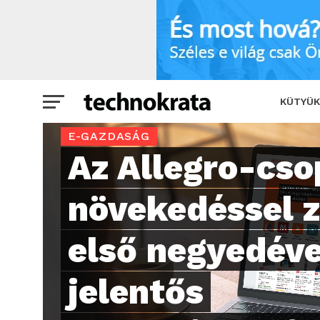
Az Allegro-csoport erős növekedéssel 
KÜTYÜK
E-GAZDASÁG
Az Allegro-cso
növekedéssel z
első negyedéve
jelentős