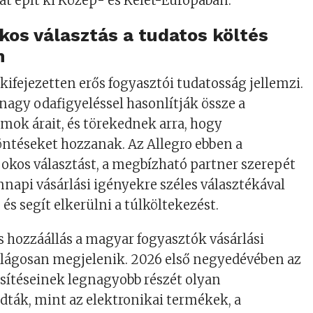
kat épít ki Közép- és Kelet-Európában.
okos választás a tudatos költés
n
kifejezetten erős fogyasztói tudatosság jellemzi.
 nagy odafigyeléssel hasonlítják össze a
rmok árait, és törekednek arra, hogy
ntéseket hozzanak. Az Allegro ebben a
okos választást, a megbízható partner szerepét
ennapi vásárlási igényekre széles választékával
és segít elkerülni a túlköltekezést.
 hozzáállás a magyar fogyasztók vásárlási
ilágosan megjelenik. 2026 első negyedévében az
esítéseinek legnagyobb részét olyan
dták, mint az elektronikai termékek, a