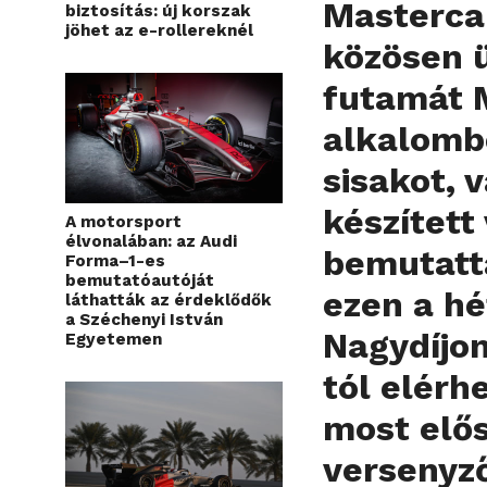
Masterca
biztosítás: új korszak
jöhet az e-rollereknél
közösen 
futamát 
alkalombó
sisakot, 
készített
A motorsport
élvonalában: az Audi
bemutatt
Forma–1-es
bemutatóautóját
ezen a h
láthatták az érdeklődők
a Széchenyi István
Nagydíjon
Egyetemen
tól elérh
most elő
versenyz