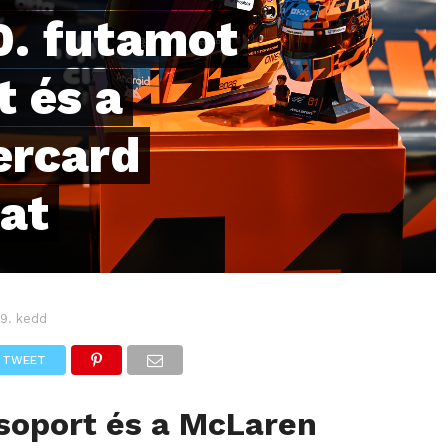
0. futamot
 és a
ercard
at
 9. kedd
TWEET
soport és a McLaren