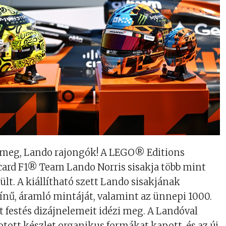
meg, Lando rajongók! A LEGO® Editions
ard F1® Team Lando Norris sisakja több mint
ült. A kiállítható szett Lando sisakjának
nű, áramló mintáját, valamint az ünnepi 1000.
t festés dizájnelemeit idézi meg. A Landóval
ott készlet organikus formákat kapott, és az új