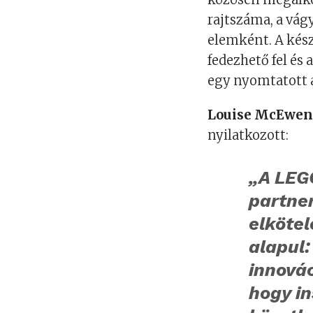
rajtszáma, a vág
elemként. A kés
fedezhető fel és
egy nyomtatott al
Louise McEwen,
nyilatkozott:
„A LEG
partne
elköte
alapul:
innovác
hogy in