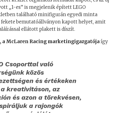
yott „1-es” is megjelenik épített LEGO
zletben található minifigurán egyedi minta
 a fekete bemutatóállványon kapott helyet, amit
áírással ellátott plakett is díszít.
 a McLaren Racing marketingigazgatója
így
O Csoporttal való
rségünk közös
lezettségen és értékeken
 a kreativitáson, az
ión és azon a törekvésen,
spiráljuk a rajongók