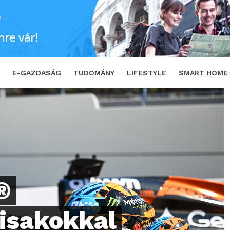
al ünnepli az 1000. futamot a LEGO Csoport
E-GAZDASÁG
TUDOMÁNY
LIFESTYLE
SMART HOME
®
sisakokkal