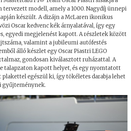
 Mastercard F1® Team Oscar Piastri sisakja a
n tervezett modell, amely a 1000. Nagydíj ünnepi
lapján készült. A dizájn a McLaren ikonikus
vözi Oscar kedvenc kék árnyalatával, így egy
s, egyedi megjelenést kapott. A részletek között
ajtszáma, valamint a jubileumi autófestés
lemből álló készlet egy Oscar Piastri LEGO
artalmaz, gondosan kiválasztott ruházattal. A
e talapzaton kapott helyet, és egy nyomtatott
tt plakettel egészül ki, így tökéletes darabja lehet
i gyűjteménynek.