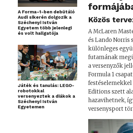
formájáb
A Forma–1-ben debütáló
Audi sikerén dolgozik a
Közös terve
Széchenyi István
Egyetem több jelenlegi
A McLaren Master
és volt hallgatója
és Lando Norris 
különleges együ
futamának megün
a versenyzők jel
Formula 1 csapat
festéselemekkel 
Játék és tanulás: LEGO-
robotokkal
Editions szett a
versenyeztek a diákok a
hazavihetnek, í
Széchenyi István
Egyetemen
versenysport tör