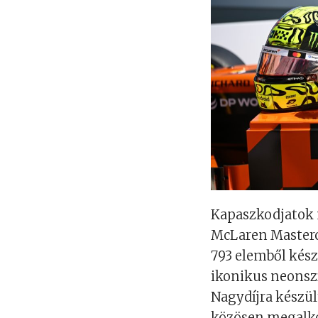
Kapaszkodjatok 
McLaren Masterc
793 elemből kész
ikonikus neonszí
Nagydíjra készül
közösen megalkot