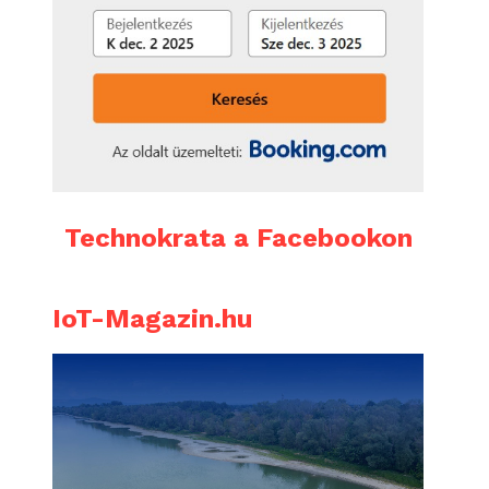
Technokrata a Facebookon
IoT-Magazin.hu