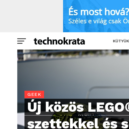
Új közös LEGO® szettekkel és sisakokk
KÜTYÜK
GEEK
Új közös LEGO
szettekkel és 