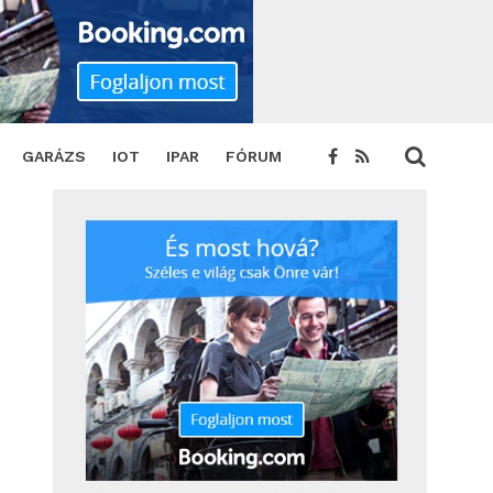
 és a McLaren Mastercard Formula 1 csapat
SHARE
TWEET
GARÁZS
IOT
IPAR
FÓRUM