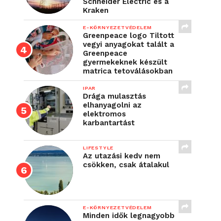
Schneider Electric és a
Kraken
E-KÖRNYEZETVÉDELEM
Greenpeace logo Tiltott
vegyi anyagokat talált a
Greenpeace
gyermekeknek készült
matrica tetoválásokban
IPAR
Drága mulasztás
elhanyagolni az
elektromos
karbantartást
LIFESTYLE
Az utazási kedv nem
csökken, csak átalakul
E-KÖRNYEZETVÉDELEM
Minden idők legnagyobb