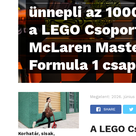
ünnepli az 100
a LEGO Csoport
McLaren Mast
Formula 1 csap
Megjelent:
2026. június
SHARE
A LEGO C
Korhatár, sisak,