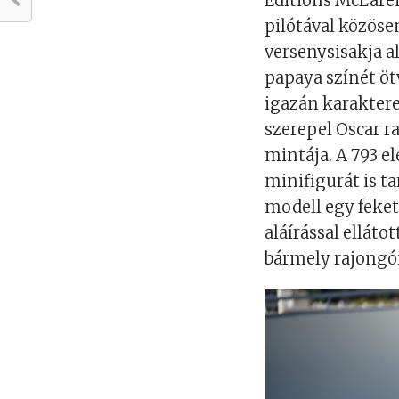
Editions McLaren
pilótával közöse
versenysisakja a
papaya színét öt
igazán karaktere
szerepel Oscar r
mintája. A 793 e
minifigurát is t
modell egy feket
aláírással elláto
bármely rajongó