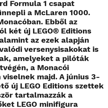
rd Formula 1 csapat
ünnepli a McLaren 1000.
Monacóban. Ebből az
l két új LEGO® Editions
valamint az ezek alapján
 valódi versenysisakokat is
ak, amelyeket a pilóták
étvégén, a Monacói
 viselnek majd. A június 3-
ető új LEGO Editions szettek
ször tartalmazzák a
őket LEGO minifigura