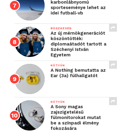
karbonlábnyomú
sporteseménye lehet az
idei futball-vb
BÜSZKESÉG
Az új mérnökgenerációt
köszöntötték:
diplomaátadót tartott a
Széchenyi István
Egyetem
KÜTYÜK
A Nothing bemutatta az
Ear (3a) fülhallgatót
KÜTYÜK
A Sony magas
zajszigetelésű
fülmonitorokat mutat
be a színpadi élmény
fokozására