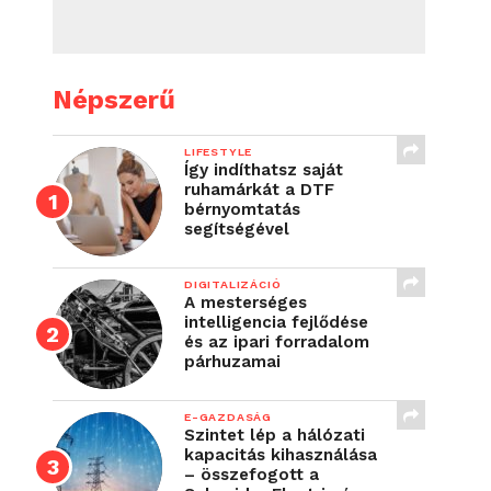
Népszerű
LIFESTYLE
Így indíthatsz saját
ruhamárkát a DTF
bérnyomtatás
segítségével
DIGITALIZÁCIÓ
A mesterséges
intelligencia fejlődése
és az ipari forradalom
párhuzamai
E-GAZDASÁG
Szintet lép a hálózati
kapacitás kihasználása
– összefogott a