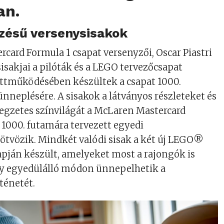
an.
zésű versenysisakok
card Formula 1 csapat versenyzői, Oscar Piastri
sisakjai a pilóták és a LEGO tervezőcsapat
ttműködésében készültek a csapat 1000.
neplésére. A sisakok a látványos részleteket és
legzetes színvilágát a McLaren Mastercard
 1000. futamára tervezett egyedi
ötvözik. Mindkét valódi sisak a két új LEGO®
lapján készült, amelyeket most a rajongók is
gy egyedülálló módon ünnepelhetik a
ténetét.