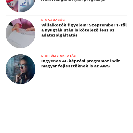
E-GAZDASÁG
Vállalkozók figyelem! Szeptember 1-től
a nyugták után is kötelező lesz az
adatszolgáltatás
DIGITÁLIS OKTATÁS
Ingyenes AI-képzési programot indít
magyar fejlesztőknek is az AWS