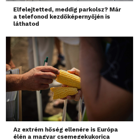
Elfelejtetted, meddig parkolsz? Már
a telefonod kezdőképernyőjén is
láthatod
Az extrém hőség ellenére is Európa
élén a magyar csemegekukorica