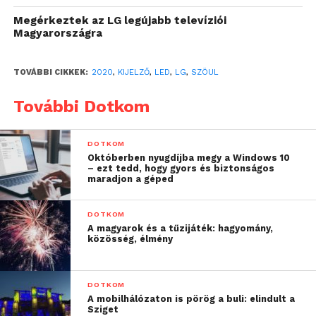
Megérkeztek az LG legújabb televíziói
Magyarországra
TOVÁBBI CIKKEK:
2020
,
KIJELZŐ
,
LED
,
LG
,
SZÖUL
További Dotkom
DOTKOM
Októberben nyugdíjba megy a Windows 10
– ezt tedd, hogy gyors és biztonságos
maradjon a géped
DOTKOM
A magyarok és a tűzijáték: hagyomány,
közösség, élmény
DOTKOM
A mobilhálózaton is pörög a buli: elindult a
Sziget