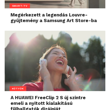
SMART-TV
Megérkezett a legendás Louvre-
gyűjtemény a Samsung Art Store-ba
KÜTYÜK
A HUAWEI FreeClip 2 S új szintre
emeli a nyitott kialakítású
fülhallgatók dizájnját