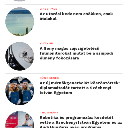
LIFESTYLE
Az utazási kedv nem csökken, csak
átalakul
KÜTYÜK
A Sony magas zajszigetelésű
fülmonitorokat mutat be a színpadi
élmény fokozására
BÜSZKESÉG
Az új mérnökgenerációt köszöntötték:
diplomaátadót tartott a Széchenyi
István Egyetem
TUDOMÁNY
Robotika és programozás: kezdetét
vette a Széchenyi István Egyetem és az
Audi Hungaria nyári programja