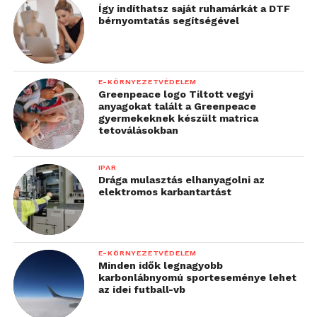
Így indíthatsz saját ruhamárkát a DTF
bérnyomtatás segítségével
E-KÖRNYEZETVÉDELEM
Greenpeace logo Tiltott vegyi
anyagokat talált a Greenpeace
gyermekeknek készült matrica
tetoválásokban
IPAR
Drága mulasztás elhanyagolni az
elektromos karbantartást
E-KÖRNYEZETVÉDELEM
Minden idők legnagyobb
karbonlábnyomú sporteseménye lehet
az idei futball-vb