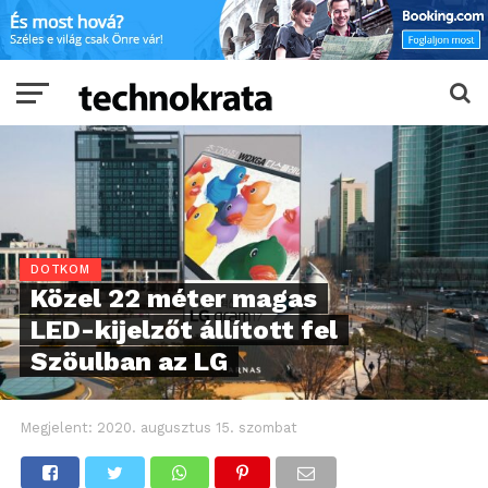
DOTKOM
Közel 22 méter magas
LED-kijelzőt állított fel
Szöulban az LG
Megjelent:
2020. augusztus 15. szombat