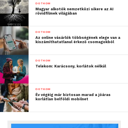
DOTKOM
Magyar alkotók nemzetközi sikere az AI
rövidfilmek világában
DOTKOM
Az online vásárlók többségének elege van a
kiszámíthatatlanul érkező csomagokból
DOTKOM
Telekom: Karácsony, korlátok nélkül
DOTKOM
Év végéig már biztosan marad a jóáras
korlátlan belföldi mobilnet