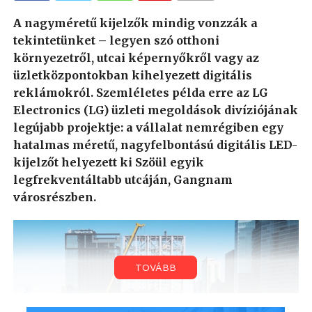
A nagyméretű kijelzők mindig vonzzák a
tekintetünket – legyen szó otthoni
környezetről, utcai képernyőkről vagy az
üzletközpontokban kihelyezett digitális
reklámokról. Szemléletes példa erre az LG
Electronics (LG) üzleti megoldások divíziójának
legújabb projektje: a vállalat nemrégiben egy
hatalmas méretű, nagyfelbontású digitális LED-
kijelzőt helyezett ki Szöül egyik
legfrekventáltabb utcáján, Gangnam
városrészben.
TOVÁBB