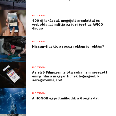
DOTKOM
400 új lakással, megújult arculattal és
weboldallal indítja az idei évet az AVICO
Group
DOTKOM
Nissan-fiaskó: a rossz reklám is reklám?
DOTKOM
Az első Filmszemle óta soha nem nevezett
ennyi film a magyar filmek legnagyobb
seregszemléjére!
DOTKOM
A HONOR együttműködik a Google-lal