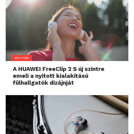
KÜTYÜK
A HUAWEI FreeClip 2 S új szintre
emeli a nyitott kialakítású
fülhallgatók dizájnját