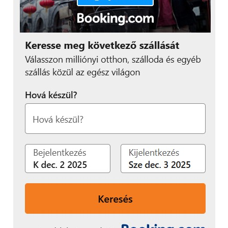
Végítélet
Összességében egy igazán remek telefonra
számíthatunk, ha a Galaxy A8-at vásároljuk,
gyakorlatilag a felsőközépkategóriás telefonok
csúcsáról van szó. A 8 magos proci és 4 GB RAM
gondoskodik arról, hogy a hétköznapi használat
során ne kelljen várnunk semmire, minden azonnal
megtörténik. Ettől függetlenül ne gondoljuk azt,
hogy ekkora összegért a világ legjobb telefonját
kapjuk a kezünkben, de ha valaki nem elvetemül
‘mobil-freak’, viszont szeretne egy okos, jól
használható telefont, ami ráadásul kifejezetten
ízléses külsővel rendelkezik, annak mindenképp
érdemes az A8-ra befizetni, amit amúgy az összes
Samsung márkakereskedésben ki lehet próbálni, sőt
akár órákig is lehet nyomkodni.