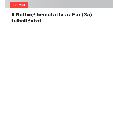
KÜTYÜK
A Nothing bemutatta az Ear (3a)
fülhallgatót