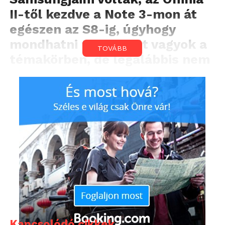
II-től kezdve a Note 3-mon át
egészen az S8-ig, úgyhogy
mondhatni tapasztalt vagyok a
TOVÁBB
témakörben, de legalábbis nem
idegen számomra a készülék, a
márka és a kezelési felület.
Kapcsolódó cikkek