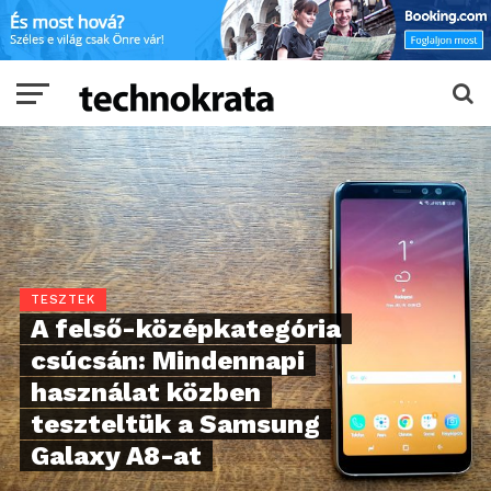
TESZTEK
A felső-középkategória
csúcsán: Mindennapi
használat közben
teszteltük a Samsung
Galaxy A8-at