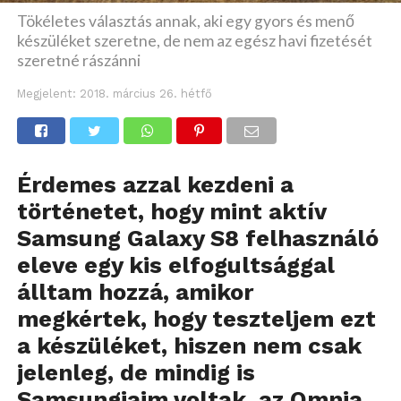
Tökéletes választás annak, aki egy gyors és menő
készüléket szeretne, de nem az egész havi fizetését
szeretné rászánni
Megjelent:
2018. március 26. hétfő
Érdemes azzal kezdeni a
történetet, hogy mint aktív
Samsung Galaxy S8 felhasználó
eleve egy kis elfogultsággal
álltam hozzá, amikor
megkértek, hogy teszteljem ezt
a készüléket, hiszen nem csak
jelenleg, de mindig is
Samsungjaim voltak, az Omnia