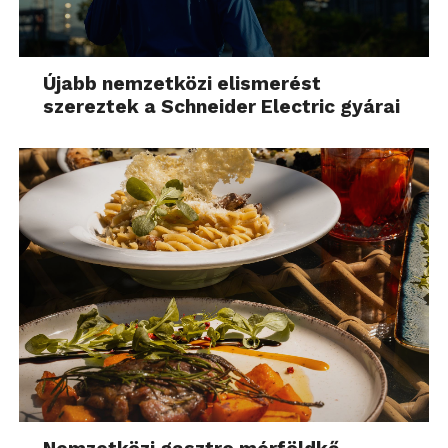
Újabb nemzetközi elismerést
szereztek a Schneider Electric gyárai