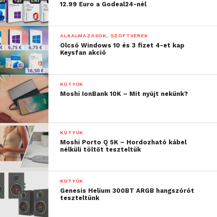
semmi kedvem sem volt fél napokat eltölteni azzal,
12.99 Euro a Godeal24-nél
hogy személyre szabjam a készüléket, úgyhogy ez
egy nagyon jó pont.
ALKALMAZÁSOK, SZOFTVEREK
Olcsó Windows 10 és 3 fizet 4-et kap
Keysfan akció
KÜTYÜK
Moshi IonBank 10K – Mit nyújt nekünk?
KÜTYÜK
Moshi Porto Q 5K – Hordozható kábel
nélküli töltőt teszteltük
KÜTYÜK
Genesis Helium 300BT ARGB hangszórót
teszteltünk
Használat közben