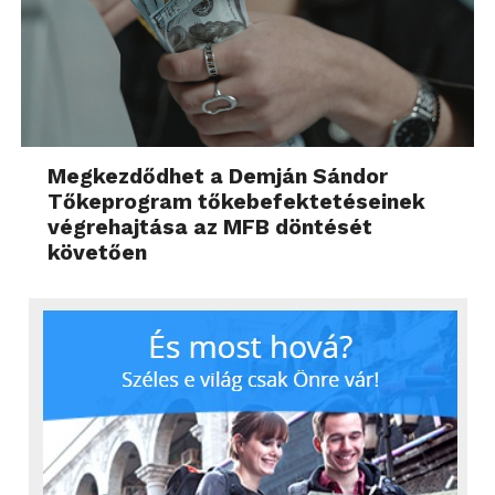
Megkezdődhet a Demján Sándor
Tőkeprogram tőkebefektetéseinek
végrehajtása az MFB döntését
követően