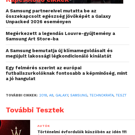
A Samsung partnereivel mutatta be az
összekapcsolt egészség jövőképét a Galaxy
Unpacked 2026 eseményen
Benyomások
Megérkezett a legendás Louvre-gyűjtemény a
Samsung Art Store-ba
Amikor először kicsomagoltam, meglepődtem a
súlyán, hiszen érezhetően nehezebb, mint az S8,
A Samsung bemutatja új klímamegoldásait és
ugyanis 172 grammot nyom, míg az S8 csak 155-öt.
megújult lakossági légkondicionáló kínálatát
Ez nüansznyinak tűnhet, de ha egymás után veszi
Egy felmérés szerint az európai
kezébe az ember a két készüléket, rendesen
futballszurkolóknak fontosabb a képminőség, mint
érezhető a különbség. Sebaj, legalább van benne
a jó hangulat
anyag, nem fogom összeroppantani. Ettől
függetlenül a telefon külsőre kecses, a képernyő
TOVÁBBI CIKKEK:
2018
,
A8
,
GALAXY
,
SAMSUNG
,
TECHNOKRATA
,
TESZT
ugyebár olyasmi, mint az S8-nál, csak nincs edge
képernyő (5.6” Infinity Display). Ha a külsőben nem
További Tesztek
is, a bekapcsoláskor észrevettem egy aprócska
dolgot, ami nekem szemet szúrt (illetve ezesetben
AUTÓK
ujjat), az nem más, mint a gombnyomás „ereje”.
Történelmi évfordulók küszöbén az idén 111