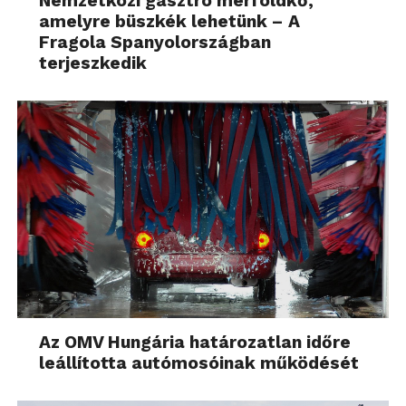
Nemzetközi gasztro mérföldkő,
amelyre büszkék lehetünk – A
Fragola Spanyolországban
terjeszkedik
Az OMV Hungária határozatlan időre
leállította autómosóinak működését