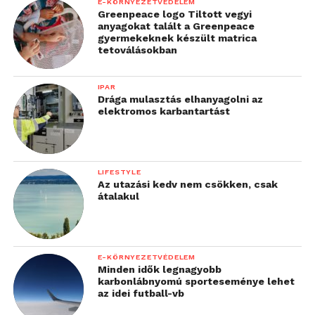
E-KÖRNYEZETVÉDELEM
Greenpeace logo Tiltott vegyi
anyagokat talált a Greenpeace
gyermekeknek készült matrica
tetoválásokban
IPAR
Drága mulasztás elhanyagolni az
elektromos karbantartást
LIFESTYLE
Az utazási kedv nem csökken, csak
átalakul
E-KÖRNYEZETVÉDELEM
Minden idők legnagyobb
karbonlábnyomú sporteseménye lehet
az idei futball-vb