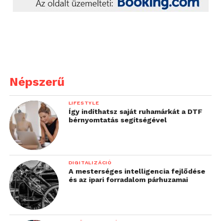
Népszerű
LIFESTYLE
Így indíthatsz saját ruhamárkát a DTF
bérnyomtatás segítségével
DIGITALIZÁCIÓ
A mesterséges intelligencia fejlődése
és az ipari forradalom párhuzamai