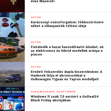
éves Maserati
Rendesen adni kell neki, hogy érzékelje a nyomást,
cserébe nem nyomódik be csak úgy az ember
zsebében, tehát ’valamit valamiért’ elven
AUTÓK
készülhetett a konstrukció, én speciel jobban
Karácsonyi csúcsforgalom: többszörösére
nőhet a villanyautók töltési ideje
szeretem a puhább, könnyebben nyomkodható
fizikai gombokat (ez minden fajta kütyüre értendő).
AUTÓK
Fiatalodik a hazai használtautó-kínálat, nő
az elektromos és hibrid modellek aránya a
piacon
AUTÓK
Eredeti felszerelés dupla kiszerelésben: A
Hankook látja el abroncsokkal a
Volkswagen Tiguan és Tayron modelljeit
ALKALMAZÁSOK, SZOFTVEREK
Windows 11 csak 7,5 euróért a GoDeal24
Black Friday akciójában