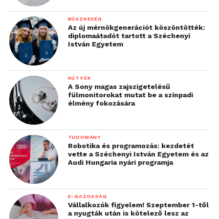
BÜSZKESÉG
Az új mérnökgenerációt köszöntötték:
diplomaátadót tartott a Széchenyi
István Egyetem
KÜTYÜK
A Sony magas zajszigetelésű
fülmonitorokat mutat be a színpadi
élmény fokozására
TUDOMÁNY
Robotika és programozás: kezdetét
vette a Széchenyi István Egyetem és az
Audi Hungaria nyári programja
E-GAZDASÁG
Vállalkozók figyelem! Szeptember 1-től
a nyugták után is kötelező lesz az