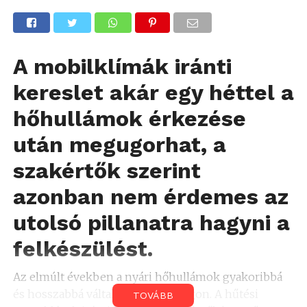
A mobilklímák iránti
kereslet akár egy héttel a
hőhullámok érkezése
után megugorhat, a
szakértők szerint
azonban nem érdemes az
utolsó pillanatra hagyni a
felkészülést.
Az elmúlt években a nyári hőhullámok gyakoribbá
és hosszabbá váltak Magyarországon. A hűtési
TOVÁBB