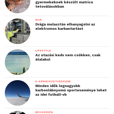
gyermekeknek készült matrica
tetoválásokban
IPAR
Drága mulasztás elhanyagolni az
elektromos karbantartást
LIFESTYLE
Az utazási kedv nem csökken, csak
átalakul
E-KÖRNYEZETVÉDELEM
Minden idők legnagyobb
karbonlábnyomú sporteseménye lehet
az idei futball-vb
BÜSZKESÉG