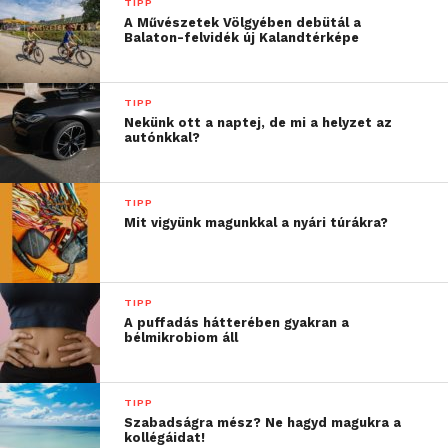
TIPP
A Művészetek Völgyében debütál a
„A mobilklímák iránti
Balaton-felvidék új Kalandtérképe
kereslet növekedése az
elmúlt években látványos
TIPP
Nekünk ott a naptej, de mi a helyzet az
volt. A kategória
autónkkal?
forgalma 2024-ben több
mint kétszeresére nőtt az
TIPP
Mit vigyünk magunkkal a nyári túrákra?
előző évhez képest, míg
2025-ben további
kétszámjegyű bővülést
TIPP
A puffadás hátterében gyakran a
mutatott. A hűtési
bélmikrobiom áll
termékek keresletének
több mint 50 százalékát a
TIPP
Szabadságra mész? Ne hagyd magukra a
mobilklímák jelentik, így
kollégáidat!