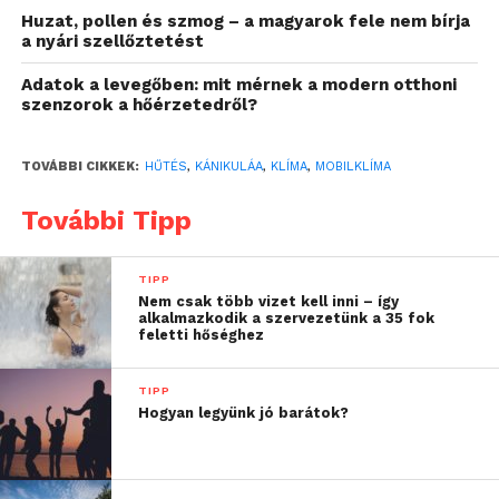
Bár a klímaberendezések egyre elterjedtebbek,
Huzat, pollen és szmog – a magyarok fele nem bírja
a nyári szellőztetést
sokan továbbra sem tudnak vagy nem szeretnének
fix rendszert telepíteni. Albérletekben gyakran a
Adatok a levegőben: mit mérnek a modern otthoni
tulajdonos döntése korlátozza a lehetőségeket,
szenzorok a hőérzetedről?
társasházakban pedig építészeti vagy szabályozási
okok nehezíthetik a kültéri egységek elhelyezését.
TOVÁBBI CIKKEK:
HŰTÉS
,
KÁNIKULÁA
,
KLÍMA
,
MOBILKLÍMA
Emellett sok háztartás számára a beruházási költség
vagy a telepítés megszervezése is akadályt jelenthet,
További Tipp
különösen a nyári szezon közepén, amikor a
kivitelezői kapacitások is szűkösebbek. Többek
TIPP
között erre nyújtanak megoldást az egyre
Nem csak több vizet kell inni – így
alkalmazkodik a szervezetünk a 35 fok
népszerűbb mobilklímák.
feletti hőséghez
TIPP
Hogyan legyünk jó barátok?
A mobilklímák értékesítése szinte közvetlenül
követi a hőhullámok érkezését, amikor a falak és a
lakások is átveszik a kinti hőséget.