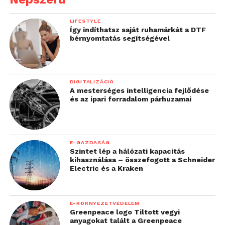
LIFESTYLE
Így indíthatsz saját ruhamárkát a DTF
bérnyomtatás segítségével
DIGITALIZÁCIÓ
A mesterséges intelligencia fejlődése
és az ipari forradalom párhuzamai
E-GAZDASÁG
Szintet lép a hálózati kapacitás
kihasználása – összefogott a Schneider
Electric és a Kraken
E-KÖRNYEZETVÉDELEM
Greenpeace logo Tiltott vegyi
anyagokat talált a Greenpeace