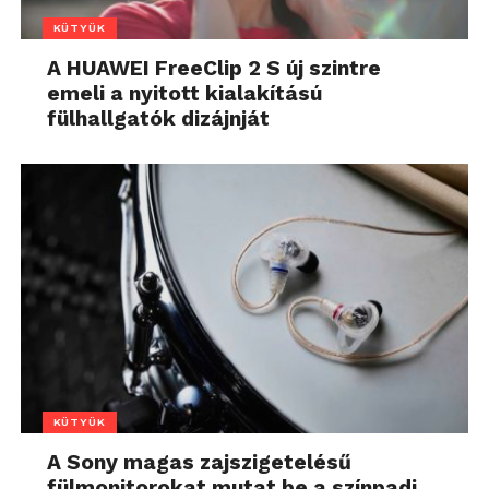
KÜTYÜK
A HUAWEI FreeClip 2 S új szintre
emeli a nyitott kialakítású
fülhallgatók dizájnját
KÜTYÜK
A Sony magas zajszigetelésű
fülmonitorokat mutat be a színpadi