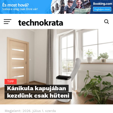
TIPP
Kánikula kapujában
kezdünk csak hűteni
Megjelent:
2026. július 1. szerda