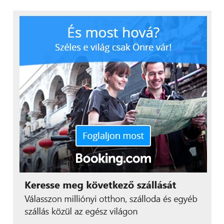
elmúlt években jelentős technológiai fejlődésen
ment keresztül, és ma már jóval többet kínál egy
egyszerű nyári hűtőberendezésnél.
További friss híreket talál a
Technokrata
főoldalán!
Csatlakozzon hozzánk a
Facebookon
is!