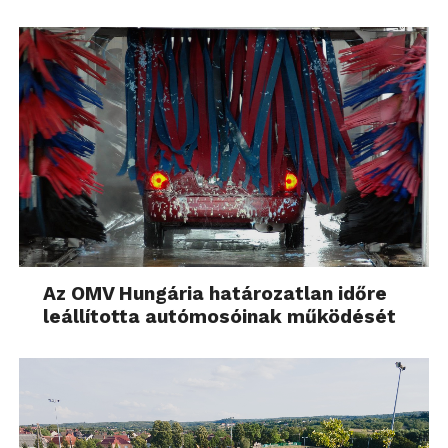
Az OMV Hungária határozatlan időre
leállította autómosóinak működését