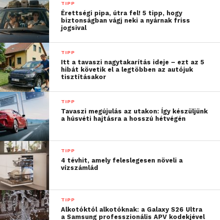
TIPP
funkciókat, mint a távoli vezérlés, az időzítés vagy a
Érettségi pipa, útra fel! 5 tipp, hogy
páramentesítés.
biztonságban vágj neki a nyárnak friss
jogsival
A páratartalom csökkentése például nemcsak a
komfortérzetet javíthatja, hanem segítséget
TIPP
Itt a tavaszi nagytakarítás ideje – ezt az 5
jelenthet azokban a lakásokban is, ahol a
hibát követik el a legtöbben az autójuk
ruhaszárítás vagy a rosszabb szellőzés miatt gyakran
tisztításakor
magas a levegő nedvességtartalma. A Sencor
szakértőinek tapasztalatai alapján az okostelefonos
TIPP
Tavaszi megújulás az utakon: Így készüljünk
vezérlés szintén egyre inkább alapelvárásnak
a húsvéti hajtásra a hosszú hétvégén
számít, különösen a fiatalabb, városi felhasználók
körében.
TIPP
4 tévhit, amely feleslegesen növeli a
vízszámlád
TIPP
Alkotóktól alkotóknak: a Galaxy S26 Ultra
a Samsung professzionális APV kodekjével