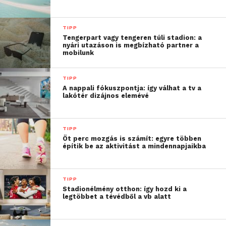
ma már ez a kategória
képviseli a legnagyobb
TIPP
Tengerpart vagy tengeren túli stadion: a
árbevétel-részesedést”
nyári utazáson is megbízható partner a
mobilunk
– mondta Lucza András, a Sencor
TIPP
termékmenedzsere.
A nappali fókuszpontja: így válhat a tv a
lakótér dizájnos elemévé
A mobilklímák népszerűségét részben az
magyarázza, hogy telepítés nélkül vagy minimális
TIPP
előkészítéssel használatba vehetők, és szükség
Öt perc mozgás is számít: egyre többen
építik be az aktivitást a mindennapjaikba
esetén egyik helyiségből a másikba is áthelyezhetők.
A hűtés mellett a komfort is
TIPP
fontos szempont
Stadionélmény otthon: így hozd ki a
legtöbbet a tévédből a vb alatt
Amíg korábban elsősorban a hűtési teljesítmény
számított, ma egyre többen keresik az olyan