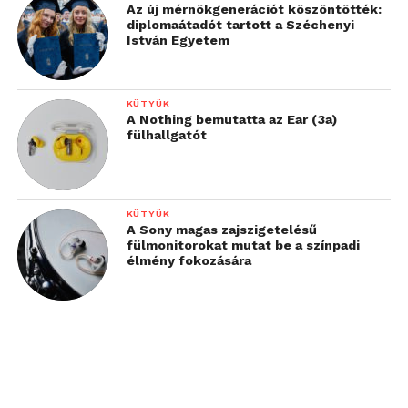
Az új mérnökgenerációt köszöntötték:
diplomaátadót tartott a Széchenyi
István Egyetem
KÜTYÜK
A Nothing bemutatta az Ear (3a)
fülhallgatót
KÜTYÜK
A Sony magas zajszigetelésű
fülmonitorokat mutat be a színpadi
élmény fokozására