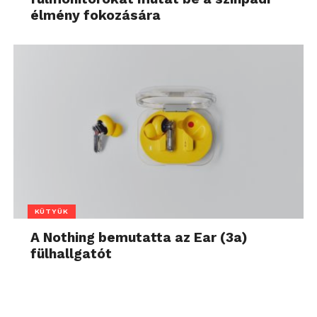
élmény fokozására
KÜTYÜK
A Nothing bemutatta az Ear (3a)
fülhallgatót