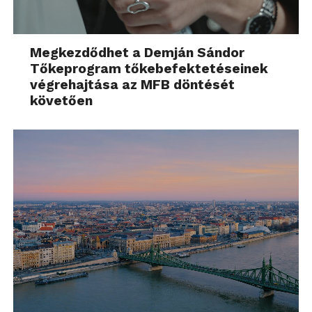
Megkezdődhet a Demján Sándor
Tőkeprogram tőkebefektetéseinek
végrehajtása az MFB döntését
követően