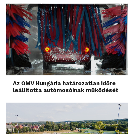
Az OMV Hungária határozatlan időre
leállította autómosóinak működését