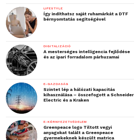
Nothing X
LIFESTYLE
Így indíthatsz saját ruhamárkát a DTF
bérnyomtatás segítségével
A Nothing X alkalmazással olyan funkciókat kínál,
mint például EQ-beállítások, profilmegosztás,
firmware-frissítések és a Find My Earbuds. Az Ear
(3a) a Nothing okostelefonokkal gyors hozzáférést
DIGITALIZÁCIÓ
biztosít a ChatGPT-hez és az Essential News
A mesterséges intelligencia fejlődése
és az ipari forradalom párhuzamai
funkcióhoz.
Árak és elérhetőség
E-GAZDASÁG
Az Ear (3a) hamarosan elérhető Magyarországon
Szintet lép a hálózati kapacitás
fekete, fehér, sárga és rózsaszín színekben. Ajánlott
kihasználása – összefogott a Schneider
Electric és a Kraken
bruttó fogyasztói ára 44.990 forint. A specifikációk
elérhetőek a nothing.tech oldalon.
E-KÖRNYEZETVÉDELEM
Greenpeace logo Tiltott vegyi
További friss híreket talál a
Technokrata
főoldalán!
anyagokat talált a Greenpeace
Csatlakozzon hozzánk a
Facebookon
is!
gyermekeknek készült matrica