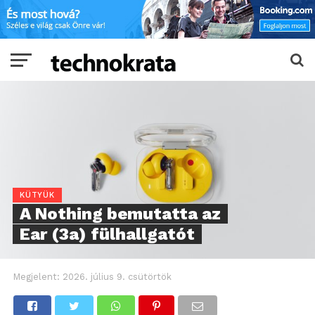
KÜTYÜK
A Nothing bemutatta az
Ear (3a) fülhallgatót
Megjelent:
2026. július 9. csütörtök