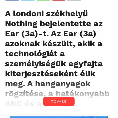
A londoni székhelyű
Nothing bejelentette az
Ear (3a)-t. Az Ear (3a)
azoknak készült, akik a
technológiát a
személyiségük egyfajta
kiterjesztéseként élik
meg. A hanganyagok
rögzítése, a hatékonyabb
ANC és a merész
TOVÁBB
színpaletta gondoskodik