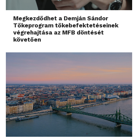
Megkezdődhet a Demján Sándor
Tőkeprogram tőkebefektetéseinek
végrehajtása az MFB döntését
követően