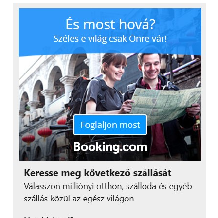
zajcsökkentő rendszerrel rendelkezik, amely
gondoskodik arról, hogy a beszédhangot hívások
közben tisztán lehessen hallani zsúfolt vonaton
vagy szeles időben is.
Látványos dizájn,
kompromisszumok nélküli
kényelem
Az újratervezett töltőtok kialakítását a gyógyszeres
buborékcsomagolások és a zsugorfóliás
csomagolások ihlették, így egy kerekdedebb,
barátságosabb sziluettet kapott, amely éppolyan
játékos, mint amilyen karakteres.
A fülhallgatók megőrizték a Nothing ikonikus,
átlátszó dizájnját, miközben finomított részletekkel
és továbbfejlesztett ergonómiával érkeznek. A