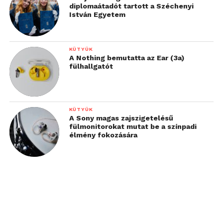
diplomaátadót tartott a Széchenyi
István Egyetem
KÜTYÜK
A Nothing bemutatta az Ear (3a)
fülhallgatót
KÜTYÜK
A Sony magas zajszigetelésű
fülmonitorokat mutat be a színpadi
élmény fokozására