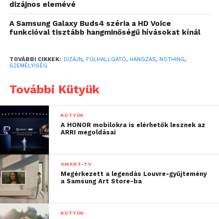
dizájnos elemévé
összecsippentése szükséges.
A Samsung Galaxy Buds4 széria a HD Voice
funkcióval tisztább hangminőségű hívásokat kínál
A felvételek automatikusan szinkronizálódnak a
Nothing X alkalmazással, ahol visszahallgathatók,
szerkeszthetők, megoszthatók és leirat is készíthető
TOVÁBBI CIKKEK:
DIZÁJN
,
FÜLHALLGATÓ
,
HANGZÁS
,
NOTHING
,
SZEMÉLYISÉG
belőlük. A leirat legfontosabb részleteiből
könnyedén továbbítható idézetkártyákat is lehet
További Kütyük
készíteni, így a legfontosabb gondolatok
egyszerűen kiemelhetőek és megjegyezhetőek.
KÜTYÜK
A HONOR mobilokra is elérhetők lesznek az
ARRI megoldásai
SMART-TV
Megérkezett a legendás Louvre-gyűjtemény
a Samsung Art Store-ba
KÜTYÜK