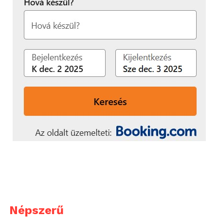
fülhallgató mellett új, XS méretű szilikon harang is
található, a töltőtok pedig egy továbbfejlesztett, 1×3-
as LED-es állapotjelzővel egészült ki. Ennek
segítségével a felhasználók egyetlen pillantással
ellenőrizhetik az akkumulátor töltöttségi szintjét, a
töltés állapotát, a párosítás folyamatát és más fontos
rendszerinformációkat.
Hosszabb üzemidő
Az Ear (3a) akár 10 órányi lejátszási időt biztosít a
fülhallgatókkal, illetve összesen akár 42 órát a
töltőtokkal együtt, kikapcsolt ANC mellett.
Bekapcsolt ANC használatával akár 6 órányi
üzemidőt kínál a fülhallgatókon, a töltőtokkal együtt
pedig összesen akár 25 órát. Alacsony töltöttségi
szint esetén mindössze öt perc gyorstöltés
körülbelül egyórányi lejátszási időt biztosít.
Népszerű