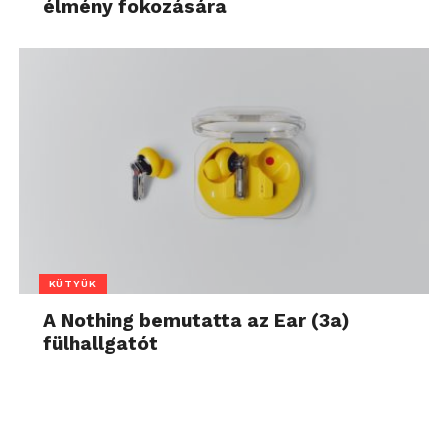
élmény fokozására
KÜTYÜK
A Nothing bemutatta az Ear (3a)
fülhallgatót