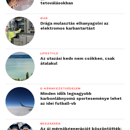
tetoválásokban
IPAR
Drága mulasztás elhanyagolni az
elektromos karbantartást
LIFESTYLE
Az utazási kedv nem csökken, csak
átalakul
E-KÖRNYEZETVÉDELEM
Minden idők legnagyobb
karbonlábnyomú sporteseménye lehet
az idei futball-vb
BÜSZKESÉG
Az új mérnökgenerációt köszöntötték: