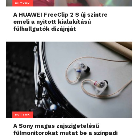
KÜTYÜK
A HUAWEI FreeClip 2 S új szintre
emeli a nyitott kialakítású
fülhallgatók dizájnját
KÜTYÜK
A Sony magas zajszigetelésű
fülmonitorokat mutat be a színpadi