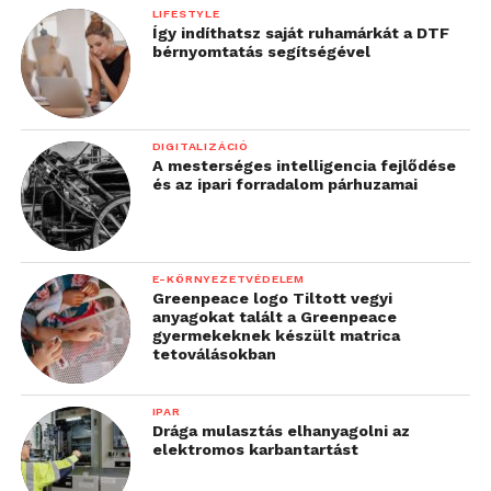
LIFESTYLE
Így indíthatsz saját ruhamárkát a DTF
bérnyomtatás segítségével
DIGITALIZÁCIÓ
A mesterséges intelligencia fejlődése
és az ipari forradalom párhuzamai
E-KÖRNYEZETVÉDELEM
Greenpeace logo Tiltott vegyi
anyagokat talált a Greenpeace
gyermekeknek készült matrica
tetoválásokban
IPAR
Drága mulasztás elhanyagolni az
elektromos karbantartást