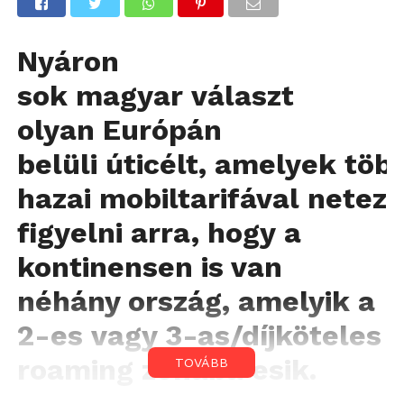
Nyáron
sok magyar választ
olyan Európán
belüli úticélt, amelyek tö
hazai mobiltarifával netez
figyelni arra, hogy a
kontinensen is van
néhány ország, amelyik a
2-es vagy 3-as/díjköteles
roaming zónába esik.
TOVÁBB