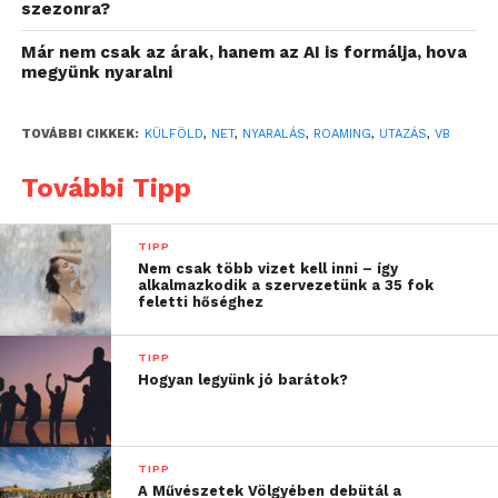
szezonra?
klasszikus nyári pihenések mellett egyre többen
Már nem csak az árak, hanem az AI is formálja, hova
kelnek útra nagy nemzetközi események, például
megyünk nyaralni
sportesemények
miatt is. Idén például sokan választják a már
TOVÁBBI CIKKEK:
KÜLFÖLD
,
NET
,
NYARALÁS
,
ROAMING
,
UTAZÁS
,
VB
javában zajló labdarúgó-világbajnokság
helyszíneit az Egyesült Államokban, Kanadában és
További Tipp
Mexikóban. Az utazók igénye mindkét esetben
ugyanaz: a telefon és a netkapcsolat lehetőleg
pont úgy működjön, mint otthon.
TIPP
Nem csak több vizet kell inni – így
alkalmazkodik a szervezetünk a 35 fok
Nyaralás vagy meccslátogatás –
feletti hőséghez
eltérő igények
TIPP
A mobilhasználat a szabadság alatt is a
Hogyan legyünk jó barátok?
mindennapok természetes része. A szálláshoz
vezető úton a navigáció, a strandról vagy a városi
sétáról megosztott élmények és fotók, az online
TIPP
múzeumi belépő vásárlása
A Művészetek Völgyében debütál a