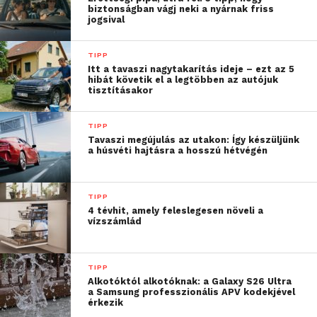
háromnapos Balkán jegy is elérhető.
biztonságban vágj neki a nyárnak friss
jogsival
A futball vb-helyszíneire – az Egyesült Államokba,
Kanadába és Mexikóba – utazóknak pedig a Yettel
TIPP
Itt a tavaszi nagytakarítás ideje – ezt az 5
az
Utazó Net 5 GB Észak-Amerika
, illetve az
Utazó
hibát követik el a legtöbben az autójuk
tisztításakor
Net 5 GB Latin-Amerika
roamingjegyekkel
készült. Valamennyi jegy a Yettel által
forgalmazott mobilkészülékkel elérhető;
TIPP
Tavaszi megújulás az utakon: Így készüljünk
a jegyek a szolgáltató alkalmazásában is kaphatók,
a húsvéti hajtásra a hosszú hétvégén
ahol az ügyfelek egyetlen felületen intézhetik
szolgáltatásaikat. Az ajánlatokról a
yettel.hu/roamin
részletes tájékoztatást.
TIPP
4 tévhit, amely feleslegesen növeli a
vízszámlád
További friss híreket talál a
Technokrata
főoldalán!
Csatlakozzon hozzánk a
Facebookon
is!
TIPP
Alkotóktól alkotóknak: a Galaxy S26 Ultra
a Samsung professzionális APV kodekjével
érkezik