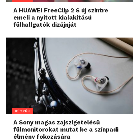
A HUAWEI FreeClip 2 S új szintre
emeli a nyitott kialakítású
fülhallgatók dizájnját
KÜTYÜK
A Sony magas zajszigetelésű
fülmonitorokat mutat be a színpadi
élmény fokozására