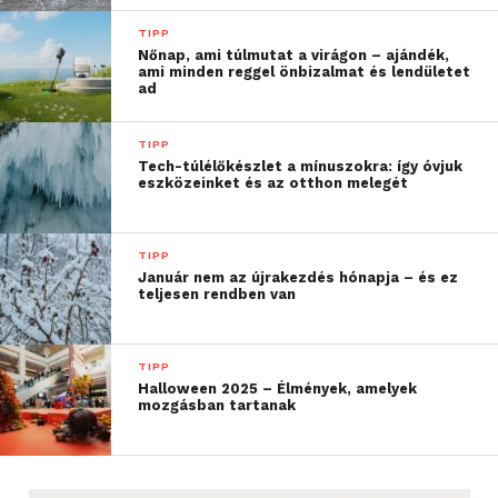
TIPP
Nőnap, ami túlmutat a virágon – ajándék,
ami minden reggel önbizalmat és lendületet
ad
TIPP
Tech-túlélőkészlet a mínuszokra: így óvjuk
eszközeinket és az otthon melegét
TIPP
Január nem az újrakezdés hónapja – és ez
teljesen rendben van
TIPP
Halloween 2025 – Élmények, amelyek
mozgásban tartanak