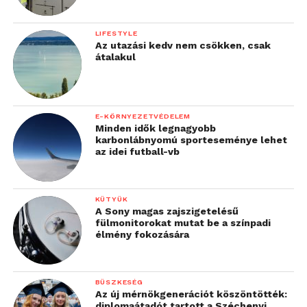
LIFESTYLE
Az utazási kedv nem csökken, csak
átalakul
E-KÖRNYEZETVÉDELEM
Minden idők legnagyobb
karbonlábnyomú sporteseménye lehet
az idei futball-vb
KÜTYÜK
A Sony magas zajszigetelésű
fülmonitorokat mutat be a színpadi
élmény fokozására
BÜSZKESÉG
Az új mérnökgenerációt köszöntötték:
diplomaátadót tartott a Széchenyi