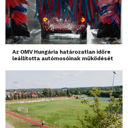
Az OMV Hungária határozatlan időre
leállította autómosóinak működését