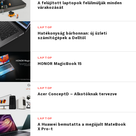
hasznosíthatóságát.
A felújított laptopok felülmúlják minden
várakozását
Adatok a 2002-es magyarországi országgyűlési
választás tájékoztatási rendszeréről:
LAPTOP
Hatékonyság bárhonnan: új üzleti
Az I. forduló során 16 millió látogatást regisztrált az
számítógépek a Delltől
internetes tájékoztató rendszer, a II. forduló során 19
milliót.
LAPTOP
HONOR MagicBook 15
A választási feladatok adatfeldolgozási feladataiban a
területi szerveket segítő informatikai eszközökön
túl 280 okmányirodában körülbelül 2000
munkaállomás vett részt.
LAPTOP
Acer ConceptD – Alkotóknak tervezve
LAPTOP
A Huawei bemutatta a megújult MateBook
X Pro-t