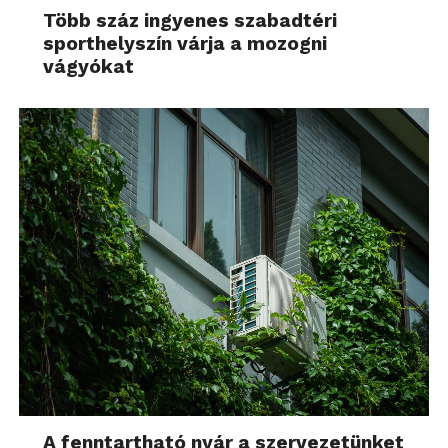
Több száz ingyenes szabadtéri
sporthelyszín várja a mozogni
vágyókat
A fenntartható nyár a szervezetünket