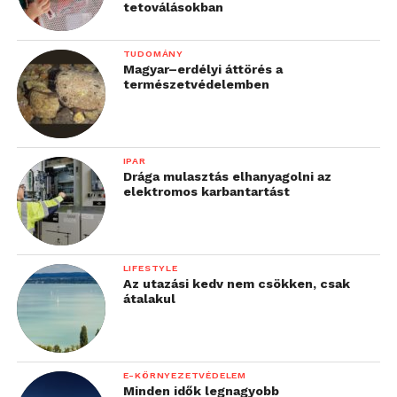
tetoválásokban
TUDOMÁNY
Magyar–erdélyi áttörés a
természetvédelemben
IPAR
Drága mulasztás elhanyagolni az
elektromos karbantartást
LIFESTYLE
Az utazási kedv nem csökken, csak
átalakul
E-KÖRNYEZETVÉDELEM
Minden idők legnagyobb