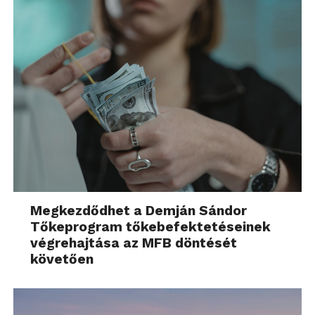
Megkezdődhet a Demján Sándor
Tőkeprogram tőkebefektetéseinek
végrehajtása az MFB döntését
követően