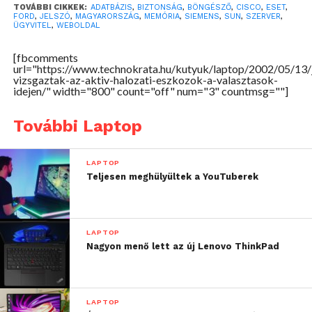
TOVÁBBI CIKKEK:
ADATBÁZIS
,
BIZTONSÁG
,
BÖNGÉSZŐ
,
CISCO
,
ESET
,
Kft. és Zalaszám Kft. konzorciuma látta el, míg az
FORD
,
JELSZÓ
,
MAGYARORSZÁG
,
MEMÓRIA
,
SIEMENS
,
SUN
,
SZERVER
,
ÜGYVITEL
,
WEBOLDAL
esetleges hackertámadások felderítése a Sun
Microsystems Magyarország munkatársaira hárult.
[fbcomments
url="https://www.technokrata.hu/kutyuk/laptop/2002/05/13/j
vizsgaztak-az-aktiv-halozati-eszkozok-a-valasztasok-
A biztonság érdekében egymástól elválasztott
idejen/" width="800" count="off" num="3" countmsg=""]
módon működött az okmányirodai hálózatra épülő
szavazatösszesítési, illetve a tájékoztatási rendszer,
További Laptop
amelyből a médiák és a pártok képviselői ISDN,
illetve közvetlen vonalon kaphatták meg a
LAPTOP
részeredményeket. A háromrétegű architektúrát
Teljesen meghülyültek a YouTuberek
megvalósító, azaz elkülönített adatbázisszerverből,
alkalmazásszerverből és ugyancsak elkülönített,
egyszerűsített böngészős felületet mutató kliens
LAPTOP
oldalból álló szavazatösszesítési rendszer a 99,01
Nagyon menő lett az új Lenovo ThinkPad
százalékos összesített állapot eléréséig
folyamatosan szolgáltatta az adatokat a külön
védelmi zónában elhelyezett tájékoztatási rendszer
LAPTOP
felé, amely átlagosan 3-5 percenként frissítette az