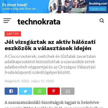
LAPTOP
Jól vizsgáztak az aktív hálózati
eszközök a választások idején
A Cisco routerek, switchek és tűzfalak zavartalan
adatkapcsolatot biztosítottak a szavazókörzetek
adatbeviteli végpontjai és az Országos Választási
Iroda központi számítógépei között.
Megjelent:
2002. május 13. hétfő
A szavazatszámláló bizottságok tagjait is beleértve