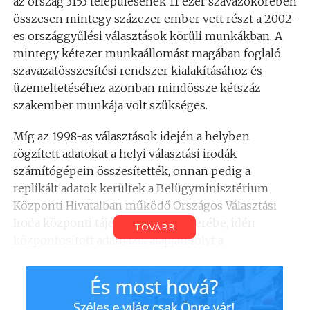
az ország 3153 településének 11 ezer szavazókörében
összesen mintegy százezer ember vett részt a 2002-
es országgyűlési választások körüli munkákban. A
mintegy kétezer munkaállomást magában foglaló
szavazatösszesítési rendszer kialakításához és
üzemeltetéséhez azonban mindössze kétszáz
szakember munkája volt szükséges.
Míg az 1998-as választások idején a helyben
rögzített adatokat a helyi választási irodák
számítógépein összesítették, onnan pedig a
replikált adatok kerültek a Belügyminisztérium
Központi Hivatalban működő Országos Választási
Iroda központi tájékoztató rendszerébe, idén
TOVÁBB
központosított adatbázis alapján folyt a
szavazatösszesítés – mondta el Deményné Kertész
Krisztina, az Országos Választási Iroda informatikai
vezetője.