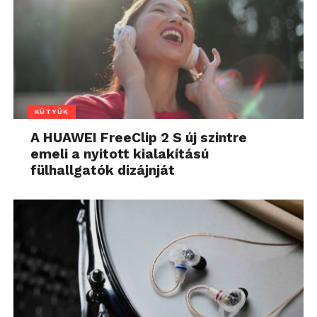
KÜTYÜK
A HUAWEI FreeClip 2 S új szintre
emeli a nyitott kialakítású
fülhallgatók dizájnját