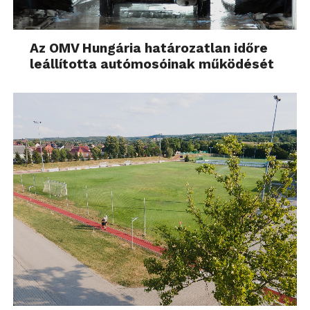
Az OMV Hungária határozatlan időre
leállította autómosóinak működését