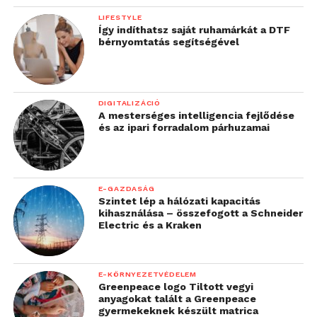
LIFESTYLE
Így indíthatsz saját ruhamárkát a DTF
bérnyomtatás segítségével
DIGITALIZÁCIÓ
A mesterséges intelligencia fejlődése
és az ipari forradalom párhuzamai
E-GAZDASÁG
Szintet lép a hálózati kapacitás
kihasználása – összefogott a Schneider
Electric és a Kraken
E-KÖRNYEZETVÉDELEM
Greenpeace logo Tiltott vegyi
anyagokat talált a Greenpeace
gyermekeknek készült matrica