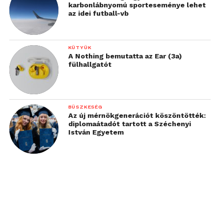
karbonlábnyomú sporteseménye lehet
az idei futball-vb
KÜTYÜK
A Nothing bemutatta az Ear (3a)
fülhallgatót
BÜSZKESÉG
Az új mérnökgenerációt köszöntötték:
diplomaátadót tartott a Széchenyi
István Egyetem