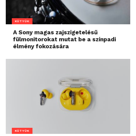
KÜTYÜK
A Sony magas zajszigetelésű
fülmonitorokat mutat be a színpadi
élmény fokozására
KÜTYÜK