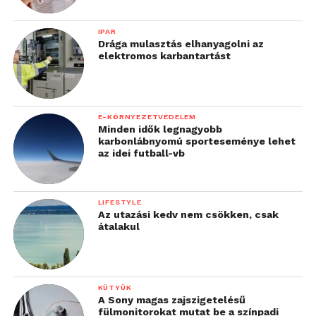
IPAR
Drága mulasztás elhanyagolni az
elektromos karbantartást
E-KÖRNYEZETVÉDELEM
Minden idők legnagyobb
A munkahelyi mentális egészséget érintő
karbonlábnyomú sporteseménye lehet
az idei futball-vb
problémák meg tűnnek el maguktól, nem lehet
őket figyelmen kívül hagyni
LIFESTYLE
Az alkalmazottak világszerte elvárnák
Az utazási kedv nem csökken, csak
munkáltatóiktól, hogy több mentális egészségi
átalakul
támogatást nyújtsanak számukra, hiszen, ha ez a
segítség nem áll rendelkezésükre, annak
hosszantartó hatásai lesznek a globális
KÜTYÜK
produktivitásra, valamint a globális munkaerő
A Sony magas zajszigetelésű
magán és szakmai életére is.
fülmonitorokat mutat be a színpadi