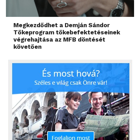
Megkezdődhet a Demján Sándor
Tőkeprogram tőkebefektetéseinek
végrehajtása az MFB döntését
követően