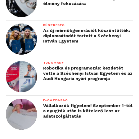
élmény fokozására
Az emberek 76 százaléka érzi úgy,
hogy a munkáltatónak többet kéne
BÜSZKESÉG
tennie a munkavállalók mentális
Az új mérnökgenerációt köszöntötték:
diplomaátadót tartott a Széchenyi
egészségének védelme érdekében
. 51
István Egyetem
százalékuk megjegyezte, hogy
munkahelyük biztosít valamilyen
mentális egészséget támogató
TUDOMÁNY
szolgáltatást a COVID-19 járvánnyal
Robotika és programozás: kezdetét
vette a Széchenyi István Egyetem és az
összefüggésben.
Audi Hungaria nyári programja
A globális munkaerő 83 százaléka
szeretné, ha cége valamilyen
E-GAZDASÁG
technológiát biztosítana mentális
Vállalkozók figyelem! Szeptember 1-től
egészségének támogatására
, ideértve
a nyugták után is kötelező lesz az
adatszolgáltatás
a releváns egészségügyi információhoz
való hozzájutást (36 százalék), igény
szerinti tanácsadási szolgáltatást (35