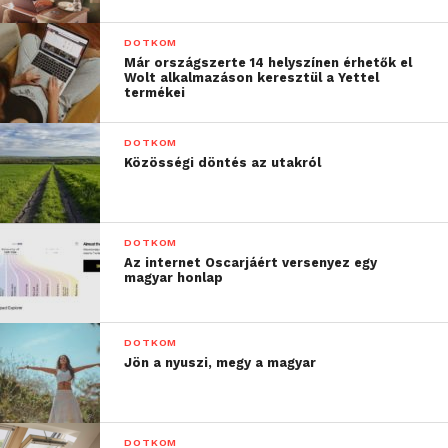
DOTKOM
Már országszerte 14 helyszínen érhetők el
Wolt alkalmazáson keresztül a Yettel
termékei
DOTKOM
Közösségi döntés az utakról
DOTKOM
Az internet Oscarjáért versenyez egy
magyar honlap
DOTKOM
A munka okozta mentális egészséget érintő
Jön a nyuszi, megy a magyar
problémák negatívan hatnak az emberek
magánéletére
DOTKOM