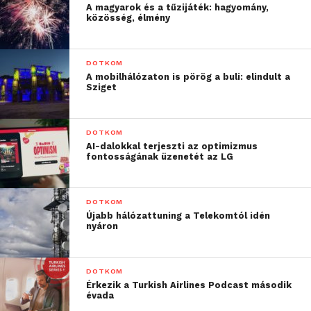
A magyarok és a tűzijáték: hagyomány,
közösség, élmény
DOTKOM
A mobilhálózaton is pörög a buli: elindult a
Sziget
DOTKOM
AI-dalokkal terjeszti az optimizmus
fontosságának üzenetét az LG
DOTKOM
Újabb hálózattuning a Telekomtól idén
nyáron
DOTKOM
Érkezik a Turkish Airlines Podcast második
évada