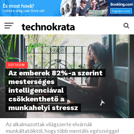
DOTKOM
Az emberek 82%-a szerint
mesterséges
intelligenciával
csökkenthető a
munkahelyi stressz
Az alkalmazottak világszerte elvárnák
munkáltatóiktól, hogy több mentális egészséggel