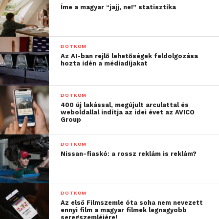
A világjárvány súlyosbította a munkahelyi mentális
Íme a magyar “jajj, ne!” statisztika
egészség problémáit, és hatása nem csak a szakmai
életre korlátozódik – az emberek otthon is
tapasztalják ezeket.
DOTKOM
Az AI-ban rejlő lehetőségek feldolgozása
A kutatásban megkérdezettek 85
hozta idén a médiadíjakat
százaléka nyilatkozott úgy, hogy a
munkahelyen tapasztalt mentális
DOTKOM
egészséget befolyásoló tényezők (mint
400 új lakással, megújult arculattal és
például a stressz, szorongás és
weboldallal indítja az idei évet az AVICO
Group
depresszió)
kihat az otthoni életükre
is
.
DOTKOM
A leggyakoribb következményekként
Nissan-fiaskó: a rossz reklám is reklám?
alvási nehézségeket (40 százalék),
romló fizikai egészséget (35 százalék),
az otthoni boldogság csökkenése (33
DOTKOM
százalék), romló családi kapcsolatok (30
Az első Filmszemle óta soha nem nevezett
ennyi film a magyar filmek legnagyobb
százalék) és a barátoktól való izoláció
seregszemléjére!