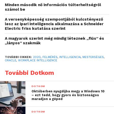
A világjárvány okozta nyomás
Minden második nő információs túlterheltségről
rátelepült az olyan mindennapos
számol be
munkahelyi stresszorokra, mint
A versenyképesség szempontjából kulcstényező
például a követelményeknek való
lesz az ipari intelligencia alkalmazása a Schneider
megfelelés (42 százalék), a fárasztó
Electric friss kutatása szerint
rutinfeladatok elvégzése (41 százalék),
A magyarok szerint még mindig léteznek „fiús” és
és a felhalmozódó feladatokkal való
„lányos” szakmák
zsonglőrködés (41 százalék), tehát a
feleadatmenedzselés is.
TOVÁBBI CIKKEK:
2020
,
FELMÉRÉS
,
INTELLIGENCIA
,
MESTERSÉGES
,
ORACLE
,
WORKPLACE INTELLIGENCE
További Dotkom
DOTKOM
Októberben nyugdíjba megy a Windows 10
– ezt tedd, hogy gyors és biztonságos
maradjon a géped
DOTKOM