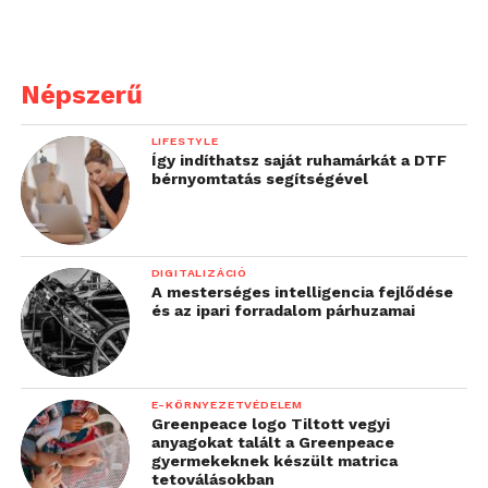
megelőzése terén (27 százalék), a
stressz csökkentésében a prioritások
felállításának elősegítésével (27
Népszerű
százalék).
Az AI segített a munkavállalók
LIFESTYLE
Így indíthatsz saját ruhamárkát a DTF
többségének (51 százalék) lerövidíteni a
bérnyomtatás segítségével
munkahetet, és hosszabb szabadságot
tett lehetővé számukra (51 százalék). A
válaszadók több mint fele szerint az AI
technológia növeli a munkavállalók
DIGITALIZÁCIÓ
A mesterséges intelligencia fejlődése
produktivitását (63%), javítja a
és az ipari forradalom párhuzamai
munkával való elégedettséget (54%) és
javítja az általános jólétet (52%).
E-KÖRNYEZETVÉDELEM
Greenpeace logo Tiltott vegyi
anyagokat talált a Greenpeace
gyermekeknek készült matrica
tetoválásokban