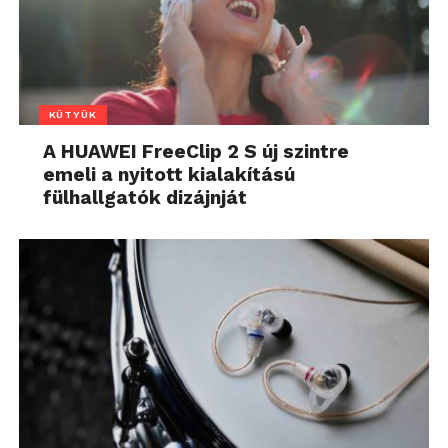
KÜTYÜK
A HUAWEI FreeClip 2 S új szintre
emeli a nyitott kialakítású
fülhallgatók dizájnját