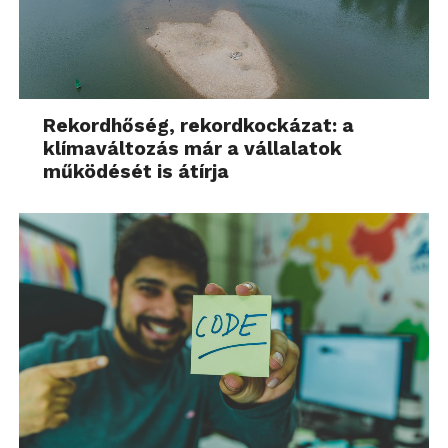
nemcsak szélesebb
társadalmi kérdéssé,
hanem a munkahelyi
kihívássá is vált. Mély
Rekordhőség, rekordkockázat: a
klímaváltozás már a vállalatok
hatással van az egyéni
működését is átírja
teljesítményre, a csapat
hatékonyságára és a
szervezeti
produktivitásra. Most
minden eddiginél jobban
be kell kapcsolódnunk az
ezzel kapcsolatos
párbeszédbe. Az