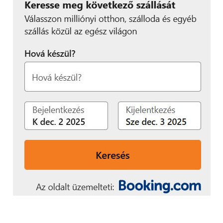
adnak az egészséggel kapcsolatos
kérdéseikre (29 százalék).
Az emberek 68 százaléka szívesebben
beszélne a munkahelyi stresszről és
szorongásairól egy robotnak
,
mintsem főnökének, 80 százalékuk,
pedig arra is nyitott, hogy tanácsadója
ezekben a kérdésekben egy robot
legyen.
Az emberek 75 százaléka nyilatkozta,
hogy AI-megoldás támogatta már
mentális egészségét a munkahelyén. A
legfontosabb előnyöket a munka
hatékonyabb elvégzéséhez szükséges
információk biztosítása (31 százalék), a
feladatok automatizálása és a
munkaterhelés csökkentése és a kiégés