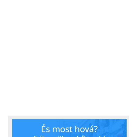
százalék), proaktív egészségfigyelő
eszközöket (35 százalék), hozzáférést
jólléti vagy meditációs
alkalmazásokhoz (35 százalék),
valamint az egészséggel kapcsolatos
kérdések megválaszolásához szükséges
chatbotot (28 százalék).
A munkavállalók 84 százaléka
szembesült a távmunkából fakadó
kihívásokkal. A leghangsúlyosabb
kihívások a magán és a szakmai élet
összeolvadása (41 százalék), valamint a
megnövekedett mentális egészséget
érintő problémák, például a stressz és a
szorongás kezelése (33 százalék).
Az emberek 42 százaléka szerint a
munkahelyi stressz, szorongás vagy