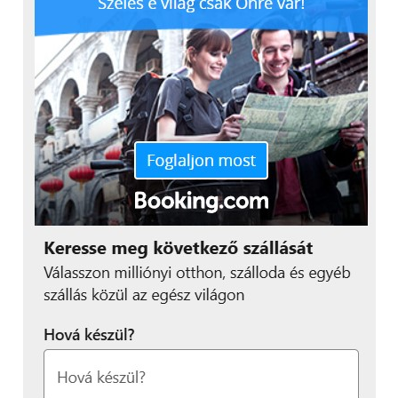
depresszió csökkenti
produktivitásukat, 40 százalékuk
szerint pedig a rossz döntéshozatal
növekedéséhez vezet. A
megkérdezettek 85 százaléka szerint a
munkával kapcsolatos stressz,
szorongás és depresszió befolyásolja
magánéletüket is.
Támogató idézetek
“
A távmunka új
elvárásaival és a
személyes és a szakmai
élet közötti határ
elmosódásával a COVID-
19 jelentős hatást