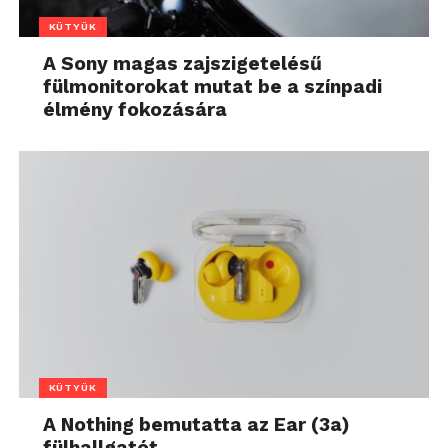
KÜTYÜK
A Sony magas zajszigetelésű
fülmonitorokat mutat be a színpadi
élmény fokozására
KÜTYÜK
A Nothing bemutatta az Ear (3a)
fülhallgatót