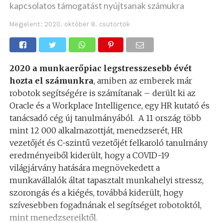
kapcsolatos támogatást nyújtsanak számukra
Megjelent:
2020. október 8. csütörtök
2020 a munkaerőpiac legstresszesebb évét
hozta el számunkra
, amiben az emberek már
robotok segítségére is számítanak – derült ki az
Oracle és a Workplace Intelligence, egy HR kutató és
tanácsadó cég új tanulmányából. A 11 ország több
mint 12 000 alkalmazottját, menedzserét, HR
vezetőjét és C-szintű vezetőjét felkaroló tanulmány
eredményeiből kiderült, hogy a COVID-19
világjárvány hatására megnövekedett a
munkavállalók áltat tapasztalt munkahelyi stressz,
szorongás és a kiégés, továbbá kiderült, hogy
szívesebben fogadnának el segítséget robotoktól,
mint menedzsereiktől.