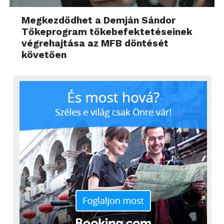
Megkezdődhet a Demján Sándor
Tőkeprogram tőkebefektetéseinek
végrehajtása az MFB döntését
követően