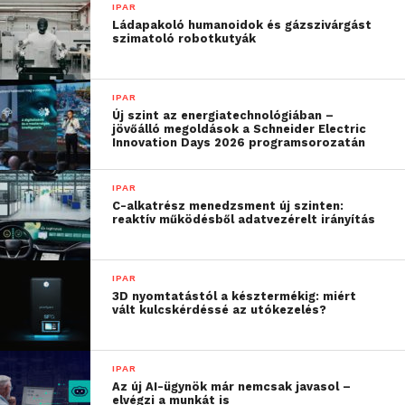
IPAR
Ládapakoló humanoidok és gázszivárgást
– mondta el Gurcsó Péter, a Budapest GSC Hub
szimatoló robotkutyák
regionális beszerzési igazgatója.
IPAR
További friss híreket talál a
Technokrata
főoldalán!
Új szint az energiatechnológiában –
Csatlakozzon hozzánk a
Facebookon
is!
jövőálló megoldások a Schneider Electric
Innovation Days 2026 programsorozatán
IPAR
C-alkatrész menedzsment új szinten:
reaktív működésből adatvezérelt irányítás
IPAR
3D nyomtatástól a késztermékig: miért
vált kulcskérdéssé az utókezelés?
IPAR
Az új AI-ügynök már nemcsak javasol –
elvégzi a munkát is