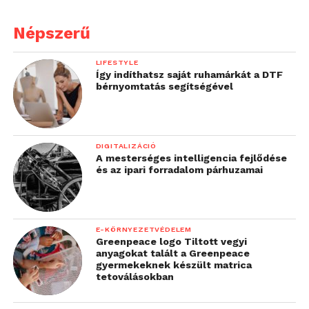
Népszerű
LIFESTYLE
Így indíthatsz saját ruhamárkát a DTF
bérnyomtatás segítségével
DIGITALIZÁCIÓ
A mesterséges intelligencia fejlődése
és az ipari forradalom párhuzamai
E-KÖRNYEZETVÉDELEM
Greenpeace logo Tiltott vegyi
anyagokat talált a Greenpeace
gyermekeknek készült matrica
tetoválásokban