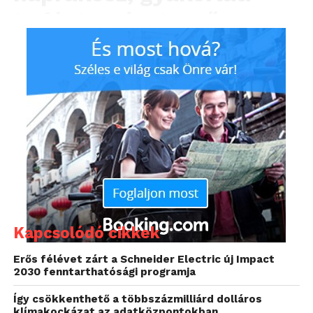
tudást a résztvevő
hallgatók. E tudás
elismeréséről egy
úgynevezett Beszerzési
Kiválóság Oklevelet
kapnak a résztvevők. E
kurzusok tananyagainak
összeállításában, illetve
a kapcsolódó ismeretek
Kapcsolódó cikkek
átadásában a Schneider
Erős félévet zárt a Schneider Electric új Impact
2030 fenntarthatósági programja
Electric hazai
Így csökkenthető a többszázmilliárd dolláros
szakemberei is
klímakockázat az adatközpontokban