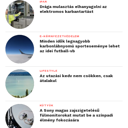
IPAR
Drága mulasztás elhanyagolni az
elektromos karbantartást
E-KÖRNYEZETVÉDELEM
Minden idők legnagyobb
karbonlábnyomú sporteseménye lehet
az idei futball-vb
LIFESTYLE
Az utazási kedv nem csökken, csak
átalakul
KÜTYÜK
A Sony magas zajszigetelésű
fülmonitorokat mutat be a színpadi
élmény fokozására