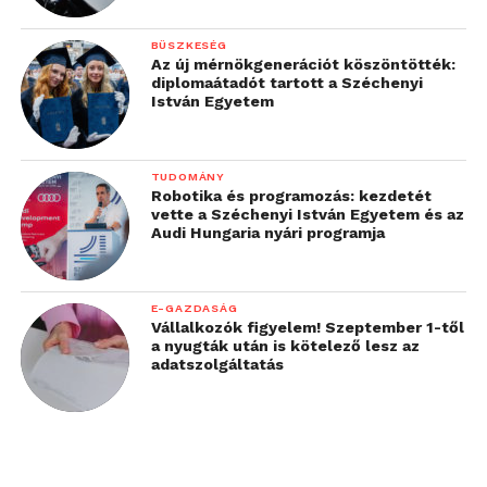
BÜSZKESÉG
Az új mérnökgenerációt köszöntötték:
diplomaátadót tartott a Széchenyi
István Egyetem
TUDOMÁNY
Robotika és programozás: kezdetét
vette a Széchenyi István Egyetem és az
Audi Hungaria nyári programja
E-GAZDASÁG
Vállalkozók figyelem! Szeptember 1-től
a nyugták után is kötelező lesz az
adatszolgáltatás