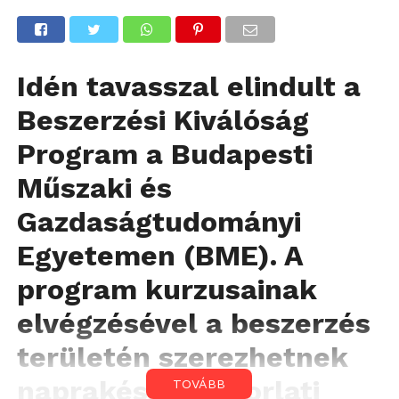
Idén tavasszal elindult a
Beszerzési Kiválóság
Program a Budapesti
Műszaki és
Gazdaságtudományi
Egyetemen (BME). A
program kurzusainak
elvégzésével a beszerzés
területén szerezhetnek
naprakész, gyakorlati
TOVÁBB