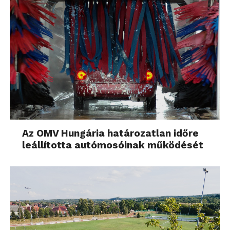
Az OMV Hungária határozatlan időre
leállította autómosóinak működését