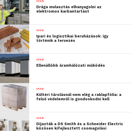
IPAR
teszi lehetővé.
Drága mulasztás elhanyagolni az
elektromos karbantartást
„Nagyon örülünk annak,
hogy részesei lehetünk a
IPAR
Ipari és logisztikai beruházások: így
BME-n a stratégiai
történik a tervezés
beszerzés kurzus
elindításának. A
IPAR
Ellenállóbb áramhálózati működés
tapasztalataink azt
mutatják, hogy az
egyetemi képzésből
IPAR
Kültéri tárolásnál nem elég a raklapfólia: a
kikerülő, frissen végzett
felső védelemről is gondoskodni kell
hallgatóknak nem
feltétlenül van
IPAR
Díjazták a DS Smith és a Schneider Electric
lehetőségük megszerezni
közösen kifejlesztett csomagolási