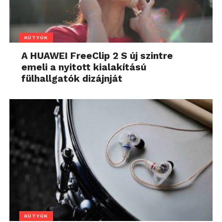
KÜTYÜK
A HUAWEI FreeClip 2 S új szintre
emeli a nyitott kialakítású
fülhallgatók dizájnját
KÜTYÜK