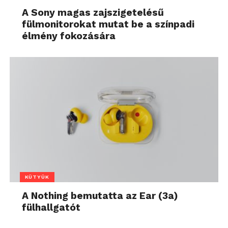
A Sony magas zajszigetelésű
fülmonitorokat mutat be a színpadi
élmény fokozására
KÜTYÜK
A Nothing bemutatta az Ear (3a)
fülhallgatót