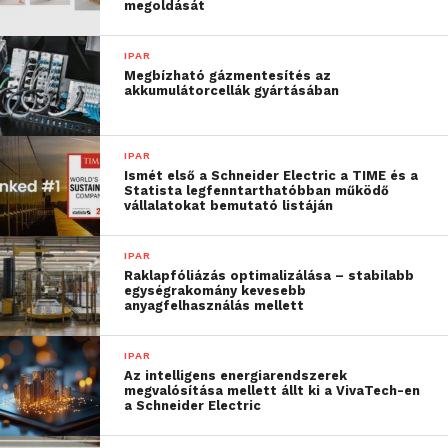
megoldását
azt a gyakorlati tudást,
amire a piacon szükség
IPAR
Megbízható gázmentesítés az
lenne. Az idén tavasszal
akkumulátorcellák gyártásában
elindított program révén
olyan naprakész
IPAR
Ismét első a Schneider Electric a TIME és a
ismeretek birtokába
Statista legfenntarthatóbban működő
vállalatokat bemutató listáján
juthatnak, amivel
megállhatják a helyüket
IPAR
Raklapfóliázás optimalizálása – stabilabb
az üzleti életben, például
egységrakomány kevesebb
anyagfelhasználás mellett
a mi, Budapesten működő
regionális beszerzési
IPAR
Az intelligens energiarendszerek
központunkban, a
megvalósítása mellett állt ki a VivaTech-en
a Schneider Electric
Budapest GSC Hub-ban”