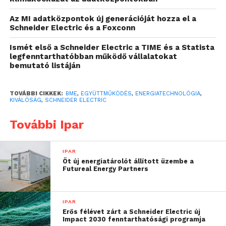
közreműködnek.
Az MI adatközpontok új generációját hozza el a
Schneider Electric és a Foxconn
Újabb egyetemi együttműködési projektben vesz
Ismét első a Schneider Electric a TIME és a Statista
részt a Schneider Electric, a világ egyik vezető
legfenntarthatóbban működő vállalatokat
energiatechnológiai vállalata, amely a BME-vel
bemutató listáján
összefogva indított beszerzési kiválóság programot
(procurement excellence program) az intézmény
TOVÁBBI CIKKEK:
BME
,
EGYÜTTMŰKÖDÉS
,
ENERGIATECHNOLÓGIA
,
KIVÁLÓSÁG
,
SCHNEIDER ELECTRIC
Gazdaság- és Társadalomtudományi Karán.
További Ipar
A tantárgyak többsége magyar és angol nyelven is
elérhető. A szükséges kreditek tetszőleges számú
szemeszter alatt teljesíthetők, azonban a tárgyakat
IPAR
Öt új energiatárolót állított üzembe a
egy adott képzés keretében kell elvégezni. A kurzus
Futureal Energy Partners
célja, hogy naprakész, gyakorlati tudáshoz jussanak a
hallgatók a beszerzés kapcsán, amit a munkába állást
követően azonnal tudnak hasznosítani.
IPAR
Erős félévet zárt a Schneider Electric új
Impact 2030 fenntarthatósági programja
A Schneider Electric elkötelezett a hazai szakember-