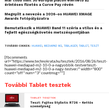
Már több mint 30 európai piacon elérhető az
érintéses fizetés a Curve Pay révén
előhozásához szükséges tűre bukkanhatunk, más
nincs.
Megnyílt a nevezés a 2026-os HUAWEI XMAGE
Awards fotópályázatra
Külső
Bemutatkozik a HUAWEI Band 11 széria a stílus és a
fejlett egészségkövetés metszéspontjában
Ahogyan már említettem, a MediaPad M2 10.0 sok
mindenben hasonlít a kisebbik testvérére, igaz azért
vannak eltérések. A legnagyobb természetesen
TOVÁBBI CIKKEK:
HUAWEI
,
MEDIAPAD M2
,
TÁBLAGÉP
,
TABLET
,
TESZT
maga a méret, a
214,8 x 124 x 7,8 milliméteres
[fbcomments
készülékház helyet ezúttal egy nagyobb, 239,8 x
url="https://www.technokrata.hu/tesztek/2016/08/26/teszt-
172,8 x 7,35 milliméter dimenziójú táblagépet
huawei-mediapad-m2-10-0-a-nagyobbik-testverteszt-
huawei-mediapad-m2-10-0-a-nagy-testver/" width="800"
vehettem a kezeim közé. Ennek oka természetesen
count="off" num="3" countmsg=""]
a nagyobb képernyő, amely ezúttal a névvel
ellentétben nem 10,0 hanem 10,1 colos, méghozzá
További Tablet tesztek
egy 1920 x 1200 pixel felbontású IPS panel.
TABLET TESZTEK
Teszt: Fujitsu Stylistic R726 – Kettős
személyiség