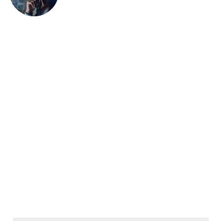
Természetesen nemcsak álló, de mozgó kép
rögzítésére is lehetőség van, a Full HD felbontású
felvételeket pedig a beépített médialejátszóval
nézhetjük vissza. Persze ezúttal is javallott egy
harmadik fél által készített szoftver telepítése, mivel
azok rendszerint több fájlformátummal
kompatibilisek. Mozizni mindenképpen nagy
élmény a táblagépen a Harman/Kardon logóval
ellátott eszközből ugyanis elképesztő minőségben
jönnek ki a hangok, ez idáig csak az iPad Pro 12,9
colos verzióját hallottam hasonlóan szólni.
Kiemelném, hogy vannak mélyhangok is, ez már
önmagában is óriási pozitívum, de a közép és magas
hangokkal sem áll hadilábon a rendszer, így legyen
szó akár filmnézésről, akár zenehallgatásról,
elégedetten csettintünk majd. Ez utóbbihoz a
Huawei a gyári zenelejátszó applikációt ajánlja, ez