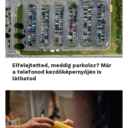
Elfelejtetted, meddig parkolsz? Már
a telefonod kezdőképernyőjén is
láthatod
Persze, ha sokat használjuk akkor nem árt, ha az
adataink is biztonságban vannak. Itt jön a képbe az
előlapon elhelyezett ujjlenyomat-olvasó, amely