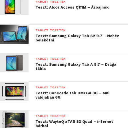
TABLET TESZTEK
részletességnek hála pedig a pixeleket sem nagyon
Teszt: Alcor Access Q111M – Árbajnok
látjuk. Észrevehető viszont a megjelenítő alján
elhelyezett ujjlenyomat-olvasó, illetve látványos
még a kijelző felett helyet foglaló Huawei felirat és a
TABLET TESZTEK
5 megapixeles kamera optikája is. A szemfülesek
Teszt: Samsung Galaxy Tab S2 9.7 – Nehéz
észrevehetik, hogy a táblagép oldalait és hátát borító
belekötni
fém ház négy sarkában hangszórókra utaló
rácsozatok találhatóak.
TABLET TESZTEK
Teszt: Samsung Galaxy Tab A 9.7 – Drága
tábla
TABLET TESZTEK
Teszt: ConCorde tab OMEGA 3G – ami
valójában 6G
TABLET TESZTEK
Teszt: WayteQ xTAB 8X Quad – internet
bárhol