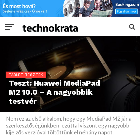
TABLET TESZTEK
Teszt: Huawei MediaPad
M2 10.0 – A nagyobbik
testvér
Nem ez az első alkalom, hogy egy MediaPad M2 jár a
szerkesztőségünkben, ezúttal viszont egy nagyobb
kijelzős verzióval töltöttünk el néhány napot.