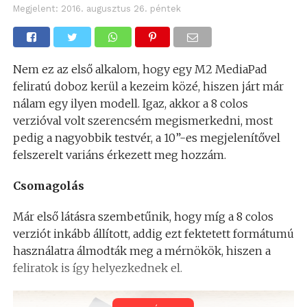
Megjelent:
2016. augusztus 26. péntek
Nem ez az első alkalom, hogy egy M2 MediaPad
feliratú doboz kerül a kezeim közé, hiszen járt már
nálam egy ilyen modell. Igaz, akkor a 8 colos
verzióval volt szerencsém megismerkedni, most
pedig a nagyobbik testvér, a 10”-es megjelenítővel
felszerelt variáns érkezett meg hozzám.
Csomagolás
Már első látásra szembetűnik, hogy míg a 8 colos
verziót inkább állított, addig ezt fektetett formátumú
használatra álmodták meg a mérnökök, hiszen a
feliratok is így helyezkednek el.