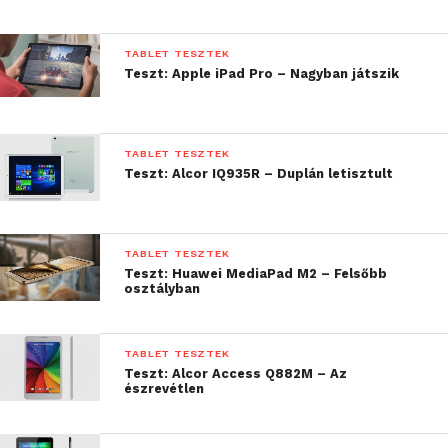
TABLET TESZTEK
Teszt: Apple iPad Pro – Nagyban játszik
TABLET TESZTEK
Teszt: Alcor IQ935R – Duplán letisztult
TABLET TESZTEK
Teszt: Huawei MediaPad M2 – Felsőbb
osztályban
TABLET TESZTEK
Teszt: Alcor Access Q882M – Az
Talán nem meglepő, hogy az IPS technológiának
észrevétlen
köszönhetően a betekintési szögek és a
színhelyesség is rendben van, a 224 ppi-s