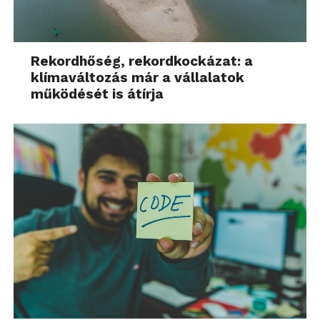
Akárcsak a kisebbik testvér, úgy a 10 colos variáns is
jól szerepelt. Elégedett voltam a szép kijelzővel, a
zseniális hangszórókkal és a jó összeszerelési
minőséggel, igazán csak a tesztalany kevés RAM-ja
Rekordhőség, rekordkockázat: a
és az Android 5.1-es verziója csípte a csőröm, hiszen
klímaváltozás már a vállalatok
működését is átírja
előbbiből többnek, utóbbiból pedig újabbnak
örültem volna. Úgy gondolom, hogy ezektől
függetlenül a Huawei modellje egy jól sikerült
táblagép, én magamnak a 32 GB-os, 3 GB RAM-mal
szerelt verziót vásárolnám meg, és imádkoznék,
hogy minél hamarabb kijöjjön az Android frissítése!
Erre már azért talán olyan sokat nem kell várni, a
kisebbik testvér szeptemberben kapja meg az újabb
Google rendszert, remélem ennél a modellnél is
sort kerítenek erre.