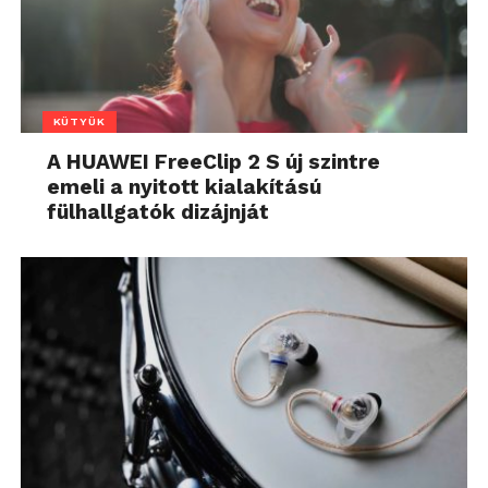
KÜTYÜK
A HUAWEI FreeClip 2 S új szintre
emeli a nyitott kialakítású
fülhallgatók dizájnját