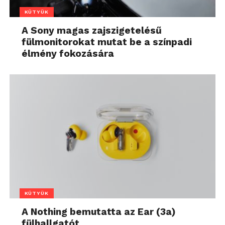
KÜTYÜK
A Sony magas zajszigetelésű
fülmonitorokat mutat be a színpadi
élmény fokozására
KÜTYÜK
A Nothing bemutatta az Ear (3a)
fülhallgatót