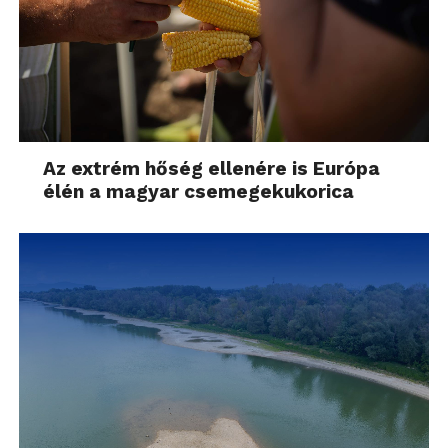
pillanatok alatt konfigurálható, ezután már bátran
használhatjuk a belépés során. Érdekesség, hogy a
szenzor nemcsak belépéshez, de navigáláshoz is
használható, a jobbra-vagy balra suhintással előre és
hátra lépkedhetünk a különböző menüpontokban.
Az extrém hőség ellenére is Európa
Üzemidő
élén a magyar csemegekukorica
A Huawei hivatalosan annyit árult el, hogy a 6660
mAh-es akkumulátorral szerelték fel a táblagépet.
Az általános tapasztaltaim alapján ez körülbelül 2
napos üzemidőt jelent, de persze ha valaki nekiáll
folyamatosan, magas hangerőn filmet nézni vagy
épp játszani, akkor 7-8 óra után töltőre küldheti a
táblagépet.
Végítélet