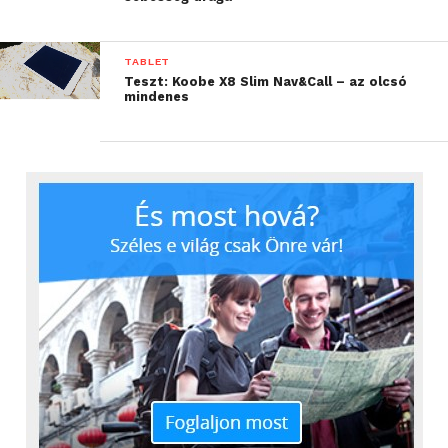
TABLET
Teszt: Koobe X8 Slim Nav&Call – az olcsó
mindenes
Főleg ez utóbbi kevés, mert, bár igaz, hogy
általánosan villámgyors a táblagép, ha elfogy a
memória, akkor itt is várnunk kell a betöltésekre.
Sőt, a böngésző is kárát látja a kevés RAM-nak,
néhány fül után már elfelejti a korábban
megnyitottakat, így újra kell tölteni azokat. A RAM-
problémán “egyszerűen” segíthetünk, elég, ha a 32
GB-os tárhellyel szerelt verziót választjuk, ebben
ugyanis 3 GB-nyi RAM-ot építettek be a mérnökök.