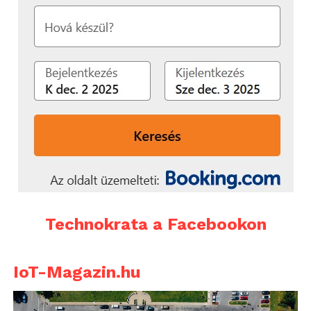
Van viszont USB-OTG, így akár pendrive-okat is
ráköthetünk a tabletünkre.Sőt, akár -ideiglenesen-
az okostelefonunkat is le tudja váltani, hiszen
beépített tárcsázó is helyet kapott a táblagépben,
ahogyan az SMS-ek kezelésére is lehetőség van. Azt
azért nem árt tudni, hogy ez előbbi csak
kihangosítva, vagy Bluetooth headseten keresztül
működik, hagyományos hangszóró ugyanis nem
kapott helyet a burkolaton.
Technokrata a Facebookon
IoT-Magazin.hu