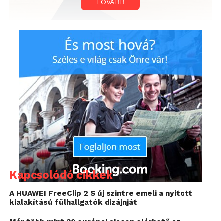
TOVÁBB
Kapcsolódó cikkek
A HUAWEI FreeClip 2 S új szintre emeli a nyitott
kialakítású fülhallgatók dizájnját
Belül aztán a táblagépre, a használati útmutatóra, a
töltőfejre, a microUSB kábelre és a SIM foglalat