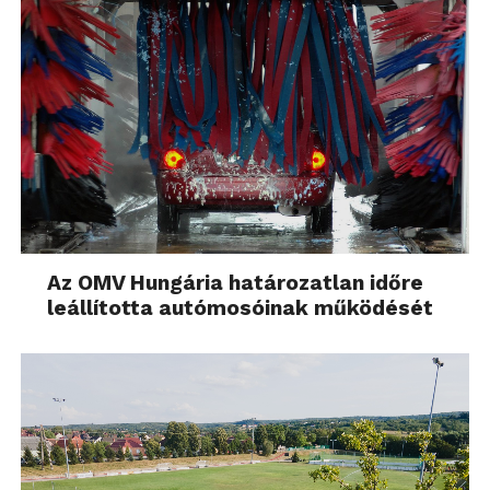
Az OMV Hungária határozatlan időre
leállította autómosóinak működését