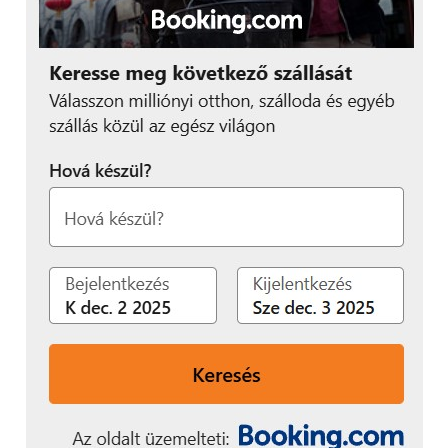
Amíg a RAM mérete különbözik, addig a szoftver
mindkét kiadásnál ugyanaz, hiszen a fejlesztők az
Android 5.1.1 Lollipop-ra bízták a szoftveres
teendőket, a Google rendszerére pedig a kínai
gyártótól megszokott módon az EMUI felület is
felkerült, egészen pontosan annak 3.1-es verziója.
Sajnos egyelőre még nem elérhető az újabb, 6.0-ás
rendszer, reméljük ezt mihamarabb pótolják a