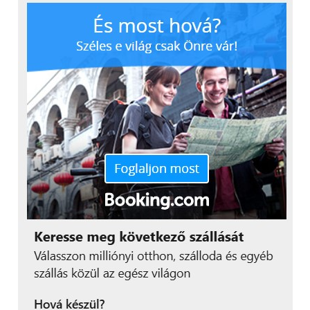
előadó, dal, album és lejátszási lista szerint
csoportosítja a kedvenc zenéinket.
Adatkommunikáció/Biztonság
Egy LTE képes táblagéptől elvárható, hogy jól
kommunikáljon a külvilággal. Nincs ez másképp a
MediaPad M2 10.0 esetén sem, a 4G hálózaton kívül
támogatja még az ac szabványú WiFi-t és a Bluetooth
4.0-át is, illetve a GPS is a repertoár része, egyedül
csak az NFC maradt ki.