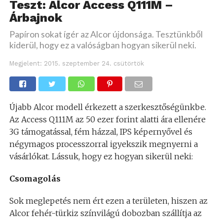
Teszt: Alcor Access Q111M –
Árbajnok
Papíron sokat ígér az Alcor újdonsága. Tesztünkből
kiderül, hogy ez a valóságban hogyan sikerül neki.
Megjelent:
2015. szeptember 24. csütörtök
Újabb Alcor modell érkezett a szerkesztőségünkbe.
Az Access Q111M az 50 ezer forint alatti ára ellenére
3G támogatással, fém házzal, IPS képernyővel és
négymagos processzorral igyekszik megnyerni a
vásárlókat. Lássuk, hogy ez hogyan sikerül neki:
Csomagolás
Sok meglepetés nem ért ezen a területen, hiszen az
Alcor fehér-türkiz színvilágú dobozban szállítja az