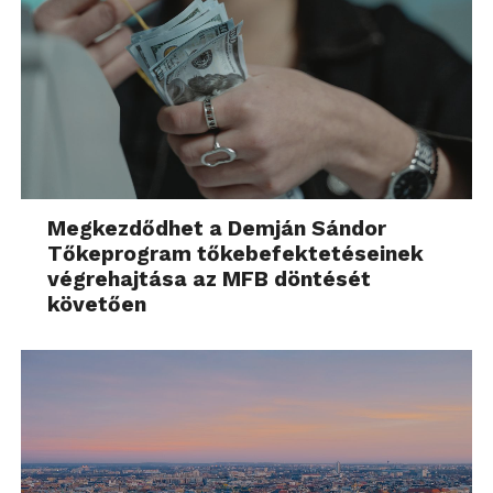
Megkezdődhet a Demján Sándor
Tőkeprogram tőkebefektetéseinek
végrehajtása az MFB döntését
követően