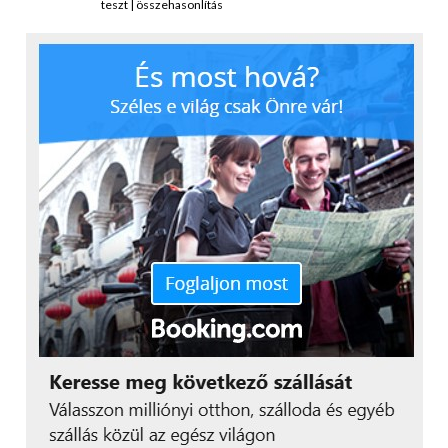
teszt
|
összehasonlítás
Ez utóbbi támogatja a feliratokat is, illetve a
manapság népszerű feliratokkal is megbirkózik.
Nem maradt ki a zenelejátszó sem, a gyári Google
alkalmazás albumok, dalok, előadók és lejátszási
listák szerint csoportosítja a kedvenc számainkat.
Van FM-rádió is, ehhez azonban egy külön
fülhallgatót kell csatlakoztatni.
Adatkommunikáció/ Üzemidő
Ahogyan azt már a külsőt taglaló részben is
említettem, az Access Q111M SIM foglalattal is
rendelkezik. Sőt, nem is eggyel, hanem rögtön
kettővel! Ennek megfelelően internetezhetünk a
3G-s hálózatokon, illetve akár telefonálni is tudunk,
hiszen a telefonfunkció is elérhető a menüben.