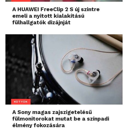
A HUAWEI FreeClip 2 S új szintre
emeli a nyitott kialakítású
fülhallgatók dizájnját
KÜTYÜK
A Sony magas zajszigetelésű
fülmonitorokat mutat be a színpadi
élmény fokozására