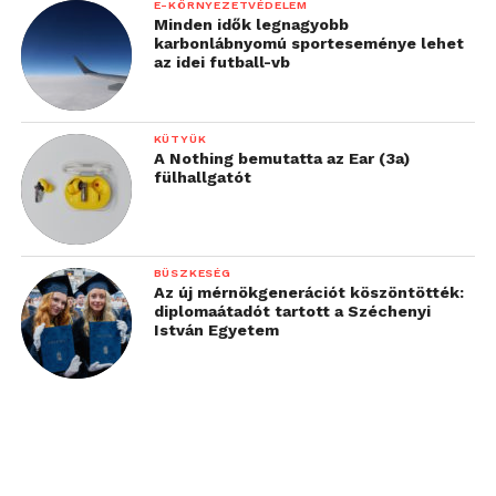
E-KÖRNYEZETVÉDELEM
Minden idők legnagyobb
karbonlábnyomú sporteseménye lehet
az idei futball-vb
KÜTYÜK
A Nothing bemutatta az Ear (3a)
fülhallgatót
BÜSZKESÉG
Az új mérnökgenerációt köszöntötték:
diplomaátadót tartott a Széchenyi
István Egyetem