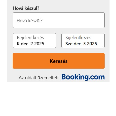
Ez utóbbinál azért szerencsére arra odafigyeltek,
hogy csak kihangosítva, vagy headsettel működik az
opció, rendkívül nevetséges lenne egy 10”-es
táblagépet a fülünkhöz tartani. Természetesen
otthoni hálózattal sincs gond, az n-es szabványt
támogató WiFi adapter mellett még a 4.0-ás