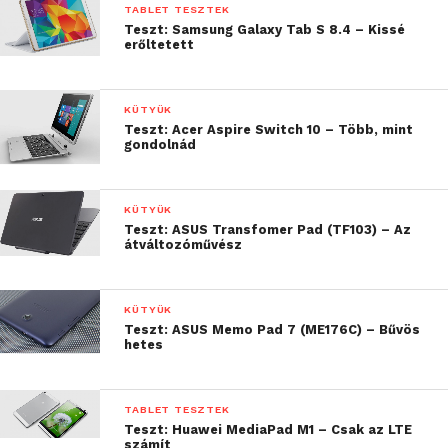
TABLET TESZTEK
sem terhelik túl a 8 GB-os (ebből körülbelül 5 GB a
Teszt: Samsung Galaxy Tab S 8.4 – Kissé
felhasználható) tárhelyet.
erőltetett
KÜTYÜK
Teszt: Acer Aspire Switch 10 – Több, mint
gondolnád
KÜTYÜK
Teszt: ASUS Transfomer Pad (TF103) – Az
átváltozóművész
KÜTYÜK
Teszt: ASUS Memo Pad 7 (ME176C) – Bűvös
hetes
TABLET TESZTEK
Teszt: Huawei MediaPad M1 – Csak az LTE
Persze ne gondoljuk, hogy a dobozból kivéve
számít