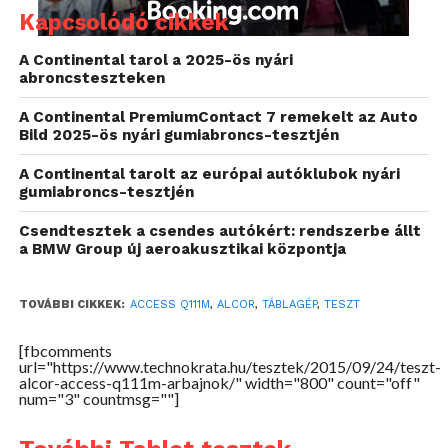
kábelt, illetve a használati útmutatót találtam.
Kapcsolódó cikkek
Külső
A Continental tarol a 2025-ös nyári
abroncsteszteken
Miután kihámoztam az őt védő fóliából a
A Continental PremiumContact 7 remekelt az Auto
tesztkészüléket, egyből feltűnt, hogy sok olcsóbb
Bild 2025-ös nyári gumiabroncs-tesztjén
táblagéppel ellentétben, itt bizony van fém! A
hátoldal 90%-át ugyanis ezzel az anyaggal
A Continental tarolt az európai autóklubok nyári
gumiabroncs-tesztjén
borították, egyedül a felső rész műanyag, hiszen itt
fogadja a készülék a microSD, illetve SIM kártyákat.
Csendtesztek a csendes autókért: rendszerbe állt
Ide került egyébként a microUSB és a 3,5 mm-es jack
a BMW Group új aeroakusztikai központja
csatlakozója is, illteve az 5 megapixeles kamerát is itt
találjuk meg.
TOVÁBBI CIKKEK:
ACCESS Q111M
,
ALCOR
,
TÁBLAGÉP
,
TESZT
[fbcomments
url="https://www.technokrata.hu/tesztek/2015/09/24/teszt-
alcor-access-q111m-arbajnok/" width="800" count="off"
num="3" countmsg=""]