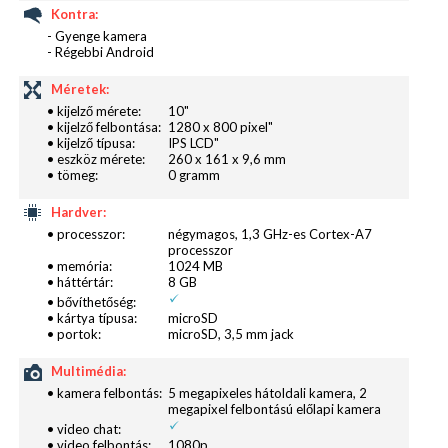
alapelvárásnak számít. Sajnálatos módon azonban
Kontra:
fotózásra aligha használható a hátoldali egység, az
- Gyenge kamera
- Régebbi Android
elkészült képek homályosak, napos időben kiégnek
a színek, illetve a makró mód hiánya miatt maximum
Méretek:
távolra fotózhatunk. Hasonló a helyzet az előlapi
• kijelző mérete:
10"
• kijelző felbontása:
1280 x 800 pixel"
kamerával is.
• kijelző típusa:
IPS LCD"
• eszköz mérete:
260 x 161 x 9,6 mm
• tömeg:
0 gramm
Hardver:
• processzor:
négymagos, 1,3 GHz-es Cortex-A7
processzor
• memória:
1024 MB
• háttértár:
8 GB
• bővíthetőség:
• kártya típusa:
microSD
• portok:
microSD, 3,5 mm jack
Multimédia:
• kamera felbontás:
5 megapixeles hátoldali kamera, 2
megapixel felbontású előlapi kamera
• video chat:
Szoftveresen nem olyan rossz a helyzet, hiszen a
• video felbontás:
1080p