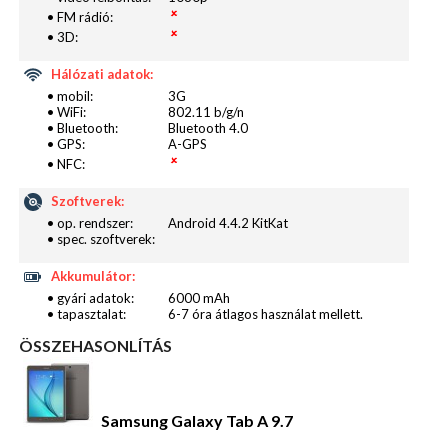
normál mellett arcszépítő és panoráma üzemmódok
• FM rádió:
• 3D:
is rendelkezésünkre állnak, illetve készíthetünk
HDR fotókat is. Nem maradt ki a videómód sem, HD
Hálózati adatok:
felbontásban rögzíti a táblagép az eseményeket,
• mobil:
3G
• WiFi:
802.11 b/g/n
amiket majd a Videólejátszó alkalmazásban
• Bluetooth:
Bluetooth 4.0
nézhetünk vissza.
• GPS:
A-GPS
• NFC:
Szoftverek:
• op. rendszer:
Android 4.4.2 KitKat
• spec. szoftverek:
Akkumulátor:
• gyári adatok:
6000 mAh
• tapasztalat:
6-7 óra átlagos használat mellett.
ÖSSZEHASONLÍTÁS
Samsung Galaxy Tab A 9.7