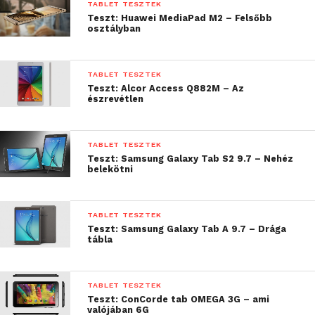
egyszerű formatervnek.
TABLET TESZTEK
Teszt: Huawei MediaPad M2 – Felsőbb
osztályban
TABLET TESZTEK
Teszt: Alcor Access Q882M – Az
észrevétlen
TABLET TESZTEK
Teszt: Samsung Galaxy Tab S2 9.7 – Nehéz
belekötni
TABLET TESZTEK
Teszt: Samsung Galaxy Tab A 9.7 – Drága
tábla
Ez az elem legjobban a hátlapon található
hangszóróknál tűnik fel. Azt azért picit sajnáltam,
TABLET TESZTEK
hogy pont az egyébként teljesen sík hátlapra került
Teszt: ConCorde tab OMEGA 3G – ami
valójában 6G