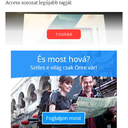
Access sorozat legújabb tagját.
TOVÁBB
Belül egyértelműen a tesztkészülék foglalta el a
legtöbb helyet, a 10,1”-es képernyővel rendelkező
újdonság mellett a töltőfejet, a microUSB és OTG