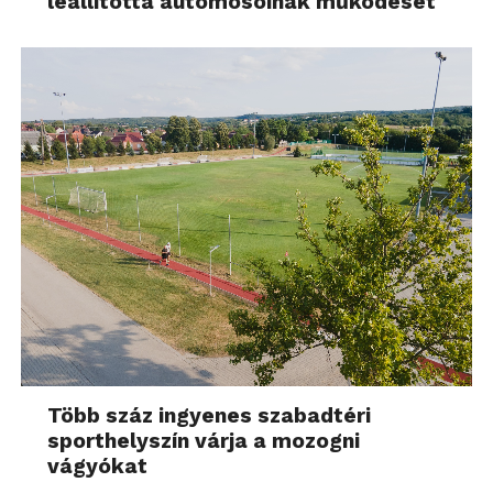
leállította autómosóinak működését
Több száz ingyenes szabadtéri
sporthelyszín várja a mozogni
vágyókat