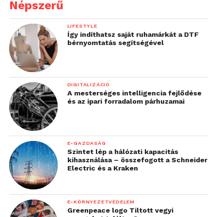
Népszerű
Bluetooth is a rendelkezésünkre áll.
LIFESTYLE
Így indíthatsz saját ruhamárkát a DTF
bérnyomtatás segítségével
DIGITALIZÁCIÓ
A mesterséges intelligencia fejlődése
és az ipari forradalom párhuzamai
E-GAZDASÁG
Szintet lép a hálózati kapacitás
kihasználása – összefogott a Schneider
Electric és a Kraken
A 9,6 mm vékony táblagépbe egy 5000 mAh-es
akkumulátor került, ez az Alcor szerint aktív
E-KÖRNYEZETVÉDELEM
Greenpeace logo Tiltott vegyi
felhasználás mellett is 4 órányi működést biztosít.