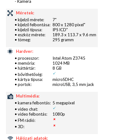
- Kamera
Méretek:
• kijelző mérete:
7"
• kijelző felbontása:
800 x 1280 pixel"
• kijelző típusa:
IPS lCD"
• eszköz mérete:
189.3 x 113.7 x 9.6 mm
• tömeg:
295 gramm
Hardver:
• processzor:
Intel Atom Z3745
• memória:
1024 MB
• háttértár:
8 GB
• bővíthetőség:
• kártya típusa:
microSDHC
• portok:
microUSB, 3,5 mm jack
Multimédia:
• kamera felbontás:
5 megapixel
• video chat:
• video felbontás:
1080p
A felület megváltozott, sokkal letisztultabb,
• FM rádió:
egyszerűbb és könnyen átlátható lett, egész
• 3D:
egyszerűen magával tudja ragadni az embert. Az
Hálózati adatok: