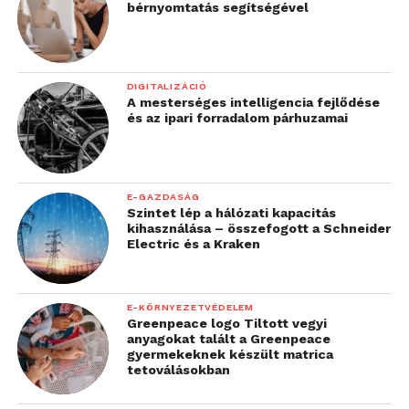
bérnyomtatás segítségével
A hátlapi kamera 5 megapixeles, autofókuszos, de
megleptésre LED villanót nem tettek mellé. A
DIGITALIZÁCIÓ
beállításokban találunk fehéregyensúly állítási
A mesterséges intelligencia fejlődése
lehetőséget, ISO mérést és képstabilizátort. Az
és az ipari forradalom párhuzamai
eredményeket figyelembe véve a makrofotózásnál
jobb minőséget kapunk mint a „tájképnél”. A
távolabbi tárgyak elmosódnak, bár beégés és zaj
E-GAZDASÁG
kevésbé fordul elő. Egyszóval a kamera kis tárgyak,
Szintet lép a hálózati kapacitás
mütyürök megörökítésére untig elég, de
kihasználása – összefogott a Schneider
Electric és a Kraken
kiránduláskor, nyaraláskor inkább a normál
fényképezőnket részesítsük előnyben.
E-KÖRNYEZETVÉDELEM
Greenpeace logo Tiltott vegyi
anyagokat talált a Greenpeace
gyermekeknek készült matrica
tetoválásokban