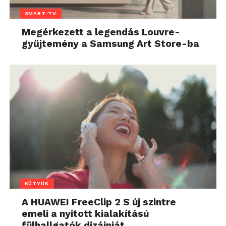
SMART-TV
Megérkezett a legendás Louvre-
gyűjtemény a Samsung Art Store-ba
KÜTYÜK
A HUAWEI FreeClip 2 S új szintre
emeli a nyitott kialakítású
fülhallgatók dizájnját