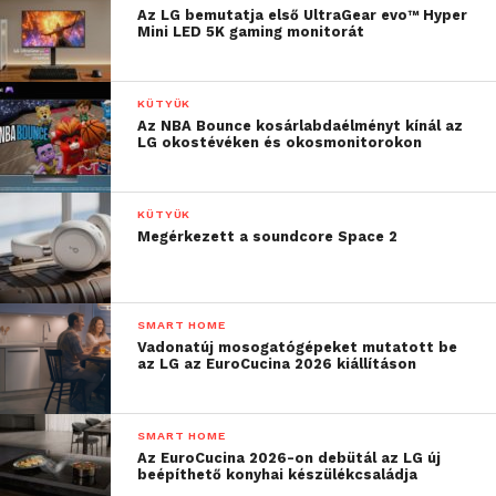
Az LG bemutatja első UltraGear evo™ Hyper
Mini LED 5K gaming monitorát
KÜTYÜK
Az NBA Bounce kosárlabdaélményt kínál az
LG okostévéken és okosmonitorokon
KÜTYÜK
Megérkezett a soundcore Space 2
SMART HOME
Vadonatúj mosogatógépeket mutatott be
az LG az EuroCucina 2026 kiállításon
SMART HOME
Az EuroCucina 2026-on debütál az LG új
beépíthető konyhai készülékcsaládja