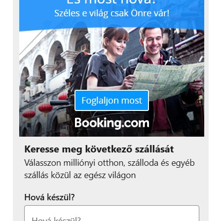
A felső értesítési sávba bekerült a Quick memo,