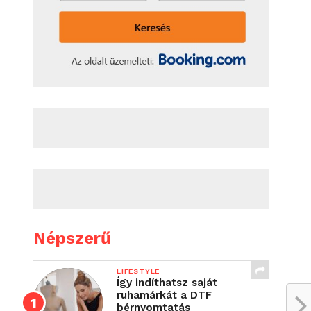
Népszerű
LIFESTYLE
Így indíthatsz saját
ruhamárkát a DTF
bérnyomtatás