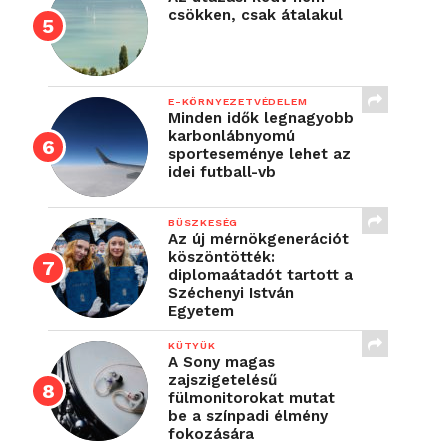
csökken, csak átalakul
E-KÖRNYEZETVÉDELEM
Minden idők legnagyobb
karbonlábnyomú
sporteseménye lehet az
idei futball-vb
BÜSZKESÉG
Az új mérnökgenerációt
köszöntötték:
diplomaátadót tartott a
Széchenyi István
Egyetem
KÜTYÜK
A Sony magas
zajszigetelésű
fülmonitorokat mutat
be a színpadi élmény
fokozására