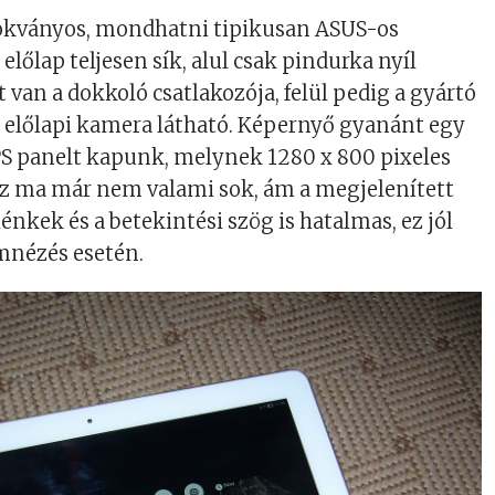
zokványos, mondhatni tipikusan ASUS-os
z előlap teljesen sík, alul csak pindurka nyíl
 van a dokkoló csatlakozója, felül pedig a gyártó
az előlapi kamera látható. Képernyő gyanánt egy
IPS panelt kapunk, melynek 1280 x 800 pixeles
Ez ma már nem valami sok, ám a megjelenített
énkek és a betekintési szög is hatalmas, ez jól
lmnézés esetén.