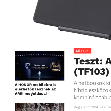
KÜTYÜK
Teszt: 
(TF103)
A netbookok ki
A HONOR mobilokra is
hibrid eszközök
elérhetők lesznek az
ARRI megoldásai
kombinált tábl
Megjelent:
2014. szept