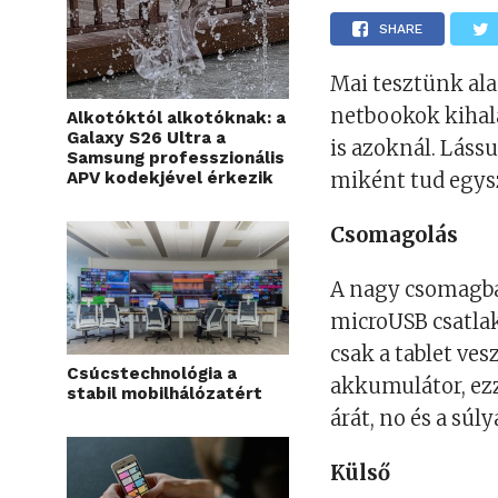
SHARE
Mai tesztünk ala
netbookok kihalá
Alkotóktól alkotóknak: a
Galaxy S26 Ultra a
is azoknál. Láss
Samsung professzionális
APV kodekjével érkezik
miként tud egysze
Csomagolás
A nagy csomagba
microUSB csatlako
csak a tablet ves
Csúcstechnológia a
akkumulátor, ezz
stabil mobilhálózatért
árát, no és a súly
Külső