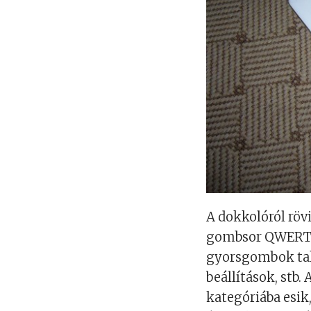
A dokkolóról röv
gombsor QWERTY 
gyorsgombok talá
beállítások, stb
kategóriába esik