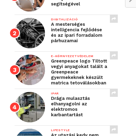
segítségével
DIGITALIZÁCIÓ
A mesterséges
intelligencia fejlődése
és az ipari forradalom
párhuzamai
E-KÖRNYEZETVÉDELEM
Greenpeace logo Tiltott
vegyi anyagokat talált a
Greenpeace
gyermekeknek készült
matrica tetoválásokban
IPAR
Drága mulasztás
elhanyagolni az
elektromos
karbantartást
LIFESTYLE
Az utazási kedv nem