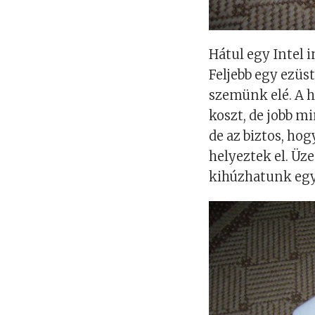
Hátul egy Intel i
Feljebb egy ezüs
szemünk elé. A há
koszt, de jobb m
de az biztos, ho
helyeztek el. Üz
kihúzhatunk egy 