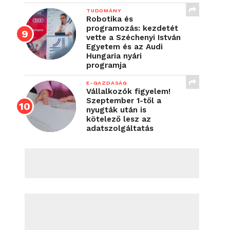
TUDOMÁNY
Robotika és
programozás: kezdetét
vette a Széchenyi István
Egyetem és az Audi
Hungaria nyári
programja
E-GAZDASÁG
Vállalkozók figyelem!
Szeptember 1-től a
nyugták után is
kötelező lesz az
adatszolgáltatás