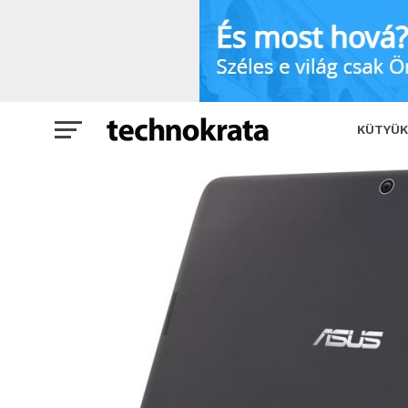
Teszt: ASUS Transfomer Pad (TF103) 
KÜTYÜK