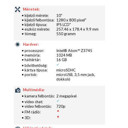
Méretek:
• kijelző mérete:
10"
• kijelző felbontása:
1280 x 800 pixel"
• kijelző típusa:
IPS LCD"
• eszköz mérete:
257.46 x 178.4 x 9.9 mm
• tömeg:
550 gramm
Hardver:
• processzor:
Intel® Atom™ Z3745
• memória:
1024 MB
• háttértár:
16 GB
• bővíthetőség:
• kártya típusa:
microSDHC
• portok:
microUSB, 3,5 mm jack,
dokkoló
Multimédia:
• kamera felbontás:
2 megapixel
• video chat:
• video felbontás:
720p
• FM rádió:
• 3D: