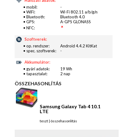
Hálózati adatok:
• mobil:
-
• WiFi:
Wi-Fi 802.11 a/b/g/n
• Bluetooth:
Bluetooth 4.0
• GPS:
A-GPS GLONASS
• NFC:
Szoftverek:
• op. rendszer:
Android 4.4.2 KitKat
• spec. szoftverek:
-
Akkumulátor:
• gyári adatok:
19 Wh
• tapasztalat:
2 nap
ÖSSZEHASONLÍTÁS
Samsung Galaxy Tab 4 10.1
LTE
teszt
|
összehasonlítás