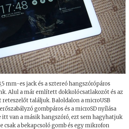
 3,5 mm-es jack és a sztereó hangszórópáros
ánk. Alul a már említett dokkolócsatlakozót és az
t reteszelőt találjuk. Baloldalon a microUSB
erőszabályzó gombpáros és a microSD nyílása
e itt van a másik hangszóró, ezt sem hagyhatjuk
ülre csak a bekapcsoló gomb és egy mikrofon