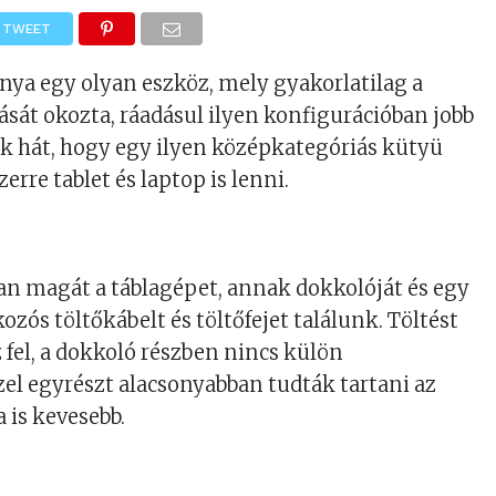
TWEET
nya egy olyan eszköz, mely gyakorlatilag a
sát okozta, ráadásul ilyen konfigurációban jobb
uk hát, hogy egy ilyen középkategóriás kütyü
rre tablet és laptop is lenni.
n magát a táblagépet, annak dokkolóját és egy
zós töltőkábelt és töltőfejet találunk. Töltést
z fel, a dokkoló részben nincs külön
el egyrészt alacsonyabban tudták tartani az
a is kevesebb.