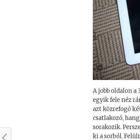
A jobb oldalon a
egyik fele néz r
azt közrefogó ké
csatlakozó, hang
sorakozik. Persz
ki a sorból. Fel