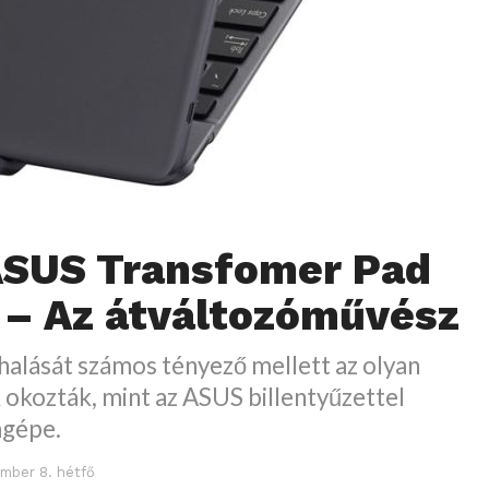
ASUS Transfomer Pad
 – Az átváltozóművész
halását számos tényező mellett az olyan
 okozták, mint az ASUS billentyűzettel
agépe.
ember 8. hétfő