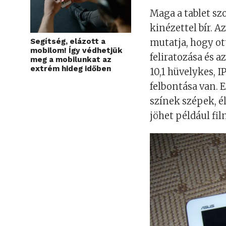
Maga a tablet s
kinézettel bír. A
Segítség, elázott a
mutatja, hogy ott
mobilom! Így védhetjük
feliratozása és 
meg a mobilunkat az
extrém hideg időben
10,1 hüvelykes, 
felbontása van. 
színek szépek, él
jöhet például fi