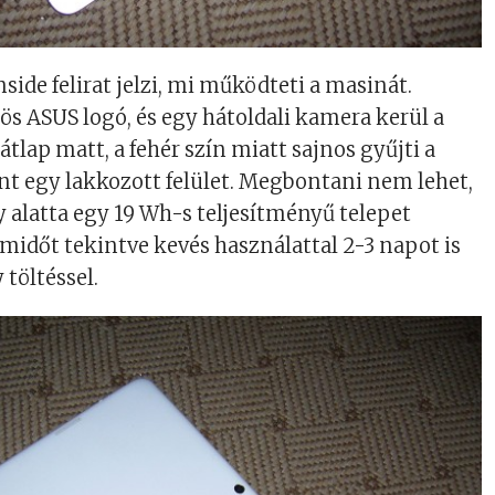
nside felirat jelzi, mi működteti a masinát.
tös ASUS logó, és egy hátoldali kamera kerül a
tlap matt, a fehér szín miatt sajnos gyűjti a
int egy lakkozott felület. Megbontani nem lehet,
gy alatta egy 19 Wh-s teljesítményű telepet
emidőt tekintve kevés használattal 2-3 napot is
töltéssel.