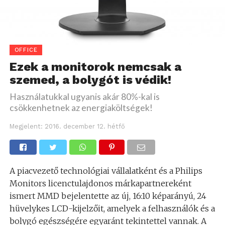
OFFICE
Ezek a monitorok nemcsak a
szemed, a bolygót is védik!
Használatukkal ugyanis akár 80%-kal is
csökkenhetnek az energiaköltségek!
Megjelent:
2016. december 12. hétfő
A piacvezető technológiai vállalatként és a Philips
Monitors licenctulajdonos márkapartnereként
ismert MMD bejelentette az új, 16:10 képarányú, 24
hüvelykes LCD-kijelzőit, amelyek a felhasználók és a
bolygó egészségére egyaránt tekintettel vannak. A