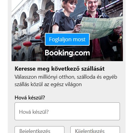
támogatja az USB 3.0 szabványt, amely 5,0
Gbit/másodperc sebességgel (körülbelül az USB 2.0
sebességének tízszerese) továbbítja az adatait.
A Philips új, 240B7QPJEB és 240B7QPTEB típusú
LCD-kijelzői már kaphatók a kereskedelmi
forgalomban. Ajánlott fogyasztói áruk 109 289 forint,
illetve 112 419 forint.