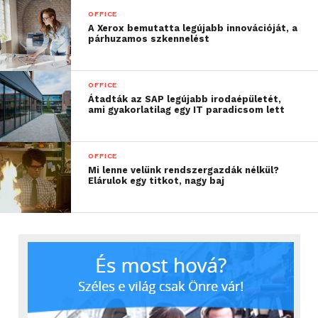
240B7QPJEB és a 240B7QPTEB típus ideális választás,
OFFICE
a kijelző tökéletes eszköz bármilyen irodai
A Xerox bemutatta legújabb innovációját, a
alkalmazás futtatására. A felhasználók az éles
párhuzamos szkennelést
képeket és az élénk színeket is értékelni fogják. Az
ultravékony képernyőkeret nem vonja el a figyelmet
OFFICE
a lényegről, ezzel a képernyő ideális választás a több
Átadták az SAP legújabb irodaépületét,
képernyőt vagy a képernyők mozaikszerű
ami gyakorlatilag egy IT paradicsom lett
elrendezését használó megoldások esetében is. A
kijelző természetesen fotók vagy videók
OFFICE
megtekintése esetén is kiváló képminőséget
Mi lenne velünk rendszergazdák nélkül?
biztosít.
Elárulok egy titkot, nagy baj
Professzionális csatlakoztathatóság
Az adatforrások széles skálájához történő hatékony
csatlakozás igényét kielégítve a kijelzők VGA-
csatlakozóval, DisplayPorttal és univerzális HDMI-
csatlakozóval vannak ellátva. A szupergyors
adattovábbítás érdekében pedig mindkét kijelző