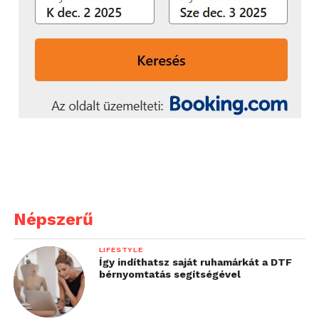
Népszerű
LIFESTYLE
Így indíthatsz saját ruhamárkát a DTF
bérnyomtatás segítségével