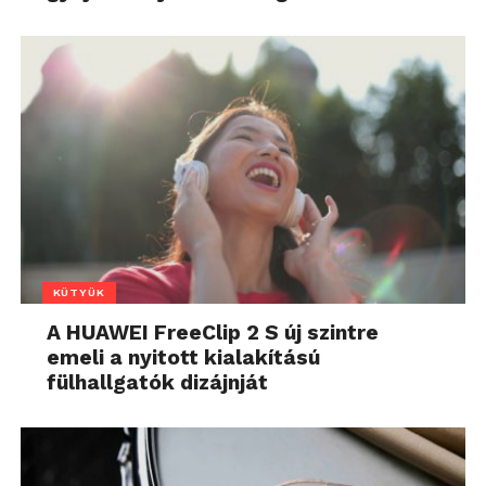
KÜTYÜK
A HUAWEI FreeClip 2 S új szintre
emeli a nyitott kialakítású
fülhallgatók dizájnját