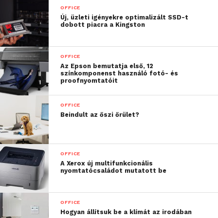
„személyérzékelő”, amely ártalmatlan infravörös
OFFICE
sugarak kibocsátásával és fogadásával meghatározza,
Új, üzleti igényekre optimalizált SSD-t
dobott piacra a Kingston
hogy a felhasználó a monitor előtt tartózkodik-e, és
a felhasználó távolléte esetén automatikusan
csökkenti a monitor fényerejét. Ez akár 80%-kal is
OFFICE
csökkentheti az energiaköltségeket, és
Az Epson bemutatja első, 12
színkomponenst használó fotó- és
meghosszabbítja a képernyő élettartamát.
proofnyomtatóit
OFFICE
Beindult az őszi őrület?
OFFICE
A Xerox új multifunkcionális
nyomtatócsaládot mutatott be
OFFICE
Hogyan állítsuk be a klímát az irodában