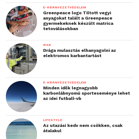
E-KÖRNYEZETVÉDELEM
Greenpeace logo Tiltott vegyi
anyagokat talált a Greenpeace
gyermekeknek készült matrica
tetoválásokban
IPAR
Drága mulasztás elhanyagolni az
elektromos karbantartást
E-KÖRNYEZETVÉDELEM
Minden idők legnagyobb
karbonlábnyomú sporteseménye lehet
az idei futball-vb
LIFESTYLE
Az utazási kedv nem csökken, csak
átalakul