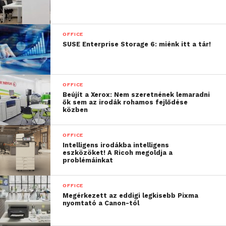
OFFICE
SUSE Enterprise Storage 6: miénk itt a tár!
OFFICE
Ragyogó kijelzőteljesítmény
Beújít a Xerox: Nem szeretnének lemaradni
ők sem az irodák rohamos fejlődése
közben
A környezetbarát funkciókon kívül az új kijelző a
legfontosabb területen is kiválóan teljesít: ragyogó
OFFICE
képminőséggel rendelkezik. A fejlett IPS
Intelligens irodákba intelligens
technológia rendkívül széles, 178/178 fokos
eszközöket! A Ricoh megoldja a
problémáinkat
betekintési szöget tesz lehetővé, így a képernyőt
nagyjából bármilyen szögből – szinte oldalról is –
OFFICE
nézheti. A 16:10-es képaránynak köszönhetően a
Megérkezett az eddigi legkisebb Pixma
nagy táblázatokat vagy többoldalas
nyomtató a Canon-tól
dokumentumokat kezelő felhasználók számára a