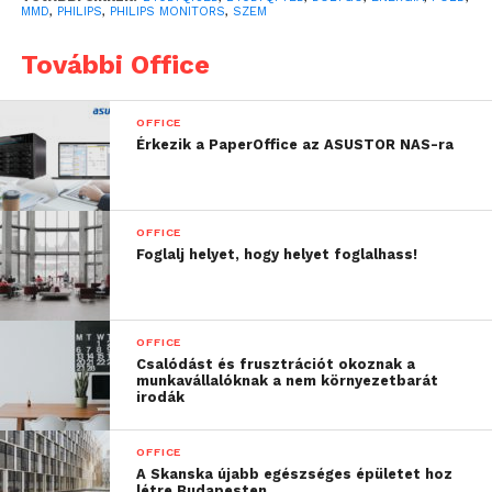
MMD
,
PHILIPS
,
PHILIPS MONITORS
,
SZEM
További Office
OFFICE
Érkezik a PaperOffice az ASUSTOR NAS-ra
OFFICE
Foglalj helyet, hogy helyet foglalhass!
Az új 240B7QPJEB és 240B7QPTEB típusú LCD-
kijelzők LowBlue üzemmódja tesz ez ellen. A
közérzet javítása érdekében kifejlesztett LowBlue
OFFICE
Csalódást és frusztrációt okoznak a
technológia intelligens szoftvertechnológiát
munkavállalóknak a nem környezetbarát
használ a rövidhullámú kék fény csökkentésére. A
irodák
LowBlue üzemmódot a Philips Flicker-free
villódzásmentes technológiája egészíti ki, amely
OFFICE
A Skanska újabb egészséges épületet hoz
szabályozza a fényerőt, valamint csökkenti a
létre Budapesten