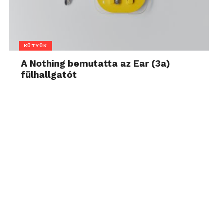
KÜTYÜK
A Nothing bemutatta az Ear (3a)
fülhallgatót