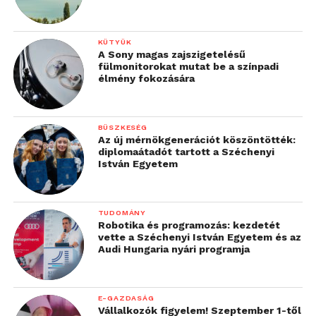
KÜTYÜK
A Sony magas zajszigetelésű
fülmonitorokat mutat be a színpadi
élmény fokozására
BÜSZKESÉG
Az új mérnökgenerációt köszöntötték:
diplomaátadót tartott a Széchenyi
István Egyetem
TUDOMÁNY
Robotika és programozás: kezdetét
vette a Széchenyi István Egyetem és az
Audi Hungaria nyári programja
E-GAZDASÁG
Vállalkozók figyelem! Szeptember 1-től