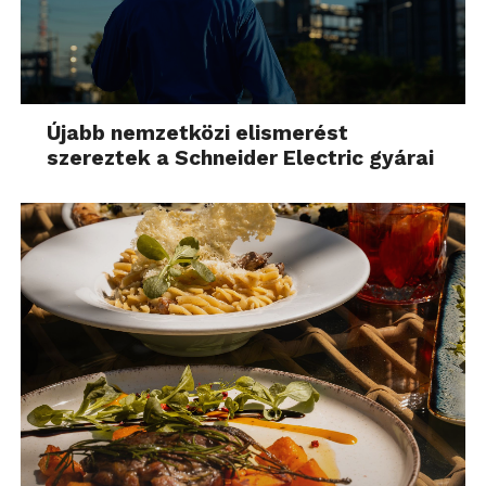
Újabb nemzetközi elismerést
szereztek a Schneider Electric gyárai