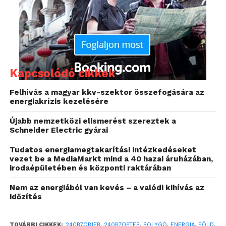
rendszeresen napi több órát töltenek a képernyő
előtt. Ezek a kijelzők vállalatunk elköteleződését
jelzik az olyan innovatív termékek fejlesztése
mellett, amelyek elősegítik a dolgozók munkájának
termelékenységét, valamint védik az egészségüket
akkor is, amikor hosszú órákon át dolgoznak.” A
Kapcsolódó cikkek
szemek elfáradásának megelőzése és az egészséges
látás kulcsfontosságú a jobb munkahelyi közérzet
Felhívás a magyar kkv-szektor összefogására az
energiakrízis kezelésére
biztosításában. A kijelzők által kibocsátott kék
spektrumú fénysugárnak történő túlzott kitettség
Újabb nemzetközi elismerést szereztek a
azonban árthat a szemnek.
Schneider Electric gyárai
Tudatos energiamegtakarítási intézkedéseket
vezet be a MediaMarkt mind a 40 hazai áruházában,
irodaépületében és központi raktárában
Nem az energiából van kevés – a valódi kihívás az
időzítés
TOVÁBBI CIKKEK:
240B7QPJEB
,
240B7QPTEB
,
BOLYGÓ
,
ENERGIA
,
FÖLD
,