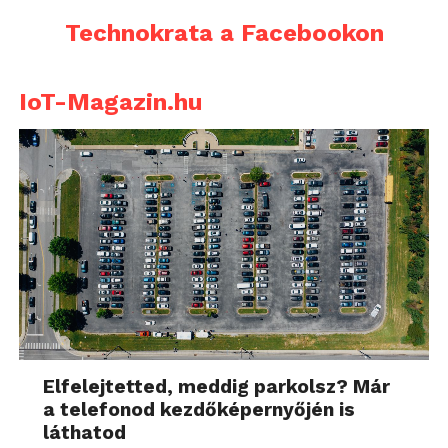
Technokrata a Facebookon
IoT-Magazin.hu
Elfelejtetted, meddig parkolsz? Már
a telefonod kezdőképernyőjén is
láthatod