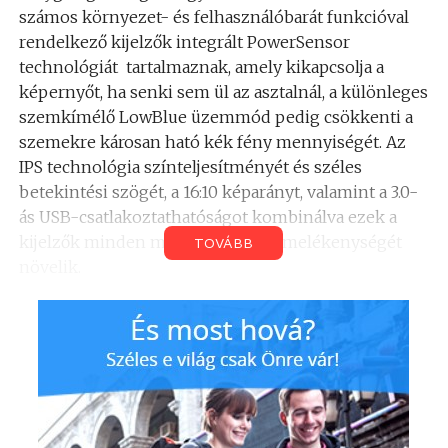
számos környezet- és felhasználóbarát funkcióval
rendelkező kijelzők integrált PowerSensor
technológiát tartalmaznak, amely kikapcsolja a
képernyőt, ha senki sem ül az asztalnál, a különleges
szemkímélő LowBlue üzemmód pedig csökkenti a
szemekre károsan ható kék fény mennyiségét. Az
IPS technológia színteljesítményét és széles
betekintési szögét, a 16:10 képarányt, valamint a 3.0-
ás USB-csatlakoztathatóságot kombinálva ezek a
kijelzők minden modern iroda termelékenységét
TOVÁBB
növelik.
Jó munkahelyi közérzet
Az új kijelzők felhasználóbarát termelékenységéről
Artem Khomenko, az MMD Philips Monitors Europe
termékmenedzsere a következőket mondta:
„Otthon és a munkahelyen az emberek