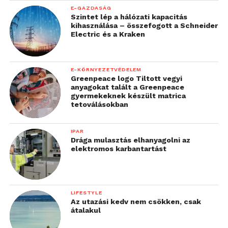
E-GAZDASÁG
Szintet lép a hálózati kapacitás
kihasználása – összefogott a Schneider
Electric és a Kraken
E-KÖRNYEZETVÉDELEM
Greenpeace logo Tiltott vegyi
anyagokat talált a Greenpeace
gyermekeknek készült matrica
tetoválásokban
IPAR
Drága mulasztás elhanyagolni az
elektromos karbantartást
LIFESTYLE
Az utazási kedv nem csökken, csak
átalakul