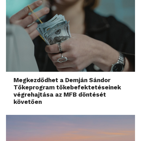
Megkezdődhet a Demján Sándor
Tőkeprogram tőkebefektetéseinek
végrehajtása az MFB döntését
követően