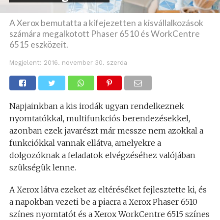
A Xerox bemutatta a kifejezetten a kisvállalkozások
számára megalkotott Phaser 6510 és WorkCentre
6515 eszközeit.
Megjelent:
2016. november 30. szerda
Napjainkban a kis irodák ugyan rendelkeznek
nyomtatókkal, multifunkciós berendezésekkel,
azonban ezek javarészt már messze nem azokkal a
funkciókkal vannak ellátva, amelyekre a
dolgozóknak a feladatok elvégzéséhez valójában
szükségük lenne.
A Xerox látva ezeket az eltéréséket fejlesztette ki, és
a napokban vezeti be a piacra a Xerox Phaser 6510
színes nyomtatót és a Xerox WorkCentre 6515 színes