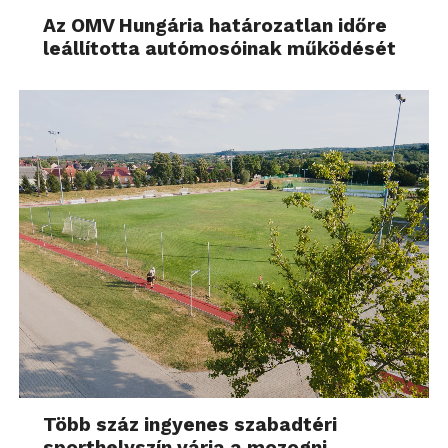
Az OMV Hungária határozatlan időre
leállította autómosóinak működését
Több száz ingyenes szabadtéri
sporthelyszín várja a mozogni