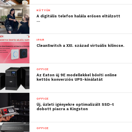
a munkavállalók tabletről, mobilról küldjenek rá
nyomtatandó dokumentumokat, akkor is, amikor
KÜTYÜK
éppen mozgásban vannak.
A digitális telefon halála erősen eltúlzott
…
IPAR
CleanSwitch a XXI. század virtuális kilincse.
OFFICE
Az Eaton új 9E modellekkel bővíti online
kettős konverziós UPS-kínálatát
OFFICE
Új, üzleti igényekre optimalizált SSD-t
dobott piacra a Kingston
OFFICE