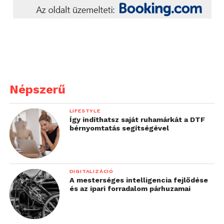
Népszerű
LIFESTYLE
Így indíthatsz saját ruhamárkát a DTF
bérnyomtatás segítségével
DIGITALIZÁCIÓ
A mesterséges intelligencia fejlődése
és az ipari forradalom párhuzamai