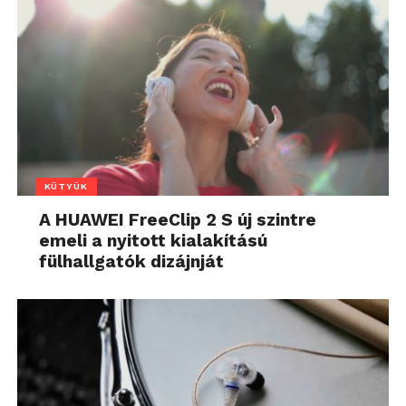
KÜTYÜK
A HUAWEI FreeClip 2 S új szintre
emeli a nyitott kialakítású
fülhallgatók dizájnját