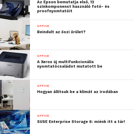
Az Epson bemutatja első, 12
színkomponenst használó fotó- és
proofnyomtatóit
OFFICE
Beindult az őszi őrület?
A szabvány méretű papírok nyomtatásra tervezett
OFFICE
Xerox Phaser 6510 színes nyomtató és a Xerox
A Xerox új multifunkcionális
nyomtatócsaládot mutatott be
WorkCentre 6515 színes multifunkciós berendezés
az alábbi funkciókkal segíti még az irodai munkát:
OFFICE
Wi-Fi Direct kapcsolat, ami a
Hogyan állítsuk be a klímát az irodában
biztonságos nyomtatást teszi lehetővé
mobilról, vagy tabletről;
OFFICE
Egyszerű mobilnyomtatás az Apple
SUSE Enterprise Storage 6: miénk itt a tár!
AirPrint, a Google Cloud Print, a Xerox
Print Service Plug-In for Android és a