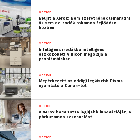
Mopria applikációkon keresztül;
OFFICE
Többszörös szkennelési beolvasási
Beújít a Xerox: Nem szeretnének lemaradni
ők sem az irodák rohamos fejlődése
lehetőség többek közt e-mailbe, FTP-re,
közben
vállalati hálózatra, vagy a nyomtatóba
beépített 3.0-ás USB kulcsra azzal a
OFFICE
lehetőséggel karöltve, hogy a
Intelligens irodákba intelligens
eszközöket! A Ricoh megoldja a
berendezés az egyszer beszkennelt
problémáinkat
dokumentumot egyidejűleg több
tárolási végpontra is elküldi;
OFFICE
Megérkezett az eddigi legkisebb Pixma
Felhőhöz-kapcsolódás lehetősége,
nyomtató a Canon-tól
annak érdekében, hogy direktben
lehessen oda szkennelni, illetve
nyomtatni onnan a Xerox Mobile Link
OFFICE
A Xerox bemutatta legújabb innovációját, a
segítségével;
párhuzamos szkennelést
A berendezések havi terhelhetősége
50.000 oldal, 30 oldal/perc nyomtatási
OFFICE