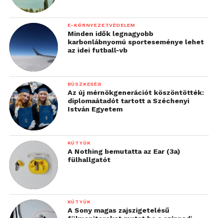
E-KÖRNYEZETVÉDELEM
Minden idők legnagyobb
karbonlábnyomú sporteseménye lehet
az idei futball-vb
BÜSZKESÉG
Az új mérnökgenerációt köszöntötték:
diplomaátadót tartott a Széchenyi
István Egyetem
KÜTYÜK
A Nothing bemutatta az Ear (3a)
fülhallgatót
KÜTYÜK
A Sony magas zajszigetelésű