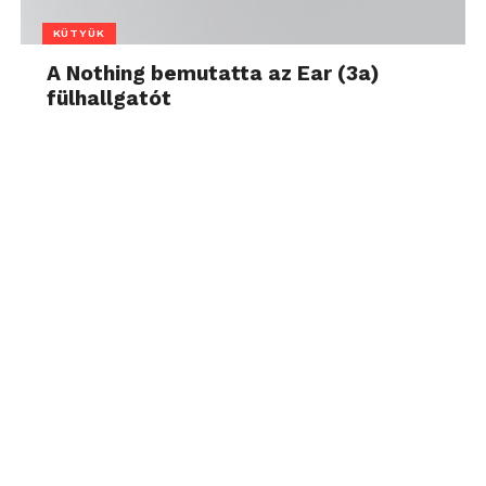
KÜTYÜK
A Nothing bemutatta az Ear (3a)
fülhallgatót