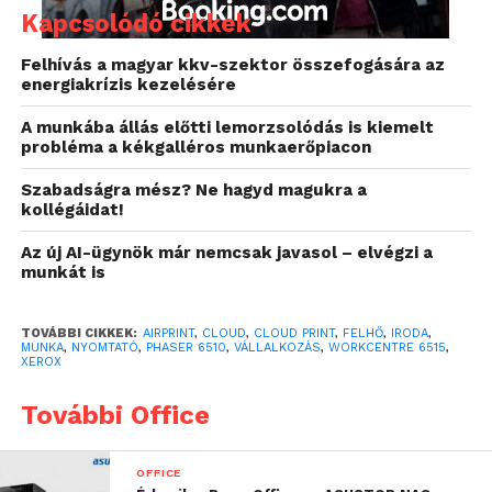
Kapcsolódó cikkek
Felhívás a magyar kkv-szektor összefogására az
energiakrízis kezelésére
A munkába állás előtti lemorzsolódás is kiemelt
probléma a kékgalléros munkaerőpiacon
Szabadságra mész? Ne hagyd magukra a
kollégáidat!
Az új AI-ügynök már nemcsak javasol – elvégzi a
munkát is
TOVÁBBI CIKKEK:
AIRPRINT
,
CLOUD
,
CLOUD PRINT
,
FELHŐ
,
IRODA
,
MUNKA
,
NYOMTATÓ
,
PHASER 6510
,
VÁLLALKOZÁS
,
WORKCENTRE 6515
,
XEROX
„Mostanáig az volt a jellemző, hogy a kis irodáknak
be kellett érniük olyan berendezésekkel, amelyek
További Office
alacsony tudással rendelkeztek. Ez viszont limitálta
azt a munkát, amit el lehetett velük végezni. Érthető
módon ez a piaci szegmens már régóta várt azokra a
OFFICE