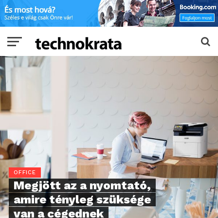
OFFICE
Megjött az a nyomtató,
amire tényleg szüksége
van a cégednek