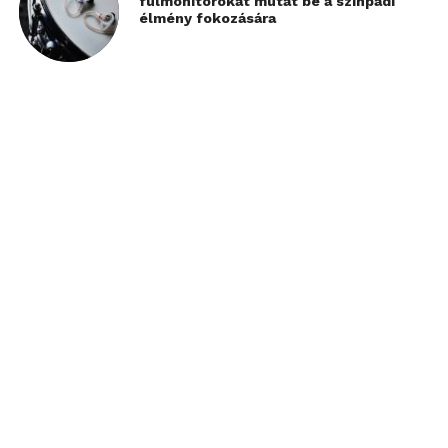
fülmonitorokat mutat be a színpadi
élmény fokozására