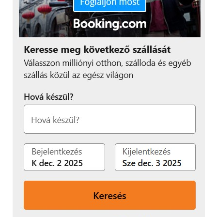
mindegyik szegmens számára szeretnének olyan új
készülékeket bemutatni, amelyekkel azok tovább
fokozhatják termelékenységüket és csökkenthetik a
költségeiket