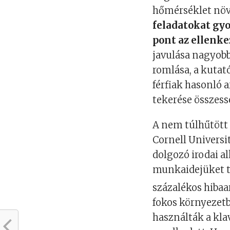
hőmérséklet nö
feladatokat gyo
pont az ellenke
javulása nagyobb
romlása, a kutat
férfiak hasonló
tekerése összess
A nem túlhűtött 
Cornell Universi
dolgozó irodai a
munkaidejüket te
százalékos hiba
fokos környezetb
használták a kla