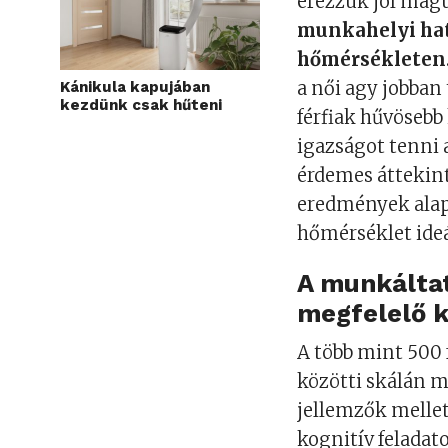
érezzük jól magu
munkahelyi hat
hőmérsékleten
a női agy jobban
Kánikula kapujában
kezdünk csak hűteni
férfiak hűvöseb
igazságot tenni 
érdemes áttekint
eredmények ala
hőmérséklet ideá
A munkáltat
megfelelő 
A több mint 500
közötti skálán m
jellemzők mellet
kognitív feladat