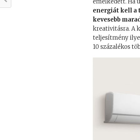
emelkedett. Ha 
energiát kell a
kevesebb marad
kreativitásra. A 
teljesítmény il
10 százalékos tö