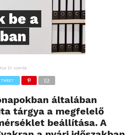
k be a
ában
tus 21. szerda
TWEET
hónapokban általában
ita tárgya a megfelelő
mérséklet beállítása. A
yakran a nyári időszakban