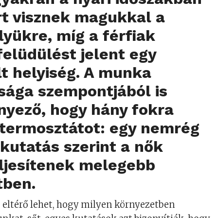
rt visznek magukkal a
yükre, míg a férfiak
elüdülést jelent egy
lt helyiség. A munka
sága szempontjából is
nyező, hogy hány fokra
a termosztátot: egy nemrég
 kutatás szerint a nők
eljesítenek melegebb
tben.
 eltérő lehet, hogy milyen környezetben