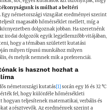
nkat, sőt, egyes kutatások azt bizonyítják, hogy
ékonyságunk is múlhat a beltéri
.
Egy németországi vizsgálat eredményei szerint
 teljesít magasabb hőmérséklet mellett, míg a
b környezetben dolgoznak jobban. Ha szeretnénk
az irodai dolgozók egyik legjellemzőbb vitájában,
eni, hogy a témában született kutatási
pján milyen típusú munkához milyen
lis, és melyik nemnek mik a preferenciái.
ónak is hasznot hozhat a
klíma
 fős németországi kutatás
[1]
során egy 16 és 32 ⁰C
érték fel, hogy különféle hőmérsékleti
t hogyan teljesítenek matematikai, verbális és
okat a résztvevők. Az eredmények szerint a