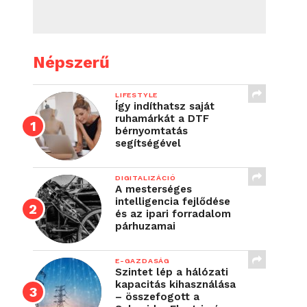
Népszerű
LIFESTYLE
Így indíthatsz saját
ruhamárkát a DTF
bérnyomtatás
segítségével
DIGITALIZÁCIÓ
A mesterséges
intelligencia fejlődése
és az ipari forradalom
párhuzamai
E-GAZDASÁG
Szintet lép a hálózati
kapacitás kihasználása
– összefogott a