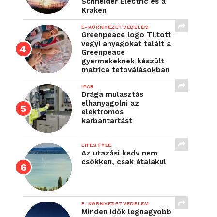
Schneider Electric és a
Kraken
E-KÖRNYEZETVÉDELEM
Greenpeace logo Tiltott
vegyi anyagokat talált a
Greenpeace
gyermekeknek készült
matrica tetoválásokban
IPAR
Drága mulasztás
elhanyagolni az
elektromos
karbantartást
LIFESTYLE
Az utazási kedv nem
csökken, csak átalakul
E-KÖRNYEZETVÉDELEM
Minden idők legnagyobb