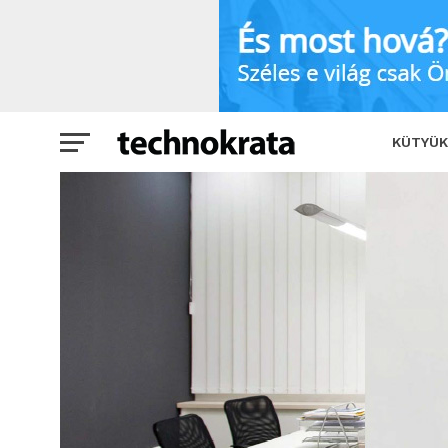
Hogyan állítsuk be a klímát az irodába
KÜTYÜK