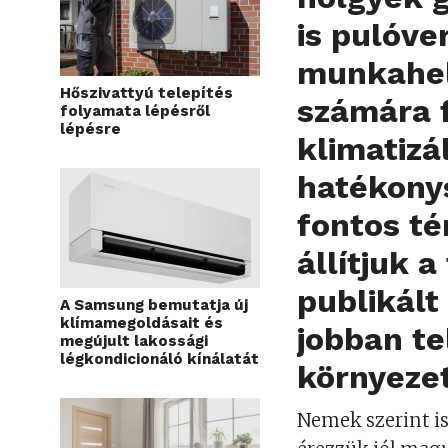
is pulóve
munkahel
Hőszivattyú telepítés
számára f
folyamata lépésről
lépésre
klimatizá
hatékony
fontos té
állítjuk 
publikált
A Samsung bemutatja új
klímamegoldásait és
jobban t
megújult lakossági
légkondicionáló kínálatát
környeze
Nemek szerint is