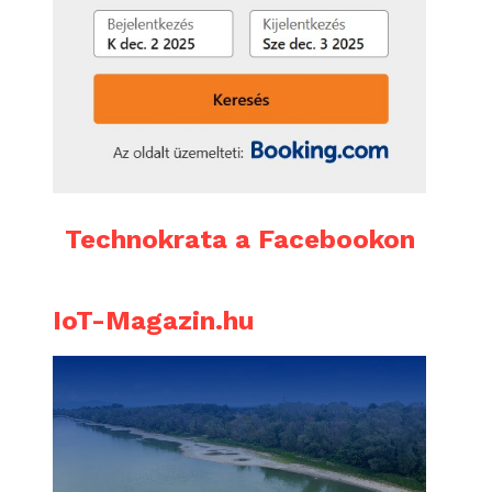
Technokrata a Facebookon
IoT-Magazin.hu