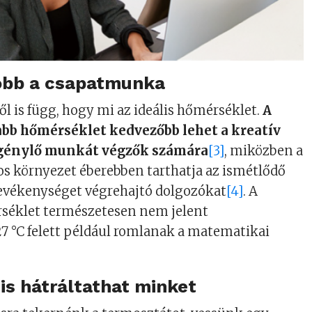
obb a csapatmunka
től is függ, hogy mi az ideális hőmérséklet.
A
abb hőmérséklet kedvezőbb lehet a kreatív
génylő munkát végzők számára
[3]
, miközben a
os környezet éberebben tarthatja az ismétlődő
vékenységet végrehajtó dolgozókat
[4]
. A
éklet természetesen nem jelent
7 °C felett például romlanak a matematikai
 is hátráltathat minket