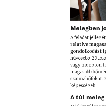
Melegben j
A feladat jellegé
relatíve magas
gondolkodást i
hűvösebb, 20 fok
vagy monoton te
magasabb hőmérs
szaunahőfokot: 2
képességek.
A túl meleg