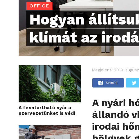
OFFICE
Hogyan állítsu
klímát az irod
Megjelent:
2019. augusz
SHARE
A nyári 
A fenntartható nyár a
állandó v
szervezetünket is védi
irodai hő
hölgyek g