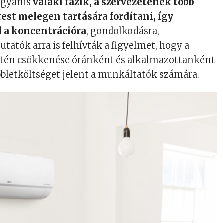
ugyanis
valaki fázik, a szervezetének több
 test melegen tartására fordítani, így
 a koncentrációra
, gondolkodásra,
kutatók arra is felhívták a figyelmet, hogy a
yetén csökkenése óránként és alkalmazottanként
bbletköltséget jelent a munkáltatók számára.