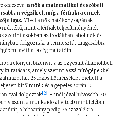
vekedésével
a nők a matematikai és szóbeli
rsabban végzik el, míg a férfiakra ennek
zője igaz.
Mivel a nők hatékonyságának
 mértékű, mint a férfiak teljesítményének
ók szerint azokban az irodákban, ahol nők és
 arányban dolgoznak, a termosztát magasabbra
égében javíthat a cég mutatóin.
iroda előnyeit bizonyítja az egyesült államokbeli
ty kutatása is, amely szerint a számítógépekkel
lkalmazottak 25 fokos hőmérséklet mellett a
ljesen kitöltötték és a gépelés során 10
[2]
aránnyal dolgoztak
. Ennél jóval hűvösebb, 20
en viszont a munkaidő alig több mint felében
viatúrát, a hibaarány pedig 25 százalékra