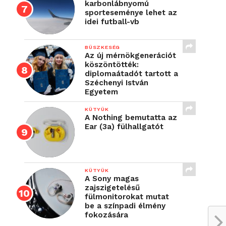
karbonlábnyomú
sporteseménye lehet az
idei futball-vb
BÜSZKESÉG
Az új mérnökgenerációt
köszöntötték:
diplomaátadót tartott a
Széchenyi István
Egyetem
KÜTYÜK
A Nothing bemutatta az
Ear (3a) fülhallgatót
KÜTYÜK
A Sony magas
zajszigetelésű
fülmonitorokat mutat
be a színpadi élmény
fokozására