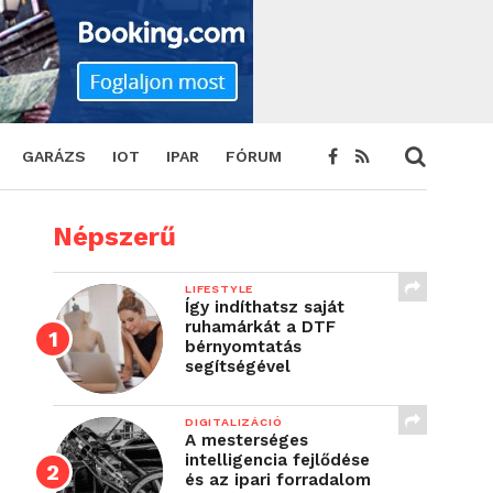
GARÁZS
IOT
IPAR
FÓRUM
Népszerű
LIFESTYLE
Így indíthatsz saját
ruhamárkát a DTF
bérnyomtatás
segítségével
DIGITALIZÁCIÓ
A mesterséges
intelligencia fejlődése
és az ipari forradalom