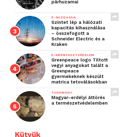
párhuzamai
E-GAZDASÁG
Szintet lép a hálózati
kapacitás kihasználása
– összefogott a
Schneider Electric és a
Kraken
E-KÖRNYEZETVÉDELEM
Greenpeace logo Tiltott
vegyi anyagokat talált a
Greenpeace
gyermekeknek készült
matrica tetoválásokban
TUDOMÁNY
Magyar–erdélyi áttörés
a természetvédelemben
Kütyük