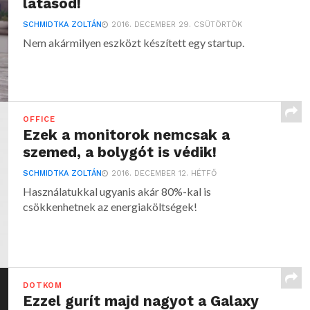
látásod!
SCHMIDTKA ZOLTÁN
2016. DECEMBER 29. CSÜTÖRTÖK
Nem akármilyen eszközt készített egy startup.
OFFICE
Ezek a monitorok nemcsak a
szemed, a bolygót is védik!
SCHMIDTKA ZOLTÁN
2016. DECEMBER 12. HÉTFŐ
Használatukkal ugyanis akár 80%-kal is
csökkenhetnek az energiaköltségek!
DOTKOM
Ezzel gurít majd nagyot a Galaxy