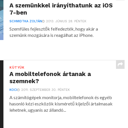
A szemünkkel irányíthatunk az iOS
7-ben
SCHMIDTKA ZOLTÁN
2013. JÚNIUS 28. PÉNTEK
Szemfüles fejlesztők felfedezték, hogy akár a
szemünk mozgására is reagálhat az iPhone.
KÜTYÜK
A mobiltelefonok ártanak a
szemnek?
KOCI
2011. SZEPTEMBER 30. PÉNTEK
A számítógépek monitorja, mobiltelefonok és egyéb
hasonló kézi eszközök kisméretű kijelzői ártalmasak
lehetnek, ugyanis az állandó...