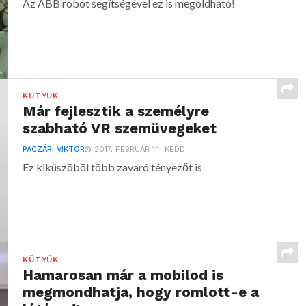
Az ABB robot segítségével ez is megoldható!
KÜTYÜK
Már fejlesztik a személyre
szabható VR szemüvegeket
PACZÁRI VIKTOR
2017. FEBRUÁR 14. KEDD
Ez kiküszöböl több zavaró tényezőt is
KÜTYÜK
Hamarosan már a mobilod is
megmondhatja, hogy romlott-e a