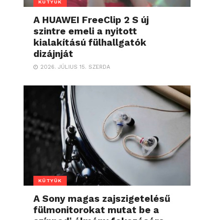
KÜTYÜK
A HUAWEI FreeClip 2 S új
szintre emeli a nyitott
kialakítású fülhallgatók
dizájnját
2026. JÚLIUS 15. SZERDA
KÜTYÜK
A Sony magas zajszigetelésű
fülmonitorokat mutat be a