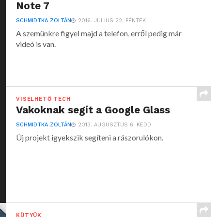
Note 7
SCHMIDTKA ZOLTÁN
2016. JÚLIUS 22. PÉNTEK
A szemünkre figyel majd a telefon, erről pedig már
videó is van.
VISELHETŐ TECH
Vakoknak segít a Google Glass
SCHMIDTKA ZOLTÁN
2013. AUGUSZTUS 6. KEDD
Új projekt igyekszik segíteni a rászorulókon.
KÜTYÜK