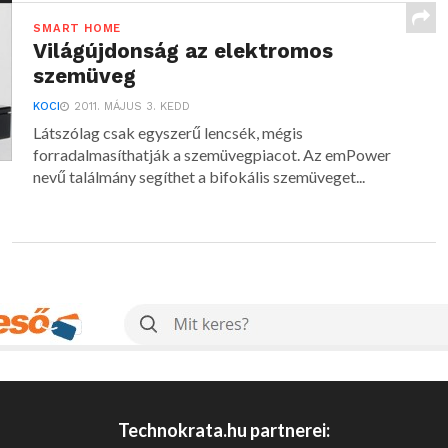
SMART HOME
Világújdonság az elektromos
szemüveg
KOCI
2011. MÁJUS 3. KEDD
Látszólag csak egyszerű lencsék, mégis
forradalmasíthatják a szemüvegpiacot. Az emPower
nevű találmány segíthet a bifokális szemüveget...
Technokrata.hu partnerei: