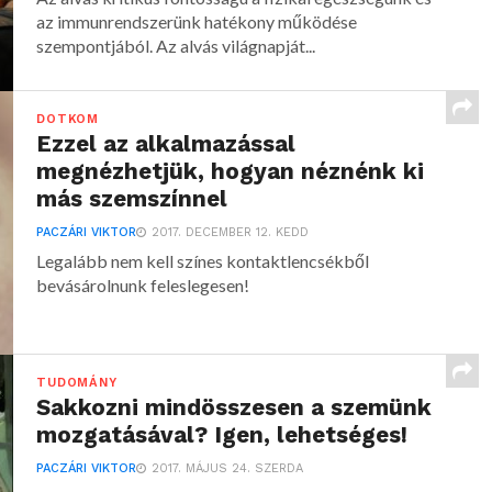
az immunrendszerünk hatékony működése
szempontjából. Az alvás világnapját...
DOTKOM
Ezzel az alkalmazással
megnézhetjük, hogyan néznénk ki
más szemszínnel
PACZÁRI VIKTOR
2017. DECEMBER 12. KEDD
Legalább nem kell színes kontaktlencsékből
bevásárolnunk feleslegesen!
TUDOMÁNY
Sakkozni mindösszesen a szemünk
mozgatásával? Igen, lehetséges!
PACZÁRI VIKTOR
2017. MÁJUS 24. SZERDA