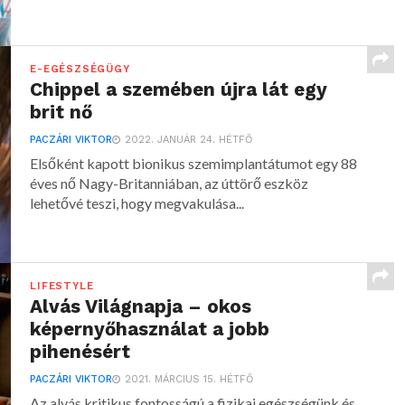
E-EGÉSZSÉGÜGY
Chippel a szemében újra lát egy
brit nő
PACZÁRI VIKTOR
2022. JANUÁR 24. HÉTFŐ
Elsőként kapott bionikus szemimplantátumot egy 88
éves nő Nagy-Britanniában, az úttörő eszköz
lehetővé teszi, hogy megvakulása...
LIFESTYLE
Alvás Világnapja – okos
képernyőhasználat a jobb
pihenésért
PACZÁRI VIKTOR
2021. MÁRCIUS 15. HÉTFŐ
Az alvás kritikus fontosságú a fizikai egészségünk és