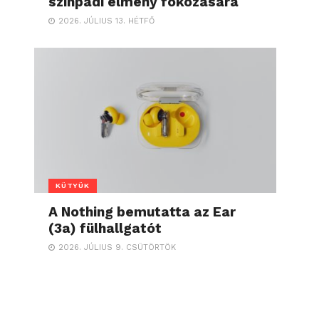
színpadi élmény fokozására
2026. JÚLIUS 13. HÉTFŐ
KÜTYÜK
A Nothing bemutatta az Ear
(3a) fülhallgatót
2026. JÚLIUS 9. CSÜTÖRTÖK