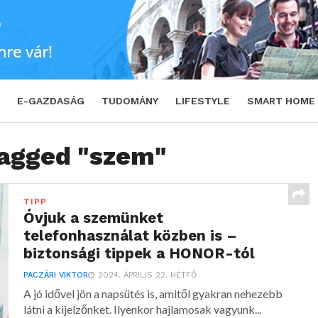
E-GAZDASÁG
TUDOMÁNY
LIFESTYLE
SMART HOME
tagged "szem"
TIPP
Óvjuk a szemünket
telefonhasználat közben is –
biztonsági tippek a HONOR-tól
PACZÁRI VIKTOR
2024. ÁPRILIS 22. HÉTFŐ
A jó idővel jön a napsütés is, amitől gyakran nehezebb
látni a kijelzőnket. Ilyenkor hajlamosak vagyunk...