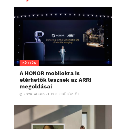
KÜTYÜK
A HONOR mobilokra is
elérhetők lesznek az ARRI
megoldásai
2026. AUGUSZTUS 6. CSÜTÖRTÖK