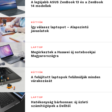
A legújabb ASUS ZenBook 13 és a ZenBook
14 modellek
KÜTYÜK
Így válassz laptopot – Alapszintű
javaslatok
LAPTOP
Megérkeztek a Huawei új notebookjai
Magyarországra
KÜTYÜK
A felújított laptopok felülmúlják minden
várakozását
LAPTOP
Hatékonyság bárhonnan: új üzleti
számítógépek a Delltől