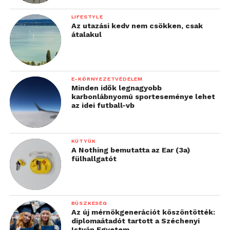
LIFESTYLE
Az utazási kedv nem csökken, csak
átalakul
E-KÖRNYEZETVÉDELEM
Minden idők legnagyobb
karbonlábnyomú sporteseménye lehet
az idei futball-vb
KÜTYÜK
A Nothing bemutatta az Ear (3a)
fülhallgatót
BÜSZKESÉG
Az új mérnökgenerációt köszöntötték:
diplomaátadót tartott a Széchenyi
István Egyetem