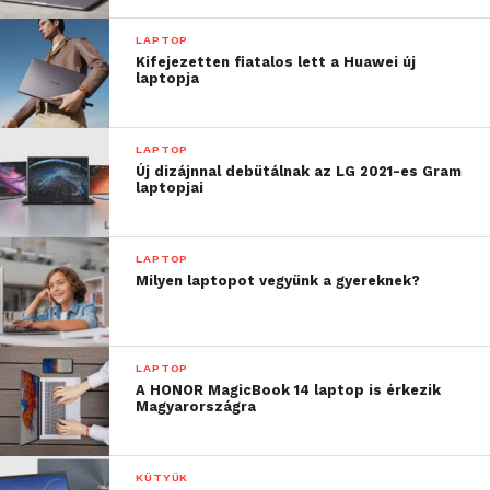
LAPTOP
Kifejezetten fiatalos lett a Huawei új
laptopja
LAPTOP
Új dizájnnal debütálnak az LG 2021-es Gram
laptopjai
LAPTOP
Milyen laptopot vegyünk a gyereknek?
LAPTOP
A HONOR MagicBook 14 laptop is érkezik
Magyarországra
KÜTYÜK