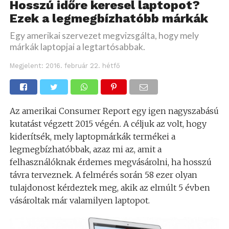
Hosszú időre keresel laptopot?
Ezek a legmegbízhatóbb márkák
Egy amerikai szervezet megvizsgálta, hogy mely
márkák laptopjai a legtartósabbak.
Megjelent:
2016. február 22. hétfő
Az amerikai Consumer Report egy igen nagyszabású
kutatást végzett 2015 végén. A céljuk az volt, hogy
kiderítsék, mely laptopmárkák termékei a
legmegbízhatóbbak, azaz mi az, amit a
felhasználóknak érdemes megvásárolni, ha hosszú
távra terveznek. A felmérés során 58 ezer olyan
tulajdonost kérdeztek meg, akik az elmúlt 5 évben
vásároltak már valamilyen laptopot.