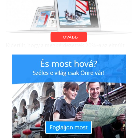
TOVÁBB
Kiderült, hogy a megkérdezettek 20%-a az elmúlt
három évben már vitte valamilyen oknál fogva
szervizbe a készülékét. Csalódást keltő, hogy az
olyan, hazánkban is nagy népszerűségnek örvendő
márkák, mint a Dell, a HP, az Asus, az Acer, a Lenovo
és a Toshiba gépeinek körülbelül 18-19%-a
hibásodott meg három év alatt. Jobban jártak a
Samsung és Gateway tulajdonosok (ez utóbbi márka
az Acer leányvállalata, hazánkban kevésbé ismert)
hiszen az ő készülékeiknek csak a 16%-ánál
mutatkozott valamilyen hiba. A legjobban az Apple
felhasználók örülhetnek, a kaliforniai vállalat
laptopjainak ugyanis életük első három évében