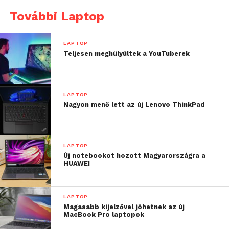
További Laptop
LAPTOP
Teljesen meghülyültek a YouTuberek
Nem úgy tűnik azonban, hogy ez a felhasználókat
annyira zavarná, a felmérésben ugyanis azt is
megkérdezték, hogy ki mennyire elégedett a
készülékkel. Megdöbbentő, hogy míg az Apple
LAPTOP
Nagyon menő lett az új Lenovo ThinkPad
felhasználók 71%-a nyilatkozott pozitívan a
számítógépéről, addig ugyanez az arány a többi PC
esetén csak 28%.
LAPTOP
Forrás:
HVG
Új notebookot hozott Magyarországra a
HUAWEI
LAPTOP
Magasabb kijelzővel jöhetnek az új
MacBook Pro laptopok