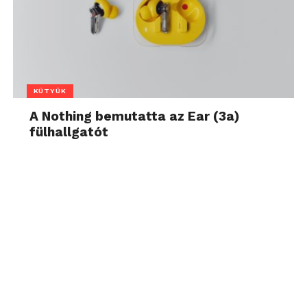
KÜTYÜK
A Nothing bemutatta az Ear (3a)
fülhallgatót