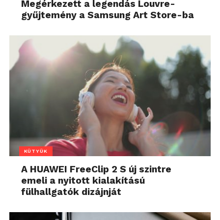
Megérkezett a legendás Louvre-
gyűjtemény a Samsung Art Store-ba
KÜTYÜK
A HUAWEI FreeClip 2 S új szintre
emeli a nyitott kialakítású
fülhallgatók dizájnját