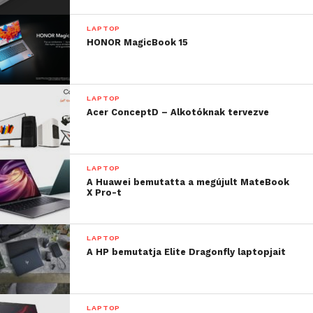
LAPTOP
HONOR MagicBook 15
LAPTOP
Acer ConceptD – Alkotóknak tervezve
LAPTOP
A Huawei bemutatta a megújult MateBook
X Pro-t
LAPTOP
A HP bemutatja Elite Dragonfly laptopjait
LAPTOP