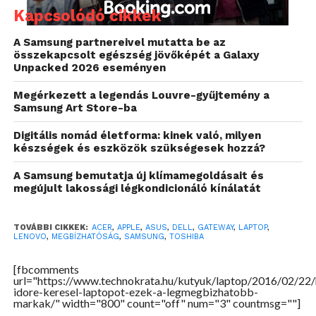
Kapcsolódó cikkek
mindössze a 10%-a hibásodott meg.
A Samsung partnereivel mutatta be az
A MacBook családon belül az Air bizonyult a
összekapcsolt egészség jövőképét a Galaxy
legmegbízhatóbbnak, ezeknél 7%-os a hibaarány.
Unpacked 2026 eseményen
Üröm az örömben, hogy a Consumer Reports
Megérkezett a legendás Louvre-gyűjtemény a
szerint az Apple modelljeinek az iparág többi
Samsung Art Store-ba
tagjánál drágább a javíttatása, azaz bár ritkábban van
Digitális nomád életforma: kinek való, milyen
gond a modellekkel, a hiba megoldása mégis több
készségek és eszközök szükségesek hozzá?
pénzt igényel majd.
A Samsung bemutatja új klímamegoldásait és
megújult lakossági légkondicionáló kínálatát
TOVÁBBI CIKKEK:
ACER
,
APPLE
,
ASUS
,
DELL
,
GATEWAY
,
LAPTOP
,
LENOVO
,
MEGBÍZHATÓSÁG
,
SAMSUNG
,
TOSHIBA
[fbcomments
url="https://www.technokrata.hu/kutyuk/laptop/2016/02/22/
idore-keresel-laptopot-ezek-a-legmegbizhatobb-
markak/" width="800" count="off" num="3" countmsg=""]