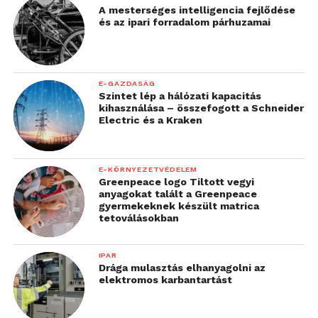
A mesterséges intelligencia fejlődése
és az ipari forradalom párhuzamai
E-GAZDASÁG
Szintet lép a hálózati kapacitás
kihasználása – összefogott a Schneider
Electric és a Kraken
E-KÖRNYEZETVÉDELEM
Greenpeace logo Tiltott vegyi
anyagokat talált a Greenpeace
gyermekeknek készült matrica
tetoválásokban
IPAR
Drága mulasztás elhanyagolni az
elektromos karbantartást