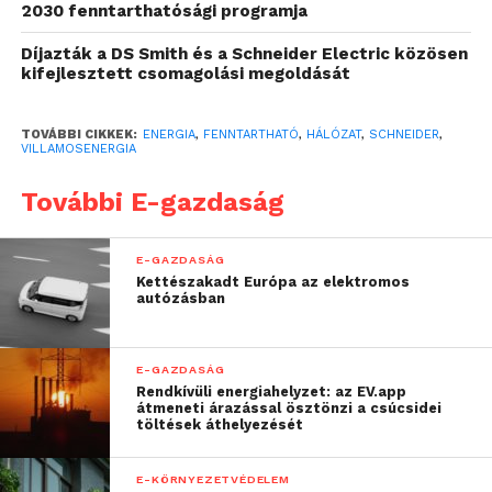
gyorsabban kapcsolódhassanak a hálózatokhoz. A
2030 fenntarthatósági programja
két vállalat által kínált megoldások alkalmazása
Díjazták a DS Smith és a Schneider Electric közösen
lehetővé teszi a drága hálózati fejlesztések
kifejlesztett csomagolási megoldását
elhalasztását, csökkentve ezáltal a
rendszerköltségeket, így elkerülhetővé teszi az
TOVÁBBI CIKKEK:
ENERGIA
,
FENNTARTHATÓ
,
HÁLÓZAT
,
SCHNEIDER
,
áremelést a lakossági fogyasztók és az ipar felé, és
VILLAMOSENERGIA
támogatja a növekedést, valamint felgyorsítja az
További E-gazdaság
energiaátmenetet.
A Schneider Electric és a Kraken összefogása
E-GAZDASÁG
lehetővé teszi a háztartások és a vállalkozások
Kettészakadt Európa az elektromos
autózásban
számára, hogy hozzájáruljanak egy rugalmasabb és
hatékonyabb villamosenergia-rendszer
megvalósításához. A villamosenergia-igény
E-GAZDASÁG
elektromos járművek, otthoni energiatárolók,
Rendkívüli energiahelyzet: az EV.app
átmeneti árazással ösztönzi a csúcsidei
napenergia-rendszerek, ipari szereplők és közüzemi
töltések áthelyezését
méretű energiaforrások közötti elosztásának
optimalizálásával csökkenthetők a hálózati
E-KÖRNYEZETVÉDELEM