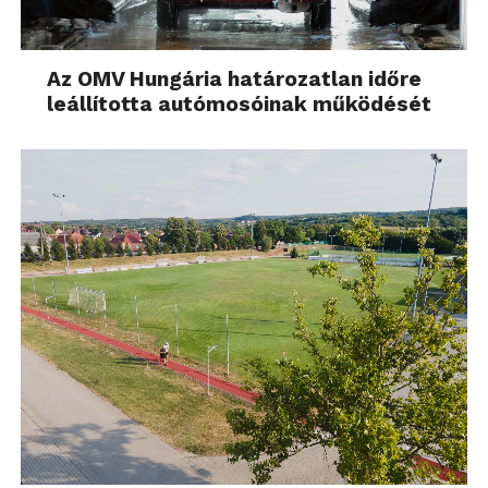
Az OMV Hungária határozatlan időre
leállította autómosóinak működését