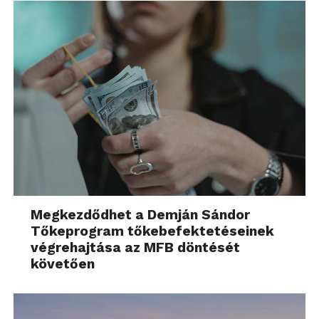
Megkezdődhet a Demján Sándor
Tőkeprogram tőkebefektetéseinek
végrehajtása az MFB döntését
követően