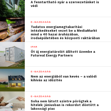
torlódások, valós időben lehet egyensúlyban tartani
A fenntartható nyár a szervezetünket is
védi
a hálózatot és lehet értéket teremteni az egész
energiarendszerben. Elemzői becslés szerint, ha
csak az iparban és a kereskedelmi szektorban
E-GAZDASÁG
sikerül növelni a keresleti oldali rugalmasságot, az
Tudatos energiamegtakarítási
intézkedéseket vezet be a MediaMarkt
éves szinten akár ezermilliárd dollárt is érhet.
mind a 40 hazai áruházában,
irodaépületében és központi raktárában
Az áramigény növekedésével egyre sürgetőbbé válik
IPAR
a rugalmasság fokozása. Csak az adatközpontok
Öt új energiatárolót állított üzembe a
Futureal Energy Partners
áramigénye 2024-ben elérte a 415 TWh-t, és ez a
szám 2030-ra várhatóan megduplázódik. Ezen felül a
hálózatok súlyos túlterheléssel küzdenek, mivel a
E-GAZDASÁG
hálózatüzemeltetőknek gyakran nem áll
Nem az energiából van kevés – a valódi
kihívás az időzítés
rendelkezésükre valós idejű információ a hálózat
állapotáról. Az erre a problémára adott hagyományos
megoldások tőkeigényes, hosszú átfutási idővel járó
E-GAZDASÁG
infrastruktúra-fejlesztésekre támaszkodnak. Ez a
Soha nem látott szintre pörögtek a
hitelek: júniusban is rekordot döntött a
patthelyzet pedig késlelteti a hálózati
lakossági piac