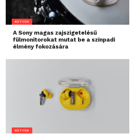
KÜTYÜK
A Sony magas zajszigetelésű
fülmonitorokat mutat be a színpadi
élmény fokozására
KÜTYÜK