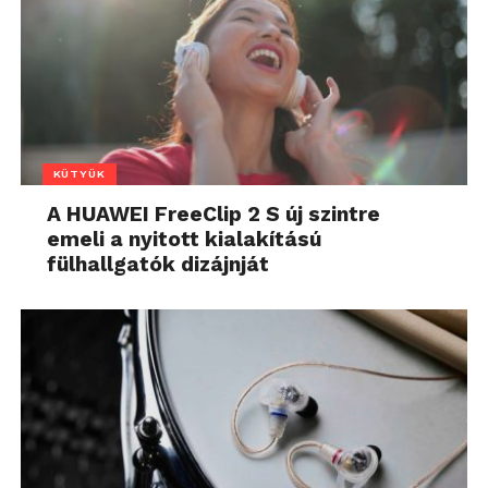
KÜTYÜK
A HUAWEI FreeClip 2 S új szintre
emeli a nyitott kialakítású
fülhallgatók dizájnját