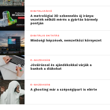
energiaellátást. A
mesterséges intelligencia
DIGITALIZÁCIÓ
A metrológiai 3D szkennelés új iránya:
nem csupán a keresletet
vezeték nélküli mérés a gyártás bármely
pontján
növeli – forradalmasítja
azt is, hogy mekkora
DIGITÁLIS OKTATÁS
Minőségi képzések, nemzetközi környezet
kapacitást tudunk
kihozni a már meglévő
hálózatból. Mi ezt a
E-GAZDASÁG
Jóváírással és ajándékokkal várják a
képességet nagy
bankok a diákokat
léptékben hasznosítjuk,
hogy felpörgessük a
E-GAZDASÁG
A ghosting már a szépségipart is elérte
hálózati csatlakozásokat
és bővítsük a
rendelkezésre álló