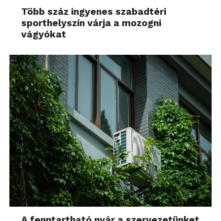
Több száz ingyenes szabadtéri
sporthelyszín várja a mozogni
vágyókat
A fenntartható nyár a szervezetünket