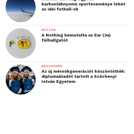
karbonlábnyomú sporteseménye lehet
az idei futball-vb
KÜTYÜK
A Nothing bemutatta az Ear (3a)
fülhallgatót
BÜSZKESÉG
Az új mérnökgenerációt köszöntötték:
diplomaátadót tartott a Széchenyi
István Egyetem