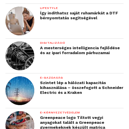
a Schneider Electric
LIFESTYLE
platform-megközelítését
Így indíthatsz saját ruhamárkát a DTF
bérnyomtatás segítségével
ötvözzük olyan
partnerekkel, mint a
Kraken, segíthetünk az
DIGITALIZÁCIÓ
A mesterséges intelligencia fejlődése
ügyfeleknek a meglévő
és az ipari forradalom párhuzamai
eszközeik maximális
kihasználásában, a
komplexitás
E-GAZDASÁG
Szintet lép a hálózati kapacitás
csökkentésében, az új
kihasználása – összefogott a Schneider
Electric és a Kraken
képességek gyorsabb
bevezetésében, a rejtett
E-KÖRNYEZETVÉDELEM
kapacitások
Greenpeace logo Tiltott vegyi
anyagokat talált a Greenpeace
felszabadításában és
gyermekeknek készült matrica