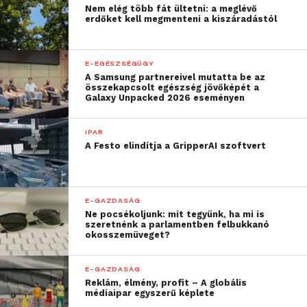
Nem elég több fát ültetni: a meglévő
hőszivattyúkat, aminek köszönhetően pontos képet
erdőket kell megmenteni a kiszáradástól
lehet alkotni a helyi, kisfeszültségű hálózatról. A
Kraken ezeket az eszközöket összehangolja a
E-EGÉSZSÉGÜGY
közüzemi méretű tárolókapacitásokkal, áramtermelő
A Samsung partnereivel mutatta be az
berendezésekkel és ipari terheléssel, hogy lehetővé
összekapcsolt egészség jövőképét a
Galaxy Unpacked 2026 eseményen
tegye a fogyasztás valós időben történő átirányítását
és a hálózat egyensúlyban tartását.
IPAR
A Festo elindítja a GripperAI szoftvert
„A Kraken számára
egyértelmű: az, hogy
milyen gyorsan leszünk
E-GAZDASÁG
Ne pocsékoljunk: mit tegyünk, ha mi is
rugalmasak,
szeretnénk a parlamentben felbukkanó
okosszemüveget?
meghatározza, hogy
milyen gyorsan tudjuk
E-GAZDASÁG
Reklám, élmény, profit – A globális
biztosítani az
médiaipar egyszerű képlete