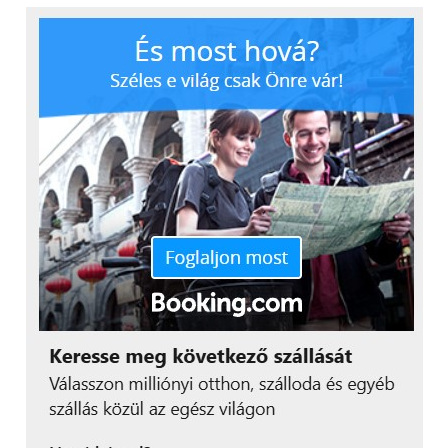
energia mennyiségét. A
Schneider Electric-kel
közösen egy
rugalmasabb,
megfizethetőbb és
tisztább energiarendszert
építünk – a fogyasztók és
a bolygó érdekében”
– mondta el Amir Orad, a Kraken vezérigazgatója.
„A közműszolgáltatók és
a hálózatüzemeltetők
komoly nyomás alatt