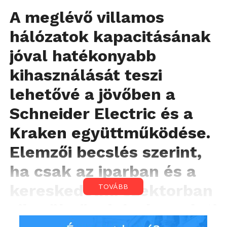
A meglévő villamos
hálózatok kapacitásának
jóval hatékonyabb
kihasználását teszi
lehetővé a jövőben a
Schneider Electric és a
Kraken együttműködése.
Elemzői becslés szerint,
ha csak az iparban és a
kereskedelmi szektorban
TOVÁBB
sikerül növelni a keresleti