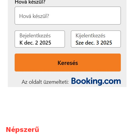
állnak, hogy fenntartsák
a megbízhatóságot,
reagáljanak a változó
keresletre és jobb adatok
alapján hozzanak jobb
döntéseket, miközben
elöregedő
infrastruktúrával
dolgoznak. Célunk egy
zökkenőmentesen
működő, interoperábilis
energiarendszer
létrehozása. Azáltal, hogy
Népszerű