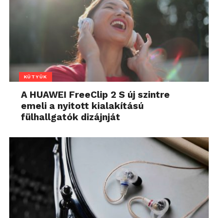
KÜTYÜK
A HUAWEI FreeClip 2 S új szintre
emeli a nyitott kialakítású
fülhallgatók dizájnját