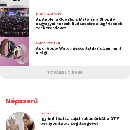
DIGITALIZÁCIÓ
Az Apple, a Google, a Meta és a Shopify
nagyágyúi hozzák Budapestre a legfrissebb
tech trendeket
SMARTWATCH
Az új Apple Watch gyakorlatilag olyan, mint
a régi
TOVÁBBI CIKKEK
Népszerű
LIFESTYLE
Így indíthatsz saját ruhamárkát a DTF
bérnyomtatás segítségével