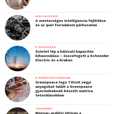
DIGITALIZÁCIÓ
A mesterséges intelligencia fejlődése
és az ipari forradalom párhuzamai
E-GAZDASÁG
Szintet lép a hálózati kapacitás
kihasználása – összefogott a Schneider
Electric és a Kraken
E-KÖRNYEZETVÉDELEM
Greenpeace logo Tiltott vegyi
anyagokat talált a Greenpeace
gyermekeknek készült matrica
tetoválásokban
TUDOMÁNY
Magyar–erdélyi áttörés a