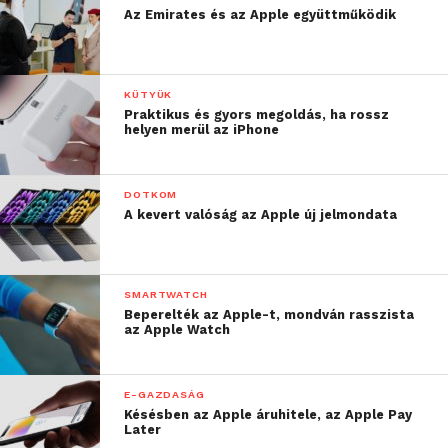
Az Emirates és az Apple együttműködik
KÜTYÜK
Praktikus és gyors megoldás, ha rossz
helyen merül az iPhone
DOTKOM
A kevert valóság az Apple új jelmondata
SMARTWATCH
Beperelték az Apple-t, mondván rasszista
az Apple Watch
E-GAZDASÁG
Késésben az Apple áruhitele, az Apple Pay
Later