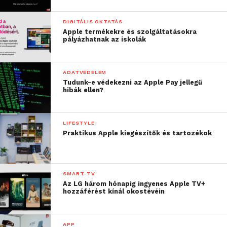
DIGITÁLIS OKTATÁS
Apple termékekre és szolgáltatásokra
pályázhatnak az iskolák
ADATVÉDELEM
Tudunk-e védekezni az Apple Pay jellegű
hibák ellen?
LIFESTYLE
Praktikus Apple kiegészítők és tartozékok
SMART-TV
Az LG három hónapig ingyenes Apple TV+
hozzáférést kínál okostévéin
APP