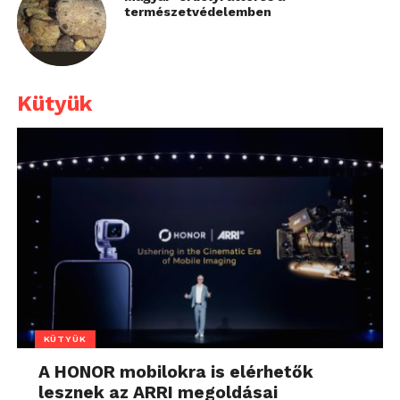
természetvédelemben
Kütyük
KÜTYÜK
A HONOR mobilokra is elérhetők
lesznek az ARRI megoldásai