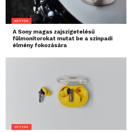
KÜTYÜK
A Sony magas zajszigetelésű
fülmonitorokat mutat be a színpadi
élmény fokozására
KÜTYÜK