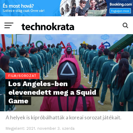
FILM/SOROZAT
Los Angeles-ben
elevenedett meg a Squid
Game
A helyek is kipróbálhatták a koreai sorozat játékait.
Megjelent:
2021. november 3. szerda