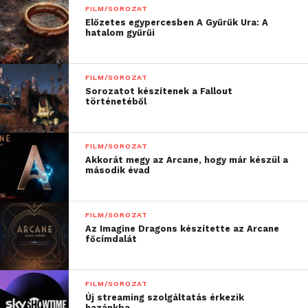
FILM/SOROZAT
Előzetes egypercesben A Gyűrűk Ura: A
hatalom gyűrűi
FILM/SOROZAT
Sorozatot készítenek a Fallout
történetéből
FILM/SOROZAT
Akkorát megy az Arcane, hogy már készül a
második évad
FILM/SOROZAT
Az Imagine Dragons készítette az Arcane
főcímdalát
FILM/SOROZAT
Új streaming szolgáltatás érkezik
hazánkba