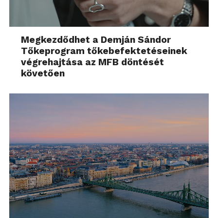
Megkezdődhet a Demján Sándor
Tőkeprogram tőkebefektetéseinek
végrehajtása az MFB döntését
követően