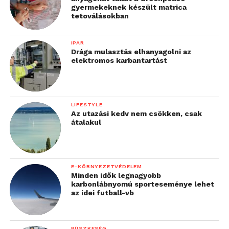
gyermekeknek készült matrica
tetoválásokban
IPAR
Drága mulasztás elhanyagolni az
elektromos karbantartást
LIFESTYLE
Az utazási kedv nem csökken, csak
átalakul
E-KÖRNYEZETVÉDELEM
Minden idők legnagyobb
karbonlábnyomú sporteseménye lehet
az idei futball-vb
BÜSZKESÉG