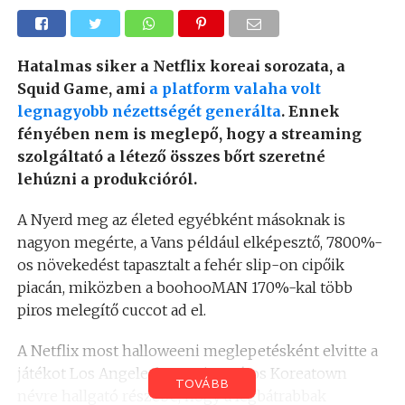
Hatalmas siker a Netflix koreai sorozata, a
Squid Game, ami
a platform valaha volt
legnagyobb nézettségét generálta
. Ennek
fényében nem is meglepő, hogy a streaming
szolgáltató a létező összes bőrt szeretné
lehúzni a produkcióról.
A Nyerd meg az életed egyébként másoknak is
nagyon megérte, a Vans például elképesztő, 7800%-
os növekedést tapasztalt a fehér slip-on cipőik
piacán, miközben a boohooMAN 170%-kal több
piros melegítő cuccot ad el.
A Netflix most halloweeni meglepetésként elvitte a
játékot Los Angelesbe, ott is a város Koreatown
TOVÁBB
névre hallgató részébe, hogy a legbátrabbak