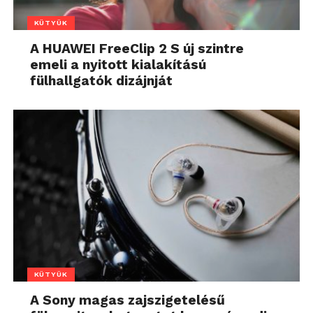
KÜTYÜK
A HUAWEI FreeClip 2 S új szintre
emeli a nyitott kialakítású
fülhallgatók dizájnját
KÜTYÜK
A Sony magas zajszigetelésű