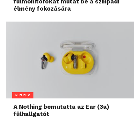
fülmonitorokat mutat be a színpadi
élmény fokozására
KÜTYÜK
A Nothing bemutatta az Ear (3a)
fülhallgatót