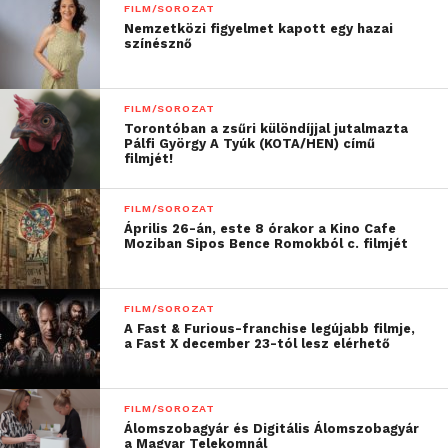
FILM/SOROZAT
Nemzetközi figyelmet kapott egy hazai
színésznő
FILM/SOROZAT
Torontóban a zsűri különdíjjal jutalmazta
Pálfi György A Tyúk (KOTA/HEN) című
filmjét!
FILM/SOROZAT
Április 26-án, este 8 órakor a Kino Cafe
Moziban Sipos Bence Romokból c. filmjét
FILM/SOROZAT
A Fast & Furious-franchise legújabb filmje,
a Fast X december 23-tól lesz elérhető
FILM/SOROZAT
Álomszobagyár és Digitális Álomszobagyár
a Magyar Telekomnál