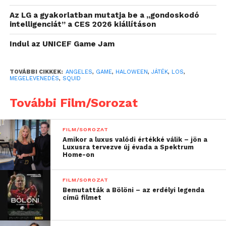
October 30, 2021
Az LG a gyakorlatban mutatja be a „gondoskodó
intelligenciát” a CES 2026 kiállításon
A Netflix odafigyelt, hogy mindenki valamilyen
szuvenírrel távozzon a helyszínről, ahol a sorozatból
Indul az UNICEF Game Jam
ismert ágyak, falfestések, játékok, regisztrációs
folyamat és még sok más elem látható és
TOVÁBBI CIKKEK:
ANGELES
,
GAME
,
HALOWEEN
,
JÁTÉK
,
LOS
,
MEGELEVENEDÉS
,
SQUID
kipróbálható volt. Az eseményt természetesen
ugyan olyan személyzet irányította mint a
További Film/Sorozat
műsorban. Ha te is szereted a sorozatot,
ezekre a
figurákra mindenképp érdemes odafigyelned
.
FILM/SOROZAT
Amikor a luxus valódi értékké válik – jön a
Forrás:
Gamestar
Luxusra tervezve új évada a Spektrum
Home-on
FILM/SOROZAT
Bemutatták a Bölöni – az erdélyi legenda
című filmet