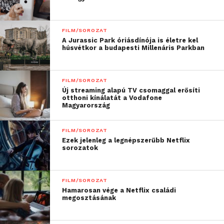
FILM/SOROZAT
A Jurassic Park óriásdínója is életre kel
húsvétkor a budapesti Millenáris Parkban
FILM/SOROZAT
Új streaming alapú TV csomaggal erősíti
otthoni kínálatát a Vodafone
Magyarország
FILM/SOROZAT
Ezek jelenleg a legnépszerűbb Netflix
sorozatok
FILM/SOROZAT
Hamarosan vége a Netflix családi
megosztásának