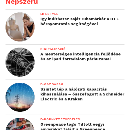
Népszerű
LIFESTYLE
Így indíthatsz saját ruhamárkát a DTF
bérnyomtatás segítségével
DIGITALIZÁCIÓ
A mesterséges intelligencia fejlődése
és az ipari forradalom párhuzamai
E-GAZDASÁG
Szintet lép a hálózati kapacitás
kihasználása – összefogott a Schneider
Electric és a Kraken
E-KÖRNYEZETVÉDELEM
Greenpeace logo Tiltott vegyi
anyagokat talált a Greenpeace