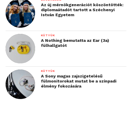
Az új mérnökgenerációt köszöntötték:
diplomaátadót tartott a Széchenyi
István Egyetem
KÜTYÜK
A Nothing bemutatta az Ear (3a)
fülhallgatót
KÜTYÜK
A Sony magas zajszigetelésű
fülmonitorokat mutat be a színpadi
élmény fokozására