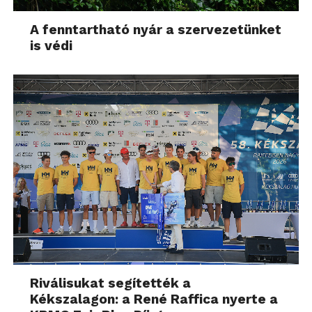
A fenntartható nyár a szervezetünket
is védi
Riválisukat segítették a
Kékszalagon: a René Raffica nyerte a