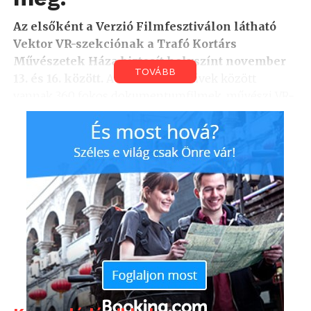
Az elsőként a Verzió Filmfesztiválon látható
Vektor VR-szekciónak a Trafó Kortárs
Művészetek Háza biztosít helyszínt november
TOVÁBB
13. és 16. között.
A bemutatott művek között
vannak 360 fokos dokumentumfilmek, művészi VR-
élmények és immerzív újságírói projektek is. A VR
projekteket angol nyelven, illetve eredeti nyelven
angol felirattal vetítik.
A Virtuális Valóság egyedülálló és érzékletes utakon
von be minket különböző szereplők és történetek
világába. A történet középpontjába kerülve annak
aktív résztvevőjévé válunk a megszokott passzív
megfigyelés helyett. A Vektor szekció válogatásán
keresztül megismerhetjük, hogy az alkotók miként
használják a médiumot és nyitnak új lehetőségeket a
minket körülvevő világ megismeréséhez.