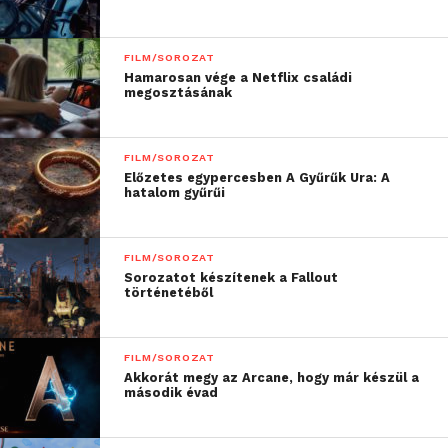
programja
ITT
érhető el.
A programot VR alkotókkal és immerzív
FILM/SOROZAT
Hamarosan vége a Netflix családi
médiaszakértőkkel szervezett beszélgetések egészítik
megosztásának
ki. A
VR Talks
sorozatban téma lesz a
VR és a valóság
dokumentálásának kortárs problematikája, a virtuális
és valódi erőszak, a női VR alkotók jelenléte, a VR
FILM/SOROZAT
Előzetes egypercesben A Gyűrűk Ura: A
színházi alkalmazása
. A részletes program napi
hatalom gyűrűi
bontása
ITT
érhető el.
FILM/SOROZAT
A Vektor VR kiemelt támogatója a
Sorozatot készítenek a Fallout
történetéből
budapesti
PlayVR
szórakoztatóközpont.
FILM/SOROZAT
Akkorát megy az Arcane, hogy már készül a
második évad