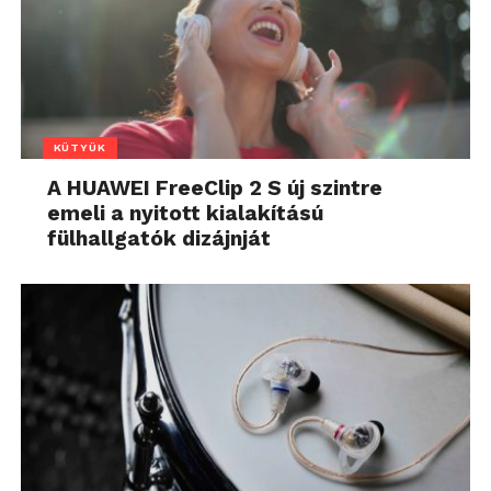
KÜTYÜK
A HUAWEI FreeClip 2 S új szintre
emeli a nyitott kialakítású
fülhallgatók dizájnját