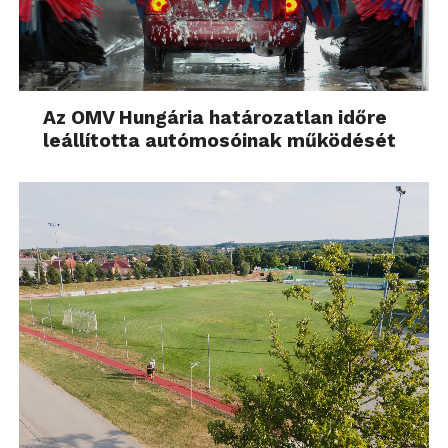
Az OMV Hungária határozatlan időre
leállította autómosóinak működését