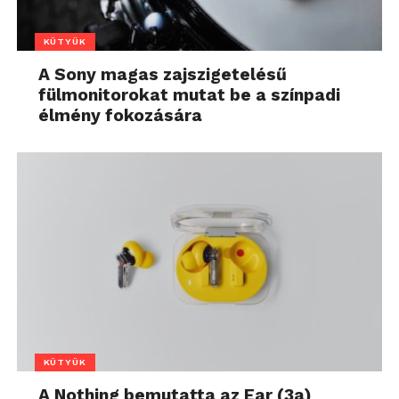
KÜTYÜK
A Sony magas zajszigetelésű
fülmonitorokat mutat be a színpadi
élmény fokozására
KÜTYÜK
A Nothing bemutatta az Ear (3a)