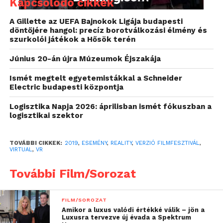
Kapcsolódó cikkek
A Gillette az UEFA Bajnokok Ligája budapesti
döntőjére hangol: precíz borotválkozási élmény és
szurkolói játékok a Hősök terén
Június 20-án újra Múzeumok Éjszakája
Ismét megtelt egyetemistákkal a Schneider
Electric budapesti központja
Logisztika Napja 2026: áprilisban ismét fókuszban a
logisztikai szektor
TOVÁBBI CIKKEK:
2019
,
ESEMÉNY
,
REALITY
,
VERZIÓ FILMFESZTIVÁL
,
VIRTUAL
,
VR
Mika Johnson
Metamorphosis VR (Átváltozás
További Film/Sorozat
VR)
című alkotása Kafka klasszikus művének
világába vezet be, a nézőnek egy új megközelítést
ajánlva fel adaptációról, környezetről és
FILM/SOROZAT
lehetőségekről. A
-22.7°C
című VR filmben Grönland
Amikor a luxus valódi értékké válik – jön a
Luxusra tervezve új évada a Spektrum