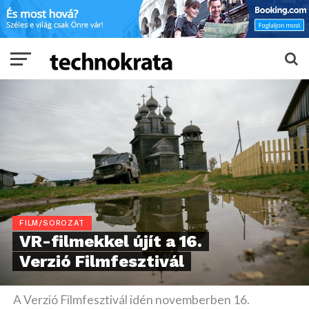
FILM/SOROZAT
VR-filmekkel újít a 16.
Verzió Filmfesztivál
A Verzió Filmfesztivál idén novemberben 16.