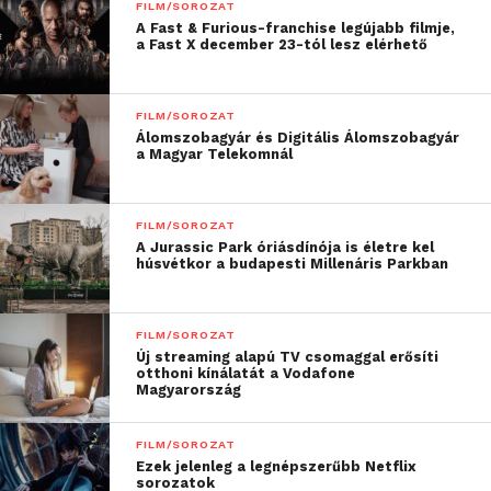
FILM/SOROZAT
természetesség és a tervezettség, a misztérium és a
A Fast & Furious-franchise legújabb filmje,
a Fast X december 23-tól lesz elérhető
realitás ötvöződnek egy gyógyító szent hatalmának
megtapasztalása révén. A
Lake Baikal (Bajkál-
tó)
csodálatos tájakra repít minket, ahol az emberek
FILM/SOROZAT
szellemi hagyományaikat
követve élnek a Földön
Álomszobagyár és Digitális Álomszobagyár
a Magyar Telekomnál
található legmélyebb tó közelében.
The Real Thing (Igazi
másolat)
Kína „utánzatvárosainak” mindennapjait mutatja
be, amelyek híres városok ikonikus épületeit imitálva
FILM/SOROZAT
épültek fel.
A Jurassic Park óriásdínója is életre kel
húsvétkor a budapesti Millenáris Parkban
Az
Uncapitals: Pomors in 360 (Vorzogori
körpanoráma)
című műben személyes perspektívából
FILM/SOROZAT
vehetünk szemügyre egy időtlen helyet, miközben
Új streaming alapú TV csomaggal erősíti
megismerjük azt a lelkesedést és elhivatottságot, amellyel
otthoni kínálatát a Vodafone
Magyarország
hétköznapi emberek a kulturális örökség fennmaradása
felé fordulnak.
FILM/SOROZAT
Ezek jelenleg a legnépszerűbb Netflix
A kilenc filmből álló válogatás részletes
sorozatok