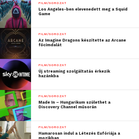
FILM/SOROZAT
Los Angeles-ben elevenedett meg a Squid
Game
FILM/SOROZAT
Az Imagine Dragons készítette az Arcane
főcímdalát
FILM/SOROZAT
Új streaming szolgáltatás érkezik
hazánkba
FILM/SOROZAT
Made In – Hungarikum születhet a
Discovery Channel műsorán
FILM/SOROZAT
Hamarosan indul a Létezés Eufóriája a
mozikban