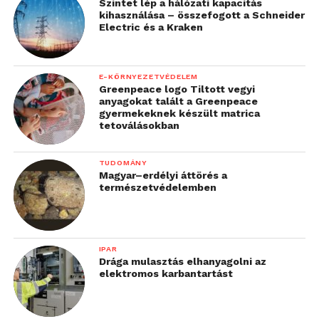
Szintet lép a hálózati kapacitás
kihasználása – összefogott a Schneider
Electric és a Kraken
E-KÖRNYEZETVÉDELEM
Greenpeace logo Tiltott vegyi
anyagokat talált a Greenpeace
gyermekeknek készült matrica
tetoválásokban
TUDOMÁNY
Magyar–erdélyi áttörés a
természetvédelemben
IPAR
Drága mulasztás elhanyagolni az
elektromos karbantartást