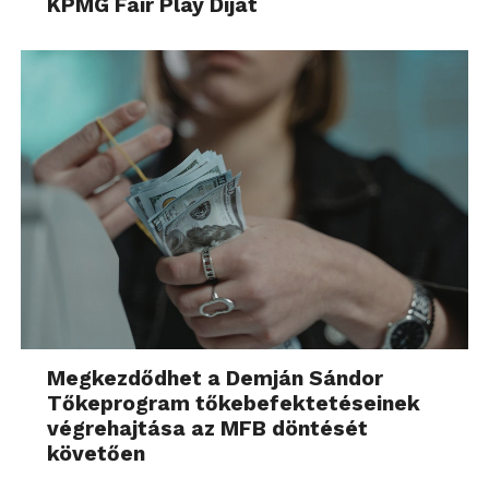
KPMG Fair Play Díjat
Megkezdődhet a Demján Sándor
Tőkeprogram tőkebefektetéseinek
végrehajtása az MFB döntését
követően