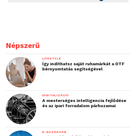
Népszerű
LIFESTYLE
Így indíthatsz saját ruhamárkát a DTF
bérnyomtatás segítségével
DIGITALIZÁCIÓ
A mesterséges intelligencia fejlődése
és az ipari forradalom párhuzamai
E-GAZDASÁG