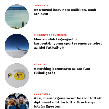
LIFESTYLE
Az utazási kedv nem csökken, csak
átalakul
E-KÖRNYEZETVÉDELEM
Minden idők legnagyobb
karbonlábnyomú sporteseménye lehet
az idei futball-vb
KÜTYÜK
A Nothing bemutatta az Ear (3a)
fülhallgatót
BÜSZKESÉG
Az új mérnökgenerációt köszöntötték:
diplomaátadót tartott a Széchenyi
István Egyetem