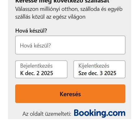
humor, az önirónia, a személyesség, valamint a
témák mély, több szempontú feldolgozása.