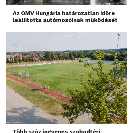
Az OMV Hungária határozatlan időre
leállította autómosóinak működését
Több száz ingyenes szabadtéri