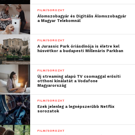
Párbeszédbe akartam
FILM/SOROZAT
Álomszobagyár és Digitális Álomszobagyár
hozni Éva traumáit egy
a Magyar Telekomnál
mai fiatallal. Hol vannak
a megértés, a
FILM/SOROZAT
A Jurassic Park óriásdínója is életre kel
kapcsolódás határai?
húsvétkor a budapesti Millenáris Parkban
Bele lehet-e bújni
egymás bőrébe? Lehet-e
FILM/SOROZAT
Új streaming alapú TV csomaggal erősíti
tanulni a múltból?
otthoni kínálatát a Vodafone
Magyarország
Életem
legmeghatározóbb
FILM/SOROZAT
Ezek jelenleg a legnépszerűbb Netflix
próbafolyamata volt –
sorozatok
ezen keresztül szól ez a
film a XX. századi
FILM/SOROZAT