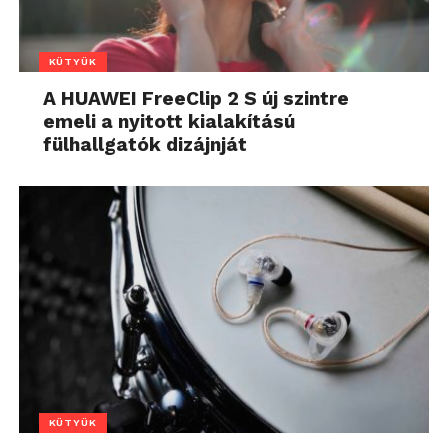
KÜTYÜK
A HUAWEI FreeClip 2 S új szintre
emeli a nyitott kialakítású
fülhallgatók dizájnját
KÜTYÜK