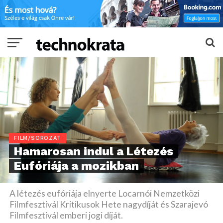
FILM/SOROZAT
Hamarosan indul a Létezés
Eufóriája a mozikban
A létezés eufóriája elnyerte Locarnói Nemzetközi
Filmfesztivál Kritikusok Hete nagydíját és Szarajevó
Filmfesztivál emberi jogi díját.