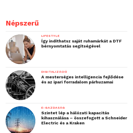
Népszerű
LIFESTYLE
Így indíthatsz saját ruhamárkát a DTF
bérnyomtatás segítségével
DIGITALIZÁCIÓ
A mesterséges intelligencia fejlődése
és az ipari forradalom párhuzamai
E-GAZDASÁG
Szintet lép a hálózati kapacitás
kihasználása – összefogott a Schneider
Electric és a Kraken