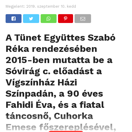
Megjelent:
2019. szeptember 10. kedd
A Tünet Együttes Szabó
Réka rendezésében
2015-ben mutatta be a
Sóvirág c. előadást a
Vígszínház Házi
Színpadán, a 90 éves
Fahidi Éva, és a fiatal
táncosnő, Cuhorka
Emese főszereplésével,