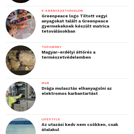
E-KÖRNYEZETVÉDELEM
Greenpeace logo Tiltott vegyi
anyagokat talált a Greenpeace
gyermekeknek készült matrica
tetoválásokban
TUDOMÁNY
Magyar–erdélyi áttörés a
természetvédelemben
IPAR
Drága mulasztás elhanyagolni az
elektromos karbantartást
LIFESTYLE
Az utazási kedv nem csökken, csak
átalakul