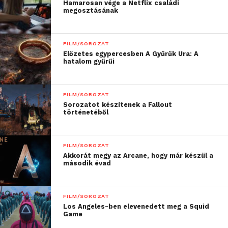
Hamarosan vége a Netflix családi
történelemről,
megosztásának
veszteségekről, a tánc
erejéről, az öregedő
FILM/SOROZAT
testről, a szerelemről,
Előzetes egypercesben A Gyűrűk Ura: A
hatalom gyűrűi
egy 60 éven átívelő
különleges kapcsolatról,
FILM/SOROZAT
és az élet elfelejtett
Sorozatot készítenek a Fallout
történetéből
értékéről.”
FILM/SOROZAT
Szabó Réka
Akkorát megy az Arcane, hogy már készül a
második évad
FILM/SOROZAT
Los Angeles-ben elevenedett meg a Squid
Game