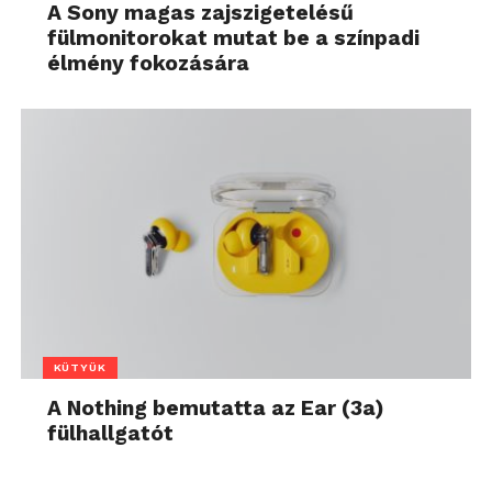
A Sony magas zajszigetelésű
fülmonitorokat mutat be a színpadi
élmény fokozására
KÜTYÜK
A Nothing bemutatta az Ear (3a)
fülhallgatót