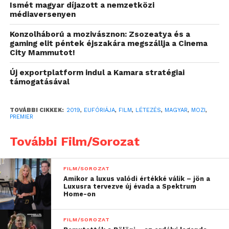
Ismét magyar díjazott a nemzetközi
médiaversenyen
Szinopszis:
Konzolháború a mozivásznon: Zsozeatya és a
gaming elit péntek éjszakára megszállja a Cinema
Fahidi Éva 20 évesen egyedül jött haza Auschwitz-
City Mammutot!
Birkenauból, ahol 49 családtagját ölték meg, köztük
anyját, apját és kishúgát.
Új exportplatform indul a Kamara stratégiai
támogatásával
90 évesen felkérést kap, hogy életében először
lépjen színpadra, és szerepeljen egy róla szóló
TOVÁBBI CIKKEK:
2019
,
EUFÓRIÁJA
,
FILM
,
LÉTEZÉS
,
MAGYAR
,
MOZI
,
PREMIER
táncszínházi előadásban. Réka, a rendező egy duettet
képzel el egy fiatal, nemzetközileg elismert
További Film/Sorozat
táncosnővel, Emesével. A darabban Éva és Emese
életét, kettejük testét szeretné párbeszédbe hozni.
FILM/SOROZAT
Amikor a luxus valódi értékké válik – jön a
Éva gondolkodás nélkül igent mond.
Luxusra tervezve új évada a Spektrum
Home-on
Három nő, három hónap – határátlépések sorozata.
Éva életének kulcspillanatai színházi jelenetekké
FILM/SOROZAT
sűrűsödnek, miközben a három nő között váratlan