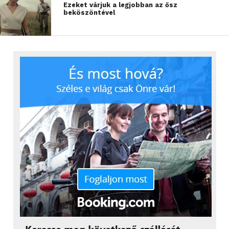
Ezeket várjuk a legjobban az ősz
beköszöntével
Rendezőről:
Szabó Réka – miközben a kortárs tánc határozta
meg az életét – az ELTE matematika és informatika
szakán diplomázott. Az egyetem elvégzése után
táncosként több magyar és külföldi koreográfussal
dolgozott együtt, miközben a Műszaki Egyetemen
matematikát tanított. 2002-ben alapította saját
társulatát, a Tünet Együttest – amely azóta
töretlenül meghatározó szereplője Magyarországon
a kortárs, független tánc- és színházi életnek. A
társulat nem ismer műfaji határokat, egyenrangú
elemként kezeli a szöveget, a mozgást, zenét,
vizualitást és a különleges technikai
megoldásokat. Előadásaik egyszerre
elgondolkodtatóak, drámaiak, gyermekien
felszabadultak és felszabadítóak. Közös bennük a