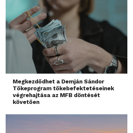
Megkezdődhet a Demján Sándor
Tőkeprogram tőkebefektetéseinek
végrehajtása az MFB döntését
követően