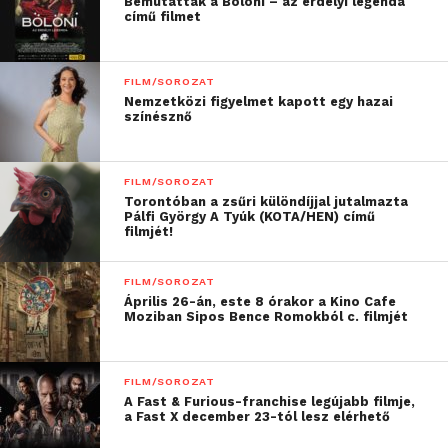
Bemutatták a Bölöni – az erdélyi legenda
című filmet
erejű kapcsolat szövődik.
„Bár ellentmondott a
FILM/SOROZAT
Nemzetközi figyelmet kapott egy hazai
józan észnek, felkértem a
színésznő
90 éves holokauszt túlélő
Fahidi Évát, hogy
FILM/SOROZAT
Torontóban a zsűri különdíjjal jutalmazta
szeretnék vele egy tánc-
Pálfi György A Tyúk (KOTA/HEN) című
filmjét!
színházi előadást
csinálni. Azt akartam,
FILM/SOROZAT
Április 26-án, este 8 órakor a Kino Cafe
hogy mindenki lássa őt.
Moziban Sipos Bence Romokból c. filmjét
Egy duettet képzeltem
Emesével, a nála közel 60
FILM/SOROZAT
A Fast & Furious-franchise legújabb filmje,
évvel fiatalabb
a Fast X december 23-tól lesz elérhető
táncosnővel.