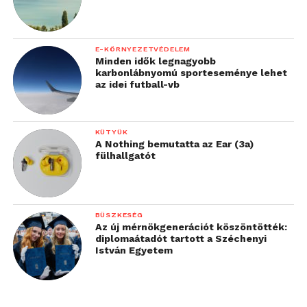
E-KÖRNYEZETVÉDELEM
Minden idők legnagyobb
karbonlábnyomú sporteseménye lehet
az idei futball-vb
KÜTYÜK
A Nothing bemutatta az Ear (3a)
fülhallgatót
BÜSZKESÉG
Az új mérnökgenerációt köszöntötték:
diplomaátadót tartott a Széchenyi
István Egyetem