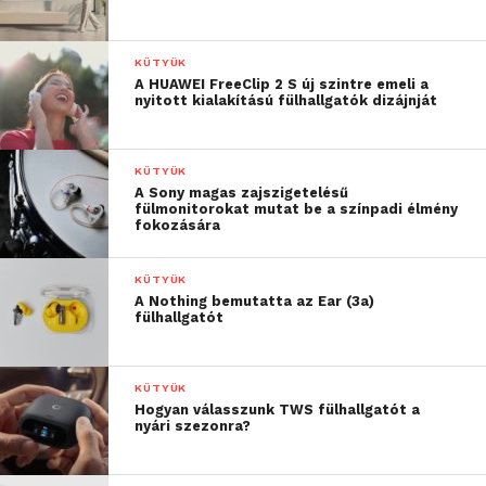
megjelenéssel rendelkezik, kellemes
tapintású szövegburkolattal, minőségi
KÜTYÜK
anyagok használatával készült;
A HUAWEI FreeClip 2 S új szintre emeli a
nyitott kialakítású fülhallgatók dizájnját
beépített Harman Kardon hangszórók
biztosítják a színvonalas hangzást;
több forráshoz való csatlakozást is
KÜTYÜK
A Sony magas zajszigetelésű
támogat: WiFi, Bluetooth, HDMI, USB-A,
fülmonitorokat mutat be a színpadi élmény
USB-C, emellett belső tárolóhellyel is
fokozására
rendelkezik.
KÜTYÜK
A Nothing bemutatta az Ear (3a)
fülhallgatót
KÜTYÜK
Hogyan válasszunk TWS fülhallgatót a
nyári szezonra?