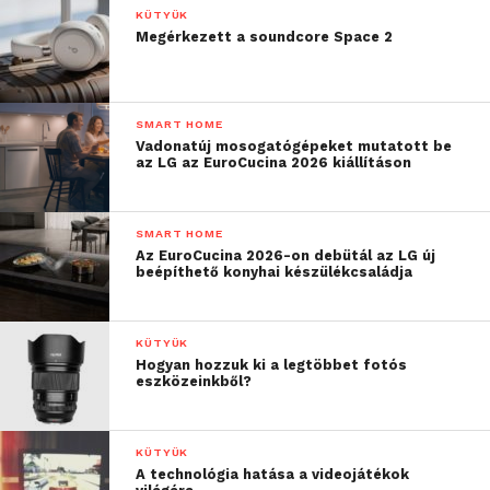
KÜTYÜK
Megérkezett a soundcore Space 2
SMART HOME
Vadonatúj mosogatógépeket mutatott be
az LG az EuroCucina 2026 kiállításon
SMART HOME
Az EuroCucina 2026-on debütál az LG új
beépíthető konyhai készülékcsaládja
ViewSonic M1X üzembe
KÜTYÜK
helyezése
Hogyan hozzuk ki a legtöbbet fotós
eszközeinkből?
A termék dobozán már kívülről leolvasható, hogy iF
Design Award 2023 díjat nyert a készülék. És valóban,
KÜTYÜK
a készülék első kézbevételekor érezhető, hogy ez a
A technológia hatása a videojátékok