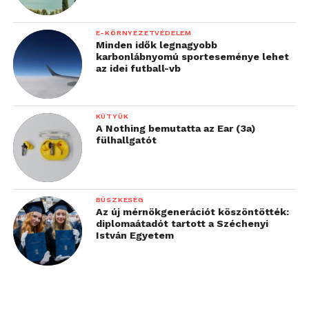
E-KÖRNYEZETVÉDELEM
Minden idők legnagyobb
karbonlábnyomú sporteseménye lehet
az idei futball-vb
KÜTYÜK
A Nothing bemutatta az Ear (3a)
fülhallgatót
BÜSZKESÉG
Az új mérnökgenerációt köszöntötték:
A ViewSonic M1X bekapcsolása
diplomaátadót tartott a Széchenyi
István Egyetem
Az első bekapcsolás után 24 nyelv közül
kiválaszthatjuk ki a nekünk megfelelőt,
lehetőségünk van magyar nyelvű menü
kiválasztására is. A kezdőképernyőn ezek után egy