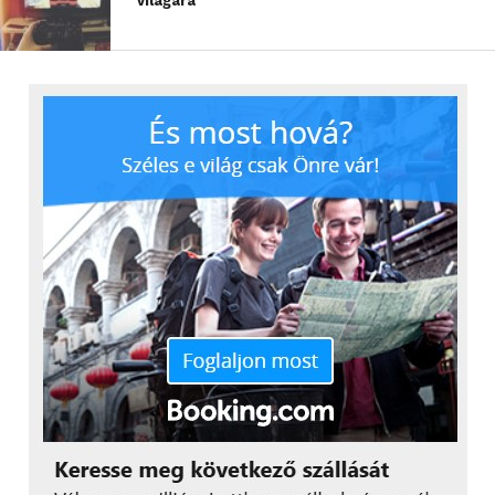
logó nem ok nélkül került a csomagolásra, nagyon
világára
jól sikerült a termékdesign. A készülék felületének
nagy része igényes szövetbevonattal rendelkezik,
melyből a gumírozott érintőgombok és a Harman
Kardon logó emelkedik ki finoman. A LED-es
jelzőfények pedig elegánsan világítanak át a
szöveten. A szövet borítás látványosan néz ki,
kellemesebb tapintást és sokkal elegánsabb külsőt
biztosít, mint egy hagyományos műanyag borítás.