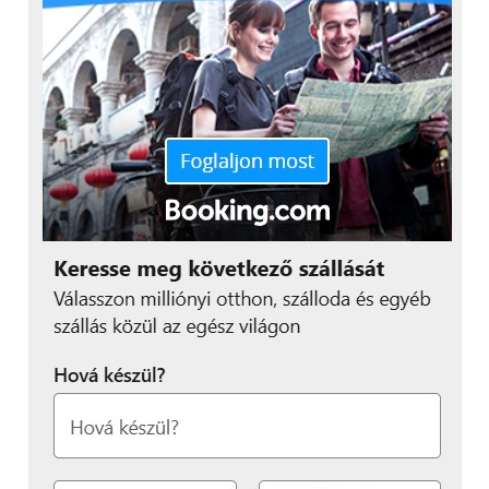
módokat finomhangolni.
Képernyőtükrözés:
Ez a jól ismert okostévé
funkció, amely a mobileszköz képernyőjének képét
jeleníti meg a kivetítőn. Tesztünk során iOS