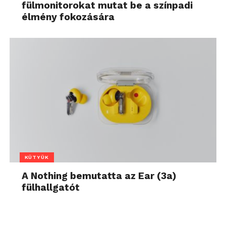
fülmonitorokat mutat be a színpadi
élmény fokozására
KÜTYÜK
A Nothing bemutatta az Ear (3a)
fülhallgatót