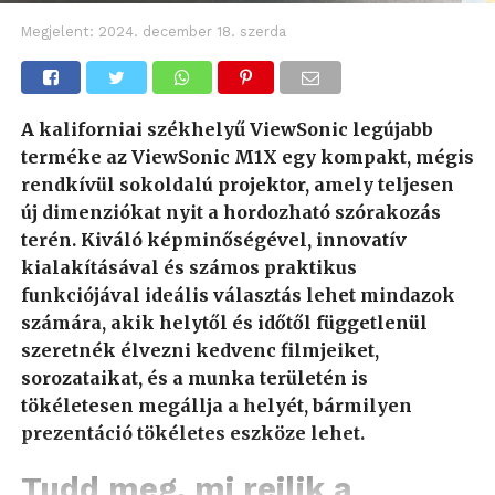
Megjelent:
2024. december 18. szerda
A kaliforniai székhelyű ViewSonic legújabb
terméke az ViewSonic M1X egy kompakt, mégis
rendkívül sokoldalú projektor, amely teljesen
új dimenziókat nyit a hordozható szórakozás
terén. Kiváló képminőségével, innovatív
kialakításával és számos praktikus
funkciójával ideális választás lehet mindazok
számára, akik helytől és időtől függetlenül
szeretnék élvezni kedvenc filmjeiket,
sorozataikat, és a munka területén is
tökéletesen megállja a helyét, bármilyen
prezentáció tökéletes eszköze lehet.
Tudd meg, mi rejlik a