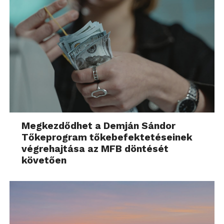
Megkezdődhet a Demján Sándor
Tőkeprogram tőkebefektetéseinek
végrehajtása az MFB döntését
követően
Kinek ajánljuk a ViewSonic M1X-
et?
Röviden, akiknek fontos a teljes szabadság. Az M1X
hordozható projektor valódi szabadságot nyújt,