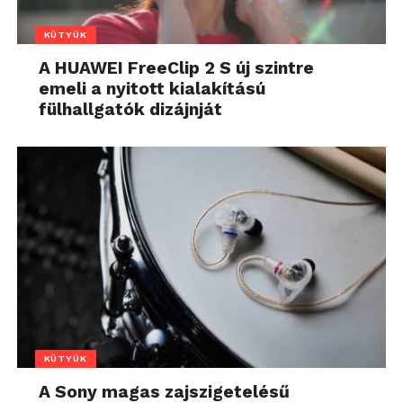
KÜTYÜK
A HUAWEI FreeClip 2 S új szintre
emeli a nyitott kialakítású
fülhallgatók dizájnját
KÜTYÜK
A Sony magas zajszigetelésű