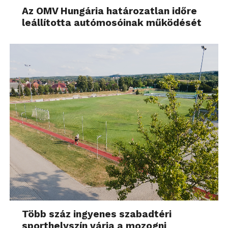
elhelyeztük el. Akár az ágy melletti kisszekrényen,
Az OMV Hungária határozatlan időre
akár a teraszon használjuk, az M1X-ben bízhatunk,
leállította autómosóinak működését
bármilyen környezetben képes moziszerű élményt
nyújtani.
Több száz ingyenes szabadtéri
sporthelyszín várja a mozogni