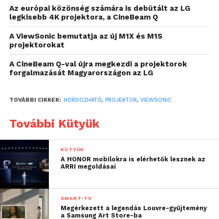
Az európai közönség számára is debütált az LG
legkisebb 4K projektora, a CineBeam Q
A ViewSonic bemutatja az új M1X és M1S
projektorokat
A CineBeam Q-val újra megkezdi a projektorok
forgalmazását Magyarországon az LG
TOVÁBBI CIKKEK:
HORDOZHATÓ
,
PROJEKTOR
,
VIEWSONIC
A legfontosabb tények a
További Kütyük
ViewSonic M1X-ről:
kisméretű, könnyen hordozható LED-
KÜTYÜK
projektor, beépített akkumulátorral, így
A HONOR mobilokra is elérhetők lesznek az
ARRI megoldásai
áramforrás nélkül, azaz konnektor
használata nélkül is működhet órákon
át;
SMART-TV
Megérkezett a legendás Louvre-gyűjtemény
egyedi, stílusos, díjnyertes
a Samsung Art Store-ba