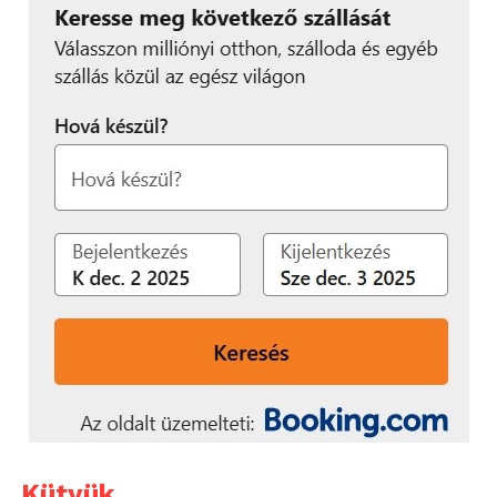
audio, audio kimenet, USB A, WIFI
Tömeg: 0,8 kg
További információ:
www.mekka-digital.hu/viewsonic-m1x-hordozhato-
smart-led-pico-projektor-wvga
További friss híreket talál a
Technokrata
főoldalán!
Csatlakozzon hozzánk a
Facebookon
is!
Kütyük