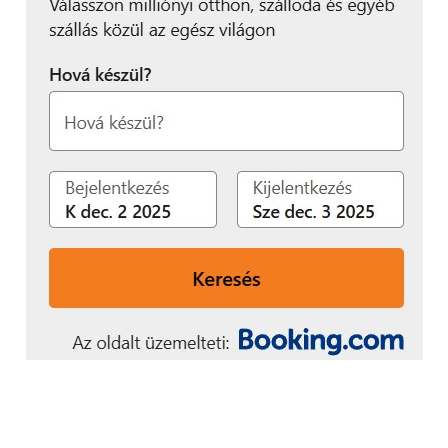
A projektor bal elülső oldalán helyezték el a
fókuszszabályozót, de ezen kívül egyetlenegy
csatlakozónyílás sem éktelenkedik a projektoron,
szép letisztult felület találunk mindenhol. Elegáns
megoldással egy csuklós burkolat mögé rejtették el
a teljes csatlakozó panelt, melyet három pici
mágneses zár tart a helyén, és amit könnyedén
kihajthatunk, amikor csak szükséges. Ami a
csatlakozókat illeti, a panelben helyet kapott USB-C,
USB-A, HDMI, mini-jack fejhallgató vagy külső
hangszóró és egy aljzat a tápkábel számára.