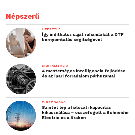
Népszerű
LIFESTYLE
Így indíthatsz saját ruhamárkát a DTF
bérnyomtatás segítségével
DIGITALIZÁCIÓ
A mesterséges intelligencia fejlődése
és az ipari forradalom párhuzamai
Ezek a finom részletmegoldások mind a jól
átgondolt tervezésnek köszönhetőek. Egy üzleti
E-GAZDASÁG
tárgyalás során igazi sikerünk lehet az M1X elegáns
Szintet lép a hálózati kapacitás
kihasználása – összefogott a Schneider
és kifinomult megoldásaival. Finom megjelenése
Electric és a Kraken
egy igazán kompakt készüléket rejt, amin első
pillantásra ugyan egyetlen csatlakozónyílás sincs,