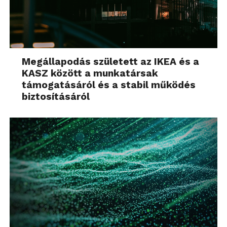
de mozizhatunk, játszhatunk, vagy akár
videóhívásunkat is élménydúsabbá tehetjük a
segítségével. A munkánk során pedig ugyanúgy
szabadon, bármilyen környezetben, bármikor
tarthatunk prezentációt, akár spontán is, mindenféle
Megállapodás született az IKEA és a
bonyolult előkészítés nélkül.
KASZ között a munkatársak
támogatásáról és a stabil működés
A készülék mind szemre, mind tapintásra igazi
biztosításáról
minőségi élményt nyújt, ráadásul igazán
felhasználóbarát, a speciális forgatható
fémállványának köszönhetően bármilyen
helyzetben könnyedén üzemelhetjük be. A
projektor HDMI-n, USB-C-n, USB-pendrive-ról vagy
a 12GB-os belső memóriáról, WiFi-n keresztül
játssza le a tartalmat, de képes a mobileszközök
képernyőjének tükrözésére is. A tökéletes
hangzásért a beépített Harman Kardon hangszórók
felelnek. Ráadásul az M1X által nyújtott szabadságot