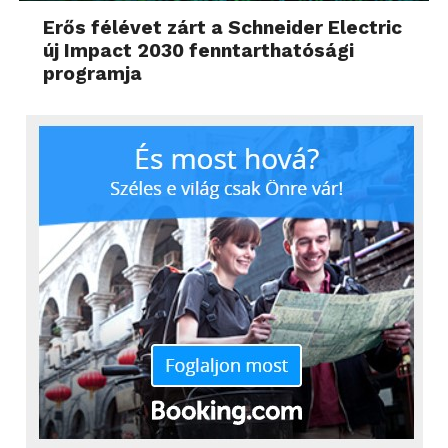
a beépített akkumulátornak köszönhetően órákon
Erős félévet zárt a Schneider Electric
keresztül élvezhetjük.
új Impact 2030 fenntarthatósági
programja
Technikai paraméterek:
Fényforrás típusa: LED
Technológia: DLP
Natív felbontás: WVGA (852×480 pixel)
Fényerő: 360 lumen
Beépített wifi: Van
Kontrasztarány: 120000 : 1
Fényforrás élettartama: 60000 óra
Vetítési távolság: normál
Vetítési arány: 1,2 : 1
Csatlakozók: HDMI, USB C, Bluetooth