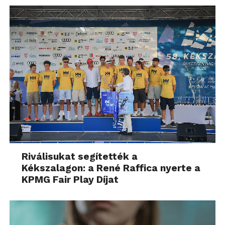
Külön kiemelnénk még a projektor alacsony
kékfény-kibocsátását, melynek előnye, hogy
enyhítik a szemre gyakorolt terhelést, így hosszú
távú használatkor is kevésbé fárasztják a
felhasználót.
Hangzás
A kiváló hangzást a Harman Kardon hangszórók
biztosítják. Alapvetően elegendő erővel rendelkezik
a különböző hangtartományok megszólaltatásához.
Amennyiben mégis nagyobb hangerőre lenne
szükségünk, akkor – ahogy korábban írtuk – a
Riválisukat segítették a
Kékszalagon: a René Raffica nyerte a
projektor hangja egy külső hangszórórendszerre is
KPMG Fair Play Díjat
továbbítható, amit szabványos mini-jack
csatlakozón vagy Bluetooth-on keresztül is
megtehetünk.