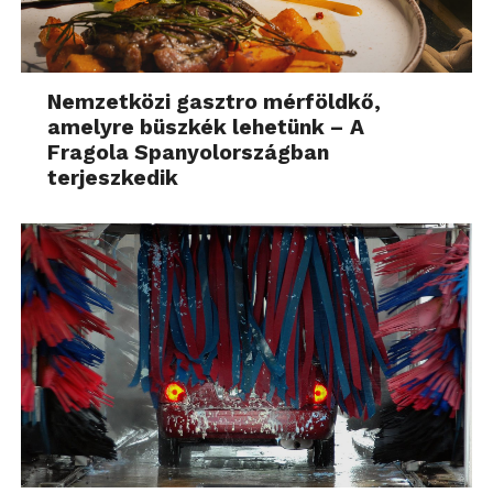
legfontosabb kérdés, lássuk tehát, mit is tud a
készülék! A ViewSonic M1X többféle képvetítési
lehetőséget támogat, attól függően, hogy hogyan
helyezzük el a készüléket: asztalon vagy a
Nemzetközi gasztro mérföldkő,
amelyre büszkék lehetünk – A
mennyezeten, a képernyő előtt vagy mögött.
Fragola Spanyolországban
Ezenkívül a menüben további lehetőségek vannak a
terjeszkedik
trapézbeállításhoz is, mely lehetővé teszi, hogy
bárhová is helyezzük el a projektort, továbbra is
megfelelő téglalap alakú képet kapjunk.
Automatikus függőleges trapézkorrekcióval is
rendelkezik, ami lehetővé teszi a felhasználó
számára, hogy könnyedén és szabadon vetíthesse ki
a kívánt tartalmat mennyezetre, falra vagy bármilyen
más felületre, ráadásul 360 fokos kivetítési
lehetőséget biztosítva. Az újonnan hozzáadott
vízszintes trapéztorzítás-korrekcióval és 4 sarkos
beállítással tökéletes alakú képet vetíthetünk ki még
akkor is, ha a projektort oldalsó szögben