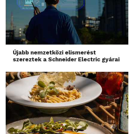
könnyedén kikapcsolható a beállításokban.
Újabb nemzetközi elismerést
szereztek a Schneider Electric gyárai
Képvetítés
Alapvetően a projektornál mégiscsak ez lenne a