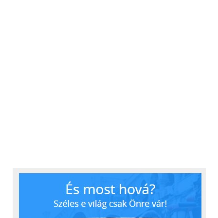
egyszerű vízszintes menü jelenik meg a választható
lehetőségekkel.
Fájlkezelő:
Itt találjuk a belső tárhely vagy
csatlakoztatott tárhely tartalmát.
Alkalmazásközpont:
Ez a menüpont tartalmazza a
telepített alkalmazások mappáját. Itt lehetőségünk
van további alkalmazások telepítésére egy előre
meghatározott médiatárból, például Google Chrome,
YouTube, vagy éppen VLC Playert is telepíthetünk rá,
azonban nem korlátlanok a lehetőségek, nem
tölthetünk le bármilyen alkalmazást.
Beállítások:
A projektorhoz kapcsolódó alapvető
beállítások kezelésének a helye. Itt lehet a WiFi-
kapcsolatot, a vetítési és képgeometriai adatokat
megadni, a fényerőt vagy az energiagazdálkodási