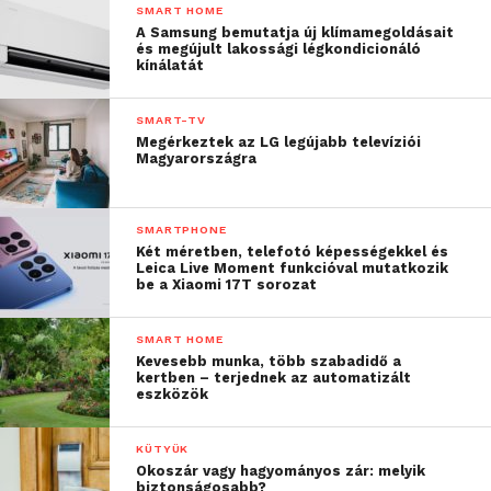
SMART HOME
A Samsung bemutatja új klímamegoldásait
és megújult lakossági légkondicionáló
kínálatát
SMART-TV
Megérkeztek az LG legújabb televíziói
Magyarországra
SMARTPHONE
Két méretben, telefotó képességekkel és
Leica Live Moment funkcióval mutatkozik
be a Xiaomi 17T sorozat
SMART HOME
Kevesebb munka, több szabadidő a
kertben – terjednek az automatizált
eszközök
KÜTYÜK
Okoszár vagy hagyományos zár: melyik
biztonságosabb?