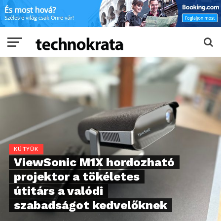
KÜTYÜK
ViewSonic M1X hordozható
projektor a tökéletes
útitárs a valódi
szabadságot kedvelőknek