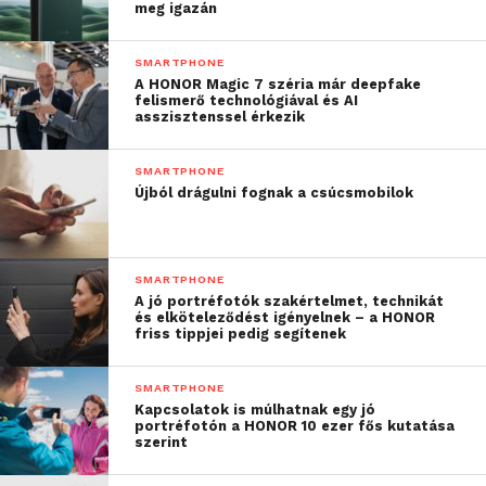
meg igazán
SMARTPHONE
A HONOR Magic 7 széria már deepfake
felismerő technológiával és AI
asszisztenssel érkezik
SMARTPHONE
Újból drágulni fognak a csúcsmobilok
SMARTPHONE
A jó portréfotók szakértelmet, technikát
és elköteleződést igényelnek – a HONOR
friss tippjei pedig segítenek
SMARTPHONE
Kapcsolatok is múlhatnak egy jó
portréfotón a HONOR 10 ezer fős kutatása
szerint