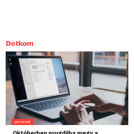
Dotkom
DOTKOM
Októberben nyugdíjba megy a