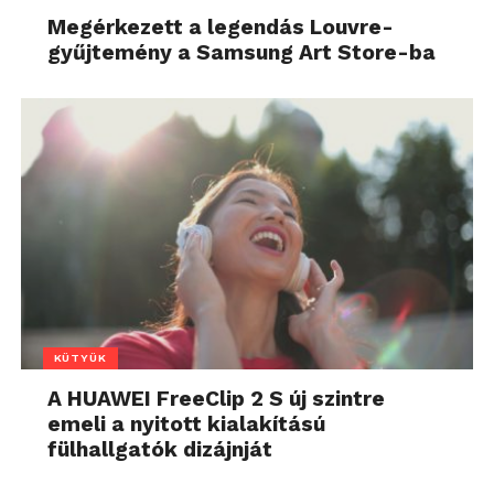
Megérkezett a legendás Louvre-
gyűjtemény a Samsung Art Store-ba
KÜTYÜK
A HUAWEI FreeClip 2 S új szintre
emeli a nyitott kialakítású
fülhallgatók dizájnját