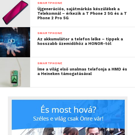
SMARTPHONE
Újgenerációs, sajátmárkás készülékek a
Telekomnál – érkezik a T Phone 2 5G és a T
Phone 2 Pro 5G
SMARTPHONE
Az akkumulátor a telefon lelke – tippek a
hosszabb üzemidőhöz a HONOR-tól
Avikar Jolly, a HONOR európai marketingigazgatója a
következőt nyilatkozta:
SMARTPHONE
Íme a világ első unalmas telefonja a HMD és
a Heineken támogatásával
„Azt mondják, hogy egy
kép többet ér ezer szónál,
és ebben a helyzetben
valóban így van!
Szeretetet akartunk
megosztani – nem pedig