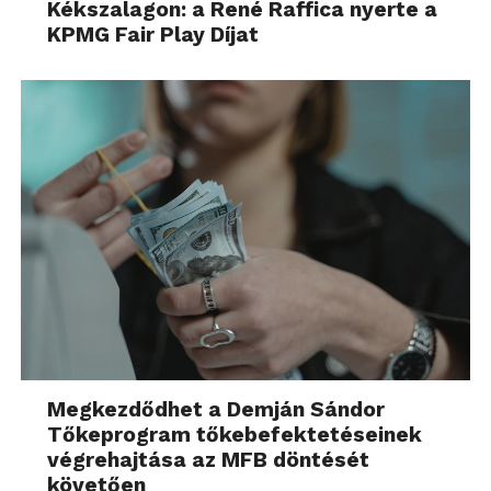
Kékszalagon: a René Raffica nyerte a
KPMG Fair Play Díjat
Megkezdődhet a Demján Sándor
Tőkeprogram tőkebefektetéseinek
végrehajtása az MFB döntését
követően