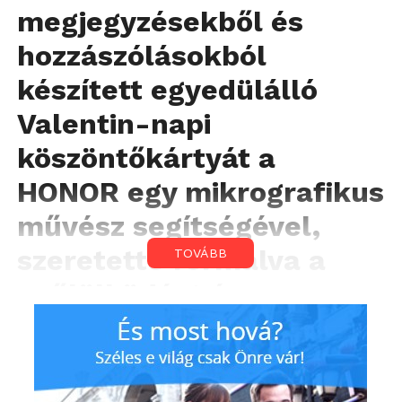
megjegyzésekből és
hozzászólásokból
készített egyedülálló
Valentin-napi
köszöntőkártyát a
HONOR egy mikrografikus
művész segítségével,
szeretetté formálva a
TOVÁBB
gyűlölködést és
indulatokat.
A HONOR idén Valentin-napon a szeretet
terjesztését tűzte ki céljául… egy közel 5000 szót