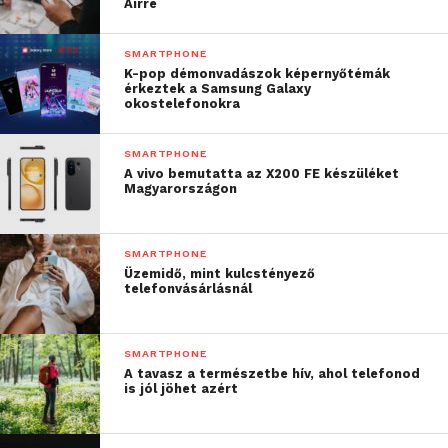
Airre
fel, mint például a következőket:
SMARTPHONE
K-pop démonvadászok képernyőtémák
„Ez a legrosszabb
érkeztek a Samsung Galaxy
okostelefonokra
telefonom” és
„elfelejtettek bármi újat
SMARTPHONE
rakni ebbe [a telefonba]”.
A vivo bemutatta az X200 FE készüléket
Magyarországon
Jayce Hall így fogalmazott:
SMARTPHONE
Üzemidő, mint kulcstényező
telefonvásárlásnál
„Nagyon jó móka volt
megalkotni ezt az
SMARTPHONE
illusztráció. Használtam
A tavasz a természetbe hív, ahol telefonod
is jól jöhet azért
már dalszövegeket és
neveket a munkáimban,