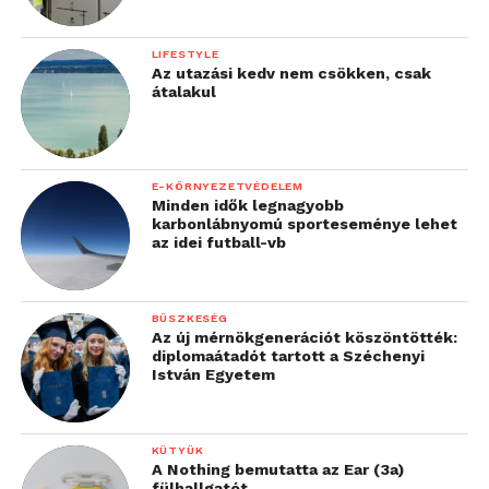
LIFESTYLE
Az utazási kedv nem csökken, csak
átalakul
E-KÖRNYEZETVÉDELEM
Minden idők legnagyobb
karbonlábnyomú sporteseménye lehet
az idei futball-vb
BÜSZKESÉG
Az új mérnökgenerációt köszöntötték:
diplomaátadót tartott a Széchenyi
István Egyetem
KÜTYÜK
A Nothing bemutatta az Ear (3a)
fülhallgatót