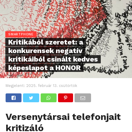
SMARTPHONE
Kritikából szeretet: a
konkurensek negatív
kritikáiból csinált kedves
képeslapot a HONOR
Megjelent:
2025. február 13. csütörtök
Versenytársai telefonjait
kritizáló