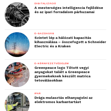
DIGITALIZÁCIÓ
A mesterséges intelligencia fejlődése
További információk a HONOR
és az ipari forradalom párhuzamai
holnapján:
https://www.honor.com/hu/
További friss híreket talál a
Technokrata
főoldalán!
E-GAZDASÁG
Csatlakozzon hozzánk a
Facebookon
is!
Szintet lép a hálózati kapacitás
kihasználása – összefogott a Schneider
Electric és a Kraken
E-KÖRNYEZETVÉDELEM
Greenpeace logo Tiltott vegyi
anyagokat talált a Greenpeace
gyermekeknek készült matrica
tetoválásokban
IPAR
Drága mulasztás elhanyagolni az
elektromos karbantartást