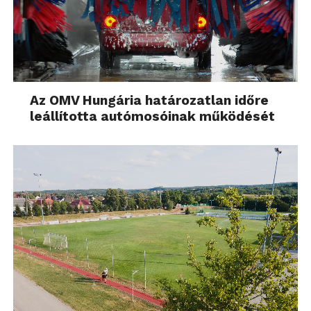
Az OMV Hungária határozatlan időre
leállította autómosóinak működését