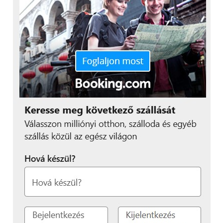
gyűlöletet, – ezen a
Valentin-napon, ezért
megbíztuk a tehetséges
Jayce Hallt, hogy állítsa
feje tetejére a
versenytársak
készülékeire árnyékot
vető negatív
értékeléseket, és hozzon
létre valamit, ami
Valentin-napi szeretetet
és örömöt áraszt”.
A HONOR Magic7 Pro a fejlett HONOR AI Falcon