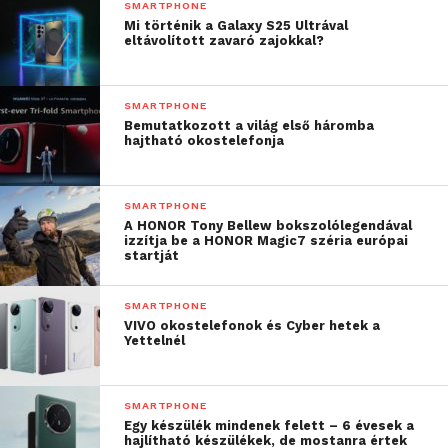
SMARTPHONE
gyakran tízezerszer írva
Mi történik a Galaxy S25 Ultrával
eltávolított zavaró zajokkal?
le őket, de még soha nem
használtam
SMARTPHONE
mobiltelefonokról szóló
Bemutatkozott a világ első háromba
negatív visszajelzéseket
hajtható okostelefonja
egy műalkotáshoz!
Kifejezetten izgalmas az
SMARTPHONE
A HONOR Tony Bellew bokszolólegendával
egész!”
izzítja be a HONOR Magic7 széria európai
startját
Az összetett dizájn ráadásul még egy meglepetést
SMARTPHONE
VIVO okostelefonok és Cyber hetek a
tartogat: az illusztráció közepén egy másik, apró szív
Yettelnél
rejtőzik, amely csak a HONOR Magic7 Pro nagy
teljesítményű AI szuperzoomjával látható. A grafika
elkészítéséről a linken keresztül tekinthetsz meg
SMARTPHONE
Egy készülék mindenek felett – 6 évesek a
egy videót:
hajlítható készülékek, de mostanra értek