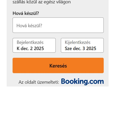
hogy legnagyobb
értékünk az idő, úgy is
fogalmazhatunk, hogy az
idő az új luxus”
–
tette hozzá Ángyán Balázs.
További friss híreket talál a
Technokrata
főoldalán!
Csatlakozzon hozzánk a
Facebookon
is!