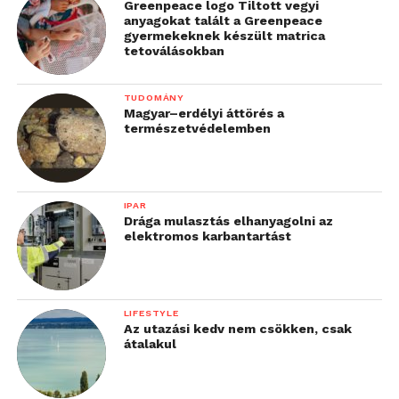
Greenpeace logo Tiltott vegyi
anyagokat talált a Greenpeace
gyermekeknek készült matrica
tetoválásokban
TUDOMÁNY
Magyar–erdélyi áttörés a
természetvédelemben
IPAR
Drága mulasztás elhanyagolni az
elektromos karbantartást
LIFESTYLE
Az utazási kedv nem csökken, csak
átalakul