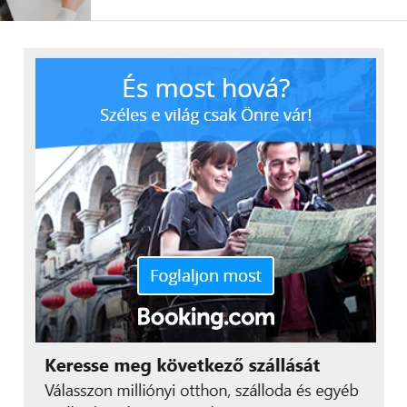
– mondta el Ángyán Balázs, a Számlázz.hu
ügyvezetője.
“Arra is kíváncsiak
voltunk, hogy mire
fordítanák a felszabaduló
időt a női vállalkozók. Itt
látjuk az igazi
feladatunkat, hiszen azon
dolgozunk minden nap,
hogy digitális
megoldásokkal időt és
energiát takarítsunk meg
a vállalkozóknak. Valljuk,