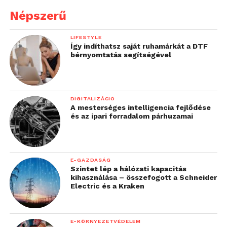
Népszerű
LIFESTYLE
Így indíthatsz saját ruhamárkát a DTF
bérnyomtatás segítségével
DIGITALIZÁCIÓ
A mesterséges intelligencia fejlődése
és az ipari forradalom párhuzamai
E-GAZDASÁG
Szintet lép a hálózati kapacitás
kihasználása – összefogott a Schneider
Electric és a Kraken
E-KÖRNYEZETVÉDELEM