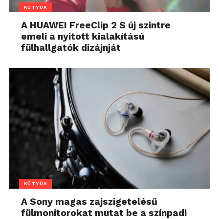
KÜTYÜK
A HUAWEI FreeClip 2 S új szintre
emeli a nyitott kialakítású
fülhallgatók dizájnját
KÜTYÜK
A Sony magas zajszigetelésű
fülmonitorokat mutat be a színpadi