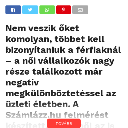
Nem veszik őket
komolyan, többet kell
bizonyítaniuk a férfiaknál
– a női vállalkozók nagy
része találkozott már
negatív
megkülönböztetéssel az
üzleti életben. A
Számlázz.hu felmérést
készített, amelyből az is
TOVÁBB