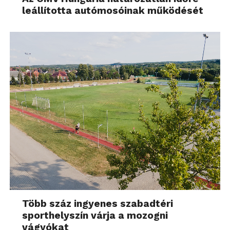
leállította autómosóinak működését
Több száz ingyenes szabadtéri
sporthelyszín várja a mozogni
vágyókat