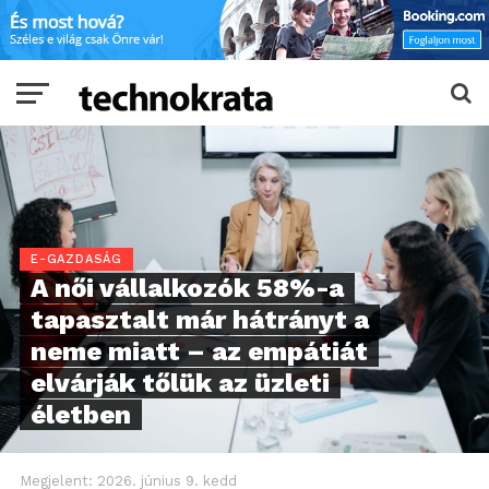
E-GAZDASÁG
A női vállalkozók 58%-a
tapasztalt már hátrányt a
neme miatt – az empátiát
elvárják tőlük az üzleti
életben
Megjelent:
2026. június 9. kedd