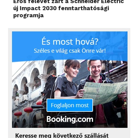
Erős félévet zárt a Schneider Electric
új Impact 2030 fenntarthatósági
programja