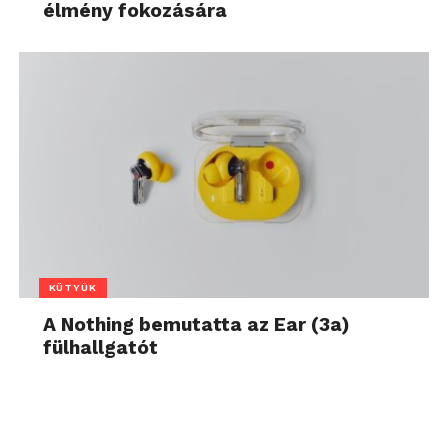
élmény fokozására
KÜTYÜK
A Nothing bemutatta az Ear (3a)
fülhallgatót