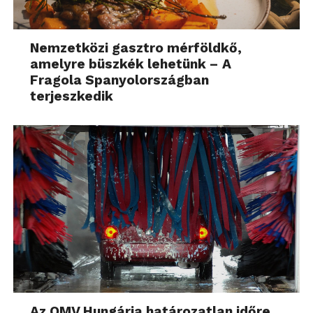
Nemzetközi gasztro mérföldkő,
amelyre büszkék lehetünk – A
Fragola Spanyolországban
terjeszkedik
Az OMV Hungária határozatlan időre