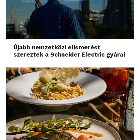
Újabb nemzetközi elismerést
szereztek a Schneider Electric gyárai