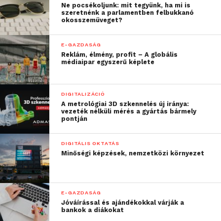
volt, hogy jobban
Ne pocsékoljunk: mit tegyünk, ha mi is
szeretnénk a parlamentben felbukkanó
megértsük, milyen
okosszemüveget?
kihívásokkal és – sokszor
E-GAZDASÁG
ellentmondásos –
Reklám, élmény, profit – A globális
médiaipar egyszerű képlete
elvárásokkal találkoznak
ma a női vállalkozók:
DIGITALIZÁCIÓ
legyenek határozottak,
A metrológiai 3D szkennelés új iránya:
vezeték nélküli mérés a gyártás bármely
de ne túl kemények,
pontján
empatikusak, miközben
DIGITÁLIS OKTATÁS
folyamatosan
Minőségi képzések, nemzetközi környezet
bizonyítaniuk kell
szakmai
E-GAZDASÁG
rátermettségüket is”
Jóváírással és ajándékokkal várják a
bankok a diákokat