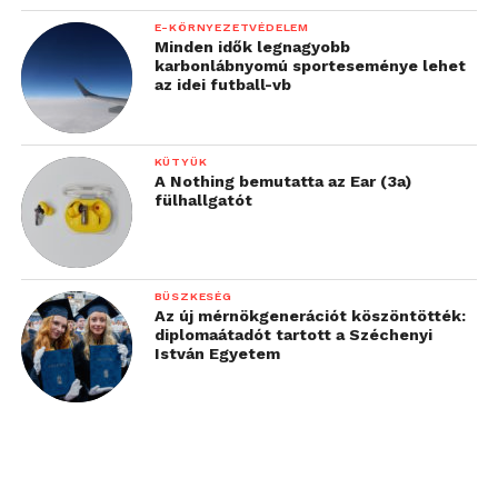
E-KÖRNYEZETVÉDELEM
Minden idők legnagyobb
karbonlábnyomú sporteseménye lehet
az idei futball-vb
KÜTYÜK
A Nothing bemutatta az Ear (3a)
fülhallgatót
BÜSZKESÉG
Az új mérnökgenerációt köszöntötték:
diplomaátadót tartott a Széchenyi
István Egyetem