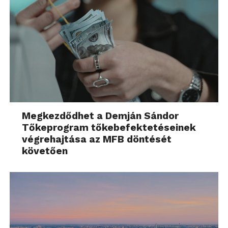
Megkezdődhet a Demján Sándor
Tőkeprogram tőkebefektetéseinek
végrehajtása az MFB döntését
követően