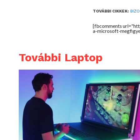
TOVÁBBI CIKKEK:
BIZ
[fbcomments url="ht
a-microsoft-megfigye
További Laptop