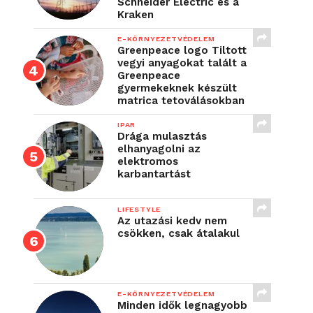
Schneider Electric és a
Kraken
E-KÖRNYEZETVÉDELEM
Greenpeace logo Tiltott
vegyi anyagokat talált a
Greenpeace
gyermekeknek készült
matrica tetoválásokban
IPAR
Drága mulasztás
elhanyagolni az
elektromos
karbantartást
LIFESTYLE
Az utazási kedv nem
csökken, csak átalakul
E-KÖRNYEZETVÉDELEM
Minden idők legnagyobb