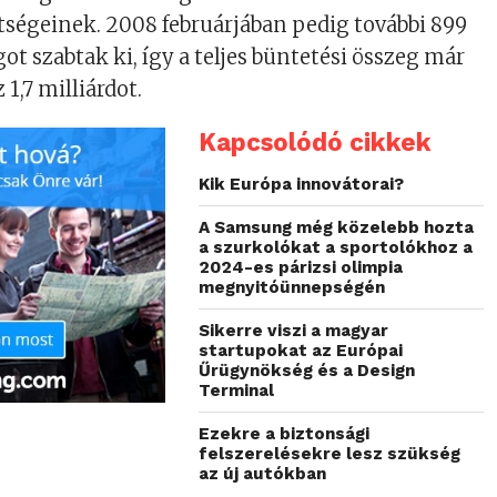
tségeinek. 2008 februárjában pedig további 899
got szabtak ki, így a teljes büntetési összeg már
1,7 milliárdot.
Kapcsolódó cikkek
Kik Európa innovátorai?
A Samsung még közelebb hozta
a szurkolókat a sportolókhoz a
2024-es párizsi olimpia
megnyitóünnepségén
Sikerre viszi a magyar
startupokat az Európai
Űrügynökség és a Design
Terminal
Ezekre a biztonsági
felszerelésekre lesz szükség
az új autókban