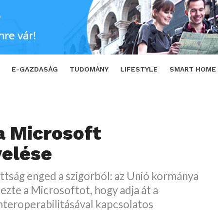
SHARE
TWEET
E-GAZDASÁG
TUDOMÁNY
LIFESTYLE
SMART HOME
a Microsoft
elése
ttság enged a szigorból: az Unió kormánya
zte a Microsoftot, hogy adja át a
nteroperabilitásával kapcsolatos