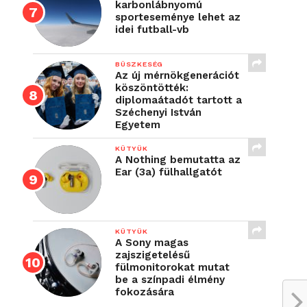
karbonlábnyomú
sporteseménye lehet az
idei futball-vb
BÜSZKESÉG
Az új mérnökgenerációt
köszöntötték:
diplomaátadót tartott a
Széchenyi István
Egyetem
KÜTYÜK
A Nothing bemutatta az
Ear (3a) fülhallgatót
KÜTYÜK
A Sony magas
zajszigetelésű
fülmonitorokat mutat
be a színpadi élmény
fokozására