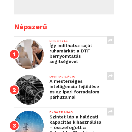
Népszerű
LIFESTYLE
Így indíthatsz saját
ruhamárkát a DTF
bérnyomtatás
segítségével
DIGITALIZÁCIÓ
A mesterséges
intelligencia fejlődése
és az ipari forradalom
párhuzamai
E-GAZDASÁG
Szintet lép a hálózati
kapacitás kihasználása
– összefogott a