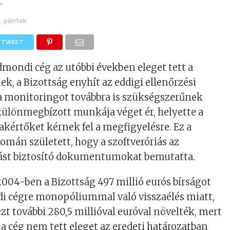
.
 1. péntek
TWEET
dmondi cég az utóbbi években eleget tett a
, a Bizottság enyhít az eddigi ellenőrzési
 a monitoringot továbbra is szükségszerűnek
i különmegbízott munkája véget ér, helyette a
akértőket kérnek fel a megfigyelésre. Ez a
mán született, hogy a szoftveróriás az
itást biztosító dokumentumokat bemutatta.
004-ben a Bizottság 497 millió eurós bírságot
di cégre monopóliummal való visszaélés miatt,
t további 280,5 millióval euróval növelték, mert
 a cég nem tett eleget az eredeti határozatban