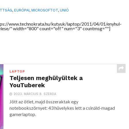
OTTSÁG
,
EURÓPAI
,
MICROSOFTOT
,
UNIÓ
tps://www.technokrata.hu/kutyuk/laptop/2011/04/01/enyhul-
lese/" width="800" count="off" num="3" countmsg=""]
LAPTOP
Teljesen meghülyültek a
YouTuberek
2023. MÁRCIUS 8. SZERDA
Jött az ötlet, majd összeraktak egy
notebookszörnyet: 43 hüvelykes lett a csináld-magad
gamerlaptop.