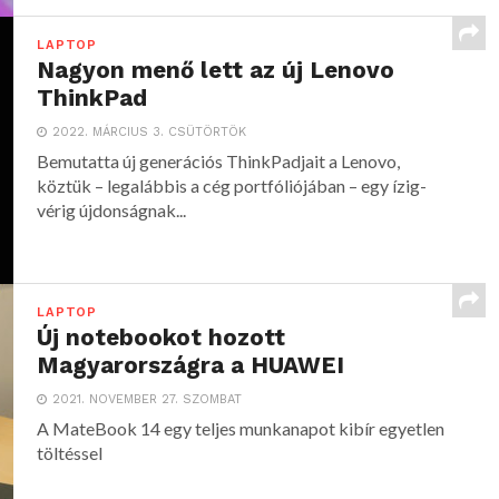
LAPTOP
Nagyon menő lett az új Lenovo
ThinkPad
2022. MÁRCIUS 3. CSÜTÖRTÖK
Bemutatta új generációs ThinkPadjait a Lenovo,
köztük – legalábbis a cég portfóliójában – egy ízig-
vérig újdonságnak...
LAPTOP
Új notebookot hozott
Magyarországra a HUAWEI
2021. NOVEMBER 27. SZOMBAT
A MateBook 14 egy teljes munkanapot kibír egyetlen
töltéssel