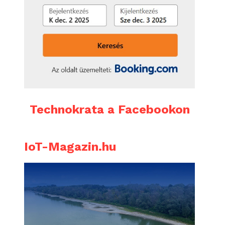
Technokrata a Facebookon
IoT-Magazin.hu