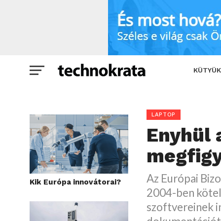
Enyhül a Microsoft megfigyelése
KÜTYÜK
LAPTOP
Enyhül 
megfigy
Az Európai Bizo
Kik Európa innovátorai?
2004-ben kötele
szoftvereinek i