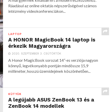
A mai gyermek kiválóan ért a modern eszközökhöz.
Ráadásul az online oktatás népszerűségével számos
intézmény videokonferenciákon...
LAPTOP
A HONOR MagicBook 14 laptop is
érkezik Magyarországra
2020. SZEPTEMBER 3. CSÜTÖRTÖK
A Honor MagicBook sorozat 14”-es verziója nagyon
könnyű, legvékonyabb pontján mindössze 15,9
milliméter, hosszú üzemidejének köszönhetően...
KÜTYÜK
A legújabb ASUS ZenBook 13 és a
ZenBook 14 modellek