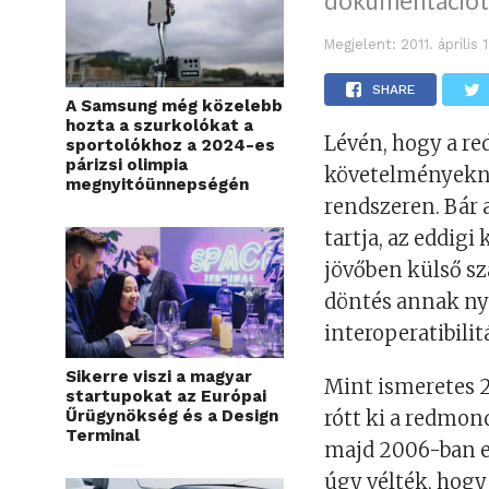
dokumentációt
Megjelent:
2011. április
SHARE
A Samsung még közelebb
hozta a szurkolókat a
Lévén, hogy a re
sportolókhoz a 2024-es
párizsi olimpia
követelményeknek
megnyitóünnepségén
rendszeren. Bár
tartja, az eddig
jövőben külső sz
döntés annak nyo
interoperatibil
Sikerre viszi a magyar
Mint ismeretes 2
startupokat az Európai
Űrügynökség és a Design
rótt ki a redmon
Terminal
majd 2006-ban ez
úgy vélték, hogy