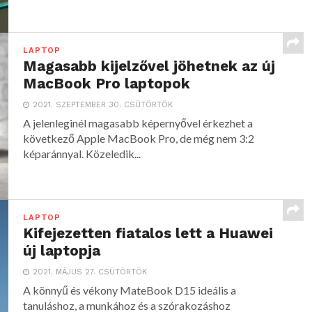
LAPTOP
Magasabb kijelzővel jöhetnek az új
MacBook Pro laptopok
2021. SZEPTEMBER 30. CSÜTÖRTÖK
A jelenleginél magasabb képernyővel érkezhet a
következő Apple MacBook Pro, de még nem 3:2
képaránnyal. Közeledik...
LAPTOP
Kifejezetten fiatalos lett a Huawei
új laptopja
2021. MÁJUS 27. CSÜTÖRTÖK
A könnyű és vékony MateBook D15 ideális a
tanuláshoz, a munkához és a szórakozáshoz