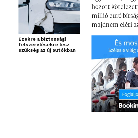
hozott kötelezet
millió euró bírsá
majdnem eléri az 
Ezekre a biztonsági
felszerelésekre lesz
szükség az új autókban