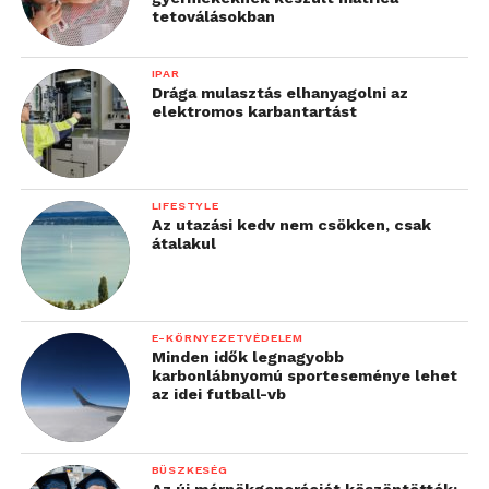
tetoválásokban
További friss híreket talál a
Technokrata
főoldalán!
Csatlakozzon hozzánk a
Facebookon
is!
IPAR
Drága mulasztás elhanyagolni az
elektromos karbantartást
LIFESTYLE
Az utazási kedv nem csökken, csak
átalakul
E-KÖRNYEZETVÉDELEM
Minden idők legnagyobb
karbonlábnyomú sporteseménye lehet
az idei futball-vb
BÜSZKESÉG
Az új mérnökgenerációt köszöntötték: