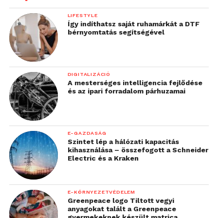
keretek között maradjon,
LIFESTYLE
hogy továbbra is a
Így indíthatsz saját ruhamárkát a DTF
bérnyomtatás segítségével
kedvező társadalmi
hatások érvényesüljenek,
a kedvezőtleneket pedig
DIGITALIZÁCIÓ
A mesterséges intelligencia fejlődése
lehetőleg ki tudjuk
és az ipari forradalom párhuzamai
küszöbölni. A Microsoft
ezzel a törekvésével a
változások és a
E-GAZDASÁG
Szintet lép a hálózati kapacitás
versenytársai előtt jár”
kihasználása – összefogott a Schneider
Electric és a Kraken
– összegezte a Microsoftnál zajló kiberbiztonsági
E-KÖRNYEZETVÉDELEM
innováció jelentőségét Renate Strazdina, a Microsoft
Greenpeace logo Tiltott vegyi
regionális technológiai vezetője.
anyagokat talált a Greenpeace
gyermekeknek készült matrica