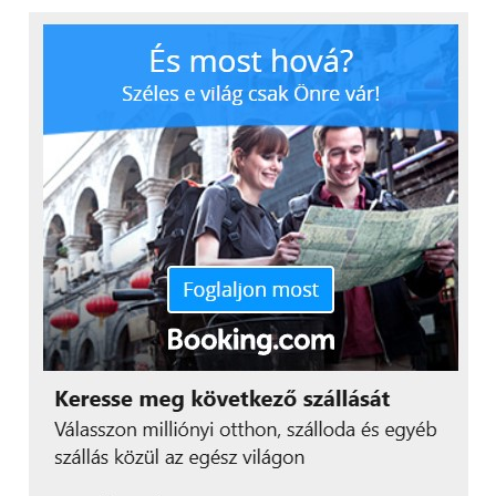
A csoport az év elején nyílt forráskódú
keretrendszereket (pl
Counterfit
, Python Risk
Identification Toolkit for generative AI, vagy a
PyRIT
)
adott ki azzal a céllal, hogy segítséget nyújtson
biztonsági szakembereknek és a gépi tanulásában
jártas mérnököknek a kockázatok
feltérképezéséhez. A tapasztalataikból nyert
jó
gyakorlatokat
pedig megosztják a szakmai
közösséggel.
„Még csak rövid ideje
használjuk a generatív
mesterséges
intelligenciát, de már
most látjuk, hogy