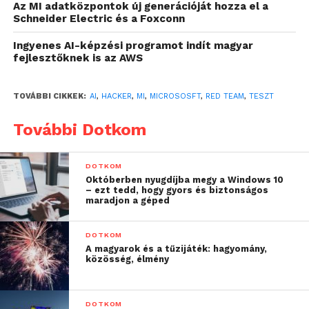
Az MI adatközpontok új generációját hozza el a
hívták ugyanis a hidegháború alatt azt az amerikai
Schneider Electric és a Foxconn
különítményt, amely a szovjet-orosz ellenfelet
jelenítette meg a kék, vagyis a hazaiakat képviselő
Ingyenes AI-képzési programot indít magyar
fejlesztőknek is az AWS
csapattal szemben, a legkülönfélébb elképzelt
konfliktusokban. Susanna Ray, a Microsoft
bloggere
számolt be
részletesen a 2019-ben felállt
TOVÁBBI CIKKEK:
AI
,
HACKER
,
MI
,
MICROSOSFT
,
RED TEAM
,
TESZT
csapat összetételéről és feladatairól.
További Dotkom
A Ram Shankar Siva Kumar vezette csapatban
sokféle háttérrel és tudással rendelkező szakember,
DOTKOM
így a mérnökök és szoftverfejlesztők mellett,
Októberben nyugdíjba megy a Windows 10
– ezt tedd, hogy gyors és biztonságos
neurológus, nyelvész, pszichológus és
maradjon a géped
nemzetbiztonsági szakértő adja össze a tudását
azért, hogy a közvetlen biztonsági kockázatokon túl
DOTKOM
a társadalmi károkat is felmérhessék. Erre azért van
A magyarok és a tűzijáték: hagyomány,
közösség, élmény
szükség, mert a generatív mesterséges intelligencia
képessé teszi a bűnözőket és csalókat arra, hogy
hiteles módon szólaljanak meg, adjanak elő
DOTKOM