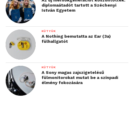
diplomaátadót tartott a Széchenyi
István Egyetem
KÜTYÜK
A Nothing bemutatta az Ear (3a)
fülhallgatót
KÜTYÜK
A Sony magas zajszigetelésű
fülmonitorokat mutat be a színpadi
élmény fokozására