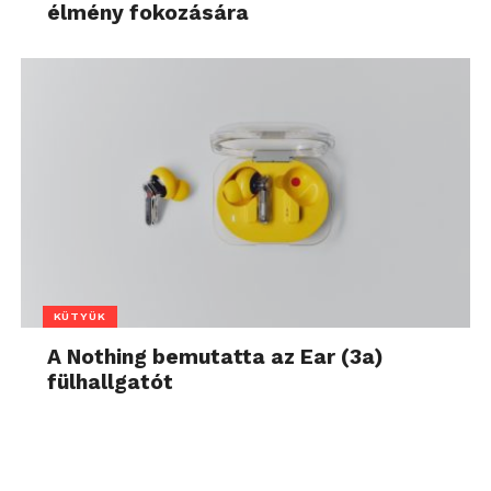
élmény fokozására
KÜTYÜK
A Nothing bemutatta az Ear (3a)
fülhallgatót