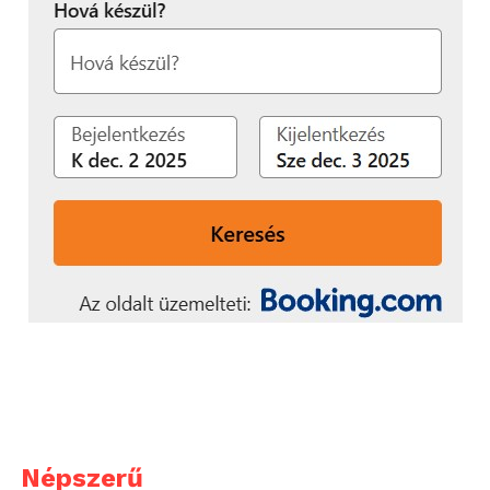
nehezen tudnánk
meglenni az általa kínált
tetemes előnyök nélkül.
Mostanra azonban az is
világossá vált, hogy a
további fejlődés gátja
lehet az MI
megoldásokba vetett
bizalom megrendülése. A
Microsoftnál éppen ezért
hatalmas erőforrások
mozdultak meg azért,
hogy az MI fejlesztés és -
használat ellenőrzött
Népszerű