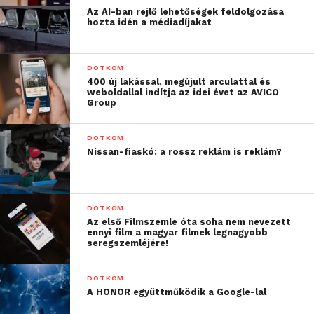
veszélyforrásokra is kiterjed, amelyek jelenlétét mi
Az AI-ban rejlő lehetőségek feldolgozása
hozta idén a médiadíjakat
magunk igazoljuk” – magyarázza Sivar Kumar,
hozzátéve: „Gyorsan alkalmazkodunk, gyakran
alakítjuk át a taktikánkat – ez a sikerünk receptje.
DOTKOM
Nem engedhetjük meg magunknak, hogy a
400 új lakással, megújult arculattal és
weboldallal indítja az idei évet az AVICO
változások kényszerítsenek bennünket cselekvésre,
Group
elébe kell ezeknek mennünk.”
DOTKOM
A Red Team nincs közvetlen munkakapcsolatban a
Nissan-fiaskó: a rossz reklám is reklám?
technológiát fejlesztő mérnökökkel, ehelyett inkább
azokra összpontosít, akik az MI-alapú rendszereket
hallucinációkra kényszerítik azért, hogy azok
DOTKOM
kártékony, sértő, vagy irányított tartalmakat
Az első Filmszemle óta soha nem nevezett
generáljanak, hamis vagy pontatlan adatokra
ennyi film a magyar filmek legnagyobb
seregszemléjére!
támaszkodva. Amint a Microsoft AI Red Team talál
egy problémát, értesíti erről az adott AI
DOTKOM
Measurement csapatot. Ez a csoport értékeli, hogy az
A HONOR együttműködik a Google-lal
adott probléma mekkora fenyegetést jelent a teljes