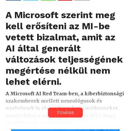
A Microsoft szerint meg
kell erősíteni az MI-be
vetett bizalmat, amit az
AI által generált
változások teljességének
megértése nélkül nem
lehet elérni.
A Microsoft AI Red Team-ben, a kiberbiztonsági
szakemberek mellett neurológusok és
nyelvészek is elemzik azokat a módszereket,
TOVÁBB
amelyekkel a csalók veszik rá az MI-t, hogy
megtévessze az embereket.