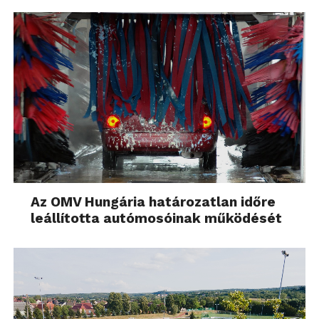
Az OMV Hungária határozatlan időre
leállította autómosóinak működését