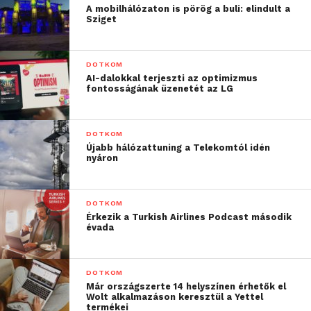
narratívákat több nyelven, hogy rendkívül élethű,
A mobilhálózaton is pörög a buli: elindult a
Sziget
mégis valótlanságot ábrázoló képeket hozzanak
létre azért, hogy embereket tévesszenek meg, vagy
hogy társadalmi megosztottságot és feszültséget
DOTKOM
gerjesszenek.
AI-dalokkal terjeszti az optimizmus
fontosságának üzenetét az LG
„A kiberbiztonság, az MI
DOTKOM
felelős használata, és az
Újabb hálózattuning a Telekomtól idén
nyáron
MI tágabb értelemben
vett biztonságos
DOTKOM
használata ugyanannak
Érkezik a Turkish Airlines Podcast második
az éremnek a különböző
évada
oldalai”
DOTKOM
Már országszerte 14 helyszínen érhetők el
– véli Siva Kumar.
Wolt alkalmazáson keresztül a Yettel
termékei