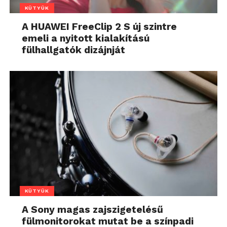
KÜTYÜK
A HUAWEI FreeClip 2 S új szintre
emeli a nyitott kialakítású
fülhallgatók dizájnját
KÜTYÜK
A Sony magas zajszigetelésű
fülmonitorokat mutat be a színpadi