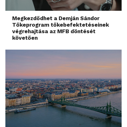
Megkezdődhet a Demján Sándor
Tőkeprogram tőkebefektetéseinek
végrehajtása az MFB döntését
követően