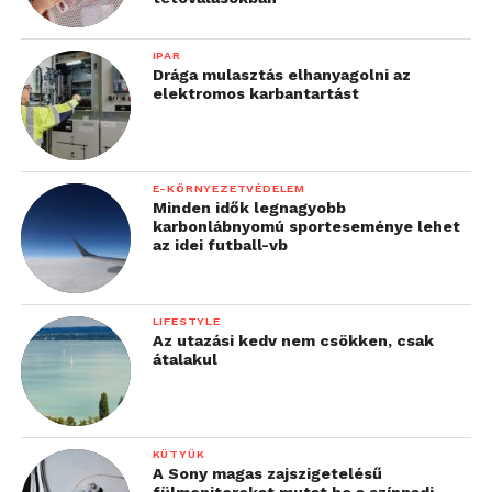
Csaba. Filmük címe: Tektapasz.
IPAR
Drága mulasztás elhanyagolni az
elektromos karbantartást
E-KÖRNYEZETVÉDELEM
Minden idők legnagyobb
karbonlábnyomú sporteseménye lehet
az idei futball-vb
LIFESTYLE
Az utazási kedv nem csökken, csak
átalakul
KÜTYÜK
A Sony magas zajszigetelésű
fülmonitorokat mutat be a színpadi