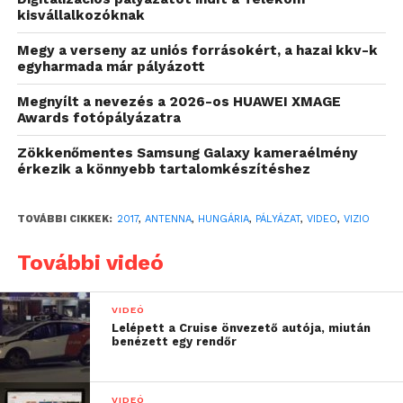
fiatalok válaszait Vízió2030 névre keresztelt,
kisvállalkozóknak
középiskolások számára kiírt pályázatában az
Antenna Hungária.
Megy a verseny az uniós forrásokért, a hazai kkv-k
egyharmada már pályázott
A tehetséggondozást, innovációt kiemelten
Megnyílt a nevezés a 2026-os HUAWEI XMAGE
fontosnak tartó Antenna Hungária a pályázattal a
Awards fotópályázatra
telekommunikáció, IT és digitális technológia iránt
Zökkenőmentes Samsung Galaxy kameraélmény
különösen fogékony fiatal generációnak adott
érkezik a könnyebb tartalomkészítéshez
lehetőséget gondolataik, kreativitásuk kifejezésére a
jövőt illetően.
TOVÁBBI CIKKEK:
2017
,
ANTENNA
,
HUNGÁRIA
,
PÁLYÁZAT
,
VIDEO
,
VIZIO
A rendhagyó kezdeményezés rendkívül sikeresnek
További videó
bizonyult, több ezer diákot és tanárt mozgatott meg.
28 ezren követték a pályázat digitális platformjait. 53
pályázat született, a zsűri végül 4 elismerést osztott
VIDEÓ
Lelépett a Cruise önvezető autója, miután
ki a Vízió2030 pénteki, budapesti díjátadóján. A
benézett egy rendőr
zsűritagok Dr. Solymár Károly, a Nemzeti Fejlesztési
Minisztérium infokommunikációért felelős
helyettes államtitkára, Dr. Illés Boglárka, az Emberi
VIDEÓ