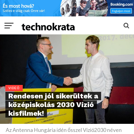
VIDEÓ
Rendesen jól sikerültek a
középiskolás 2030 Vízió
kisfilmek!
Az Antenna Hungária idén ősszel Vízió2030 néven