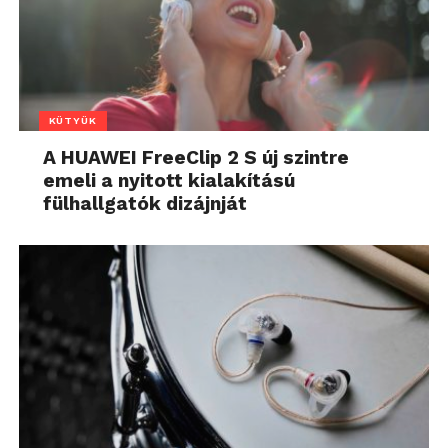
KÜTYÜK
A HUAWEI FreeClip 2 S új szintre
emeli a nyitott kialakítású
fülhallgatók dizájnját