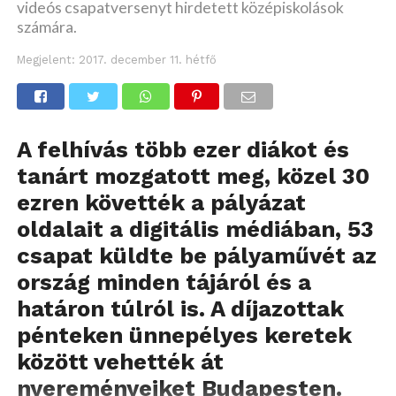
videós csapatversenyt hirdetett középiskolások
számára.
Megjelent:
2017. december 11. hétfő
A felhívás több ezer diákot és
tanárt mozgatott meg, közel 30
ezren követték a pályázat
oldalait a digitális médiában, 53
csapat küldte be pályaművét az
ország minden tájáról és a
határon túlról is. A díjazottak
pénteken ünnepélyes keretek
között vehették át
nyereményeiket Budapesten.