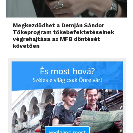
Megkezdődhet a Demján Sándor
Tőkeprogram tőkebefektetéseinek
végrehajtása az MFB döntését
követően