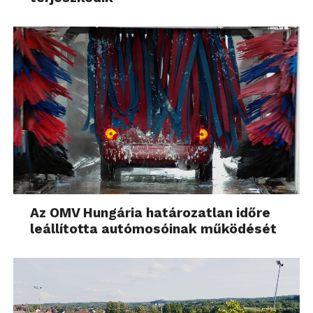
Az OMV Hungária határozatlan időre
leállította autómosóinak működését