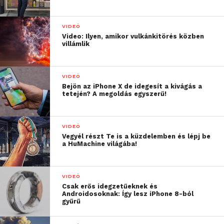
VIDEÓ
Video: Ilyen, amikor vulkánkitörés közben
villámlik
VIDEÓ
Bejön az iPhone X de idegesít a kivágás a
tetején? A megoldás egyszerű!
VIDEÓ
helyezett
: a budapesti Gyermekház
Vegyél részt Te is a küzdelemben és lépj be
Iskola csapata. Filmük címe: Kézbesítve.
a HuMachine világába!
Csapattagok: Vitó Zsombor, Pócsi Péter,
Diák Dezső. Mentoruk: Kovács Gábor.
VIDEÓ
Csak erős idegzetűeknek és
Androidosoknak: Így lesz iPhone 8-ból
gyűrű