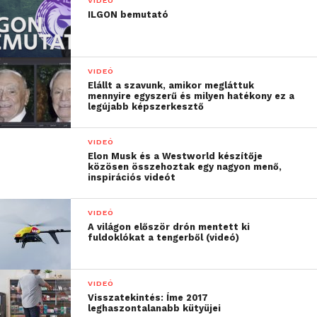
Gimnázium csapata. Filmük címe: Vízió.
VIDEÓ
ILGON bemutató
Csapat: Bárdkai László, Csiszár Gergő,
Szabó Balázs. Mentoruk: Hős-Nagy
Andrea.
VIDEÓ
Elállt a szavunk, amikor megláttuk
mennyire egyszerű és milyen hatékony ez a
legújabb képszerkesztő
VIDEÓ
Elon Musk és a Westworld készítője
közösen összehoztak egy nagyon menő,
inspirációs videót
VIDEÓ
A világon először drón mentett ki
fuldoklókat a tengerből (videó)
VIDEÓ
Visszatekintés: Íme 2017
leghaszontalanabb kütyüjei