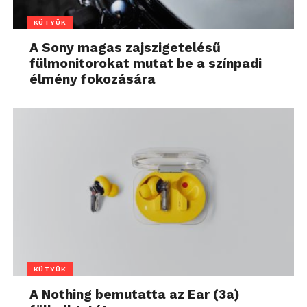
KÜTYÜK
A Sony magas zajszigetelésű
fülmonitorokat mutat be a színpadi
élmény fokozására
KÜTYÜK
A Nothing bemutatta az Ear (3a)