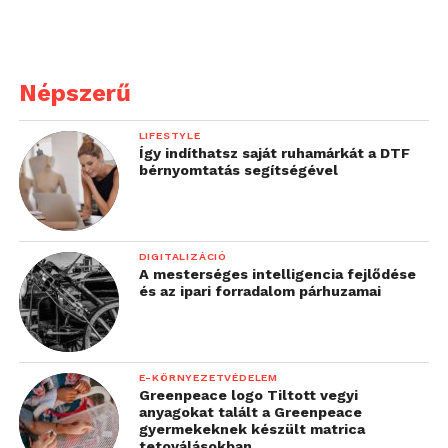
Népszerű
LIFESTYLE
Így indíthatsz saját ruhamárkát a DTF
bérnyomtatás segítségével
DIGITALIZÁCIÓ
A mesterséges intelligencia fejlődése
és az ipari forradalom párhuzamai
E-KÖRNYEZETVÉDELEM
Különdíj:
budapesti Mozgásjavító Általános Iskola
Greenpeace logo Tiltott vegyi
és Gimnázium csapata. Csapat: Edelényi Márton,
anyagokat talált a Greenpeace
gyermekeknek készült matrica
Zanócz Ottó, Hörnyék Bianka. Mentoruk: Szabó
tetoválásokban