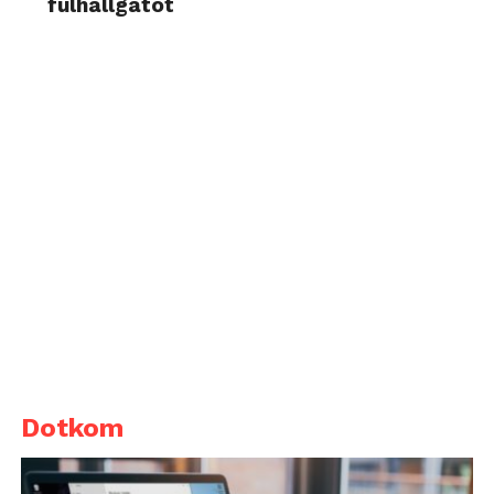
fülhallgatót
Dotkom