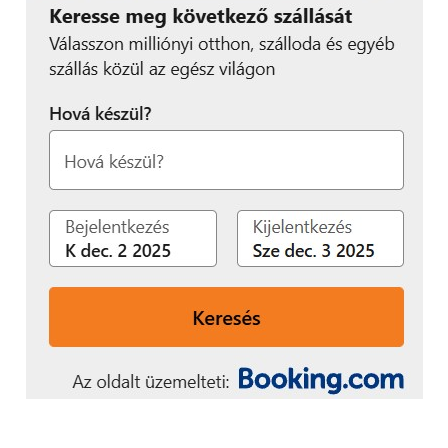
helyezett:
a barcsi Széchenyi Ferenc
Gimnázium csapata. Filmük címe: A
Pletyka.
Csapattagok: Boós Gergő, Barócsai
Erika, Horváth Patrik. Mentoruk:
Molnár Gábor.