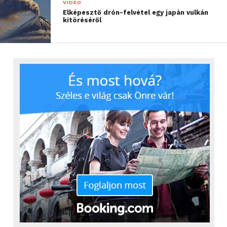
VIDEÓ
Elképesztő drón-felvétel egy japán vulkán
kitöréséről