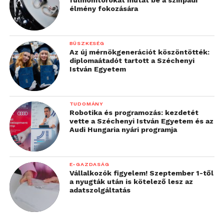
élmény fokozására
BÜSZKESÉG
Az új mérnökgenerációt köszöntötték:
diplomaátadót tartott a Széchenyi
István Egyetem
TUDOMÁNY
Robotika és programozás: kezdetét
vette a Széchenyi István Egyetem és az
Audi Hungaria nyári programja
E-GAZDASÁG
Vállalkozók figyelem! Szeptember 1-től
a nyugták után is kötelező lesz az
adatszolgáltatás