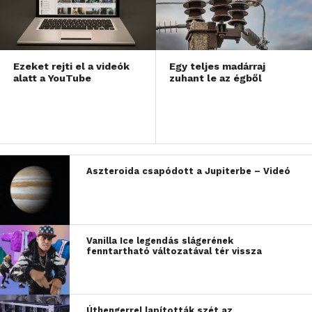
Ezeket rejti el a videók
Egy teljes madárraj
alatt a YouTube
zuhant le az égből
Aszteroida csapódott a Jupiterbe – Videó
Vanilla Ice legendás slágerének
fenntartható változatával tér vissza
Úthengerrel lapították szét az