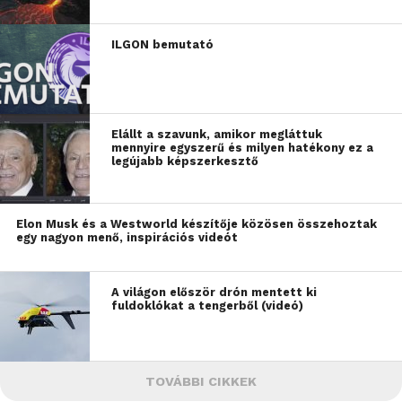
ILGON bemutató
Elállt a szavunk, amikor megláttuk
mennyire egyszerű és milyen hatékony ez a
legújabb képszerkesztő
Elon Musk és a Westworld készítője közösen összehoztak
egy nagyon menő, inspirációs videót
A világon először drón mentett ki
fuldoklókat a tengerből (videó)
TOVÁBBI CIKKEK