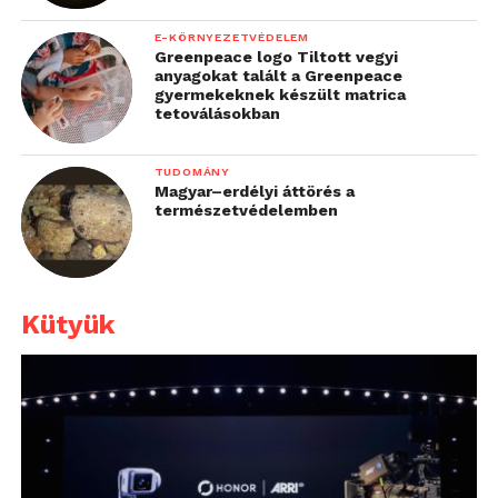
E-KÖRNYEZETVÉDELEM
Greenpeace logo Tiltott vegyi
anyagokat talált a Greenpeace
gyermekeknek készült matrica
tetoválásokban
TUDOMÁNY
Magyar–erdélyi áttörés a
természetvédelemben
Kütyük