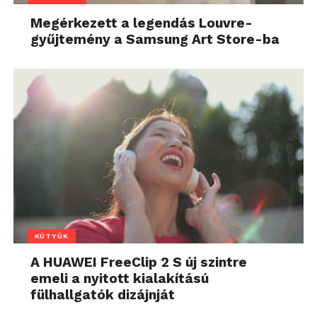
Megérkezett a legendás Louvre-
gyűjtemény a Samsung Art Store-ba
KÜTYÜK
A HUAWEI FreeClip 2 S új szintre
emeli a nyitott kialakítású
fülhallgatók dizájnját