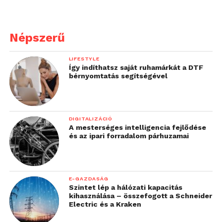
Népszerű
LIFESTYLE
Így indíthatsz saját ruhamárkát a DTF
bérnyomtatás segítségével
DIGITALIZÁCIÓ
A mesterséges intelligencia fejlődése
és az ipari forradalom párhuzamai
E-GAZDASÁG
Szintet lép a hálózati kapacitás
kihasználása – összefogott a Schneider
Electric és a Kraken