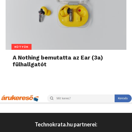
KÜTYÜK
A Nothing bemutatta az Ear (3a)
fülhallgatót
Technokrata.hu partnerei: