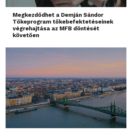
Megkezdődhet a Demján Sándor
Tőkeprogram tőkebefektetéseinek
végrehajtása az MFB döntését
követően