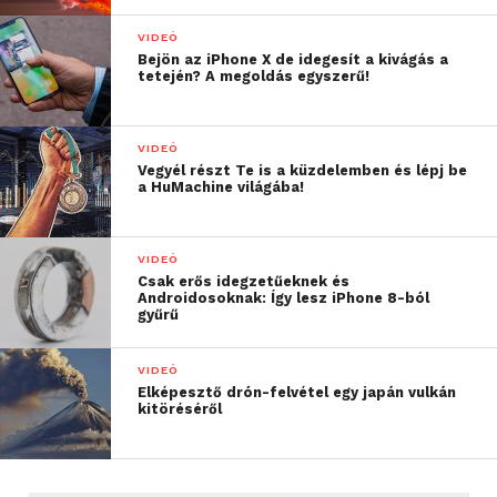
VIDEÓ
Bejön az iPhone X de idegesít a kivágás a
tetején? A megoldás egyszerű!
VIDEÓ
Vegyél részt Te is a küzdelemben és lépj be
a HuMachine világába!
VIDEÓ
Csak erős idegzetűeknek és
Androidosoknak: Így lesz iPhone 8-ból
gyűrű
VIDEÓ
Elképesztő drón-felvétel egy japán vulkán
kitöréséről