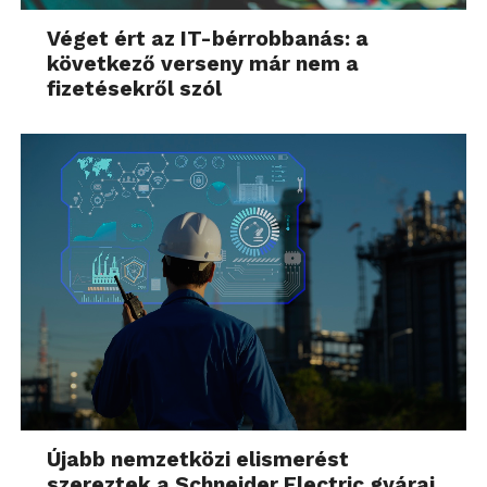
Véget ért az IT-bérrobbanás: a
következő verseny már nem a
fizetésekről szól
Újabb nemzetközi elismerést
szereztek a Schneider Electric gyárai