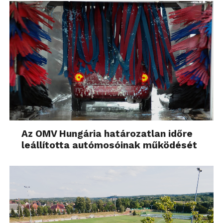
Az OMV Hungária határozatlan időre
leállította autómosóinak működését