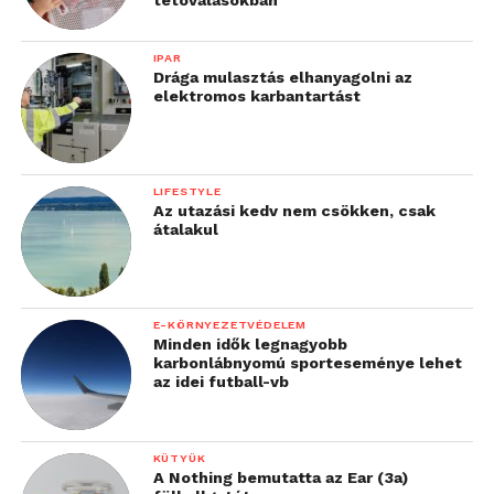
tetoválásokban
IPAR
Drága mulasztás elhanyagolni az
elektromos karbantartást
LIFESTYLE
Az utazási kedv nem csökken, csak
átalakul
E-KÖRNYEZETVÉDELEM
Minden idők legnagyobb
karbonlábnyomú sporteseménye lehet
az idei futball-vb
KÜTYÜK
A Nothing bemutatta az Ear (3a)