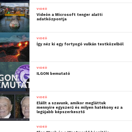
VIDEÓ
Videón a Microsoft tenger alatti
adatközpontja
VIDEÓ
Így néz ki egy fortyogó vulkán testközelből
VIDEÓ
ILGON bemutató
VIDEÓ
Elállt a szavunk, amikor megláttuk
mennyire egyszerű és milyen hatékony ez a
legújabb képszerkesztő
VIDEÓ