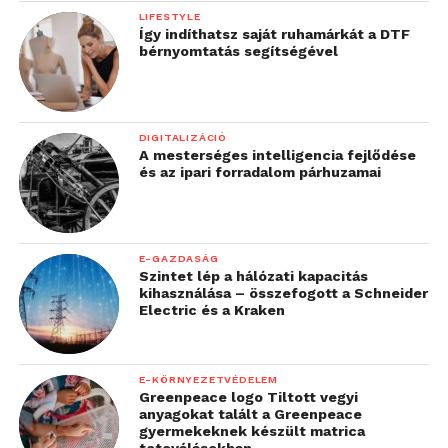
LIFESTYLE
Így indíthatsz saját ruhamárkát a DTF
bérnyomtatás segítségével
DIGITALIZÁCIÓ
A mesterséges intelligencia fejlődése
és az ipari forradalom párhuzamai
E-GAZDASÁG
Szintet lép a hálózati kapacitás
kihasználása – összefogott a Schneider
Electric és a Kraken
E-KÖRNYEZETVÉDELEM
Greenpeace logo Tiltott vegyi
anyagokat talált a Greenpeace
gyermekeknek készült matrica