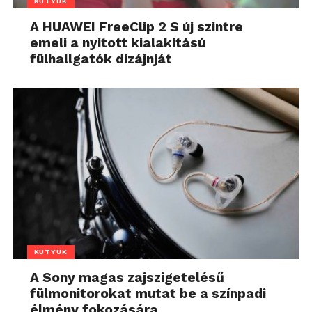
KÜTYÜK
A HUAWEI FreeClip 2 S új szintre
emeli a nyitott kialakítású
fülhallgatók dizájnját
KÜTYÜK
A Sony magas zajszigetelésű
fülmonitorokat mutat be a színpadi
élmény fokozására