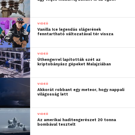
VIDEÓ
Vanilla Ice legendás slágerének
fenntartható változatával tér vissza
VIDEÓ
Úthengerrel lapították szét az
kriptobányász gépeket Malajziában
VIDEÓ
Akkorát robbant egy meteor, hogy nappali
világosság lett
VIDEÓ
Az amerikai haditengerészet 20 tonna
bombával tesztelt