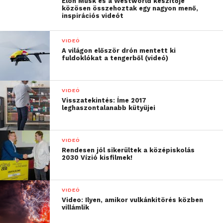
Elon Musk és a Westworld készítője
közösen összehoztak egy nagyon menő,
inspirációs videót
VIDEÓ
A világon először drón mentett ki
fuldoklókat a tengerből (videó)
VIDEÓ
Visszatekintés: Íme 2017
leghaszontalanabb kütyüjei
VIDEÓ
Rendesen jól sikerültek a középiskolás
2030 Vízió kisfilmek!
VIDEÓ
Video: Ilyen, amikor vulkánkitörés közben
villámlik