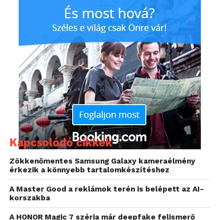
Kapcsolódó cikkek
Zökkenőmentes Samsung Galaxy kameraélmény
érkezik a könnyebb tartalomkészítéshez
A Master Good a reklámok terén is belépett az AI-
korszakba
A HONOR Magic 7 széria már deepfake felismerő