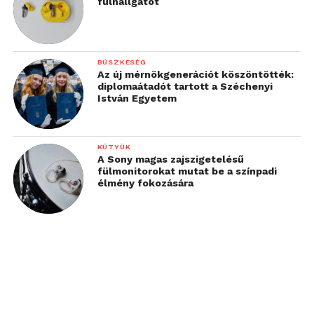
fülhallgatót
BÜSZKESÉG
Az új mérnökgenerációt köszöntötték:
diplomaátadót tartott a Széchenyi
István Egyetem
KÜTYÜK
A Sony magas zajszigetelésű
fülmonitorokat mutat be a színpadi
élmény fokozására