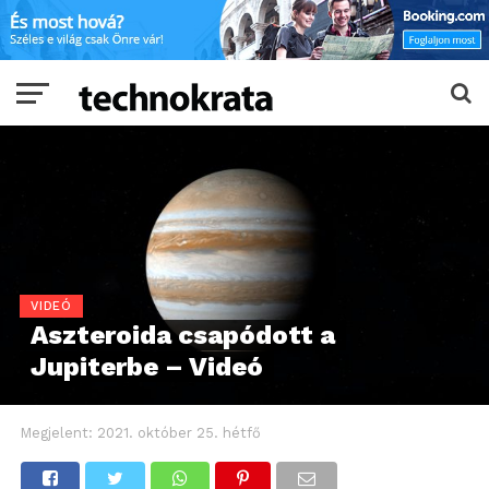
VIDEÓ
Aszteroida csapódott a
Jupiterbe – Videó
Megjelent:
2021. október 25. hétfő