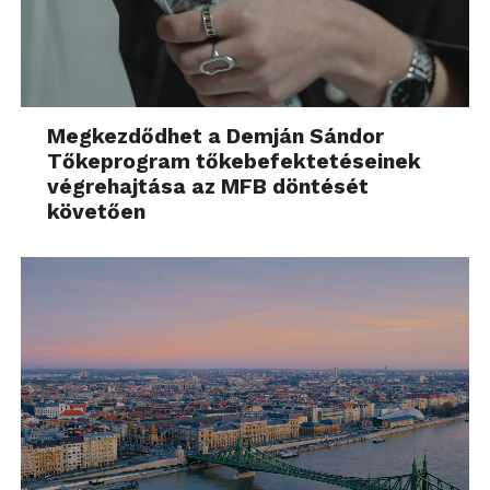
Megkezdődhet a Demján Sándor
Tőkeprogram tőkebefektetéseinek
végrehajtása az MFB döntését
követően