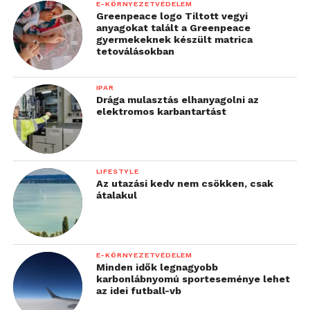
E-KÖRNYEZETVÉDELEM
Greenpeace logo Tiltott vegyi
anyagokat talált a Greenpeace
gyermekeknek készült matrica
tetoválásokban
IPAR
Drága mulasztás elhanyagolni az
elektromos karbantartást
LIFESTYLE
Az utazási kedv nem csökken, csak
átalakul
E-KÖRNYEZETVÉDELEM
Minden idők legnagyobb
karbonlábnyomú sporteseménye lehet
az idei futball-vb