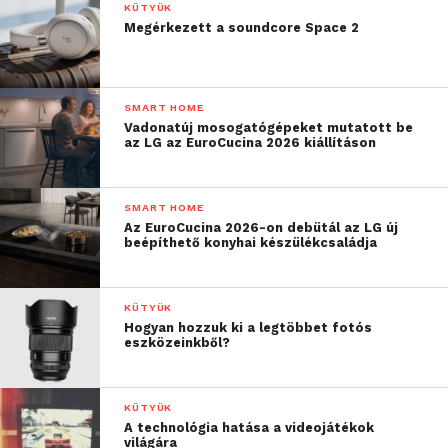
KÜTYÜK
teremtett. Ma már szinte bárki készíthet akár
Megérkezett a soundcore Space 2
mozifilm minőségű videókat, követheti a csillagokat
az éjszakai égbolton vagy részletgazdag fotókat
rögzíthet – akár gyenge fényviszonyok között is. A
SMART HOME
természetes, sokoldalú beviteli lehetőségnek
Vadonatúj mosogatógépeket mutatott be
az LG az EuroCucina 2026 kiállításon
köszönhetően pedig a szerkesztés olyannyira
egyszerűvé válhat, mintha a felhasználók csak
néhány szóval fejeznék ki, amire gondolnak.
SMART HOME
Az EuroCucina 2026-on debütál az LG új
beépíthető konyhai készülékcsaládja
KÜTYÜK
Hogyan hozzuk ki a legtöbbet fotós
eszközeinkből?
KÜTYÜK
A technológia hatása a videojátékok
világára