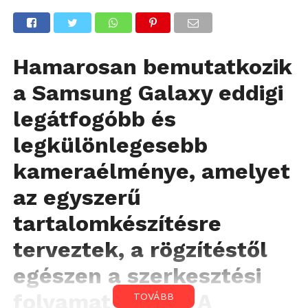
Hamarosan bemutatkozik
a Samsung Galaxy eddigi
legátfogóbb és
legkülönlegesebb
kameraélménye, amelyet
az egyszerű
tartalomkészítésre
terveztek, a rögzítéstől
egészen a szerkesztési
folyamat végéig. A
TOVÁBB