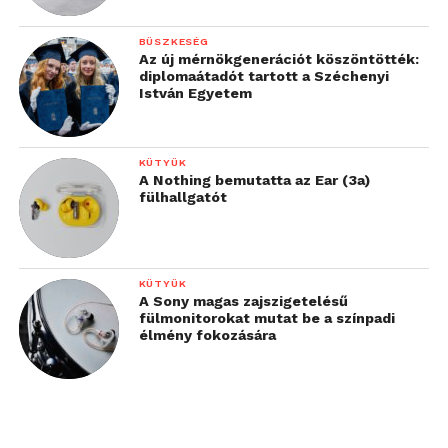
BÜSZKESÉG
Az új mérnökgenerációt köszöntötték:
diplomaátadót tartott a Széchenyi
István Egyetem
KÜTYÜK
A Nothing bemutatta az Ear (3a)
fülhallgatót
KÜTYÜK
A Sony magas zajszigetelésű
fülmonitorokat mutat be a színpadi
élmény fokozására