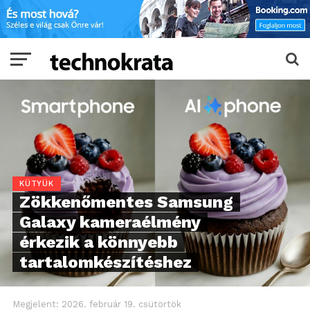
KÜTYÜK
Zökkenőmentes Samsung
Galaxy kameraélmény
érkezik a könnyebb
tartalomkészítéshez
Megjelent:
2026. február 19. csütörtök