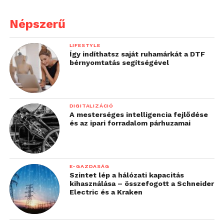
Népszerű
LIFESTYLE
Így indíthatsz saját ruhamárkát a DTF
bérnyomtatás segítségével
DIGITALIZÁCIÓ
A mesterséges intelligencia fejlődése
és az ipari forradalom párhuzamai
E-GAZDASÁG
Szintet lép a hálózati kapacitás
kihasználása – összefogott a Schneider
Electric és a Kraken