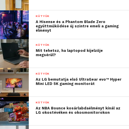
KÜTYÜK
A Hisense és a Phantom Blade Zero
együttműködése új szintre emeli a gaming
élményt
KÜTYÜK
Mit tehetsz, ha laptopod kijelzője
megsérül?
KÜTYÜK
Az LG bemutatja első UltraGear evo™ Hyper
Mini LED 5K gaming monitorát
KÜTYÜK
A fejlesztések középpontjában az az elképzelés áll,
Az NBA Bounce kosárlabdaélményt kínál az
LG okostévéken és okosmonitorokon
hogy a kreativitást nem gátolhatja a technikai tudás
vagy a tapasztalat. A Galaxy kamera – a fotózástól a
szerkesztésig – feltűnés nélkül új lehetőségeket