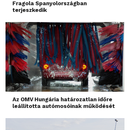
Fragola Spanyolországban
terjeszkedik
Az OMV Hungária határozatlan időre
leállította autómosóinak működését