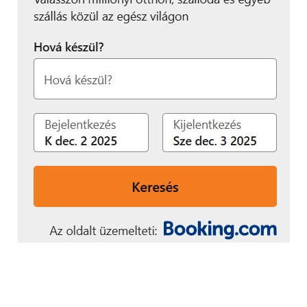
Galaxy kameraélményéről.
[i]
A hangutasítás elérhetősége országtól függően eltérő
lehet. A szolgáltatás magyar nyelven nem elérhető.
[ii]
Egyes AI funkciók magyar nyelven nem elérhetők.
Az egyes funkciók elérhetőségéről tájékozódj a
samsung.com-on.
További friss híreket talál a
Technokrata
főoldalán!
Csatlakozzon hozzánk a
Facebookon
is!