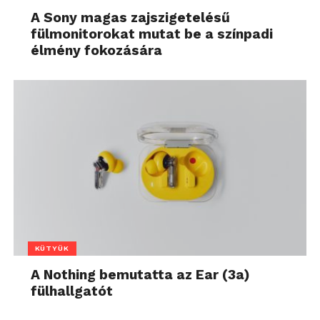
A Sony magas zajszigetelésű
fülmonitorokat mutat be a színpadi
élmény fokozására
KÜTYÜK
A Nothing bemutatta az Ear (3a)
fülhallgatót