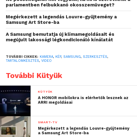
parlamentben felbukkanó okosszemüveget?
zökkenőmentesen alakíthatnak egyetlen képpé.
Mindezt akár percek alatt megtehetik, közvetlenül
Megérkezett a legendás Louvre-gyűjtemény a
Samsung Art Store-ba
Galaxy készülékükön, amelyhez elég csak szóban
kérniük a változtatást
[i]
.
A Samsung bemutatja új klímamegoldásait és
megújult lakossági légkondicionáló kínálatát
TOVÁBBI CIKKEK:
KAMERA
,
KÉP
,
SAMSUNG
,
SZERKESZTÉS
,
TARTALOMKÉSZTÉS
,
VIDEO
További Kütyük
KÜTYÜK
A HONOR mobilokra is elérhetők lesznek az
ARRI megoldásai
SMART-TV
Megérkezett a legendás Louvre-gyűjtemény
a Samsung Art Store-ba