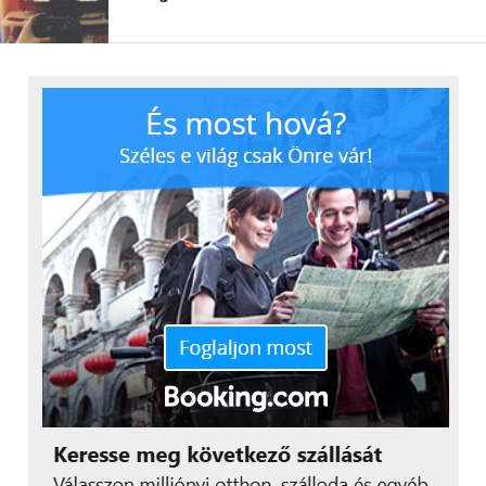
A február 25-i
Galaxy Unpacked
eseményén további
információk derülnek ki a Samsung Electronics
eddigi legátfogóbb és leginkább felhasználóbarát