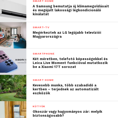
SMART HOME
intuitív felületen egyesítik a felvételkészítés és -
A Samsung bemutatja új klímamegoldásait
szerkesztés, valamint a megosztás kreatív funkcióit.
és megújult lakossági légkondicionáló
kínálatát
Az eredmény egy zökkenőmentes élmény és egy
gördülékenyebb alkotási folyamat, amelyhez nem
SMART-TV
szükséges váltogatni az alkalmazások között és
Megérkeztek az LG legújabb televíziói
nincs szükség összetett vezérlésre sem. A
Magyarországra
felhasználók így gyorsabban, egyszerűbben és
természetesebben fejezhetik ki a kreativitásukat.
SMARTPHONE
Két méretben, telefotó képességekkel és
Leica Live Moment funkcióval mutatkozik
be a Xiaomi 17T sorozat
SMART HOME
Kevesebb munka, több szabadidő a
kertben – terjednek az automatizált
eszközök
KÜTYÜK
Okoszár vagy hagyományos zár: melyik
biztonságosabb?