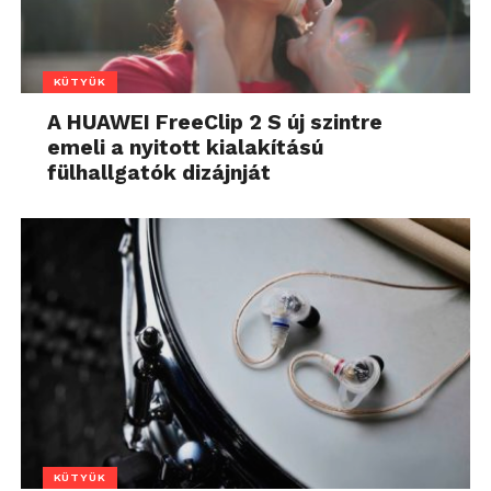
KÜTYÜK
A HUAWEI FreeClip 2 S új szintre
emeli a nyitott kialakítású
fülhallgatók dizájnját
KÜTYÜK