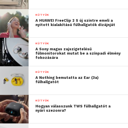
KÜTYÜK
A HUAWEI FreeClip 2 S új szintre emeli a
nyitott kialakítású fülhallgatók dizájnját
KÜTYÜK
A Sony magas zajszigetelésű
fülmonitorokat mutat be a színpadi élmény
fokozására
KÜTYÜK
A Nothing bemutatta az Ear (3a)
Elérkezett a Galaxy kamerák evolúciójának
fülhallgatót
következő korszaka: egy letisztult élmény, amelynek
alapjául a Samsung Electronics legminőségibb
KÜTYÜK
Galaxy kamerarendszere szolgál.
Hogyan válasszunk TWS fülhallgatót a
nyári szezonra?
A mobiltelefonok túllépnek az egyszerű rögzítésen,
és a legújabb Galaxy AI
[ii]
-élmények egyetlen