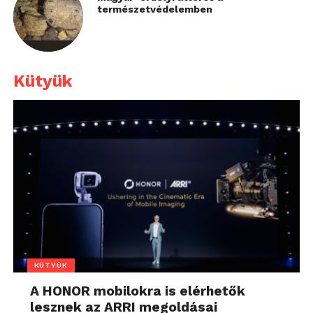
természetvédelemben
Kütyük
KÜTYÜK
A HONOR mobilokra is elérhetők
lesznek az ARRI megoldásai