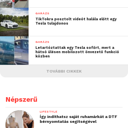
GARÁZS
TikTokra posztolt videót halála előtt egy
Tesla tulajdonos
GARÁZS
Letartóztattak egy Tesla sofőrt, mert a
hátsó ülésen mobilozott önvezető funkció
közben
TOVÁBBI CIKKEK
Népszerű
LIFESTYLE
Így indíthatsz saját ruhamárkát a DTF
bérnyomtatás segítségével