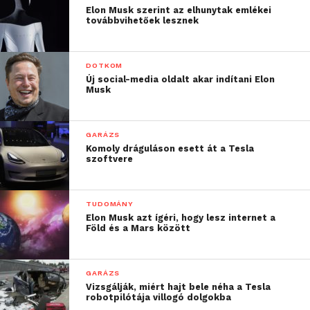
Elon Musk szerint az elhunytak emlékei
továbbvihetőek lesznek
DOTKOM
Új social-media oldalt akar indítani Elon
Musk
GARÁZS
Komoly dráguláson esett át a Tesla
szoftvere
TUDOMÁNY
Elon Musk azt ígéri, hogy lesz internet a
Föld és a Mars között
GARÁZS
Vizsgálják, miért hajt bele néha a Tesla
robotpilótája villogó dolgokba