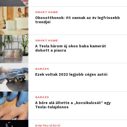
SMART HOME
Okosotthonok: itt vannak az év legfrissebb
trendjei
SMART HOME
A Tesla három új okos baba kamerát
dobott a piacra
GARÁZS
Ezek voltak 2022 legjobb céges autói
GARÁZS
A bőre alá ültette a „kocsikulcsát” egy
Tesla-tulajdonos
DIGITALIZÁCIÓ