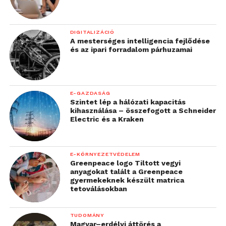
DIGITALIZÁCIÓ
A mesterséges intelligencia fejlődése
és az ipari forradalom párhuzamai
E-GAZDASÁG
Szintet lép a hálózati kapacitás
kihasználása – összefogott a Schneider
Electric és a Kraken
E-KÖRNYEZETVÉDELEM
Greenpeace logo Tiltott vegyi
anyagokat talált a Greenpeace
gyermekeknek készült matrica
tetoválásokban
TUDOMÁNY
Magyar–erdélyi áttörés a