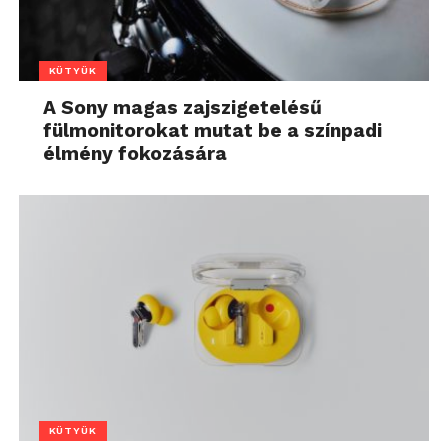
KÜTYÜK
A Sony magas zajszigetelésű
fülmonitorokat mutat be a színpadi
élmény fokozására
KÜTYÜK