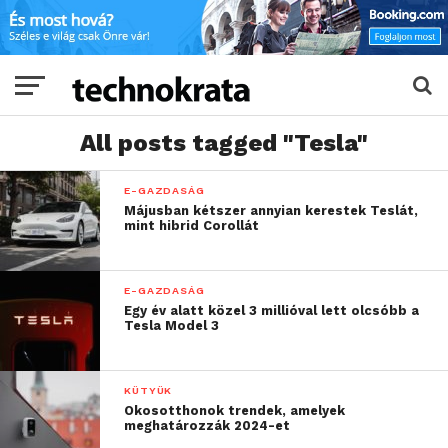
All posts tagged "Tesla"
E-GAZDASÁG
Májusban kétszer annyian kerestek Teslát,
mint hibrid Corollát
E-GAZDASÁG
Egy év alatt közel 3 millióval lett olcsóbb a
Tesla Model 3
KÜTYÜK
Okosotthonok trendek, amelyek
meghatározzák 2024-et