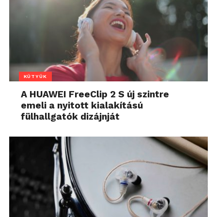
KÜTYÜK
A HUAWEI FreeClip 2 S új szintre
emeli a nyitott kialakítású
fülhallgatók dizájnját