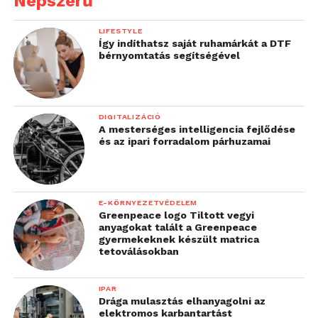
Népszerű
LIFESTYLE
Így indíthatsz saját ruhamárkát a DTF
bérnyomtatás segítségével
DIGITALIZÁCIÓ
A mesterséges intelligencia fejlődése
és az ipari forradalom párhuzamai
E-KÖRNYEZETVÉDELEM
Greenpeace logo Tiltott vegyi
anyagokat talált a Greenpeace
gyermekeknek készült matrica
tetoválásokban
IPAR
Drága mulasztás elhanyagolni az
elektromos karbantartást