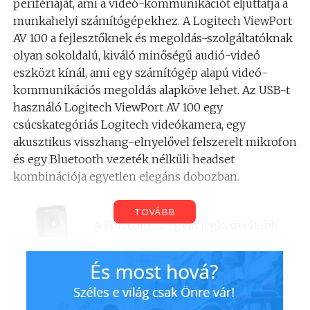
perifériáját, ami a videó-kommunikációt eljuttatja a
munkahelyi számítógépekhez. A Logitech ViewPort
AV 100 a fejlesztőknek és megoldás-szolgáltatóknak
olyan sokoldalú, kiváló minőségű audió-videó
eszközt kínál, ami egy számítógép alapú videó-
kommunikációs megoldás alapköve lehet. Az USB-t
használó Logitech ViewPort AV 100 egy
csúcskategóriás Logitech videókamera, egy
akusztikus visszhang-elnyelővel felszerelt mikrofon
és egy Bluetooth vezeték nélküli headset
kombinációja egyetlen elegáns dobozban.
TOVÁBB
A Polycom az egyik legkedveltebb
partnerünk, aki a ViewPort AV 100-ra
épülő megoldásokat kínál. A Logitech
ViewPort AV 100 termékét egyes
terjesztőin és kiemelt forgalmazóin