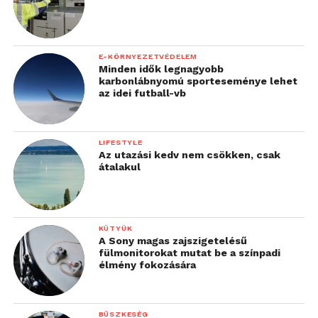
E-KÖRNYEZETVÉDELEM
Minden idők legnagyobb
karbonlábnyomú sporteseménye lehet
az idei futball-vb
LIFESTYLE
Az utazási kedv nem csökken, csak
átalakul
KÜTYÜK
A Sony magas zajszigetelésű
fülmonitorokat mutat be a színpadi
élmény fokozására
BÜSZKESÉG