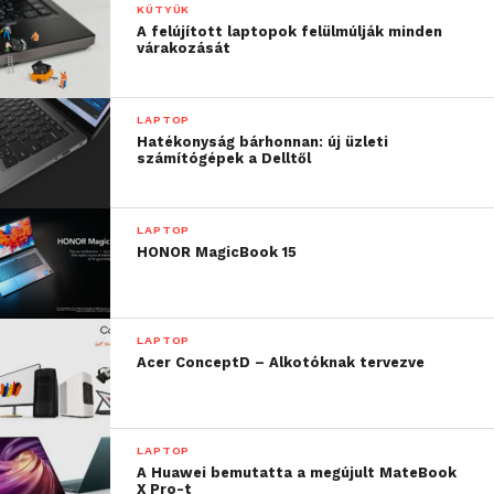
KÜTYÜK
A felújított laptopok felülmúlják minden
várakozását
LAPTOP
Hatékonyság bárhonnan: új üzleti
számítógépek a Delltől
LAPTOP
HONOR MagicBook 15
LAPTOP
Acer ConceptD – Alkotóknak tervezve
LAPTOP
A Huawei bemutatta a megújult MateBook
X Pro-t