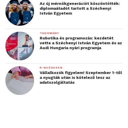
Az új mérnökgenerációt köszöntötték:
diplomaátadót tartott a Széchenyi
István Egyetem
TUDOMÁNY
Robotika és programozás: kezdetét
vette a Széchenyi István Egyetem és az
Audi Hungaria nyári programja
E-GAZDASÁG
Vállalkozók figyelem! Szeptember 1-től
a nyugták után is kötelező lesz az
adatszolgáltatás