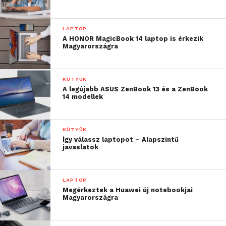
LAPTOP
A HONOR MagicBook 14 laptop is érkezik
Magyarországra
KÜTYÜK
A legújabb ASUS ZenBook 13 és a ZenBook
14 modellek
KÜTYÜK
Így válassz laptopot – Alapszintű
javaslatok
LAPTOP
Megérkeztek a Huawei új notebookjai
Magyarországra