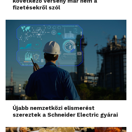
következő verseny már nem a
fizetésekről szól
Újabb nemzetközi elismerést
szereztek a Schneider Electric gyárai