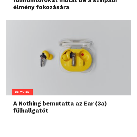
fülmonitorokat mutat be a színpadi
élmény fokozására
KÜTYÜK
A Nothing bemutatta az Ear (3a)
fülhallgatót