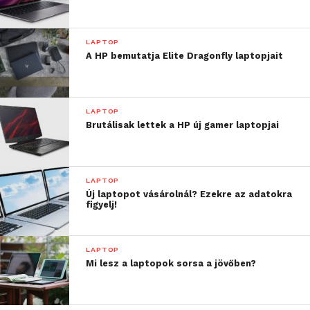
LAPTOP
A HP bemutatja Elite Dragonfly laptopjait
LAPTOP
Brutálisak lettek a HP új gamer laptopjai
LAPTOP
Új laptopot vásárolnál? Ezekre az adatokra
figyelj!
LAPTOP
Mi lesz a laptopok sorsa a jövőben?