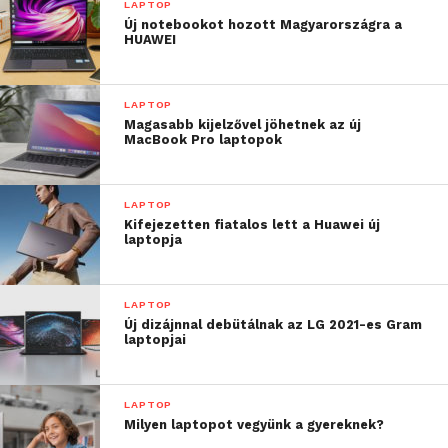
LAPTOP
közvetített képben mindig középen tartja. A
Új notebookot hozott Magyarországra a
ViewPort AV 100 akár másodpercenként 30 kockányi
HUAWEI
kiváló minőségű videót közvetít a feldolgozó
alkalmazástól és az internet kapcsolat sebességétől
LAPTOP
függően.
Magasabb kijelzővel jöhetnek az új
MacBook Pro laptopok
Elérhetőség
A Logitech ViewPort AV 100 eleinte csak megoldás-
LAPTOP
szolgáltatóknak, kiemelt forgalmazóknak, és
Kifejezetten fiatalos lett a Huawei új
rendszerfejlesztőknek lesz hozzáférhető. Később
laptopja
ezeken a rendszerintegrátor csatornákon át üzleti
megoldásokként forgalmazzák majd. A Logitech
LAPTOP
hardverhez két éves, korlátozott gyártói garancia jár.
Új dizájnnal debütálnak az LG 2021-es Gram
A termék Magyarországon egyenlőre nem kerül
laptopjai
forgalmazásba.
LAPTOP
Milyen laptopot vegyünk a gyereknek?