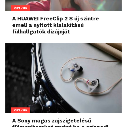
KÜTYÜK
A HUAWEI FreeClip 2 S új szintre
emeli a nyitott kialakítású
fülhallgatók dizájnját
KÜTYÜK
A Sony magas zajszigetelésű